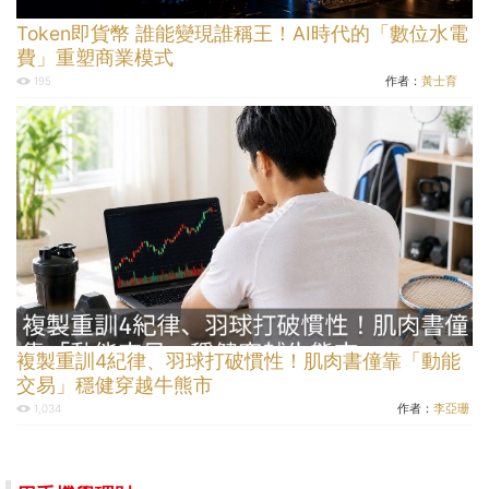
Token即貨幣 誰能變現誰稱王！AI時代的「數位水電
費」重塑商業模式
作者：
黃士育
195
複製重訓4紀律、羽球打破慣性！肌肉書僮靠「動能
交易」穩健穿越牛熊市
作者：
李亞珊
1,034