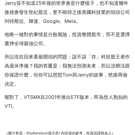
Jerry並不知道25年後的世界會是什麼樣子，也不知道幾年
後就會發生世紀股災，更不曉得之後美國科技業的領頭公司
叫特斯拉、輝達、Google、Meta。
他唯一做對的事情是分散風險，投資整體股市，而不是選擇
重押全球最強公司。
所以現在回來看最開頭的問題：該不該「存」科技股王者作
為退休準備？我的答覆是：我無法預測未來，所以沒辦法跟
你保證什麼，但你可以想想Tom與Jerry的故事，然後再做
決定。
喔對了，VTSMX在2001年推出ETF版本，即為世人熟知的
VTI。
（圖片來源：Shutterstock僅示意/ 內容僅供參考，投資請謹慎為上）