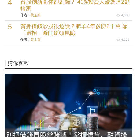
台股創新高你卻虧錢？ 40%投資人淪為這2類
輸家
作者：
葉芷娟
4,603
質押借錢炒股很危險？肥羊4年多賺6千萬 靠
「這招」避開斷頭風險
作者：
黃士育
4,255
猜你喜歡