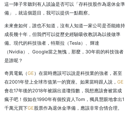
這一陣子常聽到有人談論是否可以「存科技股作為退休金準
備」，就這個題目，我可以提供一點觀察。
未來會如何，誰也不知道，沒有人知道一家公司是否能維持
成長幾十年，但我們可以從歷史經驗吸收教訓為以後做準
備。現代的科技強者，特斯拉（Tesla）、輝達
（Nvidia）、Google當之無愧，那麼，30年前的科技強者
是誰呢？
奇異電氣（
GE
）在當時應該可以說是科技業的強者，甚至
在2001年登上全球市值第一的寶座。如果當時跟人說，
GE
會在17年後的2018年被踢出道瓊指數，我想應該會被當成
瘋子吧！假如在1990年有個投資人Tom，獨具慧眼地拿出1
千萬元買下
GE
股票作為退休金準備，應該非常合情合理。