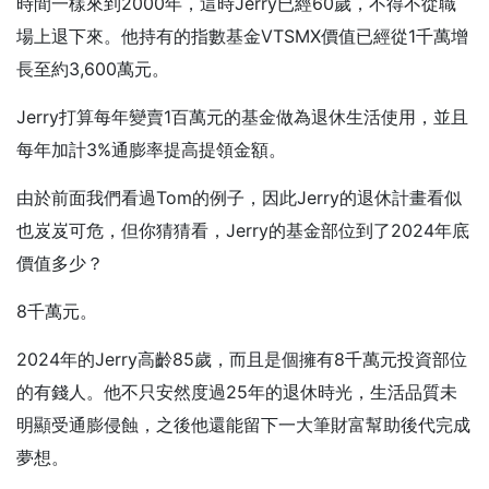
時間一樣來到2000年，這時Jerry已經60歲，不得不從職
場上退下來。他持有的指數基金VTSMX價值已經從1千萬增
長至約3,600萬元。
Jerry打算每年變賣1百萬元的基金做為退休生活使用，並且
每年加計3%通膨率提高提領金額。
由於前面我們看過Tom的例子，因此Jerry的退休計畫看似
也岌岌可危，但你猜猜看，Jerry的基金部位到了2024年底
價值多少？
8千萬元。
2024年的Jerry高齡85歲，而且是個擁有8千萬元投資部位
的有錢人。他不只安然度過25年的退休時光，生活品質未
明顯受通膨侵蝕，之後他還能留下一大筆財富幫助後代完成
夢想。