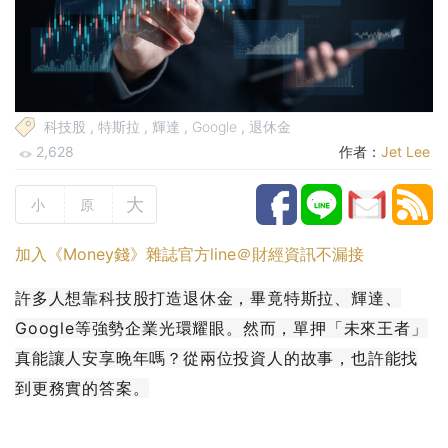
科技股
,
特斯拉
,
輝達
,
Google
,
退休金
2,628
作者：
Jet Lee
大
小
原
加入《Money錢》雜誌官方line＠財經資訊不漏接
許多人想靠科技股打造退休金，畢竟特斯拉、輝達、
Google等強勢企業光環耀眼。然而，單押「未來王者」
真能讓人安享晚年嗎？從兩位投資人的故事，也許能找
到更務實的答案。