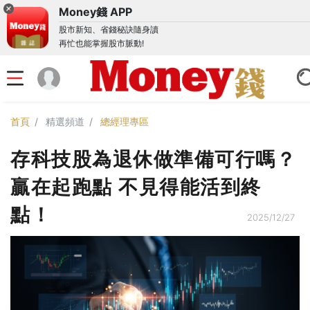
Money錢 APP
股市新知、省錢秘訣隨身讀
再忙也能掌握股市脈動!
首頁
精選頻道
總經理專區
存科技股為退休做準備可行嗎？
贏在起跑點 不見得能活到終
點！
2025/12/27