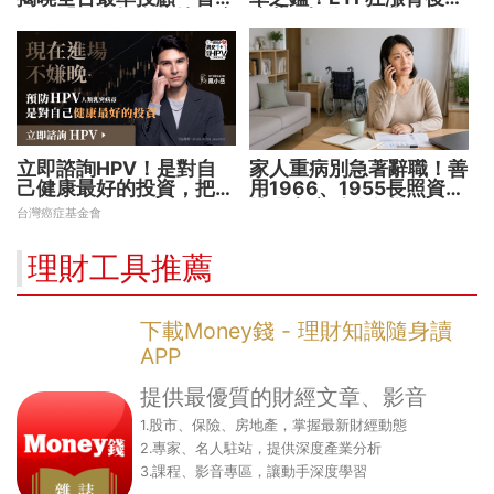
公開「零售投資數據」應
暗藏2大溢價陷阱
用 助攻投顧、投信打造
下一代
立即諮詢HPV！是對自
家人重病別急著辭職！善
己健康最好的投資，把握
用1966、1955長照資源
現在不嫌晚！
撐過家庭財務危機
台灣癌症基金會
理財工具推薦
下載Money錢 - 理財知識隨身讀
APP
提供最優質的財經文章、影音
1.股市、保險、房地產，掌握最新財經動態
2.專家、名人駐站，提供深度產業分析
3.課程、影音專區，讓動手深度學習