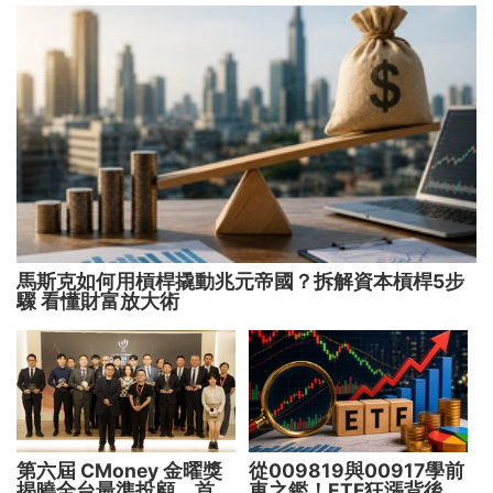
馬斯克如何用槓桿撬動兆元帝國？拆解資本槓桿5步
驟 看懂財富放大術
第六屆 CMoney 金曜獎
從009819與00917學前
揭曉全台最準投顧 首度
車之鑑！ETF狂漲背後