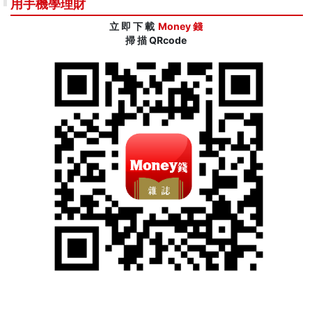
用手機學理財
立 即 下 載
Money 錢
掃 描 QRcode