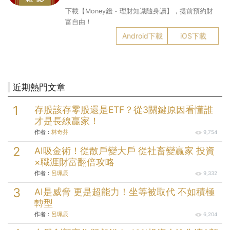
下載【Money錢 - 理財知識隨身讀】，提前預約財
富自由！
Android下載
iOS下載
近期熱門文章
存股該存零股還是ETF？從3關鍵原因看懂誰
才是長線贏家！
作者：
林奇芬
9,754
AI吸金術！從散戶變大戶 從社畜變贏家 投資
×職涯財富翻倍攻略
作者：
呂珮辰
9,332
AI是威脅 更是超能力！坐等被取代 不如積極
轉型
作者：
呂珮辰
6,204