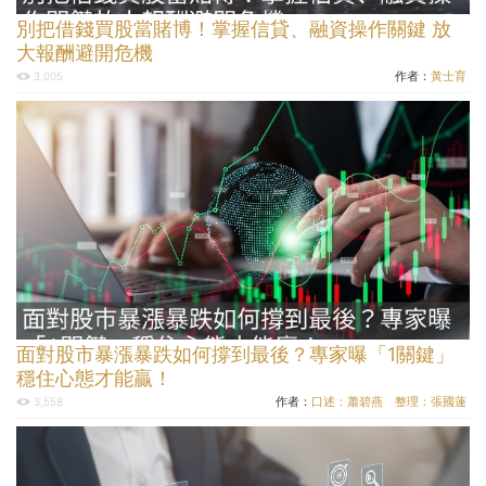
別把借錢買股當賭博！掌握信貸、融資操作關鍵 放
大報酬避開危機
作者：
黃士育
3,005
面對股市暴漲暴跌如何撐到最後？專家曝「1關鍵」
穩住心態才能贏！
作者：
口述：蕭碧燕 整理：張國蓮
3,558