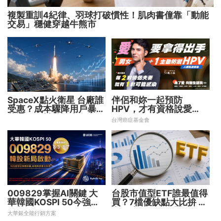
複製重訓4紀律、羽球打破慣性！肌肉書僮靠「動能
交易」穩健穿越牛熊市
SpaceX點火衛星 台廠誰
伴侶和妳一起預防
受惠？成本驟降用戶暴增
HPV，才有資格說愛
華通、穩懋享紅利！
妳！
台灣癌症基金會
009829掌握AI關鍵 大
台股市值型ETF誰最值得
華韓國KOSPI 50今強勢
買？7檔優缺點大比拚 找
開募
出最適合你的配置
大華銀全能行銷方案