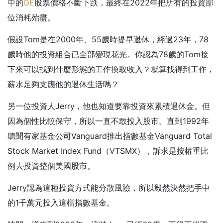
中的
GE
股票價格不斷下跌，最終在2022年把所有的投資部
位消耗殆盡。
假設Tom是在2000年、55歲時提早退休，經過23年，78
歲時他的投資組合已全部變現花光。你認為78歲的Tom接
下來可以找到什麼形態的工作換取收入？就算找得到工作，
薪水足夠支應他的退休生活嗎？
另一位投資人Jerry，他也知道要靠投資來累積退休金。但
因為個性比較保守，所以一直不敢投入股市。直到1992年
聽聞有家基金公司Vanguard推出指數基金Vanguard Total
Stock Market Index Fund（VTSMX），訴求是按權重比
例去投資整個美國股市。
Jerry認為這種投資方式能分散風險，所以毅然決然把手中
的1千萬元投入這檔指數基金。