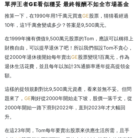
單押王者GE
看似穩妥
最終報酬不如全市場基金
推算一下，在1990年用1千萬元買進
GE
股票，猜猜看經過
10年，這1千萬會變成多少？答案是9,500萬元。
在1999年擁有價值9,500萬元股票的Tom，應該可以稱得上
財務自由，可以提早退休了吧！所以我們假設Tom不貪心，
從2000年退休後開始每年賣出
GE
股票變現1百萬元，作為
退休生活花費，並且每年以加計3%通膨率逐年提高提領金
額。
這樣的提領規劃對比9,500萬元資產，看來並無不妥。但問
題來了，
GE
剛好從2000年開始走下坡，股價一落千丈，從
2000年開始一路下滑到2022年，直到2023年才大幅回
升。
在這23年間，Tom每年要賣出股票來供應生活所需，且手