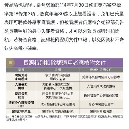
黃品瑜也提醒，雖然勞動部114年7月30日修正發布審查標
準第18條第3項，放寬年滿80歲以上被看護者，免附巴氏量
表即可聘僱外籍家庭看護，但被看護者仍應符合衛福部公告
須長期照顧的身心失能者資格，才可以列報長照特別扣除
額。若符合資格，記得檢附證明文件申報，以免因資料不齊
錯失省稅小確幸。