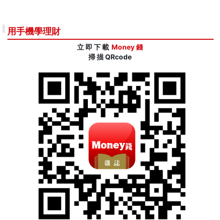
用手機學理財
立 即 下 載
Money 錢
掃 描 QRcode