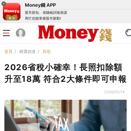
Money錢 APP
股市新知、省錢秘訣隨身讀
再忙也能掌握股市脈動!
首頁
精選頻道
其他
2026省稅小確幸！長照扣除額
升至18萬 符合2大條件即可申報
2026/05/14