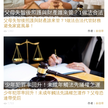
父母失智後照護與財產誰來管？1做法合法代管財務
避免家庭風暴！
作者：
余佳璋
1,062
少年犯罪率回升！未成年觸法先議權怎運作？父母恐
連帶受罰
作者：
余佳璋
7,753