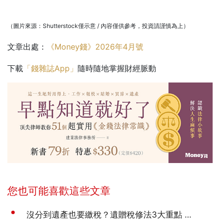
（圖片來源：Shutterstock僅示意 / 內容僅供參考，投資請謹慎為上）
文章出處：
《Money錢》2026年4月號
下載
「錢雜誌App」
隨時隨地掌握財經脈動