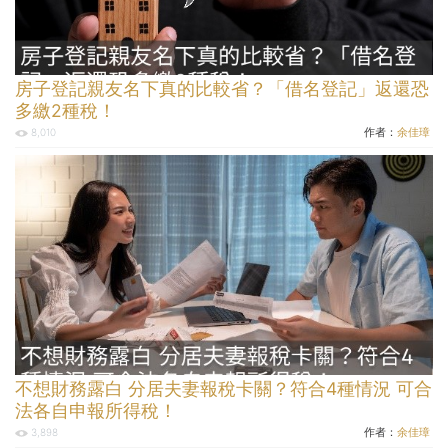
房子登記親友名下真的比較省？「借名登記」返還恐
多繳2種稅！
作者：
余佳璋
8,010
不想財務露白 分居夫妻報稅卡關？符合4種情況 可合
法各自申報所得稅！
作者：
余佳璋
3,898