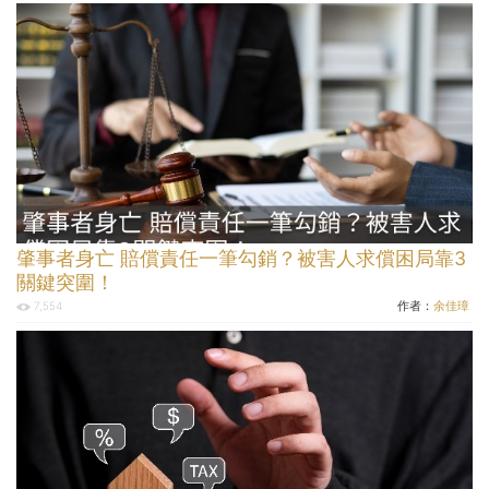
肇事者身亡 賠償責任一筆勾銷？被害人求償困局靠3
關鍵突圍！
作者：
余佳璋
7,554