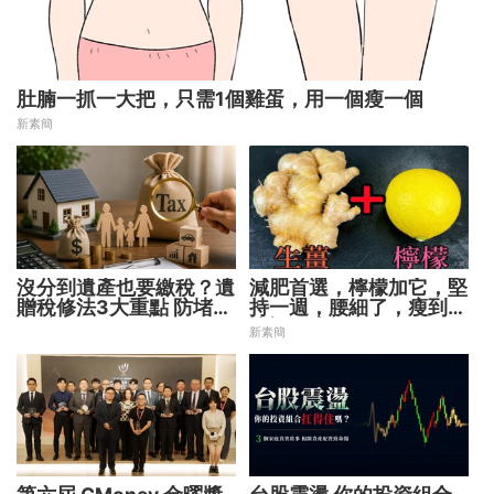
肚腩一抓一大把，只需1個雞蛋，用一個瘦一個
新素簡
沒分到遺產也要繳稅？遺
減肥首選，檸檬加它，堅
贈稅修法3大重點 防堵惡
持一週，腰細了，瘦到你
意避稅！
懷疑人生
新素簡