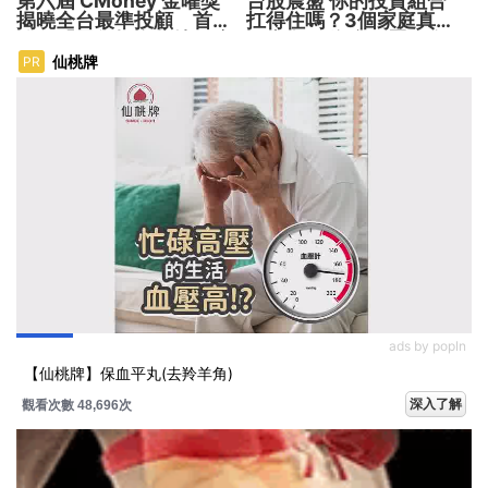
第六屆 CMoney 金曜獎
台股震盪 你的投資組合
揭曉全台最準投顧 首度
扛得住嗎？3個家庭真實
公開「零售投資數據」應
故事 揭開資產配置致命
用 助攻投顧、投信打造
傷
仙桃牌
PR
下一代
ads by popIn
【仙桃牌】保血平丸(去羚羊角)
深入了解
觀看次數 48,696次