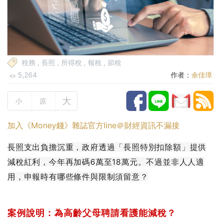
稅務
,
長照
,
所得稅
,
報稅
,
節稅
5,264
作者：
余佳璋
大
小
原
加入《Money錢》雜誌官方line＠財經資訊不漏接
長照支出負擔沉重，政府透過「長照特別扣除額」提供
減稅紅利，今年再加碼6萬至18萬元。不過並非人人適
用，申報時有哪些條件與限制須留意？
案例說明：為高齡父母聘請看護能減稅？