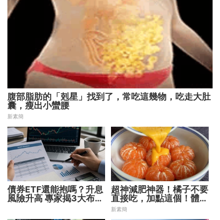
腹部脂肪的「剋星」找到了，常吃這幾物，吃走大肚
囊，瘦出小蠻腰
新素簡
債券ETF還能抱嗎？升息
超神減肥神器！橘子不要
風險升高 專家揭3大布局
直接吃，加點這個！體重
方向靈活應對
天天下降
新素簡