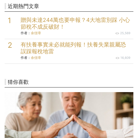
近期熱門文章
贈與未達244萬也要申報？4大地雷別踩 小心
節稅不成反破財！
作者：
余佳璋
25,569
有扶養事實未必就能列報！扶養失業親屬恐
誤踩報稅地雷
作者：
余佳璋
16,609
猜你喜歡