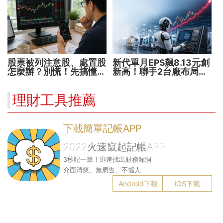
股票被列注意股、處置股
新代單月EPS飆8.13元創
怎麼辦？別慌！先搞懂背
新高！聯手2台廠布局機
後原因再操作
器人大腦 搶攻數十兆商
機
理財工具推薦
下載簡單記帳APP
2022火速竄起記帳APP
3秒記一筆！迅速找出財務漏洞
介面清爽、無廣告、不惱人
Android下載
iOS下載