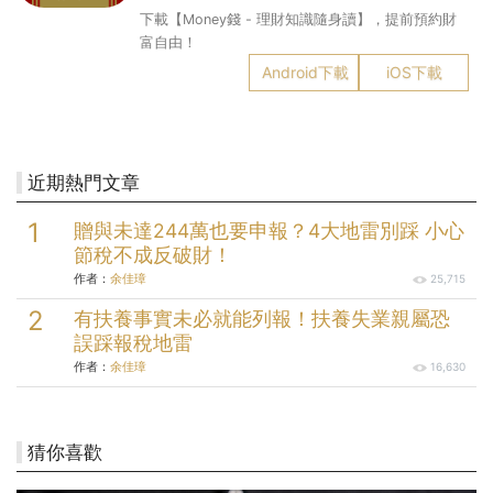
下載【Money錢 - 理財知識隨身讀】，提前預約財
富自由！
Android下載
iOS下載
近期熱門文章
贈與未達244萬也要申報？4大地雷別踩 小心
節稅不成反破財！
作者：
余佳璋
25,715
有扶養事實未必就能列報！扶養失業親屬恐
誤踩報稅地雷
作者：
余佳璋
16,630
猜你喜歡