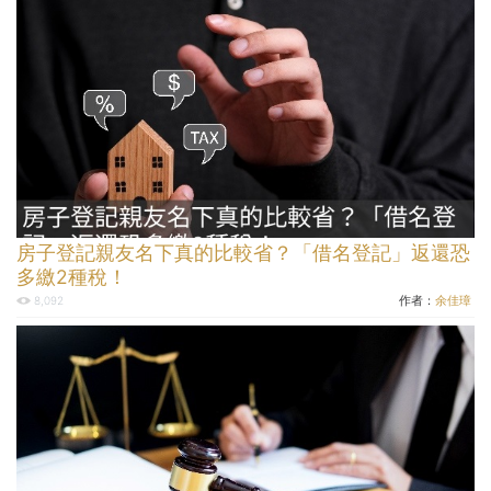
房子登記親友名下真的比較省？「借名登記」返還恐
多繳2種稅！
作者：
余佳璋
8,092