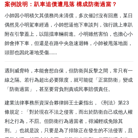
案例說明：趴車追債遭甩落
構成防衛過當？
小帥因小明積欠其債務尚未清償，多次催討沒有回應，某日
偶然見小明駕車經過，小帥想逼他下車談判，強行跳上車趴
附在引擎蓋上，以阻擋車輛前進。小明雖然害怕，也擔心小
帥會摔下車，但還是在路中央急速迴轉，小帥被甩落地面，
頭部也因此著地受傷……
遇到威脅時，本能會想自保，但防衛與反擊之間，常只有一
線之隔。若行為超出必要限度，就可能從「正當防衛」變成
「防衛過當」，甚至要背負刑責或民事賠償責任。
建業法律事務所資深合夥律師王士豪指出，《刑法》第23
條規定：「對於現在不法之侵害，而出於防衛自己或他人權
利之行為，不罰。但防衛行為過當者，得減輕或免除其
刑。」也就是說，只要是為了排除正在發生的不法侵害，且