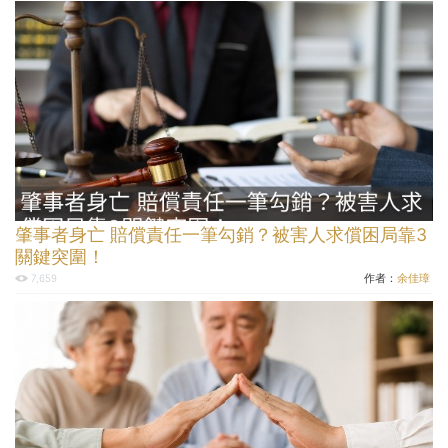
肇事者身亡 賠償責任一筆勾銷？被害人求償困局靠3
關鍵突圍！
作者：
余佳璋
7,659