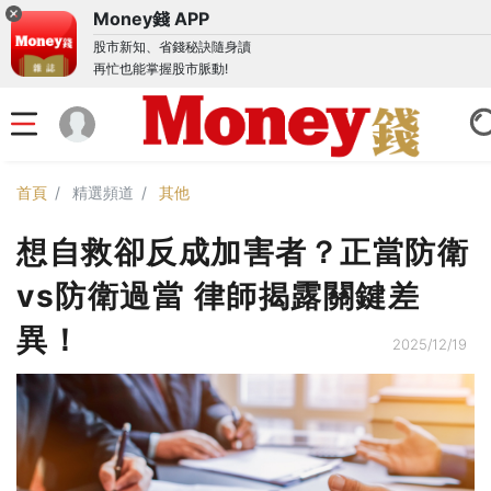
Money錢 APP
股市新知、省錢秘訣隨身讀
再忙也能掌握股市脈動!
首頁
精選頻道
其他
想自救卻反成加害者？正當防衛
vs防衛過當 律師揭露關鍵差
異！
2025/12/19