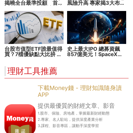
揭曉全台最準投顧 首度
風險升高 專家揭3大布局
公開「零售投資數據」應
方向靈活應對
用 助攻投顧、投信打造
下一代
台股市值型ETF誰最值得
史上最大IPO 總募資飆
買？7檔優缺點大比拚 找
857億美元！SpaceX升
出最適合你的配置
空 股價能飛多久？
理財工具推薦
下載Money錢 - 理財知識隨身讀
APP
提供最優質的財經文章、影音
1.股市、保險、房地產，掌握最新財經動態
2.專家、名人駐站，提供深度產業分析
3.課程、影音專區，讓動手深度學習