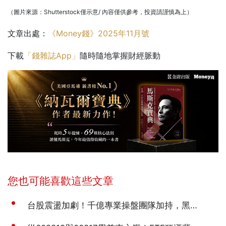
（圖片來源：Shutterstock僅示意/ 內容僅供參考，投資請謹慎為上）
文章出處：
《Money錢》2025年11月號
下載
「錢雜誌App」
隨時隨地掌握財經脈動