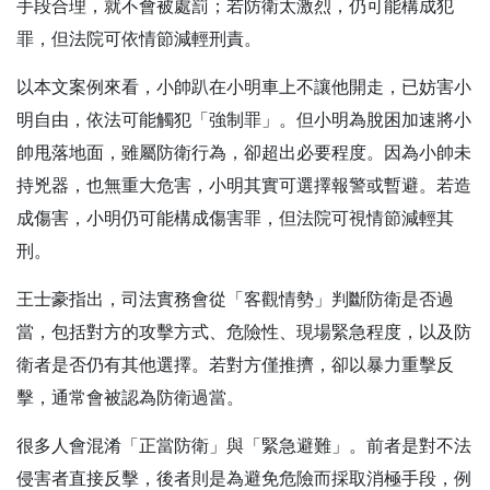
手段合理，就不會被處罰；若防衛太激烈，仍可能構成犯
罪，但法院可依情節減輕刑責。
以本文案例來看，小帥趴在小明車上不讓他開走，已妨害小
明自由，依法可能觸犯「強制罪」。但小明為脫困加速將小
帥甩落地面，雖屬防衛行為，卻超出必要程度。因為小帥未
持兇器，也無重大危害，小明其實可選擇報警或暫避。若造
成傷害，小明仍可能構成傷害罪，但法院可視情節減輕其
刑。
王士豪指出，司法實務會從「客觀情勢」判斷防衛是否過
當，包括對方的攻擊方式、危險性、現場緊急程度，以及防
衛者是否仍有其他選擇。若對方僅推擠，卻以暴力重擊反
擊，通常會被認為防衛過當。
很多人會混淆「正當防衛」與「緊急避難」。前者是對不法
侵害者直接反擊，後者則是為避免危險而採取消極手段，例