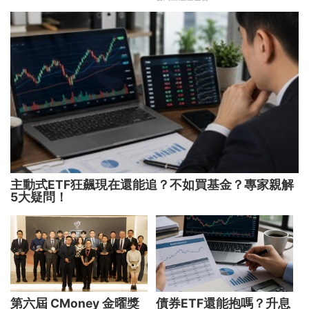
主動式ETF狂飆現在還能追？不如買基金？專家親解
5大疑問！
第六屆 CMoney 金曜獎
債券ETF還能抱嗎？升息