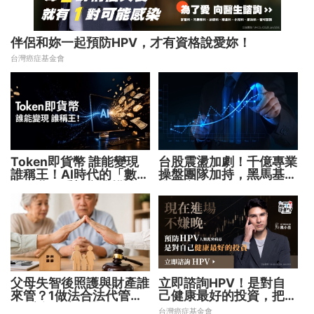
伴侶和妳一起預防HPV，才有資格說愛妳！
台灣癌症基金會
Token即貨幣 誰能變現
台股震盪加劇！千億專業
誰稱王！AI時代的「數位
操盤團隊加持，黑馬基金
水電費」重塑商業模式
全面突圍
父母失智後照護與財產誰
立即諮詢HPV！是對自
來管？1做法合法代管財
己健康最好的投資，把握
務 避免家庭風暴！
現在不嫌晚！
台灣癌症基金會