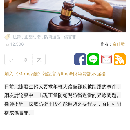
法律
,
正當防衛
,
防衛過當
,
傷害罪
12,506
作者：
余佳璋
大
小
原
加入《Money錢》雜誌官方line＠財經資訊不漏接
日前北捷發生婦人要求年輕人讓座卻反被踹踢的事件，
網友討論聲中，出現正當防衛與防衛過當的界線問題。
律師提醒，採取防衛手段不能逾越必要程度，否則可能
構成傷害罪。