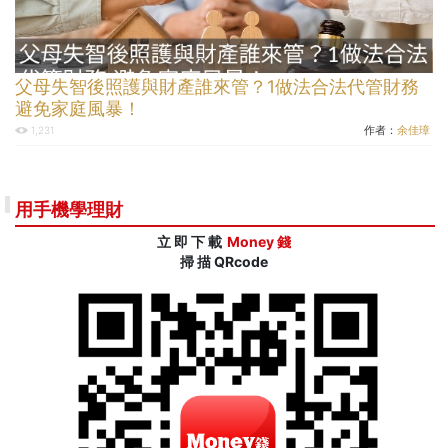
父母失智後照護與財產誰來管？1做法合法代管財務
避免家庭風暴！
作者：
余佳璋
1,231
用手機學理財
立 即 下 載
Money 錢
掃 描 QRcode