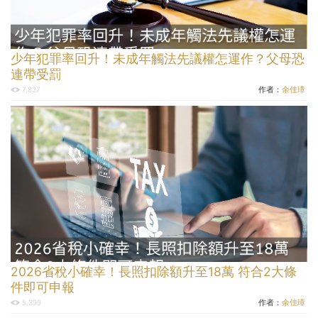
少年犯罪率回升！未成年觸法先議權怎運作？父母恐
連帶受罰
作者：
余佳璋
7,837
2026省稅小確幸！長照扣除額升至18萬 符合2大條
件即可申報
作者：
余佳璋
5,399