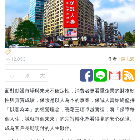
12,053
作者：
陳志宏
大
小
原
面對動盪市場與未來不確定性，消費者更看重企業的財務韌
性與實質成績，保險是以人為本的事業，保誠人壽始終堅持
「以客為本」的經營理念，憑藉三項卓越實績，將「保障每
個人生，誠就每個未來」的宗旨轉化為看得見的安心保障。
成為客戶長期託付的人生夥伴。