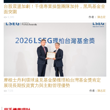
台股震盪加劇！千億專業操盤團隊加持，黑馬基金全
面突圍
作者：
陳志宏
6,585
摩根士丹利環球遠見基金榮獲理柏台灣基金獎肯定
展現長期投資實力與主動管理優勢
作者：
陳志宏
7,125