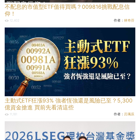
不配息的市值型ETF值得買嗎？009816挑戰配息信
仰！
作者：
林奇芬
12,402
主動式ETF狂漲93% 強者恆強還是風險已至？5,300
億資金搶進 買前先看清這些
作者：
呂珮辰
11,181