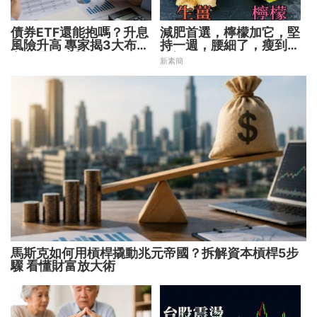
債券ETF還能抱嗎？升息
減肥首選，檸檬加它，堅
風險升高 專家揭3大布局
持一週，腰細了，瘦到你
方向靈活應對
懷疑人生
新素簡
馬斯克如何用槓桿撬動兆元帝國？拆解資本槓桿5步
驟 看懂財富放大術