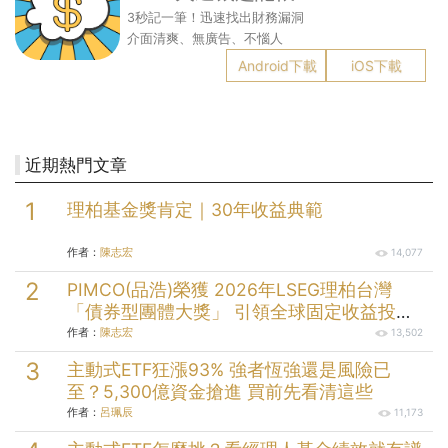
3秒記一筆！迅速找出財務漏洞
介面清爽、無廣告、不惱人
Android下載
iOS下載
近期熱門文章
理柏基金獎肯定｜30年收益典範
作者：
陳志宏
14,077
PIMCO(品浩)榮獲 2026年LSEG理柏台灣
「債券型團體大獎」 引領全球固定收益投資
逾半世紀的投資實力
作者：
陳志宏
13,502
主動式ETF狂漲93% 強者恆強還是風險已
至？5,300億資金搶進 買前先看清這些
作者：
呂珮辰
11,173