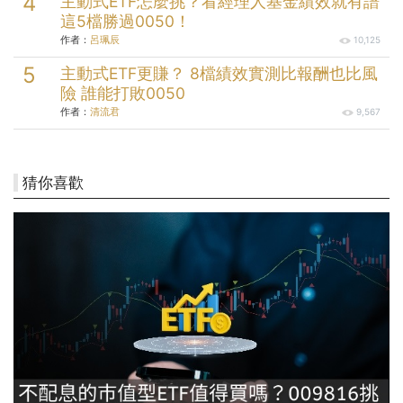
主動式ETF怎麼挑？看經理人基金績效就有譜
這5檔勝過0050！
作者：
呂珮辰
10,125
主動式ETF更賺？ 8檔績效實測比報酬也比風
險 誰能打敗0050
作者：
清流君
9,567
猜你喜歡