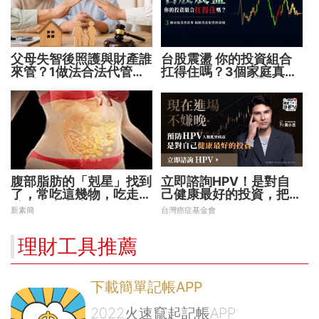
父母失智後照護與財產誰
台股震盪 你的投資組合
來管？1做法合法代管財
扛得住嗎？3個家庭真實
務 避免家庭風暴！
故事 揭開資產配置致命
傷
腹部脂肪的「剋星」找到
立即諮詢HPV！是對自
了，常吃這幾物，吃走大
己健康最好的投資，把握
肚囊，瘦出小蠻腰
現在不嫌晚！
新素簡
台灣癌症基金會
理財工具推薦
下載簡單記帳APP
2022火速竄起記帳APP