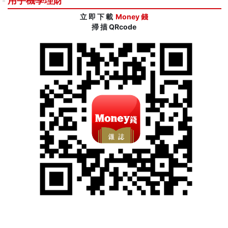
用手機學理財
立 即 下 載
Money 錢
掃 描 QRcode