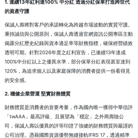
1. 連續13年紅利達100% 中分紅 透過分紅保單打造跨世代
的資產守護
保誠人壽將對客戶的承諾轉化為跨越市場波動的實質守護。
秉持誠信與公開原則，保誠人壽透過官網資訊公開專區主動
揭露分紅歷史紀錄與資本適足率等財務指標，確保經營績效
透明可期。針對2026年度之紅利宣告，已連續13年達成
100%中分紅以上之優異水準，部分保單分紅表現甚至達到
120%，為追求個人以及家庭保障的消費者提供一份看得見
的安全感。
2. 穩健企業營運 堅實財務體質
財務體質是消費者的首要考量，作為國內唯一獲得中華信評
「twAAA」最高評級、且展望為「穩定」之外商壽險公
司，保誠人壽以優異的評等印證了強健的財務體質與嚴謹的
公司治理。憑藉國際資源優勢無縫接軌IFRS 17，透過精準