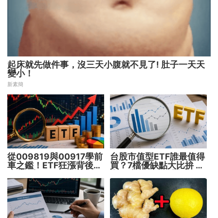
起床就先做件事，沒三天小腹就不見了! 肚子一天天
變小！
新素簡
從009819與00917學前
台股市值型ETF誰最值得
車之鑑！ETF狂漲背後
買？7檔優缺點大比拚 找
暗藏2大溢價陷阱
出最適合你的配置