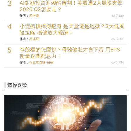
AI鉅額投資迎殘酷審判！美股遭2大風險夾擊
2026 Q2怎麼走？
作者：
游季婕
7,220
小資瘋槓桿搏翻身 是天堂還是地獄？3大低風
險策略 穩健放大報酬！
作者：
呂珮辰
6,532
存股標的怎麼挑？母雞健壯才會下蛋 用EPS
衡量企業配息力！
作者：
存股攻城獅-聰聰
5,734
猜你喜歡