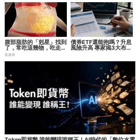
腹部脂肪的「剋星」找到
債券ETF還能抱嗎？升息
了，常吃這幾物，吃走大
風險升高 專家揭3大布局
肚囊，瘦出小蠻腰
方向靈活應對
新素簡
Token即貨幣 誰能變現誰稱王！AI時代的「數位水電