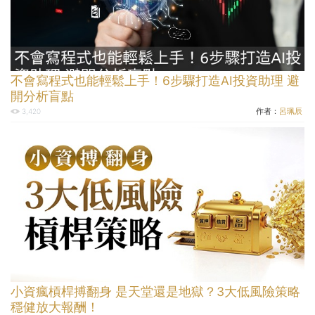
不會寫程式也能輕鬆上手！6步驟打造AI投資助理 避
開分析盲點
作者：
呂珮辰
3,420
小資瘋槓桿搏翻身 是天堂還是地獄？3大低風險策略
穩健放大報酬！