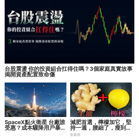
台股震盪 你的投資組合扛得住嗎？3個家庭真實故事
揭開資產配置致命傷
SpaceX點火衛星 台廠誰
減肥首選，檸檬加它，堅
受惠？成本驟降用戶暴增
持一週，腰細了，瘦到你
華通、穩懋享紅利！
懷疑人生
新素簡