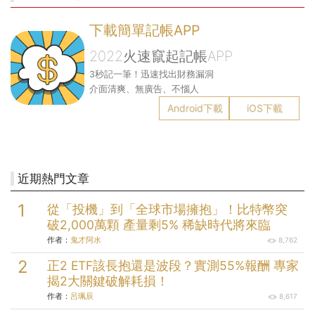
下載簡單記帳APP
2022火速竄起記帳APP
3秒記一筆！迅速找出財務漏洞
介面清爽、無廣告、不惱人
Android下載
iOS下載
近期熱門文章
從「投機」到「全球市場擁抱」！比特幣突
破2,000萬顆 產量剩5% 稀缺時代將來臨
作者：
鬼才阿水
8,762
正2 ETF該長抱還是波段？實測55%報酬 專家
揭2大關鍵破解耗損！
作者：
呂珮辰
8,617