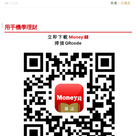
作者：
呂珮辰
6,538
用手機學理財
立 即 下 載
Money 錢
掃 描 QRcode