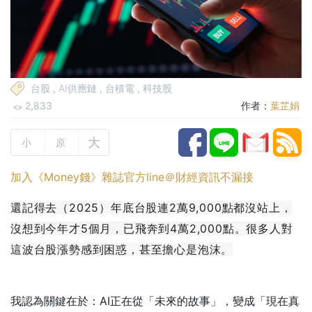
台股
,
AI供應鏈
,
台積電
,
科技股
2,833
作者：
葉芷娟
大
小
原
加入《Money錢》雜誌官方line＠財經資訊不漏接
還記得去（2025）年底台股連2萬9,000點都沒站上，
沒想到今年才5個月，已飛奔到4萬2,000點。很多人對
這波台股漲勢感到困惑，甚至擔心是泡沫。
我認為關鍵在於：AI正在從「未來的故事」，變成「現在真