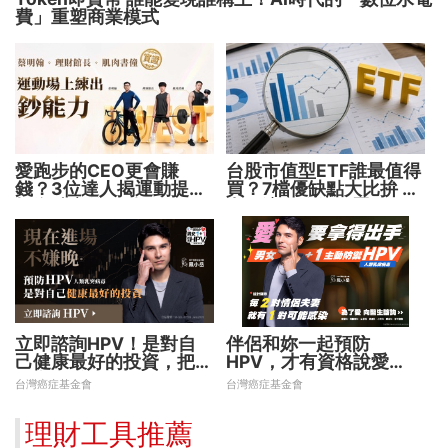
費」重塑商業模式
愛跑步的CEO更會賺
台股市值型ETF誰最值得
錢？3位達人揭運動提升
買？7檔優缺點大比拚 找
投資勝率的關鍵！
出最適合你的配置
立即諮詢HPV！是對自
伴侶和妳一起預防
己健康最好的投資，把握
HPV，才有資格說愛
現在不嫌晚！
妳！
台灣癌症基金會
台灣癌症基金會
理財工具推薦