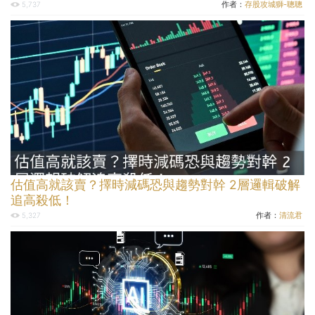
作者：
存股攻城獅-聰聰
5,737
估值高就該賣？擇時減碼恐與趨勢對幹 2層邏輯破解
追高殺低！
作者：
清流君
5,327