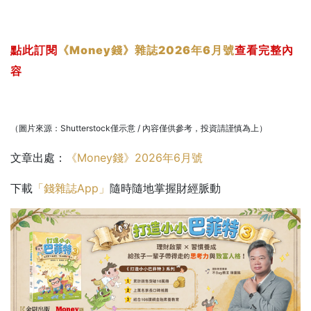
點此訂閱
《Money錢》雜誌2026年6月號
查看完整內
容
（圖片來源：Shutterstock僅示意 / 內容僅供參考，投資請謹慎為上）
文章出處：
《Money錢》2026年6月號
下載
「錢雜誌App」
隨時隨地掌握財經脈動