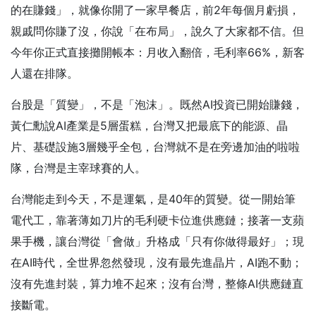
的在賺錢」，就像你開了一家早餐店，前2年每個月虧損，
親戚問你賺了沒，你說「在布局」，說久了大家都不信。但
今年你正式直接攤開帳本：月收入翻倍，毛利率66%，新客
人還在排隊。
台股是「質變」，不是「泡沫」。既然AI投資已開始賺錢，
黃仁勳說AI產業是5層蛋糕，台灣又把最底下的能源、晶
片、基礎設施3層幾乎全包，台灣就不是在旁邊加油的啦啦
隊，台灣是主宰球賽的人。
台灣能走到今天，不是運氣，是40年的質變。從一開始筆
電代工，靠著薄如刀片的毛利硬卡位進供應鏈；接著一支蘋
果手機，讓台灣從「會做」升格成「只有你做得最好」；現
在AI時代，全世界忽然發現，沒有最先進晶片，AI跑不動；
沒有先進封裝，算力堆不起來；沒有台灣，整條AI供應鏈直
接斷電。