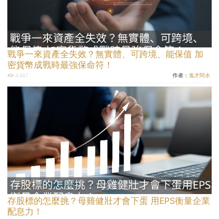
戰爭一來資產全失效？無實體、可跨境、能保值 加
密貨幣成戰時最強保命符！
作者：
鬼才阿水
4,667
存股標的怎麼挑？母雞健壯才會下蛋 用EPS衡量企業
配息力！