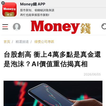
Money錢 APP
股市新知、省錢秘訣隨身讀
再忙也能掌握股市脈動!
首頁
精選頻道
得獎公司專區
台股創高 衝上4萬多點是真金還
是泡沫？AI價值重估揭真相
2026/06/05