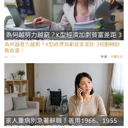
為何越努力越窮？K型經濟加劇貧富差距 3招翻轉財
務命運！
作者：
卡爾先生
9,166