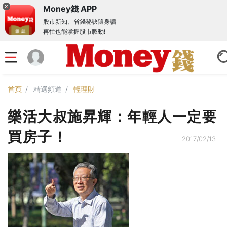
Money錢 APP
股市新知、省錢秘訣隨身讀
再忙也能掌握股市脈動!
首頁
精選頻道
輕理財
樂活大叔施昇輝：年輕人一定要
買房子！
2017/02/13