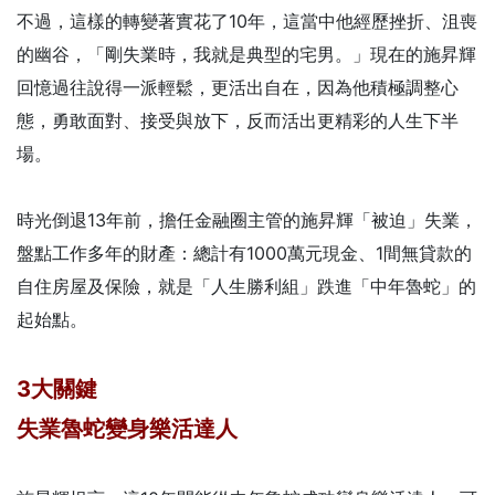
不過，這樣的轉變著實花了10年，這當中他經歷挫折、沮喪
的幽谷，「剛失業時，我就是典型的宅男。」現在的施昇輝
回憶過往說得一派輕鬆，更活出自在，因為他積極調整心
態，勇敢面對、接受與放下，反而活出更精彩的人生下半
場。
時光倒退13年前，擔任金融圈主管的施昇輝「被迫」失業，
盤點工作多年的財產：總計有1000萬元現金、1間無貸款的
自住房屋及保險，就是「人生勝利組」跌進「中年魯蛇」的
起始點。
3大關鍵
失業魯蛇變身樂活達人