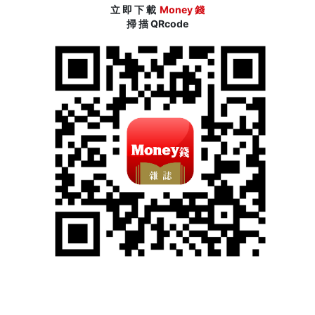
立 即 下 載
Money 錢
掃 描 QRcode