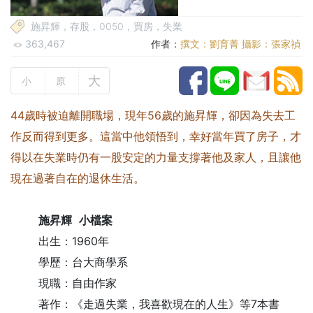
施昇輝，存股，0050，買房，失業
363,467
作者：
撰文：劉育菁 攝影：張家禎
大
小
原
44歲時被迫離開職場，現年56歲的施昇輝，卻因為失去工
作反而得到更多。這當中他領悟到，幸好當年買了房子，才
得以在失業時仍有一股安定的力量支撐著他及家人，且讓他
現在過著自在的退休生活。
施昇輝
小檔案
出生：1960年
學歷：台大商學系
現職：自由作家
著作：《走過失業，我喜歡現在的人生》等7本書