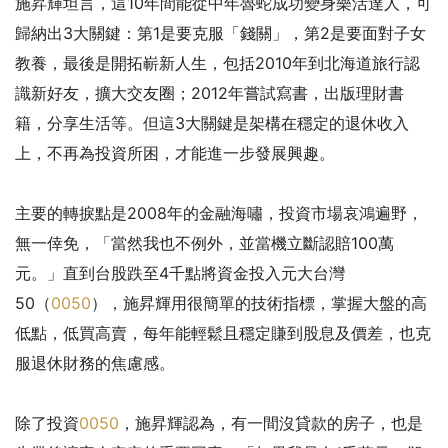
施昇輝坦言，這10年間能從中年魯蛇成功變身樂活達人，可
歸納出3大關鍵：第1是要克服「錢關」，第2是要面對子女
教養，最後是開拓嶄新人生，包括2010年到北海道旅行認
識新好友，擴大交友圈；2012年嘗試寫書，出版理財書
籍，分享生活等。但這3大關鍵是架構在穩定的退休收入
上，不再為投資所困，才能進一步發展興趣。
主要的轉捩點是2008年的金融海嘯，投資市場哀鴻遍野，
無一倖免，「當然我也不例外，並當機立斷認賠100萬
元。」直到台股跌至4千點將資金投入元大台灣
50（
0050
），施昇輝用很簡單的技術指標，掌握大盤的高
低點，低買高賣，每年能輕鬆且穩定賺到股息及價差，也克
服退休財務的焦慮感。
除了投資
0050
，施昇輝認為，有一間沒貸款的房子，也是