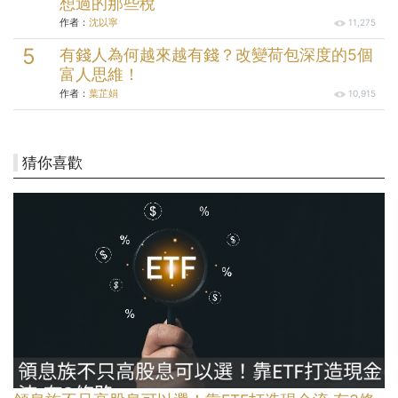
想過的那些稅
作者：
沈以寧
11,275
有錢人為何越來越有錢？改變荷包深度的5個
富人思維！
作者：
葉芷娟
10,915
猜你喜歡