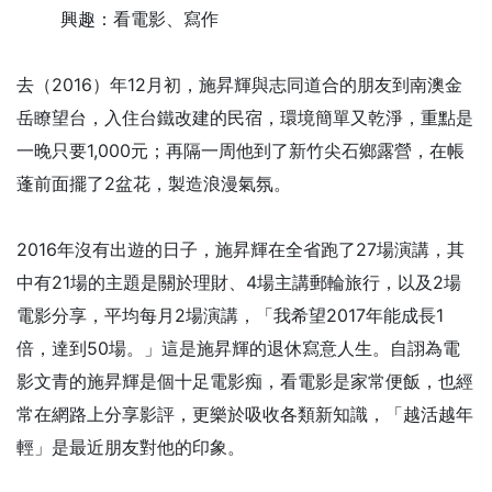
興趣：看電影、寫作
去（2016）年12月初，施昇輝與志同道合的朋友到南澳金
岳瞭望台，入住台鐵改建的民宿，環境簡單又乾淨，重點是
一晚只要1,000元；再隔一周他到了新竹尖石鄉露營，在帳
蓬前面擺了2盆花，製造浪漫氣氛。
2016年沒有出遊的日子，施昇輝在全省跑了27場演講，其
中有21場的主題是關於理財、4場主講郵輪旅行，以及2場
電影分享，平均每月2場演講，「我希望2017年能成長1
倍，達到50場。」這是施昇輝的退休寫意人生。自詡為電
影文青的施昇輝是個十足電影痴，看電影是家常便飯，也經
常在網路上分享影評，更樂於吸收各類新知識，「越活越年
輕」是最近朋友對他的印象。