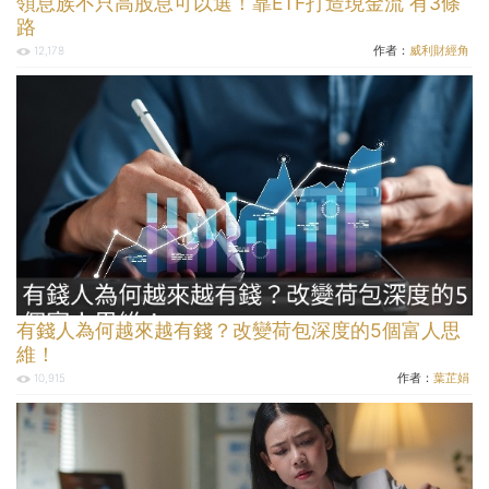
領息族不只高股息可以選！靠ETF打造現金流 有3條
路
作者：
威利財經角
12,178
有錢人為何越來越有錢？改變荷包深度的5個富人思
維！
作者：
葉芷娟
10,915