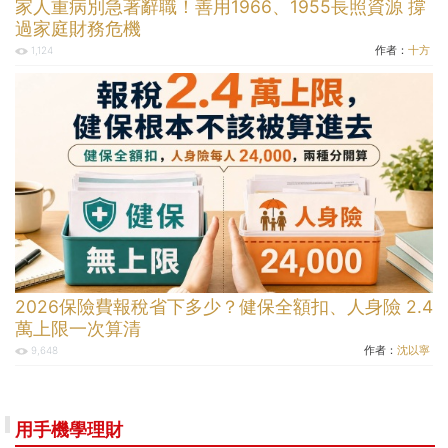
家人重病別急著辭職！善用1966、1955長照資源 撐
過家庭財務危機
作者：
十方
1,124
2026保險費報稅省下多少？健保全額扣、人身險 2.4
萬上限一次算清
作者：
沈以寧
9,648
用手機學理財