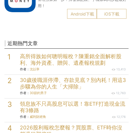
用！
Android下載
iOS下載
近期熱門文章
高所得族如何聰明報稅？陳重銘全面解析股
利、海外資產、贈與、遺產報稅規劃
作者：
沈以寧
13,413
30歲後職涯停滯、存款見底？別內耗！用這3
步驟為你的人生「大掃除」
作者：
30節約男子
12,763
領息族不只高股息可以選！靠ETF打造現金流
有3條路
作者：
威利財經角
12,176
2026股利報稅怎麼報？買股票、ETF時你沒