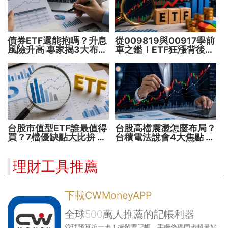
債券ETF還能抱嗎？升息
從009819與00917學前
風險升高 專家揭3大布局
車之鑑！ETF狂漲背後
方向靈活應對
暗藏2大溢價陷阱
台股市值型ETF誰最值得
台股高檔震盪怎麼布局？
買？7檔優缺點大比拚 找
台積電法說會4大焦點 AI
出最適合你的配置
設備股、蘋概股受惠
理財工具推薦
下載CWMoneyAPP
全球500萬人推薦的記帳利器
管理預算第一步！掃發票記帳、手機條碼同步超最好