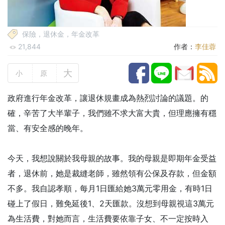
保險，退休金，年金改革
21,844
作者：
李佳蓉
大
小
原
政府進行年金改革，讓退休規畫成為熱烈討論的議題。的
確，辛苦了大半輩子，我們雖不求大富大貴，但理應擁有穩
當、有安全感的晚年。
今天，我想說關於我母親的故事。我的母親是即期年金受益
者，退休前，她是裁縫老師，雖然領有公保及存款，但金額
不多。我自認孝順，每月1日匯給她3萬元零用金，有時1日
碰上了假日，難免延後1、2天匯款。沒想到母親視這3萬元
為生活費，對她而言，生活費要依靠子女、不一定按時入