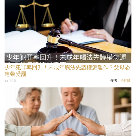
少年犯罪率回升！未成年觸法先議權怎運作？父母恐
連帶受罰
作者：
余佳璋
7,716