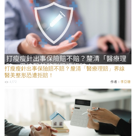
打瘦瘦針出事保險賠不賠？釐清「醫療理賠」界線
醫美整形恐遭拒賠！
作者：
李亞珊
4,172