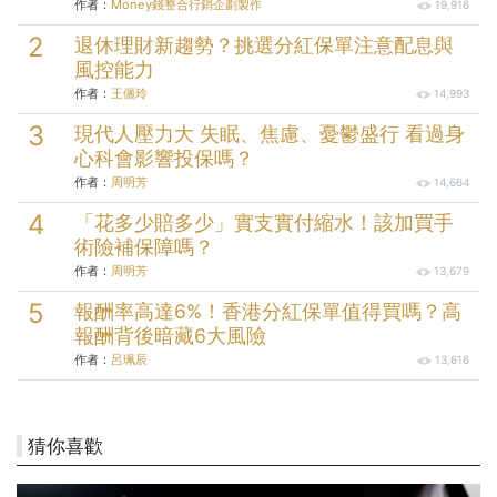
作者：
Money錢整合行銷企劃製作
19,916
退休理財新趨勢？挑選分紅保單注意配息與
風控能力
作者：
王儷玲
14,993
現代人壓力大 失眠、焦慮、憂鬱盛行 看過身
心科會影響投保嗎？
作者：
周明芳
14,664
「花多少賠多少」實支實付縮水！該加買手
術險補保障嗎？
作者：
周明芳
13,679
報酬率高達6%！香港分紅保單值得買嗎？高
報酬背後暗藏6大風險
作者：
呂珮辰
13,616
猜你喜歡