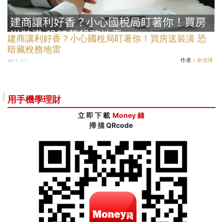
建商讓利好香？小心國稅局盯著你！買房送裝潢 恐
暗藏稅務地雷
作者：
余佳璋
6,401
用手機學理財
立 即 下 載
Money 錢
掃 描 QRcode