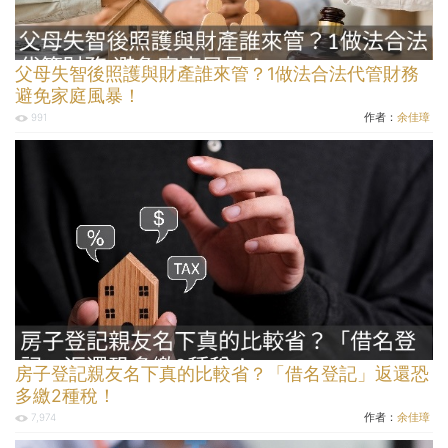
父母失智後照護與財產誰來管？1做法合法代管財務
避免家庭風暴！
作者：
余佳璋
991
房子登記親友名下真的比較省？「借名登記」返還恐
多繳2種稅！
作者：
余佳璋
7,974