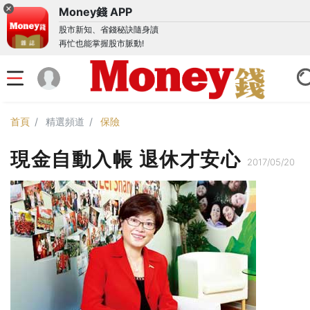
Money錢 APP
股市新知、省錢秘訣隨身讀
再忙也能掌握股市脈動!
首頁
精選頻道
保險
現金自動入帳 退休才安心
2017/05/20