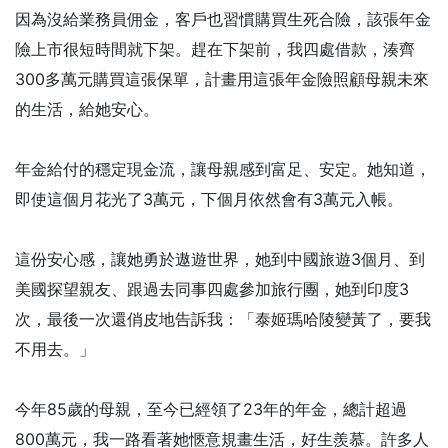
因為沒給業務員佣金，客戶也習慣購買生死合險，該張年金
險上市很短時間就下架。趕在下架前，我四處借款，湊齊
300多萬元購買這張保單，計畫用這張年金險照顧母親未來
的生活，給她安心。
年金給付的穩定現金流，讓母親感到富足、安定。她知道，
即使這個月花光了3萬元，下個月依然會有3萬元入帳。
這份安心感，讓她勇於遨遊世界，她到中國旅遊3個月、到
美國探望親友、跟過去同事四處參加旅行團，她到印度3
次，最後一次還俏皮地告訴我：「泰姬瑪哈陵變黃了，要我
不用去。」
今年85歲的母親，至今已經領了23年的年金，總計超過
800萬元，我一路看著她愜意規畫生活，好生羨慕。許多人