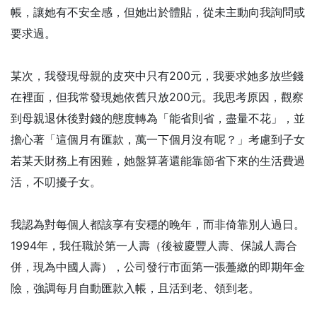
帳，讓她有不安全感，但她出於體貼，從未主動向我詢問或
要求過。
某次，我發現母親的皮夾中只有200元，我要求她多放些錢
在裡面，但我常發現她依舊只放200元。我思考原因，觀察
到母親退休後對錢的態度轉為「能省則省，盡量不花」，並
擔心著「這個月有匯款，萬一下個月沒有呢？」考慮到子女
若某天財務上有困難，她盤算著還能靠節省下來的生活費過
活，不叨擾子女。
我認為對每個人都該享有安穩的晚年，而非倚靠別人過日。
1994年，我任職於第一人壽（後被慶豐人壽、保誠人壽合
併，現為中國人壽），公司發行市面第一張躉繳的即期年金
險，強調每月自動匯款入帳，且活到老、領到老。