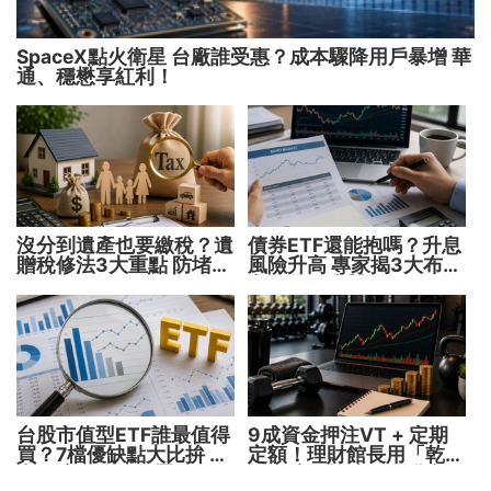
SpaceX點火衛星 台廠誰受惠？成本驟降用戶暴增 華
通、穩懋享紅利！
沒分到遺產也要繳稅？遺
債券ETF還能抱嗎？升息
贈稅修法3大重點 防堵惡
風險升高 專家揭3大布局
意避稅！
方向靈活應對
台股市值型ETF誰最值得
9成資金押注VT + 定期
買？7檔優缺點大比拚 找
定額！理財館長用「乾淨
出最適合你的配置
增肌法」打造長線獲利術