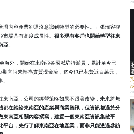
20
台灣內容產業卻還沒意識到轉型的必要性。」張瑋容觀
亞市場具有高度成長性。
很多現有客戶也開始轉型往東
南亞。
伸至海外，開始在東南亞各國派駐特派員，累計至今已
在短期內尚未轉為實質現金流，迄今也已花費近百萬元，
事。
20
往東南亞，公司的經營策略如果不跟著改變，未來將無
體都在談論東南亞的產業與商業資訊，但資訊都過於分
做東南亞相關內容撰寫，建置一個東南亞資訊集散平
此平台，先行了解東南亞在地產業，而非只能透過參訪