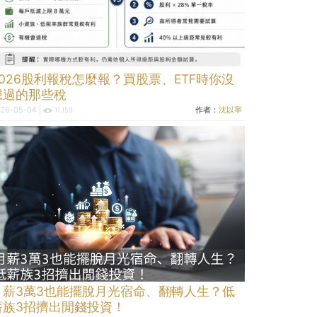
2026股利報稅怎麼報？買股票、ETF時你沒
想過的那些稅
26-05-04 |
作者：
沈以寧
11,159
月薪3萬3也能擺脫月光宿命、翻轉人生？低
薪族3招擠出閒錢投資！