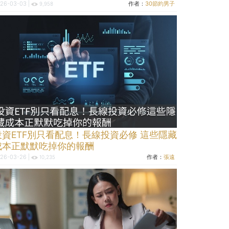
26-03-03 |
作者：
30節約男子
9,958
投資ETF別只看配息！長線投資必修 這些隱藏
成本正默默吃掉你的報酬
26-03-26 |
作者：
張遠
10,235