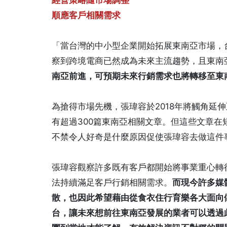
經營策略隨市場調整
順應客戶相關需求
「當台灣的中小型企業開始拓展東南亞市場，
察到跨境電商已然成為未來主流趨勢，且東南
南亞前進，可預期未來行銷需求也將轉移至東
為搶得市場先機，張瑋容於2018年將觸角延
有超過300篇東南亞相關文章。但這些文章
不禁令人好奇是什麼原因促使張瑋容去做這件
張瑋容觀察許多既有客戶都開始將事業重心轉
法持續滿足客戶行銷相關需求。
而現今許多媒
散，也因此希望藉由從食衣住行育樂各大面向
台，讓未來想前往東南亞發展的業者可以透過