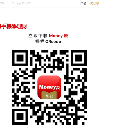
26-05-14 |
作者：
沈以寧
13,302
用手機學理財
立 即 下 載
Money 錢
掃 描 QRcode