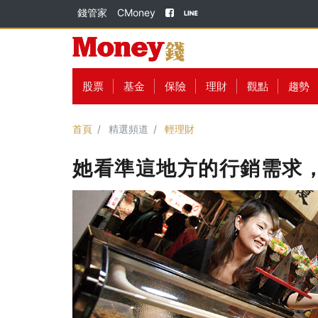
錢管家
CMoney
股票
基金
保險
理財
觀點
趨勢
首頁
精選頻道
輕理財
她看準這地方的行銷需求