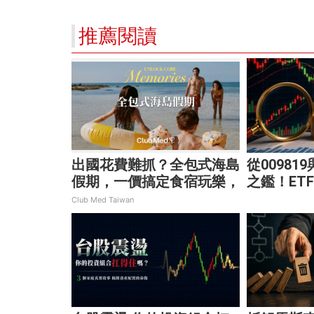
推薦閱讀
出國花費難抓？全包式海島
從00981
假期，一價搞定食宿玩樂，
之鑑！ET
省錢更省心！
大溢價陷
Club Med Taiwan