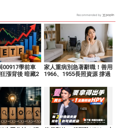
Recommended by
9與00917學前車
家人重病別急著辭職！善用
F狂漲背後 暗藏2
1966、1955長照資源 撐過
阱
家庭財務危機