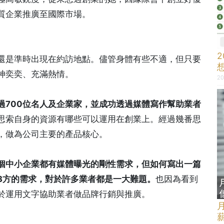
質企業推廣至國際市場。
還是準時出現在約訪地點。儘管身體有些不適，但只要
神奕奕、充滿熱情。
20
過700位名人及企業家，並成功透過媒體寫作幫助業者
思索自身的資源有哪些可以運用在創業上。經過幾番思
，做為公司主要的產品核心。
個中小企業都有媒體曝光的剛性需求，但如何寫出一篇
3方的需求，對於許多業者都是一大難題。
也因為看到
於運用文字協助業者做品牌行銷與推廣。