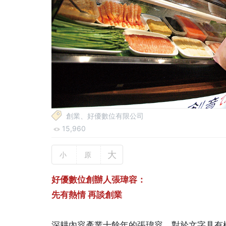
創業、好優數位有限公司
15,960
大
小
原
好優數位創辦人張瑋容：
先有熱情 再談創業
深耕內容產業十餘年的張瑋容，對於文字具有