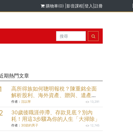
購物車(0)
|
影音課程
|
登入
|
註冊
近期熱門文章
高所得族如何聰明報稅？陳重銘全面
解析股利、海外資產、贈與、遺產報
稅規劃
作者：
沈以寧
13,291
30歲後職涯停滯、存款見底？別內
耗！用這3步驟為你的人生「大掃除」
作者：
30節約男子
12,745