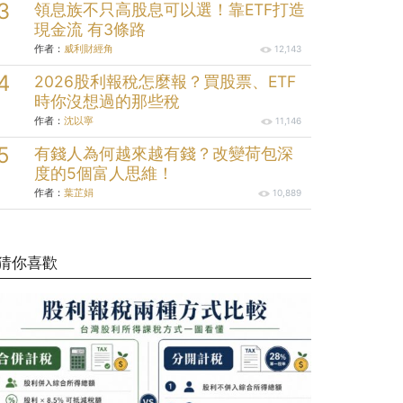
領息族不只高股息可以選！靠ETF打造
現金流 有3條路
作者：
威利財經角
12,143
2026股利報稅怎麼報？買股票、ETF
時你沒想過的那些稅
作者：
沈以寧
11,146
有錢人為何越來越有錢？改變荷包深
度的5個富人思維！
作者：
葉芷娟
10,889
猜你喜歡