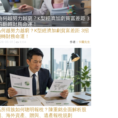
為何越努力越窮？K型經濟加劇貧富差距 3招
翻轉財務命運！
26-05-01 |
作者：
卡爾先生
9,134
高所得族如何聰明報稅？陳重銘全面解析股
利、海外資產、贈與、遺產報稅規劃