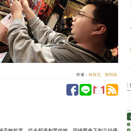
作者：
林俊宏、劉明瑜
極高敏銳度，從未想過創業的她，因緣際會下創立好優