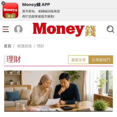
Money錢 APP
股市新知、省錢秘訣隨身讀
再忙也能掌握股市脈動!
首頁
精選頻道
理財
理財
最新文章
近期最熱門