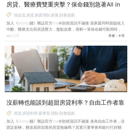
房貸、醫療費雙重夾擊？保命錢別急著All in
用最少的錢創造穩定收入！
現金流,房貸,家庭理財,創業,財務規劃
加入《Money錢》雜誌官方line＠財經資訊不漏接 當家庭同時面臨收入
中斷、醫療支出與房貸壓力，盤點資產，僅剩一筆保命錢可動用時，該
靠投資求翻身，還是有其他更好的做法？從本文的案例故事，可以找到
4,579
作者：
十方
實用的應對策略。 前幾天，我收到一封來自南投的郵件，寫信的是阿
娟，她今年49歲，原本是月領35,000元的小職員，但這幾個月接連遭逢
變故：先是被診斷出乳癌第二期，為了接受化療和休養，不得不暫時離
開職場；接著，她51歲、在台中某工具機廠工作的先生，也收到裁員通
知。 她有兩個孩子，一個10歲、一個12歲，正是需要花錢的年紀；更
糟糕的是，阿娟的母親去年起固定要洗腎，
沒薪轉也能談到超甜房貸利率？自由工作者靠
4招提早布局 讓銀行挺你！
房貸,房貸利率,新青安,理財,財務規劃
加入《Money錢》雜誌官方line＠財經資訊不漏接 身為自由工作者，沒
固定薪轉，難道就與划算的房貸無緣嗎？其實只要學會和銀行打好關