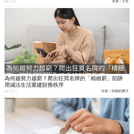
作者：
十方
4,195
為何越努力越窮？爬出狂買名牌的「精緻窮」陷阱
用減法生活重建財務秩序
作者：
30節約男子
8,853