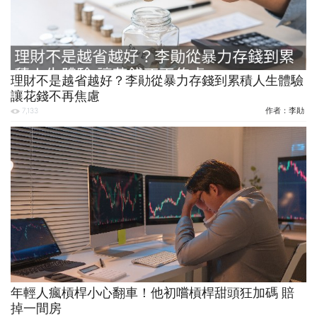
理財不是越省越好？李勛從暴力存錢到累積人生體驗
讓花錢不再焦慮
作者：
李勛
7,133
年輕人瘋槓桿小心翻車！他初嚐槓桿甜頭狂加碼 賠
掉一間房