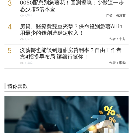
0050配息別急著花！回測揭曉：少做這一步
恐少賺5倍本金
作者：
清流君
7,993
房貸、醫療費雙重夾擊？保命錢別急著All in
用最少的錢創造穩定收入！
作者：
十方
4,573
沒薪轉也能談到超甜房貸利率？自由工作者
靠4招提早布局 讓銀行挺你！
作者：
李勛
4,402
猜你喜歡