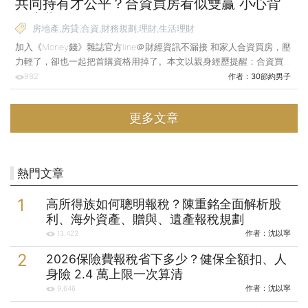
共同持有才公平？合資買房看似雙贏 小心背
後暗藏代價！
房地產,房貸,合資,財務規劃,理財,生活理財
加入《Money錢》雜誌官方line＠財經資訊不漏接 和家人合資買房，壓
力輕了，卻也一起把首購資格用掉了。本文以親身經歷提醒：合資買房
不只關於錢的問題，還有未來能否靈活運用自己的資產。 很多人覺得
982
作者：
30節約男子
能買房就趕快買，不然越晚買只會越來越貴。的確，我們家4年前買下
的房子，每坪漲了一、二十萬元。當時我跟家人也是辛苦地「擠出」的
更多文章
頭期款，但，現在的我卻後悔了一件事。 4年前，我還是個平凡的上班
族，下班後窩在房間斜槓經營自媒體。那時我們家在找租屋處，原本只
想租個地段好、空間夠大的房子，沒想到因緣際會發現一間正在出售的
物件。看著不斷攀升的房價，加上雙北租房本就是一筆不
熱門文章
高所得族如何聰明報稅？陳重銘全面解析股
利、海外資產、贈與、遺產報稅規劃
作者：
沈以寧
13,423
2026保險費報稅省下多少？健保全額扣、人
身險 2.4 萬上限一次算清
作者：
沈以寧
9,646