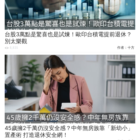
台股3萬點是驚喜也是試煉！歐印台積電提前退休？
別太樂觀
作者：
十方
8,835
45歲擁2千萬仍沒安全感？中年無房族靠「新幼小」
置產術 打造退休安全網！