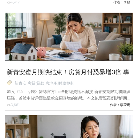
係，即便沒有薪資證明，照樣有機會談到超甜利率和超高成數。 住到
4,412
作者：
李勛
新家也差不多半年的時間了，回想當初貸款的歷程，每次分享出來都讓
大家為之一驚，也希望透過文章，讓更多人知道怎麼跟銀行談貸款，但
還是要提醒各位，銀行跟政府的政策不斷地在變化，你可以把我的經驗
當成參考，但無法保證百分之百得到相同的利率。 4招拿下利率「地
板價」 成數超越新青安 當初房子一付訂金，建商就給了幾家配合銀行
的聯絡方式，請我去詢問能否貸到8成
新青安蜜月期快結束！房貸月付恐暴增3倍 專
家揭5大解套方案
新青安,房貸,貸款,房地產,財務規劃
加入《Money錢》雜誌官方line＠財經資訊不漏接 新青安寬限期將陸續
屆滿，首波申貸戶面臨還款金額暴增的挑戰。本文以實際案例拆解期滿
後的財務衝擊，並分析轉貸、售屋等應對方案的優劣，提供房貸族參
3,661
作者：
李亞珊
考。 新青安貸款自2023年8月1日上路後，挾著最高1,000萬元額度、
最長年期40年、寬限期最長5年等優勢，成為許多首購族的買房解藥。
根據財政部截至今（2026）年3月的統計，新青安累計核貸戶數達16萬
543戶，撥貸金額更高達1兆2,421億元。 隨著時間推移，新青安的利息
補貼期限（2026年7月31日）即將屆滿，也代表首波申貸者的蜜月期進