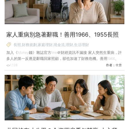
入倒數。其中，選用3
家人重病別急著辭職！善用1966、1955長照
資源 撐過家庭財務危機
長照,財務規劃,家庭理財,現金流,理財,生活理財
加入《Money錢》雜誌官方line＠財經資訊不漏接 家人突然生重病，許
多人的第一反應是辭職回家照顧，卻也加速了財務危機。善用1966、
1955尋求日照中心托育和長照資源，才能重返職場、穩住現金流，撐過
1,128
作者：
十方
人生最艱難的時刻。 前幾天，我接到阿芬打來的電話，邊說邊哭。阿
芬今年剛滿50歲，先生58歲，原本兩人都有工作，正處於準備迎接退
休的階段。沒想到，先生突然被診斷出患有帕金森氏症。 她告訴我，
為了照顧先生，她已經辭掉了工作，現在家裡兩個人都沒有薪水入帳，
也還沒到能夠請領勞保、勞退的年紀，但是每個月4、5萬元的房貸和
生活費卻一毛錢也不會少扣。她看著存摺裡的數字