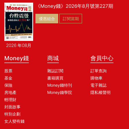
《Money錢》2026年8月號第227期
優惠組合
訂閱當期
2026 年08月
Money錢
商城
會員中心
股票
雜誌訂閱
訂單查詢
基金
書籍購買
購物車
保險
Money錢特刊
電子雜誌
房地產
Money錢學院
隱私權聲明
輕理財
封面故事
特別企劃
女人變有錢