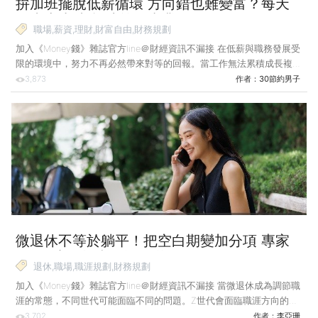
拚加班擺脫低薪循環 方向錯也難變富？每天
下班半小時 打造第二事業！
職場,薪資,理財,財富自由,財務規劃
加入《Money錢》雜誌官方line＠財經資訊不漏接 在低薪與職務發展受
限的環境中，努力不再必然帶來對等的回報。當工作無法累積成長複
利，就須檢視職涯方向。唯有跳脫既有體制，從興趣累積出成果，才能
3,873
作者：
30節約男子
找回財富自主權。 到了30歲，也經過多年的職場磨練，我認為如果這
時沒有達到理想的年收、職稱，就應該檢視自己是否需要轉換方向。我
30歲時意識到，即使我付出再多努力和時間，就算往上爬到主管職，
設計、美編的職位最多也只能領4萬多元，如果我繼續緊抓著「大學所
學專業」，或「興趣一定要當工作」的執念，只會一輩子無法跳脫低薪
循環，因為這只是在消耗能量及努力！ 所謂的消耗型努力
微退休不等於躺平！把空白期變加分項 專家
教你3步驟無痛轉換跑道
退休,職場,職涯規劃,財務規劃
加入《Money錢》雜誌官方line＠財經資訊不漏接 當微退休成為調節職
涯的常態，不同世代可能面臨不同的問題。Z世代會面臨職涯方向的抉
擇，Y世代則會面臨較高的機會成本。若要讓這段空白期成為加分項，
3,702
作者：
李亞珊