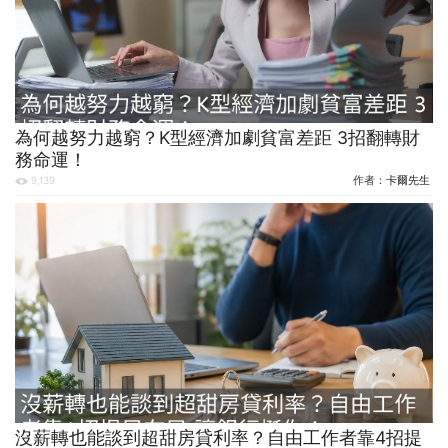
為何越努力越窮？K型經濟加劇貧富差距 3招翻轉財
務命運！
作者：
卡爾先生
9,139
沒薪轉也能談到超甜房貸利率？自由工作者靠4招提