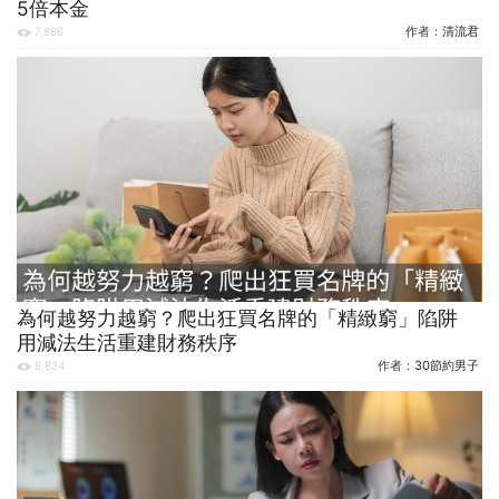
5倍本金
作者：
清流君
7,886
為何越努力越窮？爬出狂買名牌的「精緻窮」陷阱
用減法生活重建財務秩序
作者：
30節約男子
8,834