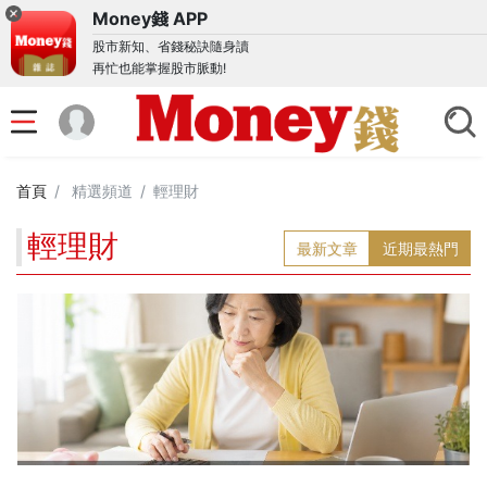
Money錢 APP
股市新知、省錢秘訣隨身讀
再忙也能掌握股市脈動!
首頁
精選頻道
輕理財
輕理財
最新文章
近期最熱門