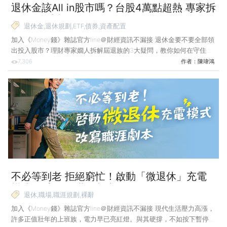
退休金該All in股市嗎？台股4萬點超熱 專家拆
解投資3大疑問！
退休金,退休規劃,ETF,債券,資產配置
加入《Money錢》雜誌官方line＠財經資訊不漏接 退休金要不要全部領
出投入股市？理財專家嫺人拆解屆退族的3大疑問，教你如何在守住財
務安全底線的前提下，讓退休金持續發揮效益。 嫺人 專家小檔案 曾
7,306
作者：
陳瑋鴻
任外商高階主管，49歲時提前離開工作崗位，開啟一段意料之外卻也
自由寬廣的退休生活。退而不休的她，經常在社群分享整理財務、持續
學習、經營部 落格與副業的親身經歷，獲得廣大共鳴。著有《有錢到
老後》等書。 即將退休的林小姐，最近聽朋友們討論台股行情大好、
大盤站上4萬點、退休金拿去投入股市可以賺更多，心裡也有些蠢蠢欲
動，但她過去幾十年不曾投資過，也
不必等到老 拒絕窮忙！啟動「微退休」充電
模式 改寫你的職涯劇本
退休,職場,職涯規劃,裸辭
加入《Money錢》雜誌官方line＠財經資訊不漏接 現代生活壓力高漲，
許多正值壯年的上班族，電力早已亮紅燈。與其硬撐，不如按下暫停