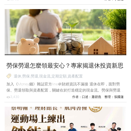
不能只是單純「休息」，而是需要有目標地規劃財務和重塑自我價值。
以下由兩位過來人分享，她們如何透過規劃和控管預算，將空窗期轉
化為下段職涯的跳板。 【20+新鮮人】 赴日遊學打開視野 重新定錨
職涯與人生 小藍 小檔案 2001年生，曾微退休3個月赴日遊學，隨後
重返金融業擔任PM。 對Z世代來說，工作一陣子後
勞保勞退怎麼領最安心？專家揭退休投資新思
維 4關鍵打造現金流！
退休,勞保,勞退,現金流,定期定額,資產配置
加入《Money錢》雜誌官方line＠財經資訊不漏接 退休在即，面對勞
保、勞退領取與資產配置，關鍵在於打造穩定的現金流。勞保與勞退的
月領如泉水，搭配紀律投資，方能讓退休生活無慮，並在股市波動中
3,430
作者：
口述：蕭碧燕 整理：張國蓮
「仰天長笑」。 常有投資朋友問我，快要退休了，勞保與勞退該月領
還是一次領？最近就有一位59歲，明年將退休的朋友面臨勞保該一次領
出220萬元（概估），還是月領2萬元？如果一次領出來投入股市，該
買元大台灣50（0050）還是台股基金？是該豪氣地「All in」還是定期
定額？ 看著大家為了這筆辛苦錢糾結，我最想提醒的一句話就是：人