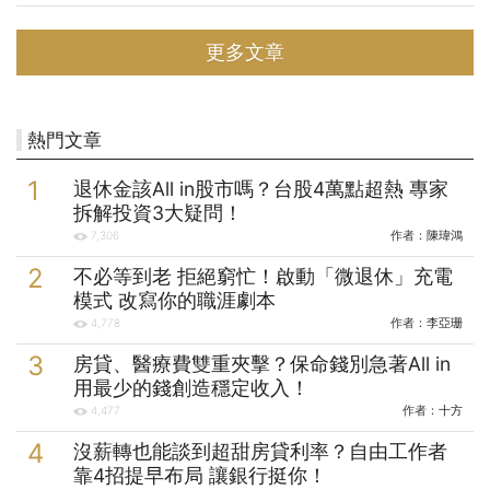
法複製，但若純粹從他連續創業軌跡的金融邏輯來看，他向我們展示了
一套教科書等級的「資本槓桿遊戲」—將幾千萬美元的原始資本，撬動
更多文章
出一座兆元帝國。 馬斯克的財富起點，是2000年代的網路科技浪潮。
1995年他創辦電子地圖公司Zip2，4年後以3億美元被收購，馬斯克分
得2,200萬美元。一般人此時會選擇財務自由，但他立刻將這筆錢作為
「母基金」，投入下一
熱門文章
退休金該All in股市嗎？台股4萬點超熱 專家
拆解投資3大疑問！
作者：
陳瑋鴻
7,306
不必等到老 拒絕窮忙！啟動「微退休」充電
模式 改寫你的職涯劇本
作者：
李亞珊
4,778
房貸、醫療費雙重夾擊？保命錢別急著All in
用最少的錢創造穩定收入！
作者：
十方
4,477
沒薪轉也能談到超甜房貸利率？自由工作者
靠4招提早布局 讓銀行挺你！