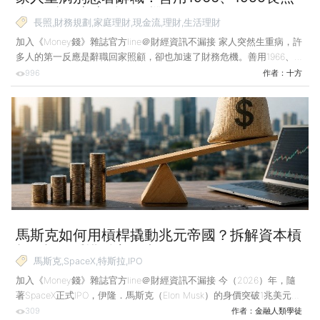
資源 撐過家庭財務危機
長照,財務規劃,家庭理財,現金流,理財,生活理財
加入《Money錢》雜誌官方line＠財經資訊不漏接 家人突然生重病，許
多人的第一反應是辭職回家照顧，卻也加速了財務危機。善用1966、
1955尋求日照中心托育和長照資源，才能重返職場、穩住現金流，撐過
996
作者：
十方
人生最艱難的時刻。 前幾天，我接到阿芬打來的電話，邊說邊哭。阿
芬今年剛滿50歲，先生58歲，原本兩人都有工作，正處於準備迎接退
休的階段。沒想到，先生突然被診斷出患有帕金森氏症。 她告訴我，
為了照顧先生，她已經辭掉了工作，現在家裡兩個人都沒有薪水入帳，
也還沒到能夠請領勞保、勞退的年紀，但是每個月4、5萬元的房貸和
生活費卻一毛錢也不會少扣。她看著存摺裡的數字
馬斯克如何用槓桿撬動兆元帝國？拆解資本槓
桿5步驟 看懂財富放大術
馬斯克,SpaceX,特斯拉,IPO
加入《Money錢》雜誌官方line＠財經資訊不漏接 今（2026）年，隨
著SpaceX正式IPO，伊隆．馬斯克（Elon Musk）的身價突破1兆美元大
關。許多人談論他的瘋狂與天才，雖然馬斯克的極客（Geek）性格無
309
作者：
金融人類學徒