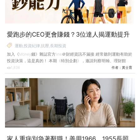
到退休，真的需要有一筆穩定的收入與可以拿
愛跑步的CEO更會賺錢？3位達人揭運動提升
投資勝率的關鍵！
運動,投資紀律,抗壓,長期投資
加入《Money錢》雜誌官方line＠財經資訊不漏接 經常聽到運動有助於
投資決策，這是真的！ 本期〈特別企劃〉，邀請到蔡明翰、理財館長
與肌肉書僮3位理財達人，由他們親自實證運動對投資決策的幫助，以
1,836
作者：
黃士育
及從運動中領悟到的投資心法。 他們從日常鍛鍊中累積抗壓性，將其
轉化成控管資金、堅守長線配置和果斷執行交易的策略與紀律，養足抵
抗市場雜訊、波動的底氣與能力。 評估一位CEO的決策能力，除了看
財報、策略與領導表現，還能看什麼？德國學者Limbach與
Sonnenburg提供了一個出人意料的觀察角度：跑鞋。 他們追蹤標普
1500家企業後發現，曾完成馬拉松的CE
家人重病別急著辭職！善用1966、1955長照