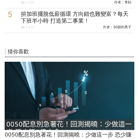
作者：
李勛
4,300
拚加班擺脫低薪循環 方向錯也難變富？每天
下班半小時 打造第二事業！
作者：
30節約男子
3,872
猜你喜歡
0050配息別急著花！回測揭曉：少做這一步 恐少賺