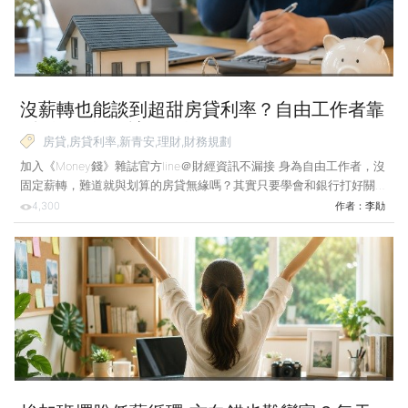
糟糕的是，阿娟的母親去年起固定要洗腎，
沒薪轉也能談到超甜房貸利率？自由工作者靠
4招提早布局 讓銀行挺你！
房貸,房貸利率,新青安,理財,財務規劃
加入《Money錢》雜誌官方line＠財經資訊不漏接 身為自由工作者，沒
固定薪轉，難道就與划算的房貸無緣嗎？其實只要學會和銀行打好關
係，即便沒有薪資證明，照樣有機會談到超甜利率和超高成數。 住到
4,300
作者：
李勛
新家也差不多半年的時間了，回想當初貸款的歷程，每次分享出來都讓
大家為之一驚，也希望透過文章，讓更多人知道怎麼跟銀行談貸款，但
還是要提醒各位，銀行跟政府的政策不斷地在變化，你可以把我的經驗
當成參考，但無法保證百分之百得到相同的利率。 4招拿下利率「地
板價」 成數超越新青安 當初房子一付訂金，建商就給了幾家配合銀行
的聯絡方式，請我去詢問能否貸到8成