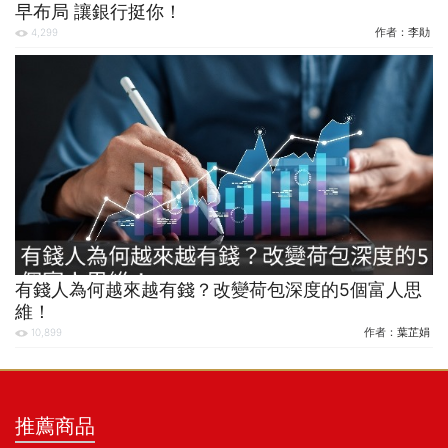
早布局 讓銀行挺你！
作者：
李勛
4,299
有錢人為何越來越有錢？改變荷包深度的5個富人思
維！
作者：
葉芷娟
10,899
推薦商品