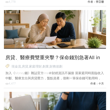
鍵，展開數月到1年的「微退休」。 這並非逃避現實，而是提前使用未
4,778
作者：
李亞珊
來的休息時間，讓身心深度充電，再重新回到職涯賽道。本期〈特別企
劃〉透過專家與實踐者的分享，教你跳脫傳統職場路徑，改寫職涯與人
生的劇本。 你是否有過這樣的情況：週一早晨鬧鐘響起，心裡卻沉重
得像灌了鉛；看著電子郵件不斷湧入，卻提不起勁回覆。當工作不再帶
來成就感，只剩下無止盡的心理耗損，「乾脆直接退休」成為許多人浮
現在腦海中的想法。 在未備足退休金的現實下，盲目等
房貸、醫療費雙重夾擊？保命錢別急著All in
用最少的錢創造穩定收入！
現金流,房貸,家庭理財,創業,財務規劃
加入《Money錢》雜誌官方line＠財經資訊不漏接 當家庭同時面臨收入
中斷、醫療支出與房貸壓力，盤點資產，僅剩一筆保命錢可動用時，該
靠投資求翻身，還是有其他更好的做法？從本文的案例故事，可以找到
4,477
作者：
十方
實用的應對策略。 前幾天，我收到一封來自南投的郵件，寫信的是阿
娟，她今年49歲，原本是月領35,000元的小職員，但這幾個月接連遭逢
變故：先是被診斷出乳癌第二期，為了接受化療和休養，不得不暫時離
開職場；接著，她51歲、在台中某工具機廠工作的先生，也收到裁員通
知。 她有兩個孩子，一個10歲、一個12歲，正是需要花錢的年紀；更