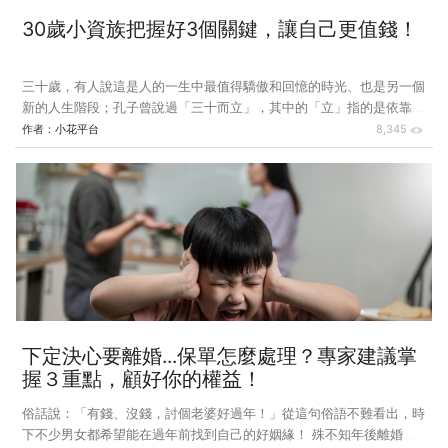
30歲小資族把握好3個關鍵，讓自己更值錢！
三十歲，有人說這是人的一生中最值得驕傲和回憶的時光、也是另一個
新的人生階段；孔子曾說過「三十而立」，其中的「立」指的是依靠自
己的本事獨力承擔起應承受的責任，並確認好自己的人生目標，也就是
作者：
小花平台
8,345
到了三十歲，應該是要能夠坦然面對一切的時候了！就如同熱播陸劇
《三十而已》劇中的經典台詞：「我們現在才三十歲，人生的半場還沒
過完呢！」、「生活的本質就是千難之後還有萬難。」、「三十歲的機
遇，抓住了就立住了；抓不住還不明白的，就一路下坡而去了。」
……，可見三十歲是人生中相當重要的關鍵時刻，小花平台提醒，如果
你不是富二代、凡事都需要靠自己，建議最好在三十歲前規劃好自己的
下定決心要離婚...保單怎麼處理？專家建議掌
握３重點，顧好你的權益！
俗話說：「有錢、沒錢，討個老婆好過年！」從這句俗語不難看出，時
下不少男女都希望能在過年前找到自己的好姻緣！ 殊不知年後離婚的