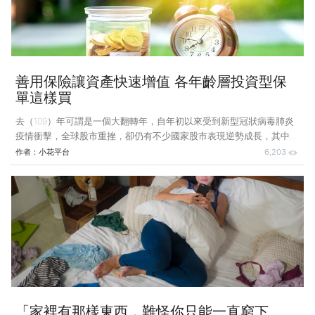
門為高齡長者設計的保單，那麼你就錯了！怎麼說？ 小花平台
善用保險讓資產快速增值 各年齡層投資型保
單這樣買
去（109）年可謂是一個大翻轉年，自年初以來受到新型冠狀病毒肺炎
疫情衝擊，全球股市重挫，卻仍有不少國家股市表現逆勢成長，其中美
股、台股、韓股及印股等，在熱錢帶動下續創歷史新高，面對台股指數
作者：
小花平台
6,203
一路攀升，許多投資人完全措手不及，懊惱沒有「跟上」這波漲
勢……，你也是其中一個嗎？小花平台提醒你，不論是存股或是買保
險，最重要的是要懂得儲蓄理財，「沒有跟上這波漲勢不要緊，如果善
用保險，也能讓資產快速增值。」像是投資型保單就是不錯的選擇，除
了讓資產穩健增值、創造退休現金流外，對於資金有限的小資族來說，
投資型保單更是一舉多得「小錢就能買高保障」，為自己在短時間內累
「家裡有那樣東西，難怪你只能一直窮下