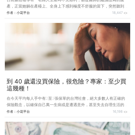
產，正當她躺在產檯上、全身上下感到極度不舒服的當下，突然聽到站
在一旁的丈夫一邊簽署護士拿來的手術同意書、同時一直追問：「保險
作者：
小花平台
18,447
會給付嗎？」讓她頓時感到很心酸「原來我與孩子在丈夫心裡的地位竟
然比不上保險……」看完這則新聞，讓小編感觸頗深也極力呼籲：「在
孩子愈生愈少的今天，不論是自願或是非自願剖腹產，身為新時代女性
的妳，更要懂得善用保險規劃保護自己與孩子！」只是，為什麼有些人
剖腹生產可以順利申請理賠，有些人卻被拒絕？妳是否也對此感到一頭
霧水、霧煞煞？以下聽聽小花平台保險顧問為妳仔細分析、說明。
到 40 歲還沒買保險，很危險？專家：至少買
這幾種！
在今天平均每人手中有2至3張保單的台灣社會，絕大多數人有正確的
保險觀念，以確保自己萬一生病或是遭遇意外，甚至失去自理生活的能
力時，來得及因應，不至於手足無措！不過，並不是所有人都這樣想，
作者：
小花平台
16,198
有不少人從經濟利益的考量出發，認為買保險不見得一定會用得到且每
年固定的保費支出也是相當可觀……，日前就有網友（原PO）在社群網
站表示，自己已經40歲了，除了基本的勞保、健保外，沒有額外再買