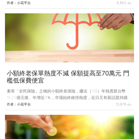
案例並不少見，其中不乏因為過年時間夫妻相聚時間拉長，無形中也增
作者：
小花平台
8,852
加了彼此爭吵的機率，積累已久的婚姻、家庭問題全都攤在陽光底下，
加深了彼此之間的隔閡，進而造成分離。對於離婚一事，小花平台保險
顧問提醒，千萬不要一時衝動就要離婚，最好能給對方多一點喘息的空
間，「等到兩人都冷靜下來再做決定也不遲……」；然而，如果在做了
一切努力後，仍舊無法避免憾事的發生，需特別留意夫妻保單在離婚時
該如何處理？ 以下從「要保人」、「被保險人」及「受益
小額終老保單熱度不減 保額提高至70萬元 門
檻低保費便宜
素有「全民保險」之稱的小額終老保險，繼去（109）年熱賣新台幣
15.23億元後、年增近9％，市場始終維持熱度，近日又有新話題持續延
燒，金管會保險局甫於日前公布，自今（110）年7月1日起，小額終老
作者：
小花平台
13,879
保險的保額上限由現行的50萬元提高到70萬元，且每人終生可以投保
的張數也從2張再放寬至3張，一方面為滿足國人保障需求，也提供了
投保規劃時的彈性調整。 說到小額終老保險之所以受歡迎，主要因為
其主打「低保費」、「免體檢」及「低投保門檻」等保單優勢，成為高
齡長者幾乎「人手一張」的保單！不過，如果你以為小額終老保險是專