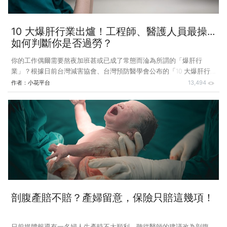
10 大爆肝行業出爐！工程師、醫護人員最操...
如何判斷你是否過勞？
你的工作偶爾需要熬夜加班甚或已成了常態而淪為所謂的「爆肝行
業」？根據日前台灣減害協會、台灣預防醫學會公布的「10 大爆肝行
業」，小編也才知道原來業內同行竟是榜上有名、屬於爆肝高危險群！
作者：
小花平台
13,494
不說你不知道，這些爆肝高危險群的行業都有一個共通點，就是通常脂
肪肝的風險特別高，過去有研究發現，脂肪肝屬於肝癌的危險重要因
子，尤其近幾年國內主、次診斷為脂肪肝的人數大幅成長近 2 成且有
日益年輕化的趨勢，國內脂肪肝人數已上看 600 萬人。 有關過勞死相
關議題，先前小花平台並以專題文章深入分析，本文將從「10 大爆肝
行業」為題切入，為讀者解析如何呵護「小心肝」？面對過勞死、傷、
病，還有哪些保
剖腹產賠不賠？產婦留意，保險只賠這幾項！
日前媒體報導有一名婦人生產時不太順利，聽從醫師的建議改為剖腹