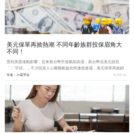
其他的商業保險……；針對此一話題，引發其他網友熱烈討論，提出質
疑：「到了40歲還沒有買保險，會很危險？」答案絕對是肯定的！本
周小花平台將引用該名網友的
美元保單再掀熱潮 不同年齡族群投保眉角大
不同！
受到美股連動影響，近來新台幣升值氣焰高漲，新台幣兌美元頻見
「27字頭」，不少投資人心癢難耐趁此時逢低進場，美元保單再掀銷
售熱潮；根據保發中心統計資料顯示，去（109）年壽險全年新契約保
作者：
小花平台
6,109
費大幅衰退28％的情況下，美元保單依然繳出亮眼成績、全年新契約
保費高達新台幣4,989億元且占整體新契約保費首度突破5成！ 你是否
也跟著此波風潮配置不少資產購買美元保單？小花平台保險顧問提醒，
不同年齡族群投保美元保單需注意有不同「眉角」，年長族群建議可以
挑選傳承型美元保單，而年輕族群則比較適合美元分紅保單。 年長族
群：資產傳承較高的美元利變型保單 其中，年長族群可