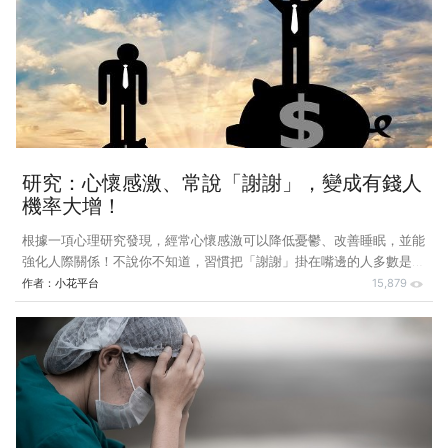
不受24,000元保險費扣除額上限限制 財政部表示，108年度綜合所得
稅結算申報期間為109年5月1日至6月30日止，如果被保險人透過網路申
報個人綜合所得稅，申報繳稅系統會自動顯示出年度非健保費的個人繳
（計）費總金額，被保險人不需另行查調各項
研究：心懷感激、常說「謝謝」，變成有錢人
機率大增！
根據一項心理研究發現，經常心懷感激可以降低憂鬱、改善睡眠，並能
強化人際關係！不說你不知道，習慣把「謝謝」掛在嘴邊的人多數是有
錢人，而他們與一般人相比，收入較高也更容易感到幸福，其中每天平
作者：
小花平台
15,879
均說4次以上「謝謝」的人比起未達4次的人，平均年所得高出約20萬
日圓（折合新台幣6萬元）以上。 針對此一說法，美國傑出商業哲學
家吉姆．羅恩（Jim Rohn）抱持正面肯定的態度：「富有的人之所以
富有，其實很大原因在於他們時時心懷感恩的態度，很會珍惜並欣賞日
常生活中的微小事物，愈是容易滿足、懂得知足，也更容易產生富有的
感覺。」同理可證，有錢人不隨便批評或是抱怨他人，有別於窮人