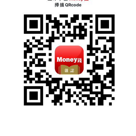
掃 描 QRcode