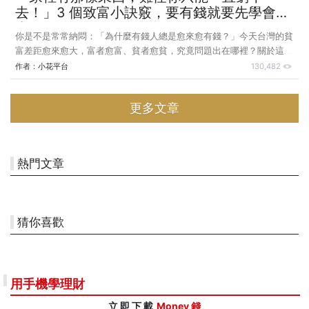
去！」3 個致富小訣竅，要有錢就要先學會丟
東西！
你是不是常常納悶：「為什麼有錢人總是愈來愈有錢？」今天台灣的貧
富差距愈來愈大，富者愈富、貧者愈貧，究竟問題出在哪裡？關於這一
點，小編先前曾多次以專題進行深入探討，其主要理由莫衷一是，不外
作者：
小花平台
130,482
乎價值觀念和生活習慣天差地別，像是有錢人想的和你不一樣、有錢人
都偏愛使用長皮夾……等，本周小編再從日常生活習慣切入，你知道在
更多文章
有錢人家裡是看不到衛生紙的，還有他們也不會在冰箱上貼上備忘貼
紙，有點難以想像吧～以下一起來了解其中的眉眉角角。 有錢人的家
裡不擺放面紙盒、杜絕浪費 小編先前曾看到一篇報導訪問有日本最強
占卜師封號的「飯田」先生，
熱門文章
猜你喜歡
用手機學理財
立 即 下 載
Money 錢