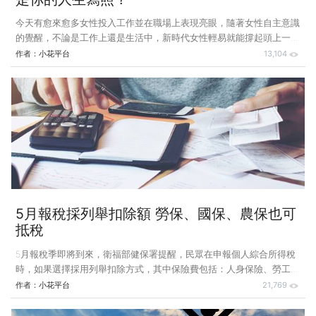
今天有愈來愈多女性投入工作並在職場上表現亮眼，隨著女性自主意識
的覺醒，不論是工作上還是生活中，新時代女性輕易就能撐起頭上一片
天，打破了傳統對女性的刻板印象。前陣子在網路平台獲得極高討論度
作者：
小花平台
13,104
的陸劇《三十而已》，寫實地描繪出3個不同個性女主角在日常生活中
所歷經的挫折與困惑，其中有「全職媽媽」不甘於現狀的夢想逆襲、
「白領上班族」肩負為夢想拚搏的壓力及「便利貼女孩」安於現狀的生
活狀態；她們的30歲，哪一個會是妳的人生寫照？ 本周小花平台從該
劇中細膩刻劃的人物角色切入，帶領讀者一探時下強勢女力風潮起的趨
勢：身為新時代女性的妳，記得一定要多愛自己一點，不論已婚、未
婚、生子、未生子，預先
5月報稅採列舉扣除額 勞保、國保、農保也可
抵稅
5月報稅季即將到來，衛福部健保署提醒，民眾在申報個人綜合所得稅
時，如果選擇採用列舉扣除方式，其中保險費包括：人身保險、勞工保
險、國民年金保險及軍、公、教保險等保險費，每人每年扣除額度上限
作者：
小花平台
21,769
為新台幣24,000元；不過，像是健保費、補充保險費都可以全額列舉扣
除，不受每年24,000元保險費扣除額上限限制，需特別留意。 健保費