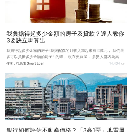
談。較大型的公司會有長期配合「團消」的貸款銀行
我負擔得起多少金額的房子及貸款？達人教你
3要訣立馬算出
我買得起多少金額的房子?我與配偶的月收入加起來有10萬元， 我們最
多可以負擔多少金額的房子? 的確， 現在要買屋， 多數人都因為高房
價而裹足不前。然而想買屋，不只是看房價高低，而是先評估負擔貸款
作者：
司馬龍 Smart Loan
14,434
的能力。如果我們平心靜氣， 暫不受令人瞠目的高房價影響， 以下列
要訣， 算一下自己的能力適合買多少金額的房子、有多少自備款、有
多少付貸款的能力， 訂立一個購屋目標， 是比較實際的。 <判斷一>
以月薪推算每月可負擔貸款能力一般建議，每月付貸款金額不要超過薪
水的3成，由於台灣房價較高，可以放寬到3.5成～4成。 主要因為房貸
利率是變動的，萬一利率上升時，會讓每個月的貸款
銀行如何評估不動產價格？「3高1惡」地雷屋