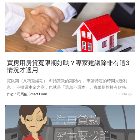
產品或保險等，也和網路購物一樣，享有7天鑑賞期。若違反可能被罰5
萬以上到2500萬元的罰鍰，屢勸不聽，罰鍰將加倍到10萬元以上5000
萬元以下。還有哪些規定可以保障消費者？梁維珊替大家整理出企業陌
生CALL客7規定，讓大家了解你可以怎樣拒絕電話行銷。1、推銷電話
必須顯示來電號碼顯示來電號碼表示自我負責，也可以讓消費者回撥確
認來
買房用房貸寬限期好嗎？專家建議除非有這3
情況才適用
寬限期（又稱寬緩期） 即指貸款的期限內， 申請特定的時間只繳利
息， 不攤還本金之意，也就是「還息不還本」。寬限期對於有財務規
劃需求的貸款人， 是很方便的貸款工具， 因為不用還本金， 所以寬限
作者：
司馬龍 Smart Loan
13,994
期內的繳款可能只要正常繳款金額的 1/2 不到。 目前銀行的房屋貸
款，只要是非政府法令限制的， 幾乎都有提供寬限期的申請， 期限約
1~3年不等; 部分政府優惠的房貸專案甚至可以申請長達5 年的寬限期。
待寬限期結束後，才會對貸款發放金額按照合約約定的本金利息平均攤
還。在低利的環境下，購屋人在寬限期內的還款壓力非常低，一旦期滿
後，每月不僅要攤還利息，連之前的本金也要一併攤還，每月還款壓力