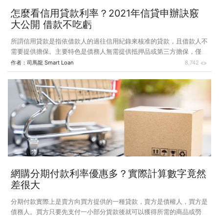
怎麼看信用貸款利率？2021年信貸申辦訣竅
大公開 借款不吃虧
所謂信用貸款是指依借款人的過往信用紀錄來核准的貸款，且借款人不
需要提供擔保。主要特色是債務人無需提供抵押品或第三方擔保，僅憑
自己的信用就能取得貸款，並以「借款人信用程度」作為還款保證。信
作者：
司馬龍 Smart Loan
8,742
用貸款是銀行長期以來的主要放款方式，因為無抵押風險較大，一般銀
行要對借款人的還款來源、職業屬性、名下債信狀況等情況進行詳細的
考察確定風險後， 再予以放款。「一般信貸」是銀行無擔保放款的大
宗， 產品也非常多元。 銀行也會視自身頭寸多寡的狀況，偶有提供非
常優惠低利的信貸利率專案（如下圖促銷廣告... 1.XX ％ ... ） 不過要注
意的是， 多數的信用貸款利率皆是前低後高，低利優惠可能只
網購分期付款利率優惠多？實際計算數字竟然
差很大
分期付款實際上是賣方向買方提供的一種貸款，賣方是債權人，買方是
債務人。買方只要先支付一小部分貨款後就可以獲得所需的商品或勞