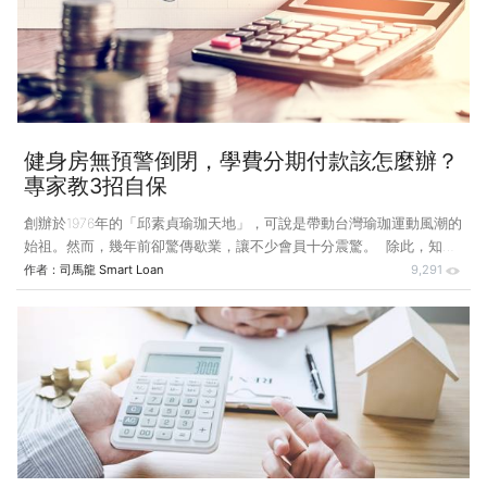
上， 可能會因此負擔不起高額的貸款利息。然而購屋還是有一定的需
求， 不論自住或各種形態的投資， 房價高能殺價空間有限， 但貸款利
率雖低還是有向銀行爭取更好條件的訣竅。雖然我們的網站有提供多數
銀行
健身房無預警倒閉，學費分期付款該怎麼辦？
專家教3招自保
創辦於1976年的「邱素貞瑜珈天地」，可說是帶動台灣瑜珈運動風潮的
始祖。然而，幾年前卻驚傳歇業，讓不少會員十分震驚。 除此，知名
「學承電腦」惡性倒閉、甚至之前「亞力山大」、「華爾街美語」等...
作者：
司馬龍 Smart Loan
9,291
無預警歇業，再為預付型消費的問題投下一枚震撼彈。許多莘莘學子再
進補習班之前， 因爲經濟問題無法一次付清巨額的學費， 通常補習班
就會提供「分期專案」， 但「分期專案」卻常常成為這些學生們揮之
不去的惡夢...提醒大家， 關於「分期付款」繳學費、會員費; 通常就是
「信用貸款」! 不想繳或退費手續未妥善辦理 ; 往往就會傷害到自身信
用紀錄。 什麼是分期付款?我