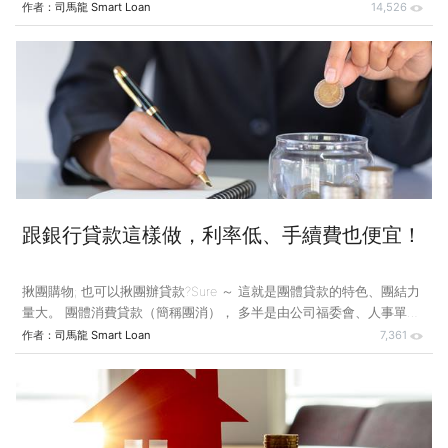
務，但是因為以後的分期付款中包括有利息，所以用分期付款方式購買
作者：
司馬龍 Smart Loan
14,526
同一商品或勞務，所支付的金額要比一次性支付的貨款多一些。 如果
是 「0%利率」的分期付款， 則是賣方將商品的折扣折算利息收入的行
銷手法。以消費金融來看，台灣的分期付款方式通常由銀行和分期付款
供應商配合 ; 賣方付出利息成本將債務風險移轉給銀行， 配合方式有
信用貸款、信用卡分期等等。 分期付款的好處： 賣方利用分期付款完
成商品促銷活動; 買方可以利用分期付款，輕鬆買到貨品; 銀行(或金融
機構)
跟銀行貸款這樣做，利率低、手續費也便宜！
揪團購物; 也可以揪團辦貸款?Sure ～ 這就是團體貸款的特色、團結力
量大。 團體消費貸款（簡稱團消）， 多半是由公司福委會、人事單
位、工會、或特定團體等與銀行洽談配合的信用貸款， 這樣的貸款利
作者：
司馬龍 Smart Loan
7,361
率視公司與團體規模而定， 一般是低於自行申辦的信用貸款利率， 而
且在手續費部分也會非常優惠。以下我們就來談談團體消費貸款，或許
可以針對您的身份跟銀行爭取到不錯的貸款條件~ 我們非常建議若您所
處的公司規模夠大，需要貸款時可以先行詢問人事單位是否有配合的貸
款專案喔~ <公司團消>由公司福委會、人事單位、工會等與銀行洽