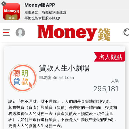
Money錢 APP
股市新知、省錢秘訣隨身讀
再忙也能掌握股市脈動!
名人觀點
貸款人生小劇場
司馬龍 Smart Loan
人氣
295,181
說到『你不理財、財不理你』，人們總是直覺地想到投資。
其實投資（資產）與融資（負債）是理財的一體兩面，
投資前
務必檢視個人的財務三表（資產負債表＋損益表＋
現金流量
表），如何與銀行進行融資，
不僅是人生階段中必經的戲碼，
更將大大的影響人生財務三表。