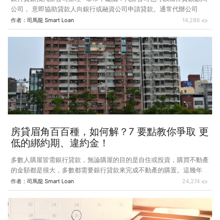
公司， 意即協助貸款人向銀行或融資公司申請貸款。通常代辦公司號
稱了解各家銀行授信角度，會視申貸人自身狀況給予個別銀行的貸款產
作者：
司馬龍 Smart Loan
14,286
品建議並協助送件！不過尋找代辦通常跟個人去銀行申請結果並無二
致，核貸最終授信結果仍以銀行給予條件為準，請想想，一個人的信用
紀錄都在聯徵中心，並無法自外部變更 ; 代辦業者可以上下其手欺瞞銀
行的方式也只有經過包裝後的書面資料提供... 然而在資訊發達的年代想
呼弄銀行其實也越來越困難。 所以委託號稱銀行專家的代辦公司事
實上常常是貸款不成，還會極大的機率產生
房貸眉角百百種，如何解？7 要點教你爭取 更
低的綁約期、違約金！
多數人購屋皆需銀行貸款，無論購屋的目的是自住或投資，購買不動產
的金額都是很大，多數都需要銀行貸款來完成不動產的購置。這幾年因
為低利環境的因素，貸款利息雖然越來越低，但相對的房價也越來越
作者：
司馬龍 Smart Loan
24,274
高，因此10年前同樣的金額可能已買不到一樣的房子，但貸款的利息成
本卻較10年前便宜非常多... 這樣的情況確實也讓需要購屋自住民眾有些
觀望不前， 一是不確定房價是否高點， 另一考量是一旦利率反轉向