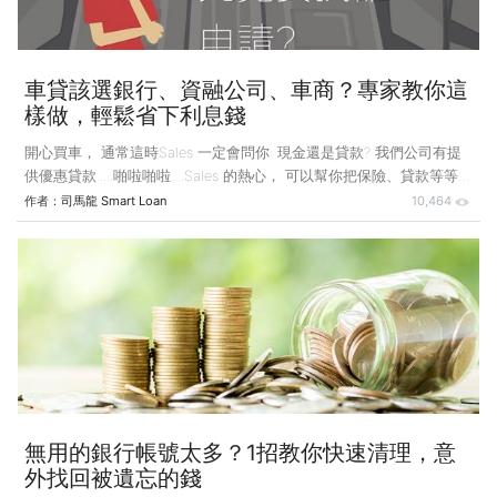
車貸該選銀行、資融公司、車商？專家教你這
樣做，輕鬆省下利息錢
開心買車， 通常這時Sales 一定會問你: 現金還是貸款? 我們公司有提
供優惠貸款.....啪啦啪啦....Sales 的熱心， 可以幫你把保險、貸款等等繁
雜的事全部搞定！但除了車商一條龍的服務， 還有其他車貸申請的管
作者：
司馬龍 Smart Loan
10,464
道嗎？ 或許其他管道還可以為你省下不少利息錢？其實在台灣， 申請
車貸有許多管道或方式， 包含銀行、資融公司、車商等，各有各的優
缺...讓我們來分析一下，以下為車貸申請管道的比較: 車貸管道銀行車
商不同的類型， 申請流程大致相同 至於哪個管道是最適合你?其實不一
定， 我們依以下判斷：一看資產狀況、二看職業收入、三要看欲貸款
的汽車標的為何。 <資
無用的銀行帳號太多？1招教你快速清理，意
外找回被遺忘的錢