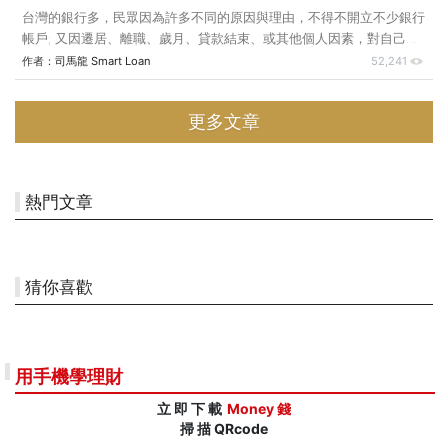
台灣的銀行多，民眾因為許多不同的原因與理由，不得不開立不少銀行
帳戶; 又因遷居、離職、歲月、貸款結束、或其他個人因素，對自己在
銀行開立的帳戶狀況不復記憶... 管理又不方便，造成民眾許多困擾... 民
作者：
司馬龍 Smart Loan
52,241
眾想清理久未往來的存款帳戶，似乎因此非常麻煩。銀行公會已經免費
提供協助本人查詢的服務囉!現在只要至銀行公會網站下載申請書，填
更多文章
妥後檢附相關身分證明文件，以親送、郵寄或電子郵件傳送至銀行公
會，公會將轉請會員銀行協助查詢；如果您在該銀行有存款帳戶，該銀
行將會通知您。後續您若想結清帳戶，可直接洽該銀行辦理。另外提醒
您：目前這項服務僅對一般的自然人提供，公司戶等法人團體並不在服
熱門文章
務範圍。申
猜你喜歡
用手機學理財
立 即 下 載
Money 錢
掃 描 QRcode