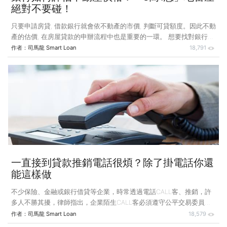
絕對不要碰！
只要申請房貸, 借款銀行就會依不動產的市價, 判斷可貸額度。因此不動
產的估價, 在房屋貸款的申辦流程中也是重要的一環。 想要找對銀行多
貸一些，得注意「3高1惡」的地雷屋，別讓自己被貸款隱形殺手害到，
作者：
司馬龍 Smart Loan
18,791
房貸額度大幅減少。什麼樣的房子, 有可能會被銀行低估呢？第1高：空
屋率高 - 通常為郊區、新市鎮如果你買的新房子建設都好了，卻沒什麼
鄰居入住，這個時候得當心，如果不是採用建商協辦的銀行，恐怕銀行
的額度不會太高，因為這樣的社區除了是剛蓋好，就是少數的住戶，得
負擔全社區的管理費用，對銀行來說危險性提高，當然借錢喊不！第2
高：公設比高如果你的房子廣告號稱萬坪公園、戶戶有溫泉甚至游泳池
一直接到貸款推銷電話很煩？除了掛電話你還
能這樣做
不少保險、金融或銀行借貸等企業，時常透過電話CALL客、推銷，許
多人不勝其擾，律師指出，企業陌生CALL客必須遵守公平交易委員會
對電話行銷案件處理原則的規定，例如只要消費者喊停，或表明不願接
作者：
司馬龍 Smart Loan
18,579
受電話行銷，對方就不能再繼續推銷；而如果消費者透過電話行銷購買