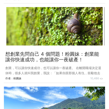
賽的獎品，而且得獎通知還能追到人在西班牙的我。 去西班牙之前有
個主辦單位邀請我參加步道命名活動，但是因為時間有點緊迫，出國前
要準備的事情又很多，所以婉拒了邀約，不過我還是在臨出國前上傳了
一些照片投稿，參加步道攝影比賽，出國前我還在關注何時會公佈得獎
名單，找不到公佈得獎名單的確切日期，於是放下出國了。 結果主辦
單位用電話聯絡得獎者，一直聯絡不上，後來才發現我就是某人（投稿
名與 FB 名字
想創業先問自己 4 個問題！粉圓妹：創業能
讓你快速成功，也能讓你一夜破產！
創業，可以讓你快速成功，也可以讓你一夜破產。 在離開職場決定退
休時，很多人就叫我創業，我說：「如果你跟那個人有仇，鼓勵他去創
業就對了。」，對於常被老闆苛刻、被同事欺負已久的上班族，「自己
作者：
粉圓妹
10,486
當老闆」簡直是夢想中的工作，所以曾有一句笑話說：「忠孝東路招牌
砸下來，砸中 10 個人，有 9 個人是老闆。」 很多人夢想開一間咖啡
廳，這也是我的夢想之一，但想過開一間小咖啡廳，需要多少資本？
裝潢及生財器具 50～100 萬 房租 2～3 萬 水、電、瓦斯… 1～2 萬 人
事成本 2～3 萬 材料耗損 0.5～1 萬 進貨囤貨