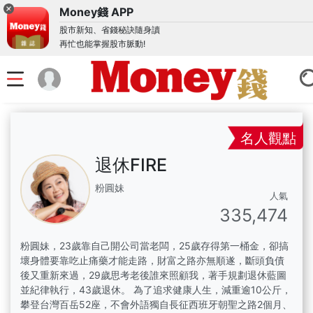
Money錢 APP
股市新知、省錢秘訣隨身讀
再忙也能掌握股市脈動!
名人觀點
退休FIRE
粉圓妹
人氣
335,474
粉圓妹，23歲靠自己開公司當老闆，25歲存得第一桶金，卻搞
壞身體要靠吃止痛藥才能走路，財富之路亦無順遂，斷頭負債
後又重新來過，29歲思考老後誰來照顧我，著手規劃退休藍圖
並紀律執行，43歲退休。 為了追求健康人生，減重逾10公斤，
攀登台灣百岳52座，不會外語獨自長征西班牙朝聖之路2個月、