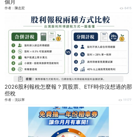
個月
作者：
陳志宏
6415
2026股利報稅怎麼報？買股票、ETF時你沒想過的那
些稅
作者：
沈以寧
11177