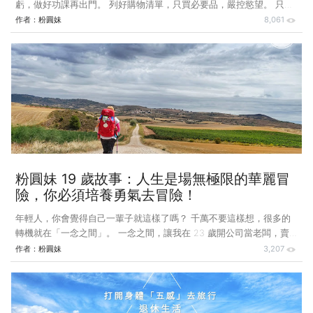
虧，做好功課再出門。 列好購物清單，只買必要品，嚴控慾望。 只帶
適當金額的錢，管好自己的荷包。 騎機車去大賣場，載不動太多物
作者：
粉圓妹
8,061
品，避免瘋狂購物。 賣場常常辦特價，不要為了便宜幾十元，就多買
幾份來囤貨。 少買零食，吃多只會胖，不吃不會死。 不一定大罐比較
划算，應視物品使用頻率，避免放到過期丟掉。 不要假日沒事就去賣
場/百貨公司閒逛，多逛多買；登山散步不花錢，強身健體感情好。 信
用卡結帳日後一天再去刷卡，可以延後約 45 天才付款，早付 1 天就少
賺 1 天利息錢。 善用信用卡分期 0 利率，可延
粉圓妹 19 歲故事：人生是場無極限的華麗冒
險，你必須培養勇氣去冒險！
年輕人，你會覺得自己一輩子就這樣了嗎？ 千萬不要這樣想，很多的
轉機就在「一念之間」。 一念之間，讓我在 23 歲開公司當老闆，賣
掉公司後賺到人生第一桶金。 一念之間，讓我從小職員、小資女，在
作者：
粉圓妹
3,207
43 歲跳脫職場宣佈退休。 一念之間，讓我從靠止痛藥走路，到登上
52 座百岳，遠征朝聖之旅 1,100 公里。 一念之間，讓我決定跳脫舊生
活來場華麗冒險，到國內外 Long Stay，開創不一樣的退休人生（未來
進行式）。 我還沒正式寫過 19 歲的故事，好像很遙遠，又歷歷在目。