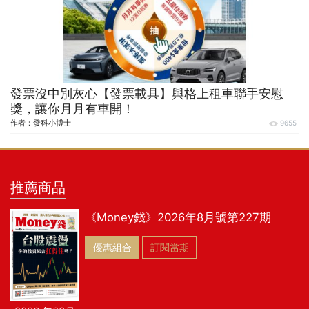
發票沒中別灰心【發票載具】與格上租車聯手安慰
獎，讓你月月有車開！
作者：
發科小博士
9655
推薦商品
《Money錢》2026年8月號第227期
優惠組合
訂閱當期