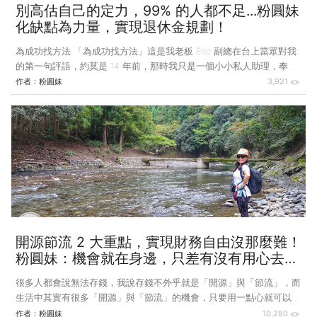
別高估自己的定力，99% 的人都不足...粉圓妹
化缺點為力量，實現退休金規劃！
為成功找方法 「為成功找方法」這是我老板 Eric 副總在台上當眾對我
的第一句評語，約莫是 14 年前，那時我只是一個小小私人助理，奉命
辦一個聚餐，懵懂不知自己到底做了什麼，而得到這樣的稱讚。現在回
作者：
粉圓妹
3,921
想起來，我不知該說他慧眼獨具，14 年前就看到我的特質，亦或是這
句讚美深植我心，每每為自己訂下目標時，我都會告訴自己是個會為成
功找方法、具有成功特質的人，所以在遇到困難時都能找到方法迎刃而
解。 目標可以遠大、也可以微小，但如果沒有毅力及方法，愈是微小
的目標，愈是難以達成。你的目標可以訂一個月寫二篇讀書心得、也可
以訂一週運動三次，或者每天記帳，這些都是再微小不過的目標，但卻
考驗
開源節流 2 大重點，實現財務自由沒那麼難！
粉圓妹：機會就在身邊，只差有沒有用心去
做！
很多人都會說無法存錢，我說存錢不外乎就是「開源」與「節流」，而
生活中其實有很多「開源」與「節流」的機會，只要用一點心就可以發
現。 舉個最近的例子，圖中這個背包離奇的故事，它是我投稿攝影比
作者：
粉圓妹
10,280