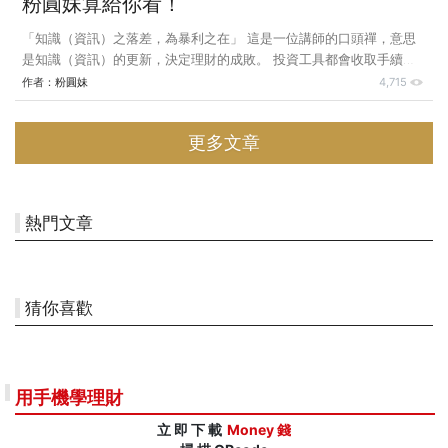
粉圓妹算給你看！
「知識（資訊）之落差，為暴利之在」 這是一位講師的口頭禪，意思
是知識（資訊）的更新，決定理財的成敗。 投資工具都會收取手續
費，也就是投資成本，成本的多寡，當然影響盈虧，如果投資只是會傻
作者：
粉圓妹
4,715
傻的扣款，什麼都不知道，其實就輸在起跑點了。 很多人會問我「要
在哪裡買基金」，我會看對方的個性，如果對方是連一個銀行帳戶內，
更多文章
有多少錢都搞不清楚的人，我就會告訴對方「在你最常來往的銀行申
購」，如果對方像我這麼精明，每天記帳，把每個帳戶有幾毛錢都搞得
一清二楚的人，我就會解釋各方利弊，費用差異分析如下： 一般投資
海外共同基金，會收取二個費用，假設退休人士投資 100 萬元於債券型
熱門文章
基金，投資
猜你喜歡
用手機學理財
立 即 下 載
Money 錢