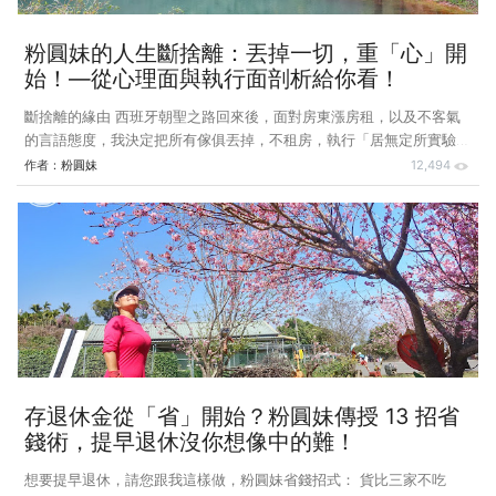
粉圓妹的人生斷捨離：丟掉一切，重「心」開
始！—從心理面與執行面剖析給你看！
斷捨離的緣由 西班牙朝聖之路回來後，面對房東漲房租，以及不客氣
的言語態度，我決定把所有傢俱丟掉，不租房，執行「居無定所實驗計
劃」，既然在朝聖之路可以用一個背包的家當，在異國健行旅
作者：
粉圓妹
12,494
遊 56 天，想當然要在便利的台灣環島旅行，應該是更容易的，也藉此
機會完成我 2015 年的【慢遊騎兵～轉動 368 環島系列】計劃。住在台
灣這麼久，好多鄉鎮的名字都沒聽過，更別說是去過了，我希望藉由單
車騎旅方式，深入探訪台灣 368 鄉鎮市區，除此之外，二度踏上西班
牙朝聖之路或其它國外健行旅遊。 ===《延伸閱讀》
存退休金從「省」開始？粉圓妹傳授 13 招省
錢術，提早退休沒你想像中的難！
想要提早退休，請您跟我這樣做，粉圓妹省錢招式： 貨比三家不吃