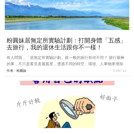
那時我在一家電腦打字公司上班，當時老闆鼓勵員工入股，這樣可以讓
員工工作更有向心力，19 歲的
粉圓妹居無定所實驗計劃：打開身體「五感」
去旅行，我的退休生活跟你不一樣！
有人問我，「居無定所實驗計劃」跟一般的旅行有何不同？ 旅行最棒
的事，不只是看見美麗風景，透過不同的時空、環境、人事物來增加閱
歷，豐富我們的視角與思維。 #跳脫儀式，滾動式的旅行讓生活活絡
作者：
粉圓妹
5,047
但人都是貪心的，總想在最短天數的時間內去最多的景點，因此常常陷
入趕行程之中，在「趕」的過程中，我們就無法好好的欣賞、慢慢的品
味、細細的思考。 記得小時候看過一本倪匡的小說，內容是說一般人
的生活，很容變成一種固定模式，幾點起床、幾點上班、下班回家…日
復一日，看似很規律正常，但當視野角度拉到了外太空，原來我們人類
是外星人養的竉物，他們每天看著我們規律的生活