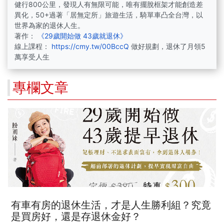
健行800公里，發現人有無限可能，唯有擺脫框架才能創造差
異化，50+過著「居無定所」旅遊生活，騎單車凸全台灣，以
世界為家的退休人生。
著作：
《29歲開始做 43歲就退休》
線上課程：
https://cmy.tw/00BccQ
做好規劃，退休了月領5
萬享受人生
專欄文章
有車有房的退休生活，才是人生勝利組？究竟
是買房好，還是存退休金好？