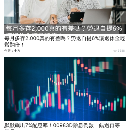
每月多存2,000真的有差嗎？勞退自提6%讓退休金輕
鬆翻倍！
作者：
十方
5588
默默飆出7%配息率！00983D除息倒數 錯過再等一