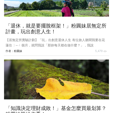
「退休，就是要擺脫框架！」粉圓妹居無定所
計畫，玩出創意人生！
【居無定所實驗計劃】「玩」出創意退休人生 有位旅人聽聞我要在花
蓮住 3～4 個月，就問我說「那妳每天都在做什麼？」，我說
「玩！」，她繼續問，「看妳的裝備是騎單車嗎？每天是騎固定路線
作者：
粉圓妹
5,479
嗎？」，我說「當然不是，我每天都去不同的景點及路線，花蓮絕對沒
有如此的乏味！」 這段對話讓我想到以前有位主管自以為幽默的說
「花蓮，好山、好水、好無聊！」，我想只有不會「玩」、不懂得
「玩」的人，才會說好無聊！ 那位主管總是以「理財專家」、「退休
專家」自居，從來不正眼看我這位小職員一眼，但我心裡卻是暗笑他對
「退休生活」一點也不瞭解。 ＊試著安排「退休的一天」！ 曾經在
演講時，
「知識決定理財成敗！」基金怎麼買最划算？