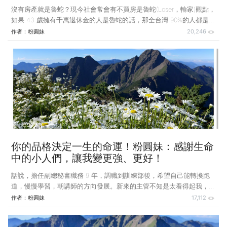
沒有房產就是魯蛇？現今社會常會有不買房是魯蛇(Loser，輸家)觀點，
如果 43 歲擁有千萬退休金的人是魯蛇的話，那全台灣 90%的人都是魯
蛇了。特斯拉執行長馬斯克，現在也不擁有任何房產，若說沒有房產就
作者：
粉圓妹
20,246
是魯蛇，難道馬斯克也是魯蛇嗎? 馬斯克說：「我已擁有火星了，還要
房產做什麼?」 想買房又想存退休金，該如何選擇？資產有很多種
形式，不動產、有價證券、藝術品、 黃金⋯⋯，都是資產，不是有房
子才叫做「資產」，且不動產變現性差，亦無法分批變現，若需款孔急
時，又碰到景氣差市場行情不佳，遠水難救近火。最理想的狀況當然是
能買房又能存到退休
你的品格決定一生的命運！粉圓妹：感謝生命
中的小人們，讓我變更強、更好！
話說，擔任副總秘書職務 9 年，調職到訓練部後，希望自己能轉換跑
道，慢慢學習，朝講師的方向發展。新來的主管不知是太看得起我，還
是想要惡整我，十天前通知我要一次準備十堂課程，一天要準備一堂我
作者：
粉圓妹
17,112
沒聽過的課程資料，這樣的難度非常高。 主管請資深講師 C 君通知
我，應該是有叮嚀 C 君要協助我，但我知道 C 君向來都很自私小氣，