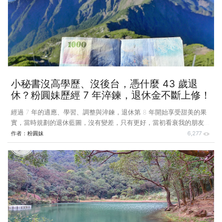
並不樂意提攜後進，所以我客套的說「我有問題，再向您請教」。 授
課不是照本宣科就好，必須思考如何表達，同學們才不會睡著，並且要
融會貫通才不會被考倒。我自己研讀課程內容，不懂之處再找資料，並
請教願意幫助我的同事。在授課的前一天，我特別禮貌的跟 C 君請
益：「我
小秘書沒高學歷、沒後台，憑什麼 43 歲退
休？粉圓妹歷經 7 年淬鍊，退休金不斷上修！
經過 7 年的適應、學習、調整與淬鍊，退休第 8 年開始享受甜美的果
實，當時規劃的退休藍圖，沒有變差，只有更好，當初看衰我的朋友，
真的要說「對不起你們，讓你們失望了！」 現在，我不用上班，節省
作者：
粉圓妹
6,277
交通時間、置裝費、交際費…，每個月我只需工作 50～60 小時，即可
領二份薪水，總合是退職前薪資的 7 成（哪需要靠即將被砍的勞保年
金咧！？）。 第一份薪水「利息」，利用以前工作的閒暇，培養的理
財知識與技能，成為我為自己加薪的專長，這項專長不用花費勞力、也
不用花太多心思，就可以支付我食衣住行的花費。 第二份薪水「稿
費」，利用退休後的興趣，培養出登山與寫作二項能力，高