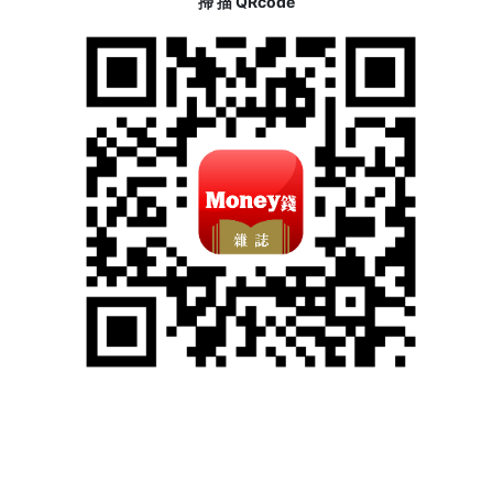
掃 描 QRcode