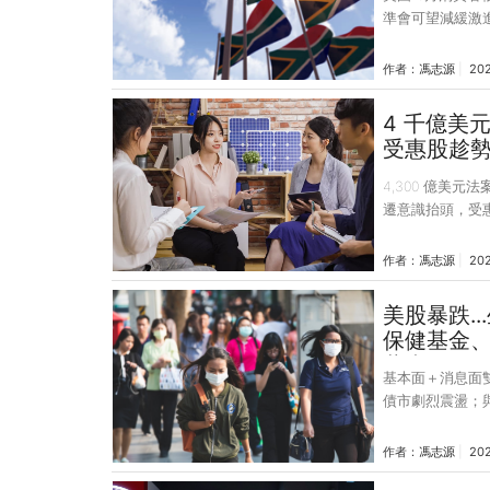
準會可望減緩激進
今年11月10日為
5.4%，表現
作者：
馮志源
202
有成，長天期公
非債券基金可望
4 千億美
提升 南非是原
受惠股趁勢
礦產，受惠於烏
4,300 億美元
遷意識抬頭，受
源成未來長期趨
人。 今（2022
作者：
馮志源
202
重大醫療保健和
候變遷投資，未來
美股暴跌.
氣候變遷，目標是在
保健基金、 
藥廠湧現
基本面＋消息面
債市劇烈震盪；
引避險買盤入駐
Refinitiv 
作者：
馮志源
20
飆升 17.3%，不