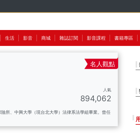
生活
影音
商城
雜誌訂閱
影音課程
書籍專區
名人觀點
人氣
894,062
保險所、中興大學（現台北大學）法律系法學組畢業。曾任
。