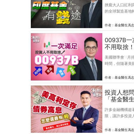
挾龐大人口紅利
的全球製造基地
可選擇同時具有
型基金。印度自
作者：
基金醫生馮
全國總人口數已
越過去的殖民宗
00937B
將印度打造為已
不用取捨
長已大幅超越中國
美國聯準會11
時間，但隨著美
統計，當聯準會
級債券殖利率平均
作者：
基金醫生馮
資吸引力，投資
是，近期群益投信
投資人想問
一次網羅收益與
「基金醫
下台灣債券ETF
許多金融機構趁
限，讓許多投資
進投資等級債，
瑯滿目，債市近
作者：
基金醫生馮