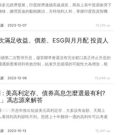
與多元經濟發展，印度經濟連續高速成長，再加上美中貿易衝突下
轉移，總理莫迪的勵精圖治，天時地利人和，掌握印度投資契機，
「由上而下」與「由下而上」投資策略的印度股票或印度中小股票
獨立以來，經濟與人口結構經歷了天翻地覆的巨大變化。印度目前
志源
2023-12-07
15,135
達14億人，正式超越中國，成為全球口最多的國家，印度也同步超
主國-英國成為全球第五大經濟體，總理莫迪更發下豪語，25年內
一次滿足收益、價差、ESG與月月配 投資人
開發國家，印度擁有龐大人口紅利與多元經濟發展，這幾年經濟成
！
，成為全球經濟成長最快速的經濟體，從1980至2019年
月持續第二次暫停升息，儘管聯準會還沒有完全鬆口真正停止升息的
國通膨逐漸得到有效控制，結束升息循環的可能性大為增加，根據
升息循環接近尾聲，債市殖利率通常也來到波段高點，目前投資等
已超過6.2%，是2008年全球金融海嘯以來的15年高點，深具投
志源
2023-12-06
15,949
等級長債有高殖利率保護，未來資本利得又相對可期。值得關注的
推出的00937B群益ESG投等債20+正能滿足現階段投資人希望能
 : 美高利定存、債券高息怎麼選最有利?
價差的投資需求，因此在短短三天的募集期內，募逾150億元，創
生」馮志源來解答
市場有史以來最佳募集紀錄。 0093
著2023升息年推出短波美元高利定存，大多設有金額、天期上
人看得到高利卻吃不到。想搭上十年難得一遇的高利年可以考慮買
且債券價格逼近歷史低點雙好布局機會，然而債券投資商品種類琳
期波動仍大，投資人應優先選擇新一代進化版的機動到期債券基
志源
2023-10-13
15,441