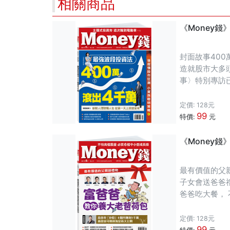
相關商品
《Money錢
封面故事400
造就股市大多
事〉特別專訪
者分享兩人高
定價: 128元
99
特價:
元
《Money錢
最有價值的父親節禮物
子女會送爸爸
爸爸吃大餐，
自由的熱情，
定價: 128元
99