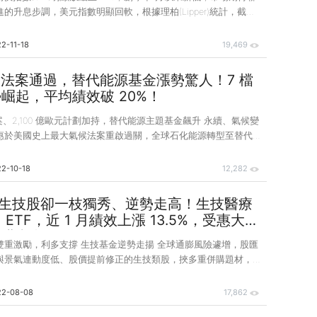
的升息步調，美元指數明顯回軟，根據理柏(Lipper)統計，截至
止，南非幣-蘭特(Rand)兌美元今年以來貶值8.5%，兌台幣則升值
明顯優於多數非美貨幣。隨著南非信評轉趨穩定正向，央行控制通膨
2-11-18
19,469
債流動性佳，南非十年期公債殖利率超過10%，坐擁穩定息收的南
成為固定收益投資的一匹黑馬。 南非經濟大轉骨，債信評等可望
元法案通過，替代能源基金漲勢驚人！7 檔
物料出口大國，也是非洲第二大經濟體，出口高度集中於貴金屬與
崛起，平均績效破 20%！
俄戰
法案、2,100 億歐元計劃加持，替代能源主題基金飆升 永續、氣候變
惠於美國史上最大氣候法案重啟過關，全球石化能源轉型至替代能
勢，加上潔淨能源公司財報看俏，替代能源主題基金近一月漲勢懾
） 年 8 月 16 日美國總統拜登正式簽署總金額超過 4,300 億美元的
2-10-18
12,282
氣候計劃——《降低通膨法案》，其中包裹美國有史以來最大的氣
將有近 3,700 億美元用於降低碳排放和推廣綠色技術，以因應
..生技股卻一枝獨秀、逆勢走高！生技醫療
 2030 年前協助美國碳總排放量較 2005 年水準減少
ETF，近 1 月績效上漲 13.5%，受惠大型
併購利多！
雙重激勵，利多支撐 生技基金逆勢走揚 全球通膨風險遽增，股匯
與景氣連動度低、股價提前修正的生技類股，挾多重併購題材，吸
，近期表現反而一枝獨秀，生技股票型基金逆勢走高。根據
統計，截至今（2022）年 7 月 16 日為止，NBI 生技指數近 1 月表現大幅
22-08-08
17,862
僅優於那斯達克（Nasdaq）指數漲幅 7.6%、標普 500（S&P 500）