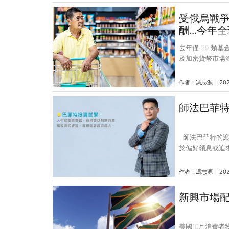
金，藉由持有債
理，降低債券違
受俄烏戰爭
獲利了結 ，具
酬...今
去年僅 39 類
及加密貨幣市場
年，在激進緊縮
正常化，是攸關全
作者：
馮志源
20
而衰，俄烏戰爭
球投資市場動盪
多呈頹勢，僅少
Refinitiv 統
師法巴菲特的滾
於偏好領息或追
精神的理財商品
公布2022年第
作者：
馮志源
202
起來很可怕，但
無意義，這是因
新興市場配
果。 事實上，巴
下高達20.1%
美國10月消費者