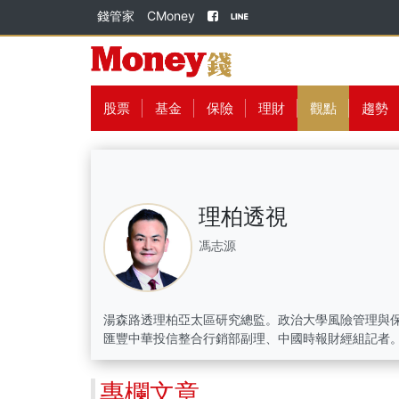
錢管家
CMoney
股票
基金
保險
理財
觀點
趨勢
理柏透視
馮志源
湯森路透理柏亞太區研究總監。政治大學風險管理與
匯豐中華投信整合行銷部副理、中國時報財經組記者
專欄文章