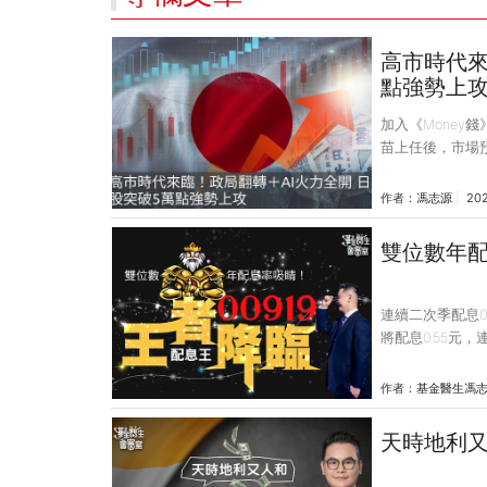
高市時代來
點強勢上
加入《Money
苗上任後，市場
球主要股市中表
極度不滿，日本
作者：
馮志源
20
（2024）年1
在參眾兩院同時
雙位數年配
中意外出線，但
幸後來維新會靠
連續二次季配息0.
將配息0.55元
成立滿周年，今
人數均大幅成長
作者：
基金醫生馮
類主題ETF百家
定配息，高填息
天時地利
睞的關鍵因素。0
年，短短一年之