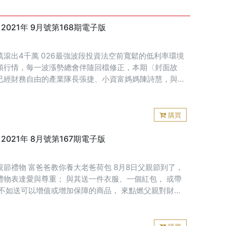
》2021年 9月號第168期電子版
萬滾出4千萬 026最強波段投資法空前寬鬆的低利率環境
頭行情，每一波漲勢總會伴隨回檔修正，本期〈封面故
已經財務自由的產業隊長張捷、小資富媽媽陳詩慧，與讀
勝率的波段投資心法。
購買
》2021年 8月號第167期電子版
 富爸爸教你養大老爸荷包 8月8日父親節到了，
禮物表達愛與尊重； 與其送一件衣服、一個紅包， 或帶
 不如送可以增值或增加保障的商品， 來點燃父親對財務
 養大爸爸的荷包或強化經濟保障。