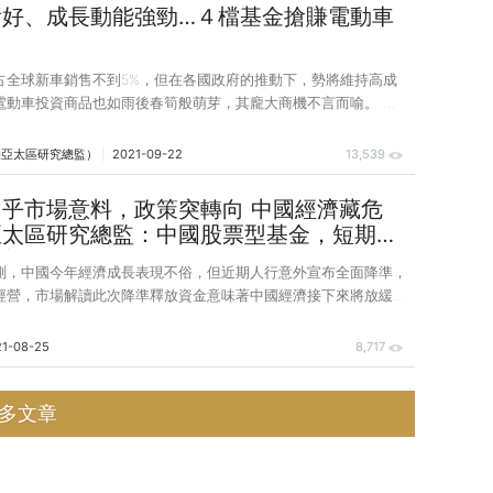
%，更大舉超越費城半導體指數漲幅 4.9%，在美股一片愁雲慘霧中明
看好、成長動能強勁…４檔基金搶賺電動車
技股近期逆勢走高，主要來自於基本面與消息面的雙重激勵。基
占全球新車銷售不到5%，但在各國政府的推動下，勢將維持高成
電動車投資商品也如雨後春筍般萌芽，其龐大商機不言而喻。 受
，去（2020）年汽車業遭到重創，全球銷售量一度出現2成衰退，
經濟與減碳政策加持下，電動車產業反而一枝獨秀，逆勢成長，工
柏亞太區研究總監）
2021-09-22
13,539
sulting樂觀預估，全球新能源車（含純電車、燃料電池車與插電式混
5年～2040年可望超越燃油車，全球產值上看2.1兆美元，市場研究
乎市場意料，政策突轉向 中國經濟藏危
更認為，電動車銷售量將於2030年成為主流。 2012年，自電動車始
亞太區研究總監：中國股票型基金，短期將
a）首度推出
盪起伏
測，中國今年經濟成長表現不俗，但近期人行意外宣布全面降準，
經營，市場解讀此次降準釋放資金意味著中國經濟接下來將放緩。
021）年7月15日意外宣布全面調降銀行存款準備金率2碼，中國
而短暫走揚，然而市場解讀中國未來經濟將陸續浮現壓力，中國股
21-08-25
8,717
處於載浮載沉的狀態。 「降準」顧名思義就是降低銀行的法定存
就是指一般商業銀行依法放在央行的資金比例被調降，此為各國央
多文章
市場流動性和創造貨幣功能的貨幣政策工具之一，又可分為「定向
降準」，前者是針對特定需要支持的產業進行資金挹注，