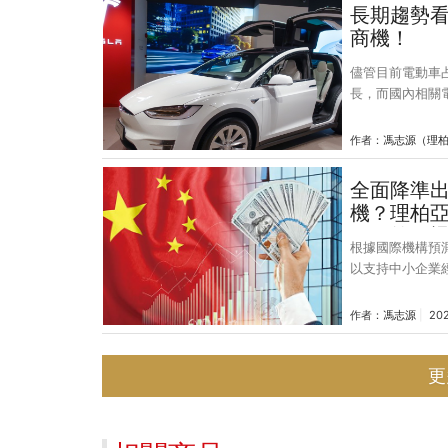
指數漲幅 5.4
長期趨勢
顯一枝獨秀。生
商機！
儘管目前電動車
長，而國內相關
到新冠疫情影響
然而在各國刺激
作者：
馮志源（理
研院IEK Con
合動力車）203
全面降準出
機構Canalys
機？理柏
祖特斯拉（Tesl
隨政策震
根據國際機構預
以支持中小企業
中國人行於今（2
股市一度受激勵
作者：
馮志源
20
票型基金目前仍
款準備金率，也
更
行用來增加金融
降準」和「全面