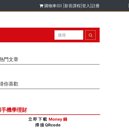
購物車(0)
|
影音課程
|
登入
|
註冊
熱門文章
猜你喜歡
用手機學理財
立 即 下 載
Money 錢
掃 描 QRcode