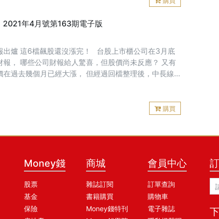
購買
錢》2021年4月號第163期電子版
報出爐 這6檔飆股還沒漲完！ 台股上市櫃公司在3月底
財報， 哪些公司財報給人驚喜，但股價尚未反應？ 又有
價在過去幾個月已經大漲， 但經過回檔整理後，中長線
可期？ 快來挖掘該盡快「抱緊處理」的未來飆股。
購買
Money錢
商城
會員中心
股票
雜誌訂閱
訂單查詢
基金
書籍購買
購物車
保險
Money錢特刊
電子雜誌
下