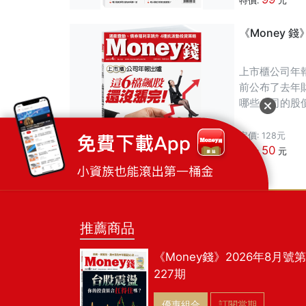
特價:
元
《Money 
上市櫃公司年
前公布了去年
哪些公司的股
仍有波段新高
定價: 128元
50
特價:
元
推薦商品
《Money錢》2026年8月號第
227期
優惠組合
訂閱當期