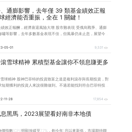
券到期，降低利率風險，並且透過分散配置與專業經理團隊的管
約風險，同時還可依不同的停利條件，搭配提前結算機制， 主動
、通膨影響，去年僅 39 類基金績效正報
備投資效率。 一般來說，投資債市不外乎透過直接投資債券(直投
年全球經濟能否重振，全在 1 關鍵！
債)、債券基金/ETF或目標到期債券基金等。 直接投資債券(直投債)，
基金績效正報酬，經濟衰退風險大增 股市難表現 受俄烏戰爭、通膨
海嘯等影響，去年多數基金表現不佳，但風暴仍未止息，展望今
貨幣政策下，全球經濟衰退風險將會大增。 糧食和能源供應能否
球經濟能否振衰起蔽的重要關鍵。 全球金融市場 2022 年盛極
23-05-01
9,531
對世界政經造成巨大衝擊，美國聯準會（Fed）暴力升息政策讓全
不安，加密貨幣亦掀起巨大海嘯，基金市場各類股債及混合型資產
師法巴菲特滾雪球精神 累積型基金讓你不領息賺更多
數能源及大宗原物料基金逆勢走揚。 根據金融資訊專業服務機構
計，美股 3 大指數連飆 3 年
雪球精神 股神巴菲特的投資致富之道是複利滾存與長期投資，對
求短期獲利的投資人來說很難做到。不過若能找到符合巴菲特投資
，或許就會簡單許多。 美國股神巴菲特旗下的波克夏控股公司，
3季虧損26.9億美元，換算下來單季已經超過850億台幣，表現上看
2-11-28
17,854
巴菲特再次提醒投資人，任何一季的投資利得或損失，通常都是毫
為巴菲特著重的並不是短期報酬率，而是長期投資所帶來的複利效
息黑馬，2023展望看好南非本地債
菲特之所以被尊稱為「股神」，就在於他在1965年～2021年間創
的年複合報酬率，如果
物價指數(CPI)明顯放緩至7.7%，創今年1月以來新低，市場期待聯