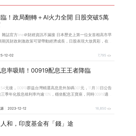
臨！政局翻轉＋AI火力全開 日股突破5萬
攻
錢》雜誌官方line＠財經資訊不漏接 日本歷史上第一位女首相高市早
預期其財政刺激政策可望帶動經濟成長，日股表現大放異彩，在全
現名列前茅，日股基金跟著水漲船高。 由於對黑金政治及高通膨
前任首相石破茂在位不到1年即告下台，執政的自民黨接連在去
25-12-02
7,795
0月的眾議院和今（2025）年7月的參議院選舉中相繼失利，並首次
失去過半數席位，成為少數執政黨。高市早苗雖在自民黨總裁選舉
息率吸睛！00919配息王王者降臨
過去合作長達26年的公明黨退出執政聯盟，使組閣一度受挫，所
攏，雙方重組執政政策聯盟，
54元後，00919群益台灣精選高息意外加碼0.01元，11月30日公告
，連三季年化股息殖利率均逾10%，穩坐配息王寶座，同時00919適巧
年以來累計總報酬近4成表現搶眼，投資人價息雙賺，規模及受益
，適合投資人進行中長期現金流規劃。 國內ETF市場蓬勃發展，各
志源
2023-12-12
16,850
爭鳴，高股息ETF襲捲全台，然而綜觀國內ETF市場，訴求長期穩
能力，優異選股邏輯創造總報酬，還是ETF能否勝出並受投資人青
又人和，印度基金有「錢」途
0919群益台灣精選高息自去年 10月13日成立，成立正好已滿周
間，以穩定