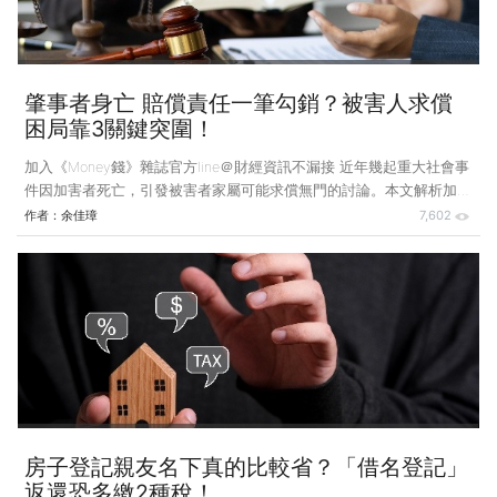
肇事者身亡 賠償責任一筆勾銷？被害人求償
困局靠3關鍵突圍！
加入《Money錢》雜誌官方line＠財經資訊不漏接 近年幾起重大社會事
件因加害者死亡，引發被害者家屬可能求償無門的討論。本文解析加害
者家屬的賠償責任範圍，與受害者家屬求償的正確法律路徑，助其在悲
作者：
余佳璋
7,602
痛中捍衛應有權益。 案例說明：肇事者家屬拋棄繼承 可躲過賠償責
任？ 小明某日於騎機車上班途中，遇後方A車任意變換車道及超速行
駛，竟遭其因猛烈撞擊而不治身亡，A車車主亦因事故後又撞擊路旁護
欄翻車，當場喪生。小明的妻子側面得知A車車主家境不錯，但其家屬
於車禍案發後，隨即辦理拋棄繼承，讓小明妻子相當氣憤，想要對A車
車主家屬提告，並且求償600萬元，因此託人找律師協助
房子登記親友名下真的比較省？「借名登記」
返還恐多繳2種稅！