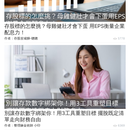
存股標的怎麼挑？母雞健壯才會下蛋 用EPS衡量企業
配息力！
作者：
存股攻城獅-聰聰
5778
別讓存款數字綁架你！用3工具重塑目標 擺脫既定清
單走向財務自由
作者：
整理鍊金術師 小印
6369