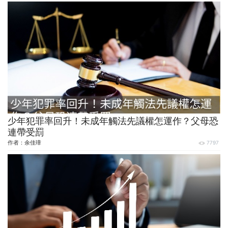
少年犯罪率回升！未成年觸法先議權怎運作？父母恐
連帶受罰
作者：
余佳璋
7797