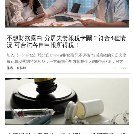
意選擇拋棄繼承，剩下的遺產稅可能要由先前未受贈與的王太太與女兒
分擔。王太太想主張「剩餘財
不想財務露白 分居夫妻報稅卡關？符合4種情
況 可合法各自申報所得稅！
加入《Money錢》雜誌官方line＠財經資訊不漏接 情感疏離的分居夫妻
每到報稅季總特別煎熬，一方面擔心對方知曉個人的財務狀況，另方面
也可能涉及利益衝突。究竟分居夫妻能否個別申報所得稅？針對隱私等
作者：
余佳璋
3,983
問題是否有法可解？ 案例說明：分居夫妻為報稅利益起爭執 林先生
與陳小姐結婚10年，育有一名就讀國小的兒子，一家三口在台北生活。
2024年中林先生被公司調派至新竹分公司任職，夫妻關係逐漸疏離，
2025年初兩人協議分居，但尚未辦理離婚，分居後由陳小姐負責照顧
孩子的生活與就學。 報稅季即將到來，陳小姐擔心合併申報會讓林先
生看到她的實際收入與財務狀況，希望可以各自申