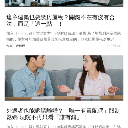
違章建築也要繳房屋稅？關鍵不在有沒有合
法，而是「這一點」！
加入《Money錢》雜誌官方line＠財經資訊不漏接 為了增加利用空間或
機能，屋主可能加裝或加蓋設施來達成目的，但依照房屋稅法規定，只
要是增加房屋使用價值的建築物，即有可能被課徵房屋稅，民眾最好多
作者：
余佳璋
11,975
加留意。 案例說明：承租倉庫 發現鐵皮屋也須繳納房屋稅 小葉是一
名網路賣家，近來因常舉辦促銷活動及擔任團購主，網路商場的生意越
來越好，急需租用一個倉庫存放商品，以便及時出貨。小葉找到了一間
建築物旁的鐵皮屋，很適合當倉庫，於是跟屋主接洽租賃，且獲得租金
報價，但小葉認為租金比想像中來得高，房東表明是因為鐵皮屋也須繳
納房屋稅，故將稅金納入租金計算，讓小葉感到十分驚訝
外遇者也能訴請離婚？「唯一有責配偶」限制
鬆綁 法院不再只看「誰有錯」！
加入《Money錢》雜誌官方line＠財經資訊不漏接 以往婚姻破裂，外遇