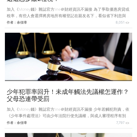
加入《Money錢》雜誌官方line＠財經資訊不漏接 為了爭取優惠房貸或
稅率，有些人會選擇將房地所有權登記在親友名下，看似省下利息與稅
負，卻可能在返還或繼承時衍生額外稅務成本，不可不慎。 案例說
作者：
余佳璋
8,051
明：請親友返還房地竟要補稅？ 王先生於2015年購買了一處房地，當
初為了獲得較優惠的房貸條件，便跟在公家機關工作的姊姊說好，將房
地登記在她的名下，以便適用公教人員房貸優惠利率。未料王先生在
2021年時因一場車禍不幸身亡，王太太請姊姊歸還該筆房地未果，只
好在2022年向姊姊提出訴訟。 因借名登記時，王先生曾與姊姊簽訂契
約，且金流等情形也證明該房地的稅費皆由王先生
少年犯罪率回升！未成年觸法先議權怎運作？
父母恐連帶受罰
加入《Money錢》雜誌官方line＠財經資訊不漏接 少年若觸犯刑責，依
《少年事件處理法》可由少年法院行使先議權，與成人審理程序有別，
然近年少年犯罪率上升，家長宜留意管教避免孩子觸法，否則家長可能
作者：
余佳璋
7,797
連帶受到裁罰。 案例說明：少年犯罪審理流程與成年人有別 18歲的
小帥因缺錢花用，受某詐騙集團誘惑而參與其活動，擔任提領款項的車