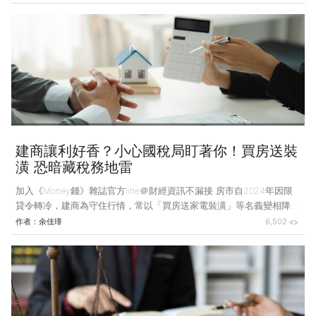
明：為高齡父母聘請看護能減稅？ 小美的奶奶高齡80多歲，因行動不
便，反應遲緩、日常起居需有人照料。為了讓白天要上班的家人安心，
小美的爸爸特別帶奶奶到醫院評估，聘請合法外籍看護。 人力仲介告
訴小美爸爸，這筆開銷在申報綜所稅時有18萬元的「扣除額」可用，但
小美媽媽卻疑惑：「是不是只要有請看護，每個人都能扣除這18萬？」
台灣已正式步入「超高齡社會」，上班族受
建商讓利好香？小心國稅局盯著你！買房送裝
潢 恐暗藏稅務地雷
加入《Money錢》雜誌官方line＠財經資訊不漏接 房市自2024年因限
貸令轉冷，建商為守住行情，常以「買房送家電裝潢」等名義變相降
價。提醒購屋民眾，收受這類折讓時若未如實申報，可能成為國稅局查
作者：
余佳璋
6,502
核與追繳稅款的對象。 案例說明：建商送裝潢 其實是替房價灌水？
陳大明有意購買新屋，當作未來結婚後的新家，因看到某建商推出「買
房送裝潢」的促銷方案，便前往看屋，銷售人員提出「AB合約」方
案，表示可讓其減少貸款壓力。 做法是A合約載明較高的價款，供買方
向銀行申貸，以此取得更多資金，但實際僅需支付較低的B合約價金給
建商即可。陳大明乍聽之下，覺得似乎是兩全其美，但