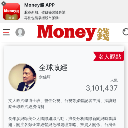
Money錢 APP
股市新知、省錢秘訣隨身讀
再忙也能掌握股市脈動!
名人觀點
全球政經
余佳璋
人氣
3,101,437
文大政治學博士班、曾任公視、台視等媒體記者主播、採訪觀
察全球政治經濟情勢
長年參與歐美亞太國際組織活動，擅長分析國際新聞與時事議
題，關注各類企業經營與危機處理策略、投資人關係。台灣金