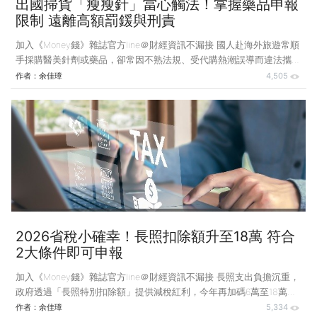
出國掃貨「瘦瘦針」當心觸法！掌握藥品申報
限制 遠離高額罰鍰與刑責
加入《Money錢》雜誌官方line＠財經資訊不漏接 國人赴海外旅遊常順
手採購醫美針劑或藥品，卻常因不熟法規、受代購熱潮誤導而違法攜藥
入境。若未如實申報或私自轉售，將面臨《藥事法》高額罰鍰甚至刑事
作者：
余佳璋
4,505
重罪，代價極高。 案例說明：受託代購瘦瘦針 是否該婉拒？ 小華規
劃在連續假期前往日本旅行，一位經營網路銷售的朋友小明得知後，請
小華幫忙代購一批當地藥妝店買得到的商品，另外攜帶一批網路近來熱
門瘋傳的「瘦瘦針」猛健樂（Mounjaro）回台灣。小明表示願意支付部
分交通費，並協助相關手續，小華也說對瘦瘦針有興趣，想要使用。不
過小華抵達日本之後，同團朋友提醒攜帶這批藥
2026省稅小確幸！長照扣除額升至18萬 符合
2大條件即可申報
加入《Money錢》雜誌官方line＠財經資訊不漏接 長照支出負擔沉重，
政府透過「長照特別扣除額」提供減稅紅利，今年再加碼6萬至18萬
元。不過並非人人適用，申報時有哪些條件與限制須留意？ 案例說
作者：
余佳璋
5,334