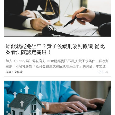
手遭到警方逮捕。法院審理後，發現檢察官偵查時，小帥雖已年滿18
歲，惟仍未滿20歲，應依《少年事件處理法》施行細則第7條第1項規
定，將案件移送管轄之少年法院（庭）行使先議權，不得逕行向法院提
起公訴。故對此做出「諭知不受理」的判決。
給錢就能免坐牢？黃子佼緩刑改判掀議 從此
案看法院認定關鍵！
加入《Money錢》雜誌官方line＠財經資訊不漏接 黃子佼案件二審改判
緩刑，引發社會對「給付金錢達成和解就能免坐牢」的討論。本文透過
實務案例，解析緩刑的法定要件與法院裁量重點，釐清迷思。 案例說
作者：
余佳璋
8,270
明：涉嫌過失致死靠和解獲得緩刑 小帥某日駕駛跑車外出時，因分心
操作手機，未注意跑車已經偏離車道，而不慎撞上正在路邊慢跑的小
明，導致小明送醫急救後仍傷重不治。小帥因此涉及過失致死罪嫌遭移
送法辦。 小帥於法院審理時，承認其駕駛車輛確有疏失，並因此導致
小明傷重不治。小帥積極與小明家人達成和解，除給付賠償予小明家人
外，也取得小明家人諒解。法院因此判處小帥有期徒刑8個