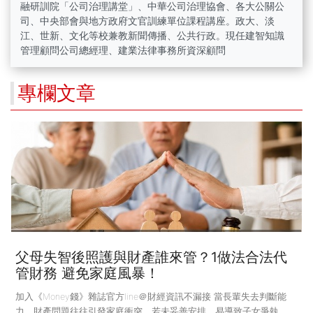
融研訓院「公司治理講堂」、中華公司治理協會、各大公關公
司、中央部會與地方政府文官訓練單位課程講座。政大、淡
江、世新、文化等校兼教新聞傳播、公共行政。現任建智知識
管理顧問公司總經理、建業法律事務所資深顧問
專欄文章
父母失智後照護與財產誰來管？1做法合法代
管財務 避免家庭風暴！
加入《Money錢》雜誌官方line＠財經資訊不漏接 當長輩失去判斷能
力，財產問題往往引發家庭衝突，若未妥善安排，易導致子女爭執。長