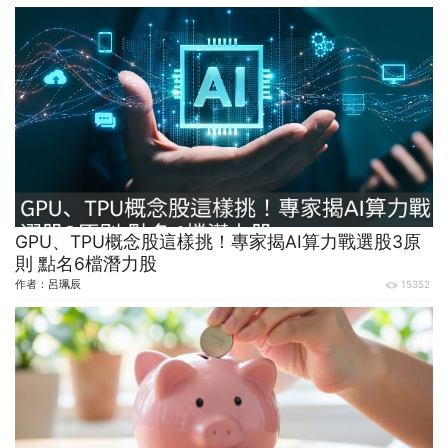
GPU、TPU概念股這樣挑！專家揭AI算力戰選股3原
則 點名6檔潛力股
作者：
呂珮辰
15352