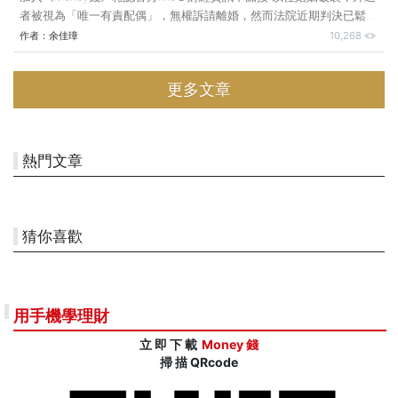
者被視為「唯一有責配偶」，無權訴請離婚，然而法院近期判決已鬆綁
此限制，讓有責配偶在特定情況下也能主動訴離，不過判決結果仍需視
作者：
余佳璋
10,268
個案而定。 前陣子一對年輕藝人夫妻，因女方外遇狀況遭揭露，引發
兩人爭辯並迅速成為網路話題。網友討論焦點包括外遇有錯在先的人可
更多文章
否訴請離婚，以及外遇是否為雙方婚姻裂痕的唯一原因。實際生活中也
可能出現類似情況，但《民法》的限制與憲法法庭的最新判決，將使請
求離婚的途徑產生變化。 《民法》對於配偶雙方無法協議離婚的情
形，規定擬離婚的一方僅能以訴請裁判離婚的方式達成離婚目
熱門文章
猜你喜歡
用手機學理財
立 即 下 載
Money 錢
掃 描 QRcode