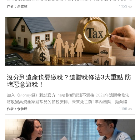
輩失智不只帶來照護問題，更牽動財產與決策權的分配考驗。 案例說
作者：
余佳璋
1,153
明：父失智 兒向法院聲請「監護宣告」 小帥的父親因年邁且罹患失智
症，已出現嚴重認知功能障礙，無法自理生活，也無法和他人溝通，甚
至對外界刺激也沒有任何反應，日常起居皆仰賴小帥照顧。 因父親持
續有醫療及照護需求，小帥希望以其帳戶存款支付相關費用，但父親已
無法表達意願。經與手足商量後，小帥決定向法院聲請「監護宣告」。
經法院審理，選定小帥為父親的監護人，小帥妹妹則為會
沒分到遺產也要繳稅？遺贈稅修法3大重點 防
堵惡意避稅！
加入《Money錢》雜誌官方line＠財經資訊不漏接 2026年遺贈稅修法
將改變高資產家庭常見的節稅安排。未來死亡前2年內贈與、拋棄繼承
與配偶分配權都將重新定義，稅負也會更加落實「租稅公平」原則。
作者：
余佳璋
1,195
案例說明：沒分到錢卻要繳納高額遺產稅？ 王先生經營事業有成，過
世前1年為了資助長子創業，豪氣贈與3,000萬元。王先生過世後，名下
遺產僅剩1,500萬元。根據現行法規，贈與長子的3,000萬元會被視為遺
產的一部分，因此遺產總額為4,500萬元。 因長子不想繳交遺產稅，有