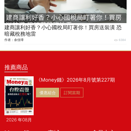
建商讓利好香？小心國稅局盯著你！買房送裝潢 恐
暗藏稅務地雷
作者：
余佳璋
6384
推薦商品
《Money錢》2026年8月號第227期
優惠組合
訂閱當期
2026 年08月