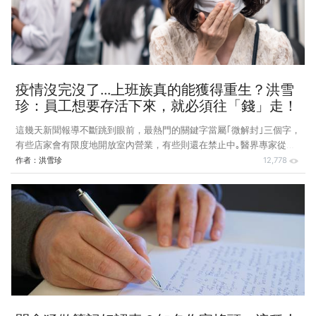
用一個方法，就能夠解決！ 斜槓不只下班能做，上班時一樣能做！ 這
陣子正值月初，我的斜槓學生都要做每月的進度報告
疫情沒完沒了...上班族真的能獲得重生？洪雪
珍：員工想要存活下來，就必須往「錢」走！
這幾天新聞報導不斷跳到眼前，最熱門的關鍵字當屬｢微解封｣三個字，
有些店家會有限度地開放室內營業，有些則還在禁止中｡醫界專家從數
字來看，認為台灣疫情目前有緩解趨勢，可以試試微解封；但是前立委
作者：
洪雪珍
12,778
郭正亮的說法是，政府其實還不願意微解封，但是不得不，因為經濟撐
不下去，必須— ｢與經濟妥協｡｣ 昨天晚上回家看到市府財政局來函，
我電會計師了解詳情，他說這是紓困方案，重點有兩個，營業所得稅打
折，並延緩三個月繳交｡而我早就交了，便跟他問起企業普遍的近況，
他只說兩個字：｢很慘！｣隨口講了三個例子，看來全是瀕臨倒閉｡我心
一驚，倘使老闆都難熬了，員工還能過得了嗎？ 主計總處五月份