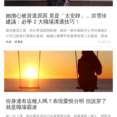
她擔心被資遣原因 竟是「太安靜」... 洪雪珍
建議：必學 2 大職場溝通技巧！
最近教課之後，有位學員跟我私聊，她在一家外籍航空公司任職會計，
公司已經進行過兩次裁員，她擔心農曆年前會再有第三次裁員，因為眼
見新冠疫情一發不可收拾，這個冬天有多個國家鎖國或封城。公司有四
作者：
洪雪珍
11,030
名會計，我說未必會裁到她，勸她不必太焦慮，她卻告訴我： 「這次
一定裁到我。」 我問她為什麼如此鐵口直斷，她的判斷標準是— 「我
是最安靜的。」 安靜，是婉轉不傷人的說法。說白了，她是獨來獨
往，埋首工作，自顧自的，沒在與人打交道，跟同事的互動少。其他同
事不一樣，平常除了相互問候，還會聊家常，甚至團購，總是笑鬧成一
團。其中一位同事更進一步，主動找話題去跟主管攀談，上上下下都熟
得
你身邊有這種人嗎？表現愛恨分明 但說穿了
就是職場霸凌
有一次上課，有位學生說自己向來愛恨分明，如果喜歡一個人，會對這