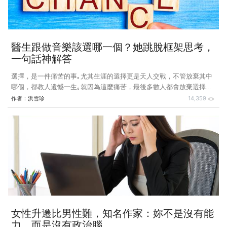
醫生跟做音樂該選哪一個？她跳脫框架思考，
一句話神解答
選擇，是一件痛苦的事｡尤其生涯的選擇更是天人交戰，不管放棄其中
哪個，都教人遺憾一生｡就因為這麼痛苦，最後多數人都會放棄選擇，
回到原點，不做出任何改變｡但是痛苦還在，糾結依然｡ 最近教課之
作者：
洪雪珍
14,359
後，前後有兩個人都來問了相同的問題｡第一位是醫師，38歲，喜歡音
樂，不能選擇音樂職涯讓他痛苦萬分｡他追過夢，曾經短暫離開醫師跑
道，轉做音樂，未久又回到主流價值，繼續當醫生｡７年過去，音樂的
夢未曾消褪，始終在耳邊呢喃不已｡ 不快樂？請找對原因 他搓著雙手
說，他不喜歡當醫師，然而全世界都勸阻他別做出傻事｡我看了他的人
格測評報告之後說，他讀醫學院7年，又當醫師7年，總共14年
女性升遷比男性難，知名作家：妳不是沒有能
力，而是沒有政治腦