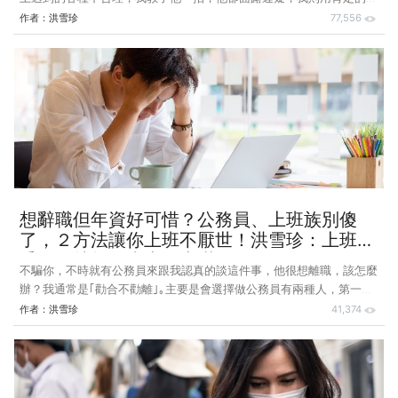
氣告訴他：「老師教的不是職涯，而是人性！聽我的就對了。｣ 好
作者：
洪雪珍
77,556
用，未必是好事 兩個星期後，他再來上我的自媒體寫作策略班，喜不
自勝地說，老師您那招有效吔！他現在收入是過去的 2 倍，工作卻只
有以前的 1/3，可是高興之後，卻忍不住傷感起來，他問我：「為什麼
以前老闆看不見我的價值？」他被工作操到學會不少技能，每天晚上十
點還無法下班，乾脆搬到公司附近租房子住……這些老闆都知道呀，現
在給他多一倍收入，他不明白自己還
想辭職但年資好可惜？公務員、上班族別傻
了，２方法讓你上班不厭世！洪雪珍：上班不
委屈，就能把班上好上滿
不騙你，不時就有公務員來跟我認真的談這件事，他很想離職，該怎麼
辦？我通常是｢勸合不勸離｣｡主要是會選擇做公務員有兩種人，第一種
人是平生有大志，想要救國救民，但是這種人少；第二種人比較多，求
作者：
洪雪珍
41,374
的是捧個鐵飯碗，安穩做到退休，每月固定有退休金支領｡無論哪種
人，到社會多半會適應不良｡所以講句真心話，別鬧了！ 可是就是做得
痛苦不堪，比如工作內容與志趣不合，或是官僚文化，或是步調緩慢，
或是成長有限，或是其他原因……怎麼辦？其實，只需要換一個觀念﹑