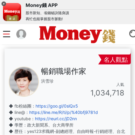
Money錢 APP
股市新知、省錢秘訣隨身讀
再忙也能掌握股市脈動!
名人觀點
暢銷職場作家
洪雪珍
人氣
1,034,718
◆ fb粉絲團：
https://goo.gl/0slQx5
◆ line@：
https://line.me/R/ti/p/%40bfj9781d
◆ youtube：
https://reurl.cc/jD2nn
◆ 學歷：政大新聞系、台大商學所
◆ 歷任：yes123求職網-副總經理、自由時報-行銷經理、台北