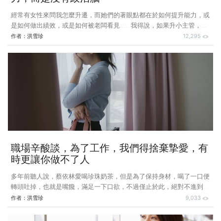
經常有女性來問我怎麼升遷，而她們的著眼點都在於如何提升能力，或
是如何做出績效，或是如何被老闆看見……我得說，如果升小主管，這
些都很重要；但是如果要升大主管，這些都不是最重要｡依照我對職場
作者：
洪雪珍
12,295
的觀察，升小主管靠實力，升大主管靠政治｡可是女性最弱的地方就是
政治，這才是升遷的困難所在｡ 妳不是沒有能力，而是沒有政治腦 我
有個女同學在矽谷做資訊工程師，每次回台都會抱怨同部門的印度同
事，說他們很會抱團，一個人進來公司，沒多久就會拉另一個同鄉進
來，兩年過去，整個部門都是印度男性，只有她一個台灣女性｡而我同
學學習很猛﹑工作很拚，可是升遷加薪都是印度
職場辛酸談，為了工作，我們得捨棄摯愛，有
時更讓你做不了人
多年前聽人說，蔡依林愛喝珍珠奶茶，但是為了保持身材，喝了一口便
轉頭吐掉，也就是嘴饞，滿足一下口欲，不過僅止於此，絕對不進到肚
裡，成為熱量，破壞長久以來苦心維持的體重｡後來每次在電視新聞看
作者：
洪雪珍
9,033
到她在跳鋼管舞，上上下下地爬﹑左左右右地轉，而我看到的是一杯珍
奶在搖搖晃晃，真心覺得— 成功者是神，不是人！ 農曆年後教課，