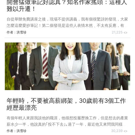
開會猛做筆記好認真？知名作家搖頭：這種人
難以升遷！
自從舉辦免費講座之後，現場不提供講義，我有個很驚訝的發現，大家
怎麼這麼愛抄筆記！第二個發現是這些人表情木然﹑不太有反應，有如
不思想的抄筆記機器｡這種習慣搬到職場，就會追求形式上的努力，不
作者：
洪雪珍
21,225
去做出成果｡再搬到會議室，就成了毫無存在感﹑不具能見度的｢與會
者｣，升遷怎麼可能是他們？ 我先實況轉播一下講座進行的現狀，每
當我一回頭，經常看到烏鴉鴉一片黑，盡是腦袋頂，都在猛抄筆記｡一
點不誇張，很多人幾乎是看不到臉，從頭抄到尾，沒抬過頭｡這讓我不
禁懷疑，他們不是來聽講座，是來抄筆記的，唯有｢抄｣讓人感到有在學
習｡ 勤於筆記，就不必思考？
年輕時，不要被高薪綁架，30歲前有3個工作
經歷最漂亮
有個年輕人來跟我談他的職涯，他很想投履歷換工作，但是想去的產業
薪水少一半，他說真的｢投不下去｣｡過了一年，最近他又來問我同樣的
問題，後來還是低頭沮喪地離開，也就是他仍然投不下去｡ 我望著他的
作者：
洪雪珍
30,239