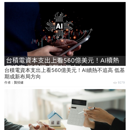
台積電資本支出上看560億美元！AI續熱不追高 低基
期成新布局方向
作者：
龔招健
9279