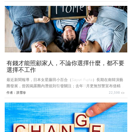
背影，心想又是一個被薪水綁架的年輕人，可是他沒去想當他一直在同
一家公司做同一個職位，10年或20年後，極有可能成為相對薪水落後，
甚至工作不保，或是轉職困難的中年人｡ 高薪，難以抵抗的誘惑 說起
來，要年輕人預見10年或20年後，並不容易！更何況多數人換工作，想
的無非是多加薪水；如果工作有前景，薪水少一點勉強可以接受，至於
差到一半的確令人難以屈就，而且恐怕也不易做久，企
有錢才能照顧家人，不論你選擇什麼，都不要
選擇不工作
最近新聞報導，日本女星藤田小百合（Sayuri Fujita）長期在南韓演藝
圈發展，曾因揭露圈內潛規則引發關注；去年11月更無預警宣布借精生
子，當未婚媽媽，再度掀起熱議。過程中，內心飽受煎熬，不敢告訴父
作者：
洪雪珍
22,598
親，而且肚子隆起之後，她就穿寬鬆衣服遮掩，壓力大到準備退出娛樂
圈｡ 結果出乎她的意料之外，父親坦然接受，而且事情公布後，外界評
價也很正面，節目邀約排山倒海而來，讓藤田小百合一躍成為最具話題
的女星之一。 家人不等人，企業更不等人 這是一個圓滿結局，皆大
歡喜，看起來藤田小百合不必為此離開喜歡的演藝事業，不論懷孕或產
子都能夠繼續工作｡這是我最樂見的結果，因為我