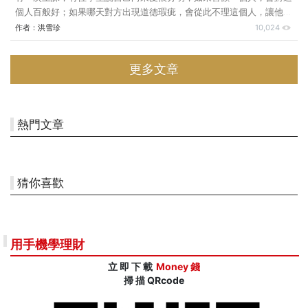
個人百般好；如果哪天對方出現道德瑕疵，會從此不理這個人，讓他下
地獄，永不超生｡當然，這是誇張的用語，不過會說到如此誇張，也足
作者：
洪雪珍
10,024
以說明他的確愛恨分明｡聽了之後，我提醒對方： ｢你要不要確定一
下，你是愛恨分明，還是職場霸凌？｣ 當場大家楞住了說：｢老師你會
更多文章
不會言重了？｣依照我上班多年，長期觀察職場百態，一點都不言重，
還說到點上了！有些自認為愛恨分明的人，不知不覺對別人進行霸凌，
已經普遍到值得重視，因為他們的行為造成別人的傷害｡ 認定待人必
須有好惡 經常有人說他愛恨分明，言語之間，似乎引以為傲｡我不得
熱門文章
猜你喜歡
用手機學理財
立 即 下 載
Money 錢
掃 描 QRcode