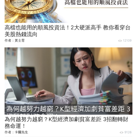
高檔也能用的順風投資法！2大硬派高手 教你看穿台
美股熱錢流向
作者：
黃士育
12109
為何越努力越窮？K型經濟加劇貧富差距 3招翻轉財
務命運！
作者：
卡爾先生
9126