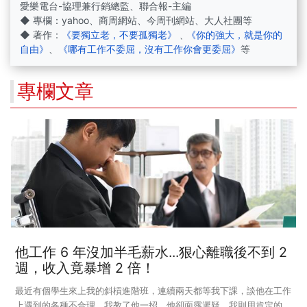
愛樂電台-協理兼行銷總監、聯合報-主編
◆ 專欄：yahoo、商周網站、今周刊網站、大人社團等
◆ 著作：
《要獨立老，不要孤獨老》
﹑
《你的強大，就是你的
自由》
、
《哪有工作不委屈，沒有工作你會更委屈》
等
專欄文章
他工作 6 年沒加半毛薪水...狠心離職後不到 2
週，收入竟暴增 2 倍！
最近有個學生來上我的斜槓進階班，連續兩天都等我下課，談他在工作
上遇到的各種不合理，我教了他一招，他卻面露遲疑，我則用肯定的口