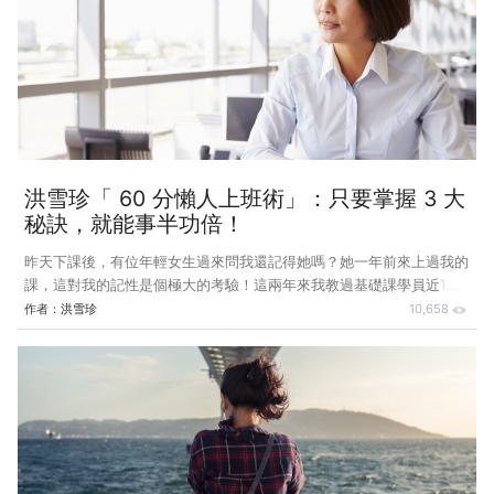
有件事再度讓我深刻感受到，為了工作，有時我們就是做不了人｡ 這
是人過的日子嗎？ 我愛吃花生，可是自從2019年開始教課就敬謝不
敏，因為喉嚨異常敏感，吃這類燥性食物一定咳嗽不止｡問題是，思
洪雪珍「 60 分懶人上班術」：只要掌握 3 大
秘訣，就能事半功倍！
昨天下課後，有位年輕女生過來問我還記得她嗎？她一年前來上過我的
課，這對我的記性是個極大的考驗！這兩年來我教過基礎課學員近1萬
人，於是她拉下口罩，我依然茫然，最後她迸出一個關鍵字，我就記得
作者：
洪雪珍
10,658
了！她說：「我上次告訴你，我從小的夢想是開飛機。」 夢想，不如
你所想 想要開飛機的人不多，想要開飛機的女生更少，我只遇見過她
一個，當然記得呀！我還記得當時她談起這個夢想時，兩眼發亮，全身
閃著一圈光暈，現在呢？過去一年她在大陸任職，不過不是開飛機，但
還滿勝任的，遺憾的是由於客戶遍布全球，必須24小時stand by，作
息大亂，嚴重影響健康，上個月辭了。今年疫情繼續延燒，眼見也無法
到國外學開