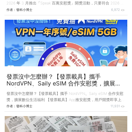
2026 年 3 月推出「Speak 百萬安慰獎」開獎活動，只要符合 2026 年
1–2 月統一發票未中獎資格的用戶，即可於 2026 年 3 月 23 日至 4 月
作者：
發科小博士
6,972
24 日期間進入 App 內免費參與抽獎，中獎率100%！ Speak 是一款 AI
英文口說學習 App，主打透過 AI 對話與即時回饋，讓學習者在手機上
就能進行英語口說練習，打造沉浸式語言學習體驗。 為什麼 AI 口說
學習是目前趨勢？ 過去許多人學英文時，常常會遇到「看得懂但說不
出口」的問題，
發票沒中怎麼辦？【發票載具】攜手
NordVPN、Saily eSIM 合作安慰獎，擴展數
位生活福利
發票沒中怎麼辦？【發票載具】攜手 NordVPN、Saily eSIM 合作安慰
獎，擴展數位生活福利 【發票載具】App推安慰獎，用戶開獎即享上網
小確幸【2026 年 1 月 22 日】統一發票開獎總是差一步？為撫慰發票
作者：
發科小博士
11,931
未中獎用戶的失落感，【發票載具】App 於 2026 年 1 月推出
「NordVPN / Saily eSIM 百萬安慰獎」開獎活動。凡符合 2025 年 11–
12 月期統一發票未中獎資格的用戶，即可於 2026 年 1 月 22 日至 2
月 23 日期間進入 App 內參與免費抽獎，讓開獎不再只是期待中獎，