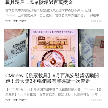
載具歸戶，民眾險錯過百萬獎金
雲端發票中獎被當詐騙？發票沒歸戶恐讓財神爺找不到人 近期
Threads 上有網友分享，自己收到「雲端發票中獎通知信」，卻在中獎
號碼表查不到，當下以為是詐騙。 留言很快就有人解釋：「這不是詐
作者：
發科小博士
18,084
騙啦！那是雲端專屬獎，如果沒有先做載具歸戶，中獎資訊不會顯示在
你平常用的載具裡。」 而財政部官員證實，有另一位民眾的外送發票
中了100萬元，外送平台多次以郵件、電話通知中獎，但當事人都以為
是詐騙不予理會；直到領獎期限最後一天，當事人才發現自己的雲端發
票真的中了大獎，雖然立刻完成歸戶與設定自動匯款帳戶，但無奈歸戶
時間太晚，最終仍與百萬獎金擦身而過。 換句話說，這些發票都是有
中獎的，
CMoney【發票載具】9月百萬安慰獎活動開
跑！最大獎3本暢銷書有聲導讀一次帶走
【2025年9月25日】每次開獎沒中獎？現在也能抽大獎！CMoney【發
票載具】App 9 月推出「百萬安慰獎」限定活動，只要你符合 114年 7–
8 月統一發票開獎結果為「未中獎」，即可在 9月25日至 10月24日期
作者：
發科小博士
14,248
間進入活動頁面參加抽獎，100% 保證中獎，每位用戶都有機會翻轉好