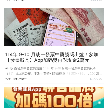
200 元或 500 元，即可進入活動頁面領取專屬獎勵，攜手
GREENGOLD綠金、必勝客、KKday 等品牌送出大優惠，讓好運延續再
加倍！ 發票獎金翻倍放大 四大品牌超值回饋等獨家優惠登場
CMoney【發票載具】App 本期中獎放大活動為了回饋用戶，從生活各
方面帶來好運優惠，包含美妝保健、知識學習、人氣美食
114年 9–10 月統一發票中獎號碼出爐！參加
【發票載具】App加碼獎再對現金2萬元
📢11月份發票中獎號碼出爐！114 年 9–10 月統一發票中獎號碼於今
（25）日正式公布。本期千萬特別獎號碼為「25834483」，200 萬元
特獎號碼為「46587380」，三組 20 萬元頭獎分別為「41016094」、
作者：
發科小博士
13,709
「98081574」、「07309261」。民眾可自 114 年 12 月 6 日起至 115
年 3 月 5 日止兌領獎金。圖片來源：【發票載具App】 114 年 9–10 月
發票中獎號碼其他獎項對照：二獎（4萬元）與頭獎末7碼相同；三獎
（1萬元）與頭獎末6碼相同；四獎（4,000元）與頭獎末5碼相同；五獎
（1,000元）與