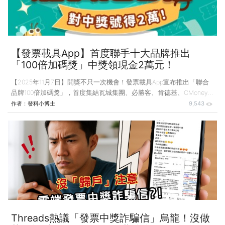
【發票載具App】首度聯手十大品牌推出
「100倍加碼獎」中獎領現金2萬元！
【2025年11月7日】開獎不只一次機會！發票載具App宣布推出「聯合
品牌100倍加碼獎」，首度集結瓦城集團、必勝客、肯德基、CMoney
等10家品牌共同參與，打造年底最強開獎盛事。 活動期間為
作者：
發科小博士
9,543
2025/11/07（五）至2025/12/31（三），並將於 2026年1月25日（日）
統一發票開獎日同步公布加碼獎號。凡於活動期間，至指定品牌消費並
將雲端發票存入【發票載具】App 的用戶，就有機會在開獎當天中獎再
領現金2萬元！ 中獎即領2萬元！三步驟輕鬆參加 活動期間，用戶只需
依下列步驟參加即可： 1. 前往【發票載具】App「加碼獎活動頁」，選
擇欲參加的品
Threads熱議「發票中獎詐騙信」烏龍！沒做