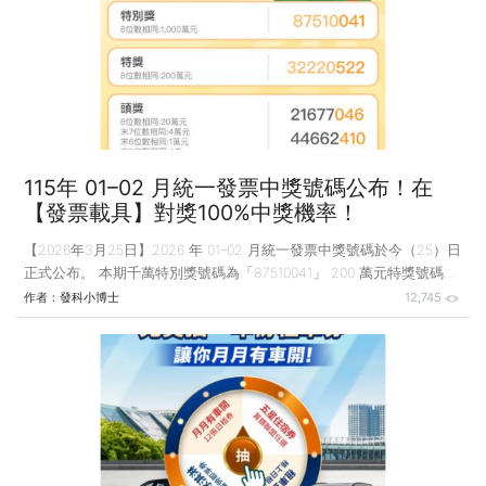
App 也同步推出「人人有獎」加碼活動。 即使發票未中獎，用戶仍可
參與抽獎，享受「不中也能翻身」的驚喜體驗。 📢03-04月統一發票
中獎號碼出爐！ 中獎號碼
115年 01–02 月統一發票中獎號碼公布！在
【發票載具】對獎100%中獎機率！
【2026年3月25日】2026 年 01–02 月統一發票中獎號碼於今（25）日
正式公布。 本期千萬特別獎號碼為「87510041」 200 萬元特獎號碼為
「32220522」 三組 20 萬元頭獎分別為「21677046」、
作者：
發科小博士
12,745
「44662410」、「31262513」。 民眾可自2026年4月6日至2026年7
月5日止兌領獎金。 除了財政部例行開獎外，CMoney【發票載具】
App 也同步推出「人人有獎」加碼活動。 即使發票未中獎，用戶仍可
參與抽獎，享受「不中也能翻身」的驚喜體驗。 📢01-02月統一發票中
獎號碼出爐！ 中獎號碼如下，趕快來對獎