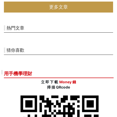
運！ 發票沒中獎也能翻身，知識力成為最大獎本月的安慰獎主題聚焦
更多文章
「知識陪伴」，獎項為三本熱銷書籍的45分鐘有聲導讀版本，讓專業
講者帶領用戶快速掌握世界級著作的智慧。活動分為四個獎項，人人必
中其中一項：📖🎧【獎項一】三本暢銷書一次帶走（價值 $399） 含
《原子習慣》、《我可能錯
熱門文章
猜你喜歡
用手機學理財
立 即 下 載
Money 錢
掃 描 QRcode