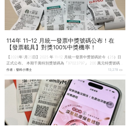
而是人人都有驚喜的生活儀式。VP
114年 11–12 月統一發票中獎號碼公布！在
【發票載具】對獎100%中獎機率！
【2026年1月25日】2025 年 11–12 月統一發票中獎號碼於今（25）日
正式公布。 本期千萬特別獎號碼為「97023797」 200 萬元特獎號碼為
「00507588」 三組 20 萬元頭獎分別為「92377231」、
作者：
發科小博士
13,278
「05232592」、「78125249」。 民眾可自2026年2月6日至2026年5
月6日止兌領獎金。 除了財政部例行開獎外，CMoney【發票載具】
App 也同步推出「人人有獎」加碼活動。 即使發票未中獎，用戶仍可
參與抽獎，享受「不中也能翻身」的驚喜體驗。 📢11-12月統一發票中
獎號碼出爐！ 中獎號碼如下，邊聽花木蘭