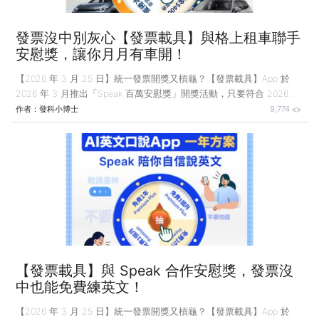
發票沒中別灰心【發票載具】與格上租車聯手
安慰獎，讓你月月有車開！
【2026 年 3 月 25 日】統一發票開獎又槓龜？【發票載具】App 於
2026 年 3 月推出「Speak 百萬安慰獎」開獎活動，只要符合 2026 年
1–2 月統一發票未中獎資格的用戶，即可於 2026 年 3 月 23 日至 4 月
作者：
發科小博士
9,774
24 日期間進入 App 內免費參與抽獎，中獎率100%！ 本次活動與格上
租車合作推出多項出遊好禮，包含日租車券、租車金、五星住宿券與麥
當勞冰淇淋即享券等多項豐富獎品，讓【發票載具】App 用戶即使發票
未中獎，也有機會透過活動開啟一趟說走就走的旅行。 格上租車為你
打造更便利的智慧租車服務 格上租車是台灣
【發票載具】與 Speak 合作安慰獎，發票沒
中也能免費練英文！
【2026 年 3 月 25 日】統一發票開獎又槓龜？【發票載具】App 於