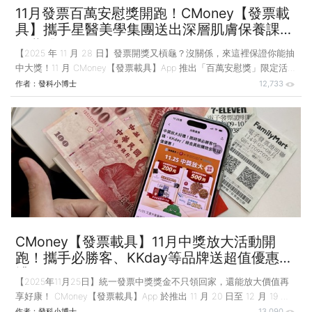
11月發票百萬安慰獎開跑！CMoney【發票載
具】攜手星醫美學集團送出深層肌膚保養課程
免費體驗
【2025 年 11 月 28 日】發票開獎又槓龜？沒關係，來這裡保證你能抽
中大獎！11 月 CMoney【發票載具】App 推出「百萬安慰獎」限定活
動，只要你 114 年 9–10 月統一發票「未中獎」，即可在 11 月 20 日至
作者：
發科小博士
12,733
12 月 19 日間進入活動頁面參加抽獎，100% 中獎率讓每位用戶都有機
會翻轉運勢帶走好禮！ 發票槓龜還能轉運，再抽變美的驚喜 本月【發
票載具】App 安慰獎強勢攜手「星醫美學集團」旗下美容服務品牌-星
醫美學院及星和愛漂亮美顏館，抽出四大高人氣「深層肌膚保養課程」
免費體驗，保證人人中獎，將沒中獎的失落感轉換成變
CMoney【發票載具】11月中獎放大活動開
跑！攜手必勝客、KKday等品牌送超值優惠好
禮
【2025年11月25日】統一發票中獎獎金不只領回家，還能放大價值再
享好康！ CMoney【發票載具】App 於推出 11 月 20 日至 12 月 19 日
間推出「中獎放大」限定活動，只要符合 114 年 9–10 月統一發票中獎
作者：
發科小博士
13,090