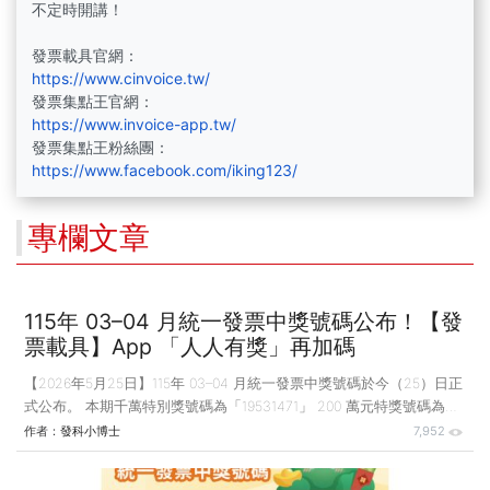
不定時開講！
發票載具官網：
https://www.cinvoice.tw/
發票集點王官網：
https://www.invoice-app.tw/
發票集點王粉絲團：
https://www.facebook.com/iking123/
專欄文章
115年 03–04 月統一發票中獎號碼公布！【發
票載具】App 「人人有獎」再加碼
【2026年5月25日】115年 03–04 月統一發票中獎號碼於今（25）日正
式公布。 本期千萬特別獎號碼為「19531471」 200 萬元特獎號碼為
「85941329」 三組 20 萬元頭獎分別為「07225810」、
作者：
發科小博士
7,952
「20231230」、「83518781」。 民眾可自2026年6月6日至2026年9
月5日止兌領獎金。 除了財政部例行開獎外，CMoney【發票載具】