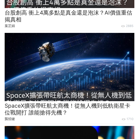
台股創高 衝上4萬多點是真金還是泡沫？AI價值重估
揭真相
葉芷娟
2885
SpaceX擴張帶旺航太商機！從無人機到低軌衛星卡
位戰開打 誰能搶得先機？
龔招健
1710