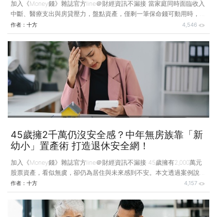
加入《Money錢》雜誌官方line＠財經資訊不漏接 當家庭同時面臨收入
中斷、醫療支出與房貸壓力，盤點資產，僅剩一筆保命錢可動用時，該
靠投資求翻身，還是有其他更好的做法？從本文的案例故事，可以找到
作者：
十方
4,546
實用的應對策略。 前幾天，我收到一封來自南投的郵件，寫信的是阿
娟，她今年49歲，原本是月領35,000元的小職員，但這幾個月接連遭逢
變故：先是被診斷出乳癌第二期，為了接受化療和休養，不得不暫時離
開職場；接著，她51歲、在台中某工具機廠工作的先生，也收到裁員通
知。 她有兩個孩子，一個10歲、一個12歲，正是需要花錢的年紀；更
糟糕的是，阿娟的母親去年起固定要洗腎，
45歲擁2千萬仍沒安全感？中年無房族靠「新
幼小」置產術 打造退休安全網！
加入《Money錢》雜誌官方line＠財經資訊不漏接 45歲擁有2,000萬元
股票資產，看似無虞，卻仍為居住與未來感到不安。本文透過案例說
明，如何在不影響現金流的前提下買房，提升居住安全感，同時保留資
作者：
十方
4,157
產成長的可能。 前幾天，我收到一封信。寫信的他，今年45歲，正
處於一個「不老也不小」的尷尬年紀。他在一家穩定的公司任職，薪水
優渥，在旁人眼中是標準的成功人士。最讓人羨慕的是，他靠著長年的