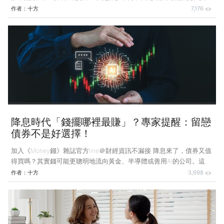
只要及早做好2件事，即使沒有親人陪伴，也能活得安穩、走得從容。
作者：
十方
7,176
阿智是我的讀者，今年52歲，住在高雄。他的爸爸是老兵，70歲中
風，臥床20年。那時候媽媽每天推著輪椅餵飯、洗澡、翻身。爸爸走
後，媽媽也累垮了，70歲開始失智，阿智只好從台北回家，當超商店
長，一邊顧店，一邊照顧媽媽。 阿智的哥哥10年前出車禍、中風，靠
大嫂當清潔員支撐生活；他的姊姊早就失聯10多年。阿智成了家裡最後
一個「能動的人」。但他沒有成家，也不敢結婚，坦
降息時代「錢擺哪裡最賺」？專家提醒：留戀
債券不是好選擇！
加入《Money錢》雜誌官方line＠財經資訊不漏接 降息來了，債券又值
得買嗎？其實錢可能更聰明地流向黃金、半導體或善用AI的公司。這篇
跟你聊聊，怎麼在低利時代找到既能抗通膨、又有成長潛力的好標的，
作者：
十方
3,698
讓你的投資更安心。 最近有人問我：「老師，現在降息，是不是債券
又可以投資了？」面對這個問題，我想懇切地跟你聊一聊，我對債券的
看法。 我認為，短期債券可能會漲，但不適合長期投資。聯博分析師
Scotti Maggio最近做了一次大規模的長期模擬，他預測未來20年，債