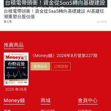
台積電帶頭衝！資金從SaaS轉向基礎建設 AI基建狂
潮重塑台股估值
黃士育
5376
推薦商品
《Money錢》2026年8月號第227期
優惠組合
訂閱當期
2026 年08月
Money錢
商城
會員中心