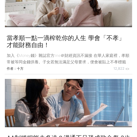
券的年化報酬率大約只有4%～4.25%。而這樣的報酬率，在扣掉通膨
2%之後，真正的增值幅度只剩下2
當孝順一點一滴榨乾你的人生 學會「不孝」
才能財務自由！
加入《Money錢》雜誌官方line＠財經資訊不漏接 在華人家庭裡，孝順
常被等同金錢供養。子女若無法滿足父母要求，便會被貼上不孝標籤。
其實，愛不是勒索，養育也不是債務。唯有劃清財務界線，才能在親情
作者：
十方
12,822
與責任間找到平衡。 「我只是想幫自己和孩子存一點錢，為什麼要被
罵不孝？如果我不孝，那我妹算什麼？」 小玲紅著眼眶問我。她今年
36歲，月薪82,000元，是家中經濟支柱。她的老公月薪38,000元、女
兒剛上幼兒園，每個月光是補習費、學費、水電費、買菜錢，加起來就
快超過10萬元。 但小玲的媽媽每個月「規定」她要上繳23, 000元奉養
金，端午節、中秋節、過年、生