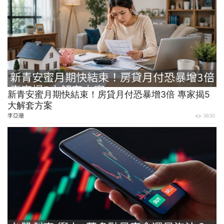
新青安蜜月期快結束！房貸月付恐暴增3倍 專家揭5
大解套方案
李亞珊
3630