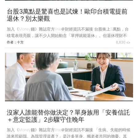
台股3萬點是驚喜也是試煉！歐印台積電提前
退休？別太樂觀
加入《Money錢》雜誌官方line＠財經資訊不漏接 台股衝上3萬點，台
積電表現亮眼，讓不少人開始動念「單押就能退休」。但退休理財不是
追逐最強標的，而是一場需要精心策劃的長跑，唯有配速正確，才能穩
作者：
十方
8,830
健、長久。 最近台股衝破3萬點，我有一個47歲的朋友，急急忙忙問
我：「台積電（2330）這麼強，我是不是直接買它就可以了？」她又
問：「如果我把保單解掉，換成現金，全押注台積電，是不是存個5
年、7年，就可以提前退休了？」她的樂觀讓我沉默許久，啞口無言。
台股上3萬點，是一個讓人驚嘆的節點。當一個資本市場衝上前所未有
的高點，你會忘了，存退休金，其實是一場需要「配速
沒家人誰能替你做決定？單身族用「安養信託
＋意定監護」2步驟守住晚年
加入《Money錢》雜誌官方line＠財經資訊不漏接 「生病、失能的時候
誰來照顧我、為我管理資產？」是許多單身、獨老者共同的擔憂。其實