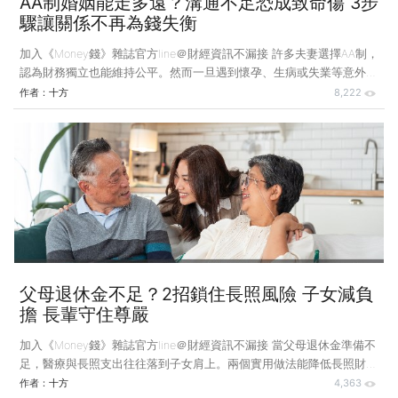
AA制婚姻能走多遠？溝通不足恐成致命傷 3步
驟讓關係不再為錢失衡
加入《Money錢》雜誌官方line＠財經資訊不漏接 許多夫妻選擇AA制，
認為財務獨立也能維持公平。然而一旦遇到懷孕、生病或失業等意外，
若缺乏溝通，公平的制度很可能瞬間失衡，甚至動搖婚姻基礎。該怎麼
作者：
十方
8,222
做才是最好的？ 我有一個學妹，在成大讀書，跟男朋友交往7年然後
結婚。他們一直過著AA制的生活：你出一半，我出一半，財務獨立，
井然有序。但到了31歲那年一切都變了，因為學妹懷孕了。 這次懷孕
是意外，也是驚喜。這個消息讓雙方的家人興奮不已。但沒想到的是，
學妹在懷孕初期一直出血。最後公司實在沒辦法繼續留她工作，只能資
遣她，請她回家。 失去了工作，學妹看著銀行戶頭
父母退休金不足？2招鎖住長照風險 子女減負
擔 長輩守住尊嚴
加入《Money錢》雜誌官方line＠財經資訊不漏接 當父母退休金準備不
足，醫療與長照支出往往落到子女肩上。兩個實用做法能降低長照財務
風險，幫助年輕人在照護家人的同時，也守住自己的未來。 寶兒說：
作者：
十方
4,363