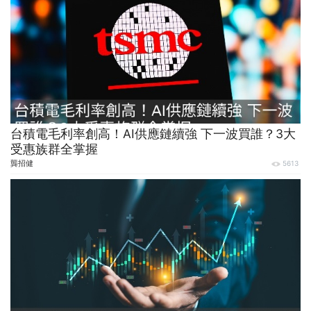
台積電毛利率創高！AI供應鏈續強 下一波買誰？3大
受惠族群全掌握
龔招健
5613