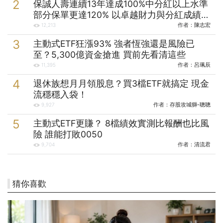
保誠人壽連續13年達成100%中分紅以上水準
部分保單更達120% 以卓越財力與分紅成績實
踐保戶承諾
作者：
陳志宏
12,213
主動式ETF狂漲93% 強者恆強還是風險已
至？5,300億資金搶進 買前先看清這些
作者：
呂珮辰
11,395
退休族想月月領股息？買3檔ETF就搞定 現金
流穩穩入袋！
作者：
存股攻城獅-聰聰
9,927
主動式ETF更賺？ 8檔績效實測比報酬也比風
險 誰能打敗0050
作者：
清流君
9,704
猜你喜歡