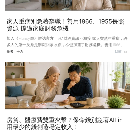
家人重病別急著辭職！善用1966、1955長照
資源 撐過家庭財務危機
加入《Money錢》雜誌官方line＠財經資訊不漏接 家人突然生重病，許
多人的第一反應是辭職回家照顧，卻也加速了財務危機。善用1966、
1955尋求日照中心托育和長照資源，才能重返職場、穩住現金流，撐過
作者：
十方
1,091
人生最艱難的時刻。 前幾天，我接到阿芬打來的電話，邊說邊哭。阿
芬今年剛滿50歲，先生58歲，原本兩人都有工作，正處於準備迎接退
休的階段。沒想到，先生突然被診斷出患有帕金森氏症。 她告訴我，
為了照顧先生，她已經辭掉了工作，現在家裡兩個人都沒有薪水入帳，
也還沒到能夠請領勞保、勞退的年紀，但是每個月4、5萬元的房貸和
生活費卻一毛錢也不會少扣。她看著存摺裡的數字
房貸、醫療費雙重夾擊？保命錢別急著All in
用最少的錢創造穩定收入！