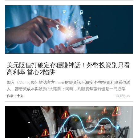
「我不是啃老，是被老啃。」她說這句話的時候沒有哭，也沒有怒，只
是眼神垂下來，好像整個人被洩了氣。 從寶兒有記憶開始，她的爸爸
就沒有穩定的正當工作。幼兒園以前家裡還算富裕，那時爸爸在中國做
建材貿易，也賺了不少錢，但後來生意失敗，回國後就再也沒有工作
過。 可以不買房、不生子 但不能不養父母 除了不工作，寶兒的爸爸
還染上賭癮。他把家裡僅存的積蓄賭
美元貶值打破定存穩賺神話！外幣投資別只看
高利率 當心2陷阱
加入《Money錢》雜誌官方line＠財經資訊不漏接 外幣投資利率看似誘
人，卻暗藏成本與波動2大陷阱；同時，判斷貨幣強弱也是一門必修課
題。若沒事先做足準備貿然投資，當心利息還沒賺到，本金就先縮水。
作者：
十方
13,125
以前我們都聽過一句話：「美元定存穩賺不賠」、「日本買房收租好
划算」，聽起來是不是很合理？但我最近聽到兩個案例，完全不是這麼
回事。 有個讀者跟我說，他1年前在台幣兌美元是32：1的時候，把100
萬台幣換成美元，去做年利率5%的美元定存。結果1年後定存解約，剛
好碰上匯率掉到29.8，他把美元換回來一算，整包只剩97萬多，損失大
約2.2萬元。他超沮喪，問我：「不是