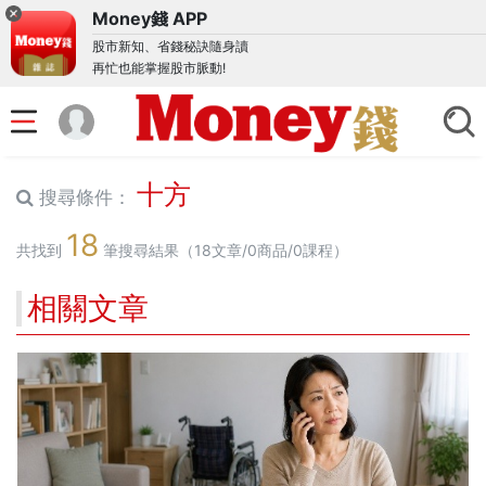
Money錢 APP
股市新知、省錢秘訣隨身讀
再忙也能掌握股市脈動!
十方
搜尋條件：
18
共找到
筆搜尋結果（18文章/0商品/0課程）
相關文章