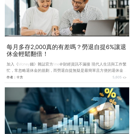
累積，手頭握有高達2,000萬元的股票資產，每年光是股息收入，就能
穩穩領到100萬～120萬元。 但在文字間，我讀到的不是財務自由的喜
悅，而是一股深深的「不
每月多存2,000真的有差嗎？勞退自提6%讓退
休金輕鬆翻倍！
加入《Money錢》雜誌官方line＠財經資訊不漏接 現代人生活與工作繁
忙，常忽略退休金的規劃，而勞退自提無疑是最簡單且方便的退休金儲
蓄策略，只需每月將薪水的一部分投入政府為你準備的「存錢罐」，就
作者：
十方
5,605
能穩步累積退休金。 有個爸爸來找我，他住台東，46歲，跟父母同
住，養兩個孩子，一個9歲，一個11歲，開了一間理髮廳，但這幾年生
意清淡，收入不佳。 他說，太太全職照顧孩子，父親兩年前中風，也
靠太太照顧，還要煮飯採買，並接些手工補貼家用，沒辦法出去工作。
家中4個大人、2個小孩，共6口人，一年開銷140萬元，賺的根本不夠
花。為了支付父親的醫療費與兒子的補習費，太太2