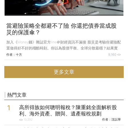
當避險策略全都避不了險 你還把債券當成股
災的保護傘？
加入《Money錢》雜誌官方line＠財經資訊不漏接 股災是考驗你避險配
置做得好不好的殘酷時刻。你以為股債平衡、全球分散最穩？結果實測
下來，這2種策略面對全球市場下跌都沒轍。那麼究竟該怎麼配置才能
作者：
十方
9,160
安然面對股災呢？ 我有一個朋友，2021年1月時花了300萬元元買入
台積電（2330），成本買在600元。他在2022年10月遇到聯準會升息
更多文章
＋俄烏戰爭，受不了股市連跌8個月，就把台積電出清，賠了85萬元。
賠完之後，他忙著工作不敢再投資，結果等今（2025）年川普的關稅
戰引爆全球，他才去關心一下台股，這才發現台積已經漲到889元。所
以他當初投入的300萬元元本
熱門文章
高所得族如何聰明報稅？陳重銘全面解析股
利、海外資產、贈與、遺產報稅規劃
作者：
沈以寧
13,392