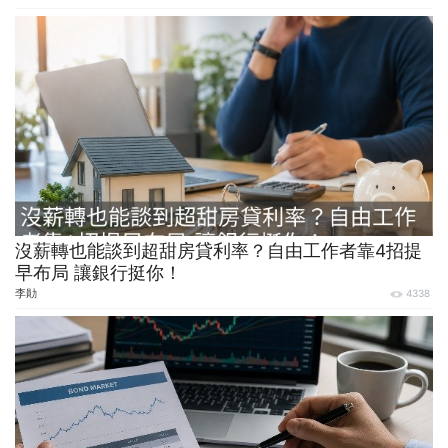
沒薪轉也能談到超甜房貸利率？自由工作者靠4招提
早布局 讓銀行挺你！
李勛
4338