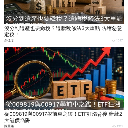
沒分到遺產也要繳稅？遺贈稅修法3大重點 防堵惡意
避稅！
余佳璋
1097
從009819與00917學前車之鑑！ETF狂漲背後 暗藏2
大溢價陷阱
陳重銘
1911