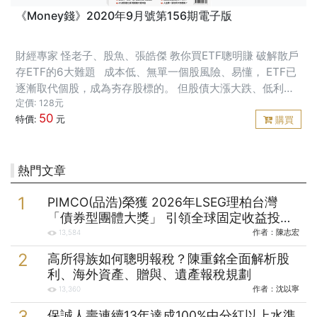
《Money錢》2020年9月號第156期電子版
財經專家 怪老子、股魚、張皓傑 教你買ETF聰明賺 破解散戶
存ETF的6大難題 成本低、無單一個股風險、易懂， ETF已
逐漸取代個股，成為夯存股標的。 但股債大漲大跌、低利率
環境， 台股掛牌ETF檔數也逾220檔， 是不是貴了？該怎麼
定價: 128元
50
挑？困擾著投資人。 近期更
特價:
元
購買
熱門文章
PIMCO(品浩)榮獲 2026年LSEG理柏台灣
「債券型團體大獎」 引領全球固定收益投資
逾半世紀的投資實力
作者：
陳志宏
13,584
高所得族如何聰明報稅？陳重銘全面解析股
利、海外資產、贈與、遺產報稅規劃
作者：
沈以寧
13,360
保誠人壽連續13年達成100%中分紅以上水準