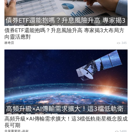
債券ETF還能抱嗎？升息風險升高 專家揭3大布局方
向靈活應對
林奇芬
345
高頻升級×AI傳輸需求擴大！這3檔低軌衛星概念股成
長可期
韭菜畢業班-叔叔
5486