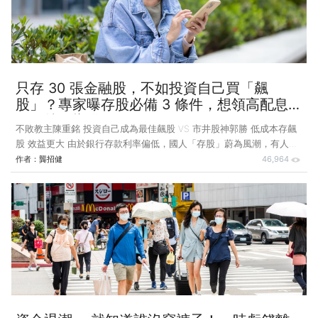
票賺取收入，借券人則須提供擔保金，進行借券賣出或還券等操作，並
依約定時間歸還同數量同種類的有價證券。只要開立證券戶滿 3
只存 30 張金融股，不如投資自己買「飆
股」？專家曝存股必備 3 條件，想領高配息
股票就那樣挑！
不敗教主陳重銘 投資自己成為最佳飆股 VS 市井股神郭勝 低成本存飆
股 效益更大 由於銀行存款利率偏低，國人「存股」蔚為風潮，有人無
腦「傻傻存」，更多人定期定額。但隨著通膨高漲，「傻傻存」風險大
作者：
龔招健
46,964
增，定期定額的報酬率也可能不如預期。 投資人要如何透過「存飆
股」加速累積財富的速度？本刊特別邀請新書《存飆股 1 次賺進 10 年
股息》作者郭勝與不敗教主暨存股大戶陳重銘對談，以下是兩人對談的
精彩內容： Q：先請郭老師談談什麼是「存飆股」？以小資族每月存
5,000 元為例，算一下存股 20 年能累積多少財富？ 郭勝：一個社會新
鮮人若每