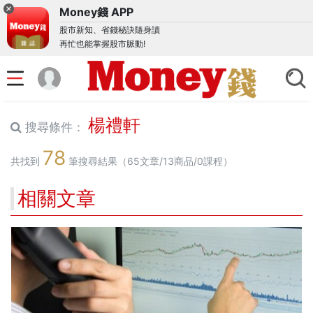
Money錢 APP
股市新知、省錢秘訣隨身讀
再忙也能掌握股市脈動!
楊禮軒
搜尋條件：
78
共找到
筆搜尋結果（65文章/13商品/0課程）
相關文章