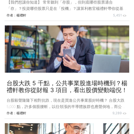
【我們想讓你知道】 常常聽到「存股」，但到底哪些股票適合
「存」？投資哪些股票只是在「投機」？讓算利教官楊禮軒帶你從基本
面、財報，看穿台股市場，找出存股最佳組合！ 文 / 算利教官 楊禮
作者：
楊禮軒
5,451
軒 好書立即購買：楊禮軒《教官，財報有問題──看穿市場鬼故事 買
到銅板好股》 很多朋友問我，有哪些股票適合存股？我在 2007 年開
始投資股票時，記取父母在 1989∼1991 年虧損的慘痛經驗。我父母學
歷不高，他們在工廠工作，也沒學過什麼財經知識，與其說投資，其實
充其量只是投機吧！ 那個年代買股票的人，都期待著有人會用
台股大跌 5 千點，公共事業股進場時機到？楊
禮軒教你從財報 3 項目，看出股價變動端倪！
台股殺聲隆隆下相對抗跌，現在是買進公共事業股好時機？ 台股大跌
5,000 點，許多個股腰斬，以往領漲的半導體族群也應聲倒地，而公共
事業股不受景氣循環影響，獲利相對穩定，在台股走空下，是否適合作
作者：
楊禮軒
9,289
為資金避風港呢？ 現在是不是買進公共事業股的好機會呢？在我完稿
時（2022 年 10 月 19 日）並不會是最好的機會，因為在這一波指數下
殺 5,000 點，半導體、電子、傳產等許多個股腰斬的情況下，公共事業