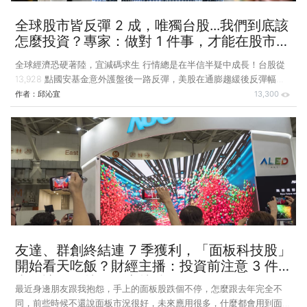
全球股市皆反彈 2 成，唯獨台股...我們到底該
怎麼投資？專家：做對 1 件事，才能在股市存
活！
全球經濟恐硬著陸，宜減碼求生 行情總是在半信半疑中成長！台股從
13,928 點國安基金意外護盤後一路反彈，美股在通膨趨緩後反彈幅度
更甚台股。事實上，最近全球股市除台股以外，反彈幅度都來到 2 成
作者：
邱沁宜
13,300
左右，相較之下，台股的反彈幅度還算是落後的。部分券商甚至預告接
下來還有 2,000 點以上大行情，是否實現不知道，但部分個股確實已出
現彷彿千點行情的大反彈。 美股台股的反彈到底能夠走多久？所有的
利空真的都鈍化了嗎？不管是台灣還是美國的經濟數據都顯示，景氣往
下走幾乎是確定的，美國的 2 年期跟 10 年期公債殖利率持續倒掛，代
表衰退的風險增加，台灣主計處也下修了明（2023）年的
友達、群創終結連 7 季獲利，「面板科技股」
開始看天吃飯？財經主播：投資前注意 3 件
事，讓你買就漲、賣就跌！
最近身邊朋友跟我抱怨，手上的面板股跌個不停，怎麼跟去年完全不
同，前些時候不還說面板市況很好，未來應用很多，什麼都會用到面