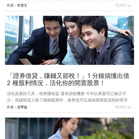
板，怎麼一瞬間風雲變色？ 面板股也是景氣循環股？ 我笑笑跟他
作者：
朱楚文
12,902
說，你知道面板屬於景氣循環股嗎？當景氣好時，面板當然好棒棒，但
現在聯準會升息，又有烏惡戰爭干擾，加上中國疫情封成，未來經濟前
景雜音很大，面板屬於景氣敏感的產業，當然波動就會很大。近期台灣
面板雙虎友達、群創就終結連七季獲利，開始出現虧損，原本預期第三
季將是傳統旺季，現在也顯得充滿挑戰。 原來科技股也有景氣循環
股？其實不只是面板，包括記憶體，甚至某種程度我個人認為二線的晶
圓代工，
「證券借貸，賺錢又節稅！」1 分鐘搞懂出借
2 種股利情況，活化你的閒置股票！
活化資產好工具，借券賺收益 還有節稅機會 今年以來股市已修正不
少，長線投資人除了續抱股票外，借券也可以成為開源節流的好幫手，
活化自己閒置的股票，一起度過市場逆風。 今（2022）年以來截至 7
作者：
游季婕
18,695
月 1 日，台灣加權股價指數已下跌 21.5%，部分投資人忍痛停損，但也
有人勇敢續抱，專注長線投資。此時，想要活化自己閒置的股票，借券
就是一個不錯的方式，藉由出借股票收取利息，可替自己在股市不佳時
創造另一條金流。 借券，全名為「有價證券借貸」，由出借人借出股