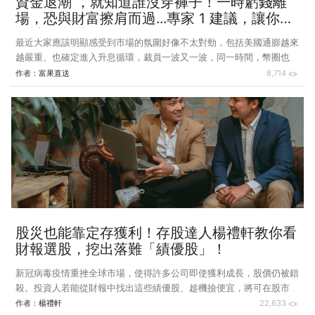
資金退潮 ，就知道誰沒穿褲子！一時虧錢離
場，恐與財富擦肩而過...專家 1 建議，讓你離
股神更靠近！
最近大家應該明顯感受到市場的氛圍好像不太對勁，包括美國通膨越來
越嚴重、也確定進入升息循環，裁員一波又一波，同一時間，幣圈也狀
況百出，數百億美金蒸發，股市的波動也越來越大，而且好多公司的股
作者：
富果直送
8,714
價破底再破底，投資人哀嚎遍野，許多人都在問：到底發生什麼事了？
股市波動大，我們該如何應對？ 這邊提出幾點分享，最後再談談在這
樣的亂世，我們應該如何應對。 首先，大家一定要知道景氣是會循環
的，上一波股價（幣價、NFT）的大漲，有很大的一部份是因為資金充
沛所造成，因為貨幣乘數效應，所以美國政府量化寬鬆印出來的錢，投
入到市場上是會放大好多倍的，在沒有新的需求來消耗這些貨幣供
股災也能靠定存獲利！存股達人楊禮軒教你看
財報選股，挖出落難「績優股」！
新冠病毒疫情重挫全球市場，使得許多公司即使獲利成長，股價仍被錯
殺。投資人若能從財報中找出這些績優股、趁機撿便宜，將可在股市反
彈時有不錯獲利。 今（2020）年第 1 季是我投資股票十多年以來最驚
作者：
楊禮軒
22,633