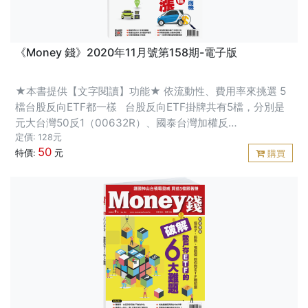
《Money 錢》2020年11月號第158期-電子版
★本書提供【文字閱讀】功能★ 依流動性、費用率來挑選 5
檔台股反向ETF都一樣 台股反向ETF掛牌共有5檔，分別是
元大台灣50反1（00632R）、國泰台灣加權反
1（00664R）、富邦台灣加權反1（00676R）、群益台灣加
定價: 128元
50
權反1（00686 R）、兆豐藍籌30反1
特價:
元
購買