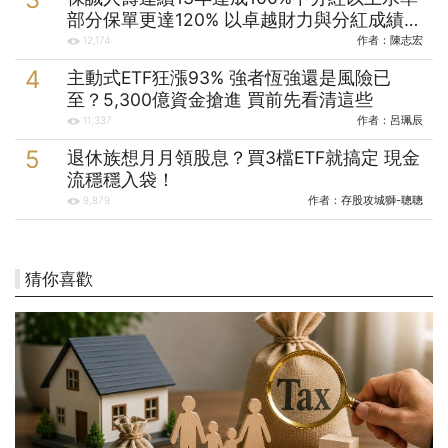
部分保單更達120% 以卓越財力與分紅成績實
踐保戶承諾
作者：
陳志宏
12,174
主動式ETF狂漲93% 強者恆強還是風險已
至？5,300億資金搶進 買前先看清這些
作者：
呂珮辰
11,337
退休族想月月領股息？買3檔ETF就搞定 現金
流穩穩入袋！
作者：
存股攻城獅-聰聰
9,879
猜你喜歡