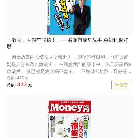
「教官，財報有問題！」──看穿市場鬼故事 買到銅板好
股
用看故事的心情進入財報世界， 即使不懂財報，也可以輕
鬆提升財商及判斷能力， 在爾虞我詐的股市中，你只要贏過9
成散戶， 就已經足夠吃喝不盡了。 不懂遊戲規則，只好等
著被套牢。 當你在股市待越久、越熟悉，更要感到害怕與敬
定價: 420元
332
畏！ &n
特價:
元
購買