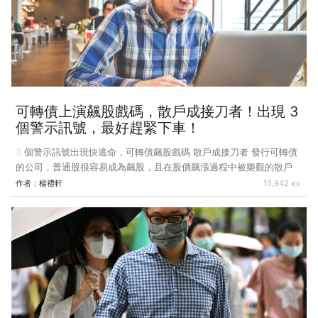
股跌幅相對較小，即使是跌幅較大的台汽電從今年的高點 39.6 元下跌
到 29.8元，也僅下跌了 24.74%。 天然氣族群跌幅更小，大台北
（9908）從今年高點 34.3
可轉債上演飆股戲碼，散戶成接刀者！出現 3
個警示訊號，最好趕緊下車！
3 個警示訊號出現快逃命，可轉債飆股戲碼 散戶成接刀者 發行可轉債
的公司，普通股很容易成為飆股，且在股價飆漲過程中被樂觀的散戶買
走，當你看到 3 個訊號在有發行可轉債的普通股發生時，最好趕快下
作者：
楊禮軒
15,942
車。 從 2014 年開始，我將有價證券信託出借給市場上的法人機構等，
因此注意到長期出借的股票大部分都有發行可轉債，且在可轉債發行期
間，股價常會暴漲暴跌。 於是我開始深入研究，發現原來大部分發行
可轉債的公司，發行可轉債時壓根就沒打算還錢。要如何不還錢呢？當
普通股股價超過可轉債轉換價格時，持有可轉債的人就能獲得利益，於
是會將之轉換成普通股賺取價差。 全數轉換完畢，