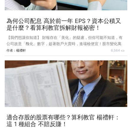
為何公司配息 高於前一年 EPS？資本公積又
是什麼？看算利教官拆解財報祕密！
【我們想讓你知道】 財報存在「美化」的疑慮，但你可能不知道，有
公司故意「醜化」數字，趁著散戶大賣時，進場檢便宜！股市變化萬
千，吸引了眾多好手入場競技，在任何領域想要出類拔萃，肯定要了解
作者：
楊禮軒
6,564
該領域的專業知識與技能！ 文 / 算利教官 楊禮軒 資本公積是什麼？
經常有朋友問我：「為什麼某家公司配息高於前一年的 EPS？」通常配
息高於獲利的公司，大部分是拿資本公積出來配息。什麼是資本公積？
拿資本公積出來配息有什麼優缺點呢？ 一家公司財務報表中的資產負
債表是由「資產、負債及股東權益」所組成，股東權益底下又包含股
本、資本公積、保留盈餘、庫藏股、其
適合存股的股票有哪些？算利教官 楊禮軒：
這 1 種組合 不賠反賺！