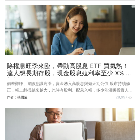
奇的經驗，其中，美股多次熔斷，連股神巴菲特都是頭一次見到。 就
我個人來說，即使資產配置有 7 成在非景氣循環股，也得面對 3 月份
持股由今年最高點下跌 16% 的考驗，雖然截至 6 月 9 日為止，我的持
股創今年新高，帳面獲利 4%，但還是上了一堂震撼教育課，因為期間
的波動高達 20%，相信不少股市新鮮人面對這樣的劇烈波動，內心也
是很煎熬。 其實，理性的投資人在買進一檔個股時，
除權息旺季來臨，帶動高股息 ETF 買氣熱！
達人想長期存股，現金股息殖利率至少 X% 才
划算！
價差難賺、避險意識高漲，資金湧入高股息與短天期公債 股市持續修
正，帳上虧損越來越大，此時有股利、配息入帳，多少能溫暖投資人的
心，加上除權息旺季即將來臨，高股息標的將持續吸金。 近一個月全
作者：
張國蓮
28,997
球股市大跌大漲或大跌小彈，指數越走越低，投資人的虧損持續擴大，
正當投資人哀號價差難賺時，今（2022）年台股上市櫃企業預估配發
股息逾 2.35 兆元讓投資人心情陰轉晴，再加上現金股息殖利率因股價
大跌，逾 6%、逾 8% 等議題不斷被提起，5 月 18 日除息的國泰永續高
股息（00878）吸引投資人爭相買進。 因此，本月國泰永續高股息的
市值在 Top5 中較上個月再上升一名，不僅是唯一淨