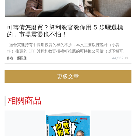
可轉債怎麼買？算利教官教你用 5 步驟選標
的，市場震盪也不怕！
適合買進持有中長期投資的標的不少，本文主要以陳逸朴（小資
YP）推薦的 ETF 與算利教官楊禮軒推薦的可轉換公司債（以下稱可轉
債，CB）為主。 指數化投資 陳逸朴推薦 VT 與 BNDW 陳逸朴 2017 年
作者：
張國蓮
44,562
決定改以指數化投資為主，目前以 Vanguard 全世界股票
ETF（Vanguard Total World Stock ETF，VT）以及 Vanguard 全世界債
更多文章
券 ETF（Vanguard Total World Bond ETF，BNDW）兩檔組成 8：2 的
配置投資組合，這 6 年來年化報酬率約 10%。 由於陳逸朴投資的是全
世界企業
相關商品