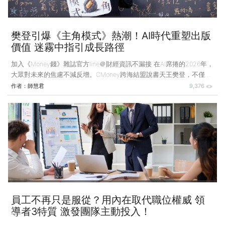
樊登引爆《主角模式》熱潮！AI時代重塑出版
價值 迷霧中指引成長路徑
加入《Money錢》雜誌官方line＠財經資訊不漏接 在AI席捲的2026年，
大眾對未來的焦慮不減反增。CMoney跨海結盟說書天王樊登，不僅是
其知識產業的戰略布局，更透過頂級導師同台激盪，解構如何啟動內在
作者：
師慧君
9,376
動力，重塑自我成長。 今（2026）年初，出版與知識付費產業迎來
一場指標性的層峰對話。由台灣金融資訊龍頭CMoney策劃的《主角模
式》新書發布會，特邀作者—「亞洲第一說書人」樊登親自來台。 發
布會現場，不僅蔡康永親臨致詞，還匯集了暢銷作家郝旭烈、公關教母
丁菱娟，以及知名YouTuber志祺七七、文森說書Vincent、張修修等近
200名知
員工不再只是服從？用內在取代職位權威 領
導者3特質 激發團隊主動投入！