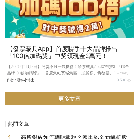
CMoney【發票載具】App 本期中獎放大活動為了回饋用戶，從生活各
方面帶來好運優惠，包含美妝保健、知識學習、人氣美食
【發票載具App】首度聯手十大品牌推出
「100倍加碼獎」中獎領現金2萬元！
【2025年11月7日】開獎不只一次機會！發票載具App宣布推出「聯合
品牌100倍加碼獎」，首度集結瓦城集團、必勝客、肯德基、CMoney
等10家品牌共同參與，打造年底最強開獎盛事。 活動期間為
作者：
發科小博士
9,530
2025/11/07（五）至2025/12/31（三），並將於 2026年1月25日（日）
統一發票開獎日同步公布加碼獎號。凡於活動期間，至指定品牌消費並
更多文章
將雲端發票存入【發票載具】App 的用戶，就有機會在開獎當天中獎再
領現金2萬元！ 中獎即領2萬元！三步驟輕鬆參加 活動期間，用戶只需
依下列步驟參加即可： 1. 前往【發票載具】App「加碼獎活動頁」，選
擇欲參加的品
熱門文章
高所得族如何聰明報稅？陳重銘全面解析股