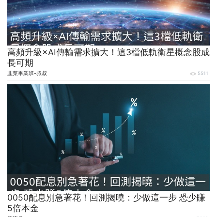
高頻升級×AI傳輸需求擴大！這3檔低軌衛星概念股成
長可期
韭菜畢業班-叔叔
5511
0050配息別急著花！回測揭曉：少做這一步 恐少賺
5倍本金