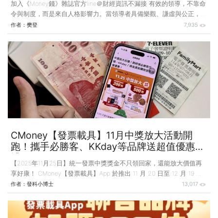
加入《Money錢》雜誌官方line＠財經資訊不漏接 有效的領導，不靠命
令與制度，而是來自人格影響力。當領導者具備樂觀、謙虛與公正，員
工不再只是服從安排，而會主動投入，組織也因此建立起能穿越不確定
作者：
樊登
7,935
性的長期韌性。 引領員工成長的前提，是讓領導者成為值得追隨的
人，讓員工能夠、願意被領導者所影響。這種影響力不是來自職位賦予
的權威，而是源於領導者內在特質所散發出的影響力，其中，樂觀、謙
虛與公正構成了領導力的3大支柱，它們共同打造了領導者引領他人成
長的領導格局。 ▋樂觀 被忽視的科學精神 讓團隊追求卓越 一提到科
學精神，大多數人腦海中浮現的是
CMoney【發票載具】11月中獎放大活動開
跑！攜手必勝客、KKday等品牌送超值優惠好
禮
【2025年11月25日】統一發票中獎獎金不只領回家，還能放大價值再
享好康！ CMoney【發票載具】App 於推出 11 月 20 日至 12 月 19 日
間推出「中獎放大」限定活動，只要符合 114 年 9–10 月統一發票中獎
作者：
發科小博士
13,017
200 元或 500 元，即可進入活動頁面領取專屬獎勵，攜手
GREENGOLD綠金、必勝客、KKday 等品牌送出大優惠，讓好運延續再
加倍！ 發票獎金翻倍放大 四大品牌超值回饋等獨家優惠登場