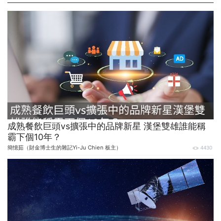
成熟餐飲巨頭vs擴張中的品牌新星 漢堡雙雄誰能稱
霸下個10年？
簡憶茹（財金博士生的雜記Yi-Ju Chien 板主）
4430