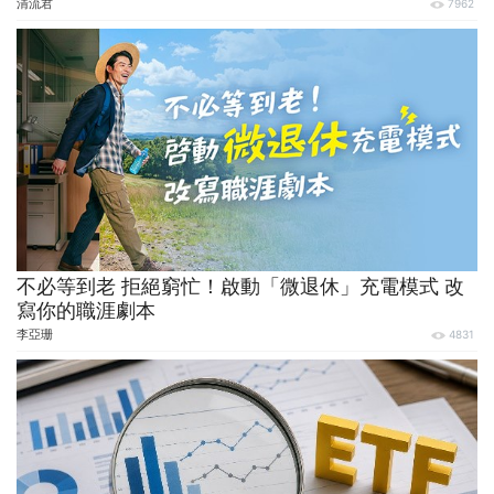
清流君
7962
不必等到老 拒絕窮忙！啟動「微退休」充電模式 改
寫你的職涯劇本
李亞珊
4831