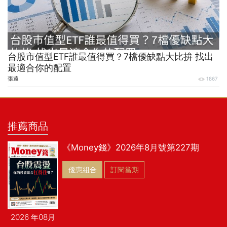
台股市值型ETF誰最值得買？7檔優缺點大比拚 找出
最適合你的配置
張遠
1867
推薦商品
《Money錢》2026年8月號第227期
優惠組合
訂閱當期
2026 年08月