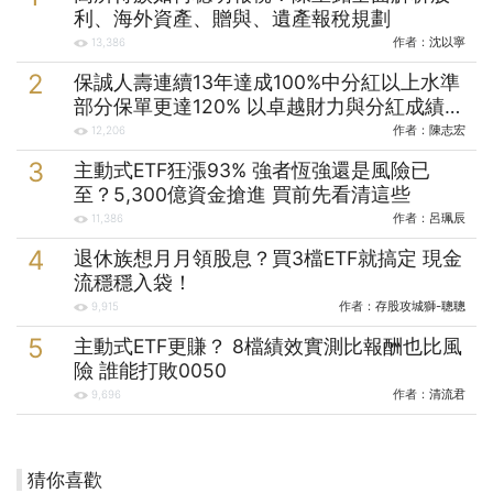
利、海外資產、贈與、遺產報稅規劃
作者：
沈以寧
13,386
保誠人壽連續13年達成100%中分紅以上水準
部分保單更達120% 以卓越財力與分紅成績實
踐保戶承諾
作者：
陳志宏
12,206
主動式ETF狂漲93% 強者恆強還是風險已
至？5,300億資金搶進 買前先看清這些
作者：
呂珮辰
11,386
退休族想月月領股息？買3檔ETF就搞定 現金
流穩穩入袋！
作者：
存股攻城獅-聰聰
9,915
主動式ETF更賺？ 8檔績效實測比報酬也比風
險 誰能打敗0050
作者：
清流君
9,696
猜你喜歡