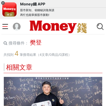
Money錢 APP
股市新知、省錢秘訣隨身讀
再忙也能掌握股市脈動!
樊登
搜尋條件：
4
共找到
筆搜尋結果（4文章/0商品/0課程）
相關文章