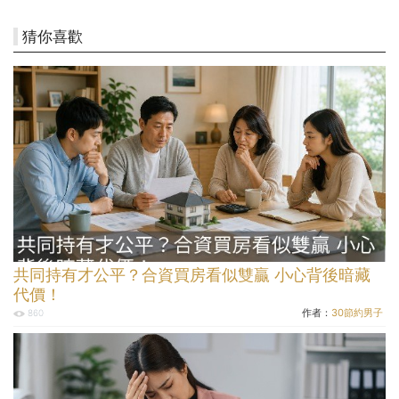
猜你喜歡
共同持有才公平？合資買房看似雙贏 小心背後暗藏
代價！
作者：
30節約男子
860