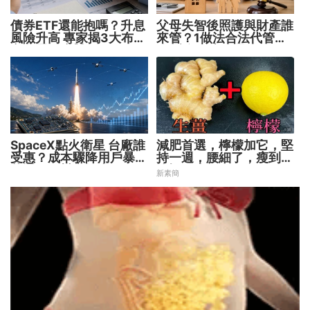
債券ETF還能抱嗎？升息
父母失智後照護與財產誰
風險升高 專家揭3大布局
來管？1做法合法代管財
方向靈活應對
務 避免家庭風暴！
SpaceX點火衛星 台廠誰
減肥首選，檸檬加它，堅
受惠？成本驟降用戶暴增
持一週，腰細了，瘦到你
華通、穩懋享紅利！
懷疑人生
新素簡