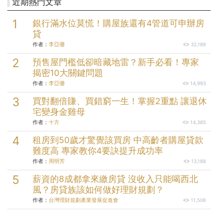
近期熱門文章
銀行滿水位莫慌！購屋族還有4管道可申辦房
貸
作者：
李亞珊
32,189
預售屋門檻低卻暗藏地雷？新手必看！專家
揭密10大關鍵問題
作者：
李亞珊
14,993
買對翻倍賺、買錯窮一生！掌握2重點 讓退休
宅變身金雞母
作者：
十方
14,385
租房到50歲才驚覺該買房 中高齡者購屋貸款
難度高 專家教你4要訣提升成功率
作者：
周明芳
13,188
薪資的8成都拿來繳房貸 沒收入只能喝西北
風？房貸族該如何做好理財規劃？
作者：
台灣理財規劃產業發展促進會
11,506