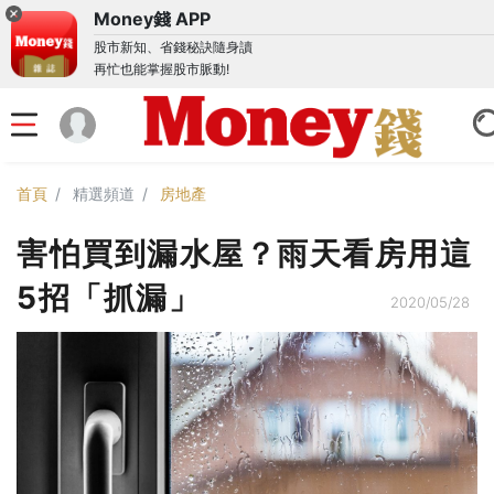
Money錢 APP
股市新知、省錢秘訣隨身讀
再忙也能掌握股市脈動!
首頁
精選頻道
房地產
害怕買到漏水屋？雨天看房用這
5招「抓漏」
2020/05/28