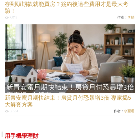
存到頭期款就能買房？簽約後這些費用才是最大考
驗！
作者：
李勛
7,015
新青安蜜月期快結束！房貸月付恐暴增3倍 專家揭5
大解套方案
作者：
李亞珊
3,584
用手機學理財