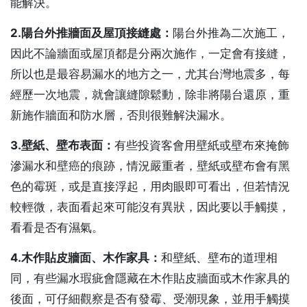
能解決。
2.
陽台外推牆面及屋頂接縫處：
陽台外推為二次施工，
因此不論牆面或屋頂都是分兩次施作，一定會有接縫，
所以也是最容易漏水的地方之一，尤其台灣地震多，每
經歷一次地震，就會讓縫隙鬆動，除非將陽台還原，重
新施作牆面和防水層，否則很難解決漏水。
3.
壁紙、壁布表面：
有些投資客會用壁紙或壁布來掩飾
滲漏水和壁癌的痕跡，情況嚴重者，壁紙或壁布會有黑
色的霉斑，或是直接浮起，用肉眼即可看出，但若情況
較輕微，表面看起來可能沒有異狀，因此要以手觸摸，
看看是否有濕氣。
4.
木作貼皮牆面、木作家具：
和壁紙、壁布的道理相
同，有些漏水瑕疵會隱藏在木作貼皮牆面或木作家具的
後面，可仔細觀察是否有發霉、受潮現象，並用手觸摸