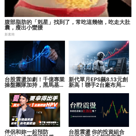
腹部脂肪的「剋星」找到了，常吃這幾物，吃走大肚
囊，瘦出小蠻腰
新素簡
台股震盪加劇！千億專業
新代單月EPS飆8.13元創
操盤團隊加持，黑馬基金
新高！聯手2台廠布局機
全面突圍
器人大腦 搶攻數十兆商
機
伴侶和妳一起預防
台股震盪 你的投資組合