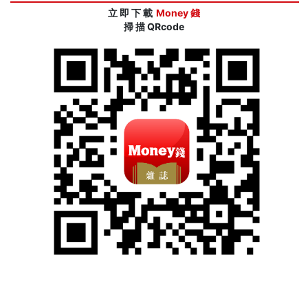
立 即 下 載
Money 錢
掃 描 QRcode