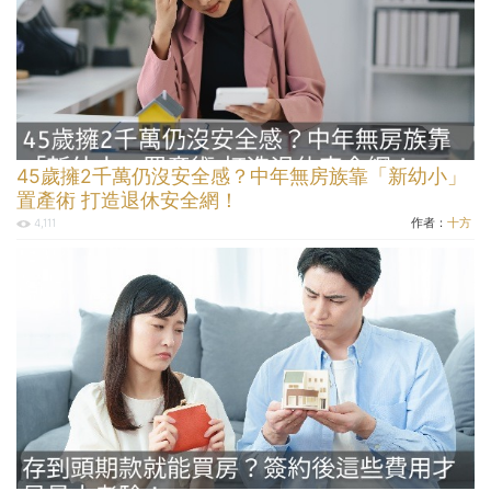
45歲擁2千萬仍沒安全感？中年無房族靠「新幼小」
置產術 打造退休安全網！
作者：
十方
4,111