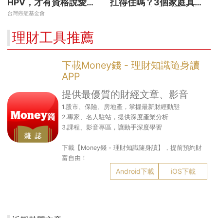
HPV，才有資格說愛
扛得住嗎？3個家庭真實
妳！
故事 揭開資產配置致命
台灣癌症基金會
傷
理財工具推薦
下載Money錢 - 理財知識隨身讀
APP
提供最優質的財經文章、影音
1.股市、保險、房地產，掌握最新財經動態
2.專家、名人駐站，提供深度產業分析
3.課程、影音專區，讓動手深度學習
下載【Money錢 - 理財知識隨身讀】，提前預約財
富自由！
Android下載
iOS下載