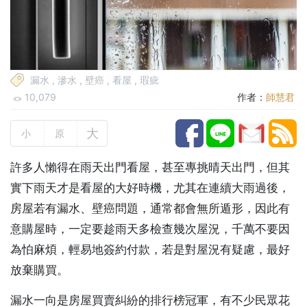
漏水
,
滲水
,
壁癌
,
看屋
,
瑕疵
10,079
作者：
師慧君
大
小
原
許多人懶得在雨天出門看屋，甚至專挑晴天出門，但其
實下雨天才是看屋的大好時機，尤其在連續大雨過後，
房屋若有漏水、壁癌問題，通常都會無所遁形，因此有
意購屋時，一定要趁雨天多檢查幾次屋況，千萬不要因
為怕麻煩，輕易地簽約付款，若是對屋況有疑慮，最好
放棄購買。
漏水一向是房屋買賣糾紛的排行榜冠軍，有不少民眾花