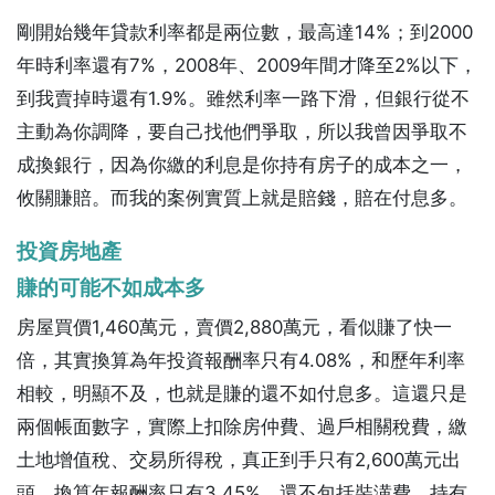
剛開始幾年貸款利率都是兩位數，最高達14%；到2000
年時利率還有7%，2008年、2009年間才降至2%以下，
到我賣掉時還有1.9%。雖然利率一路下滑，但銀行從不
主動為你調降，要自己找他們爭取，所以我曾因爭取不
成換銀行，因為你繳的利息是你持有房子的成本之一，
攸關賺賠。而我的案例實質上就是賠錢，賠在付息多。
投資房地產
賺的可能不如成本多
房屋買價1,460萬元，賣價2,880萬元，看似賺了快一
倍，其實換算為年投資報酬率只有4.08%，和歷年利率
相較，明顯不及，也就是賺的還不如付息多。這還只是
兩個帳面數字，實際上扣除房仲費、過戶相關稅費，繳
土地增值稅、交易所得稅，真正到手只有2,600萬元出
頭，換算年報酬率只有3.45%。還不包括裝潢費、持有