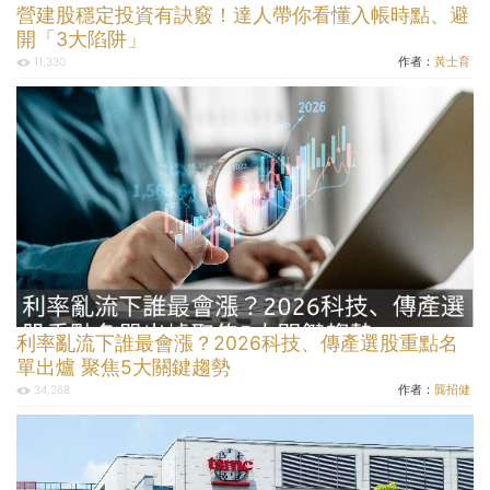
營建股穩定投資有訣竅！達人帶你看懂入帳時點、避
開「3大陷阱」
作者：
黃士育
11,330
利率亂流下誰最會漲？2026科技、傳產選股重點名
單出爐 聚焦5大關鍵趨勢
作者：
龔招健
34,368