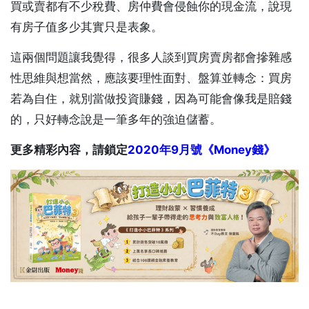
買或賣都有不少稅費、房仲費會侵蝕你的現金流，說現
有房子值多少其實只是表象。
這兩個問題讓我覺得，很多人談到買房賣房都會摻雜感
性思維與想當然，應該要理性面對、盤算並轉念：買房
若為自住，就別當做投資賺錢，因為可能會像我是賠錢
的，只好轉念說是一筆多年的強迫儲蓄。
更多精彩內容，請鎖定
2020年9月號《Money錢》