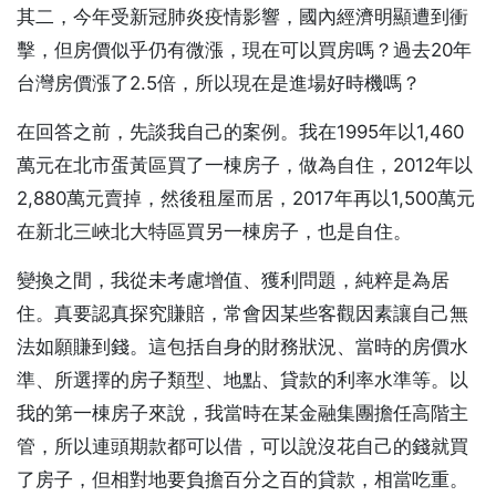
其二，今年受新冠肺炎疫情影響，國內經濟明顯遭到衝
擊，但房價似乎仍有微漲，現在可以買房嗎？過去20年
台灣房價漲了2.5倍，所以現在是進場好時機嗎？
在回答之前，先談我自己的案例。我在1995年以1,460
萬元在北市蛋黃區買了一棟房子，做為自住，2012年以
2,880萬元賣掉，然後租屋而居，2017年再以1,500萬元
在新北三峽北大特區買另一棟房子，也是自住。
變換之間，我從未考慮增值、獲利問題，純粹是為居
住。真要認真探究賺賠，常會因某些客觀因素讓自己無
法如願賺到錢。這包括自身的財務狀況、當時的房價水
準、所選擇的房子類型、地點、貸款的利率水準等。以
我的第一棟房子來說，我當時在某金融集團擔任高階主
管，所以連頭期款都可以借，可以說沒花自己的錢就買
了房子，但相對地要負擔百分之百的貸款，相當吃重。