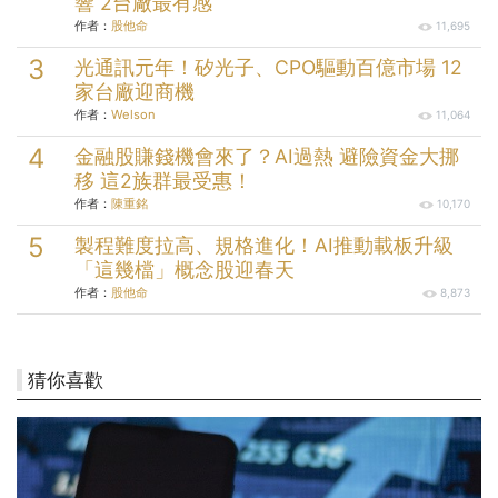
響 2台廠最有感
作者：
股他命
11,695
光通訊元年！矽光子、CPO驅動百億市場 12
家台廠迎商機
作者：
Welson
11,064
金融股賺錢機會來了？AI過熱 避險資金大挪
移 這2族群最受惠！
作者：
陳重銘
10,170
製程難度拉高、規格進化！AI推動載板升級
「這幾檔」概念股迎春天
作者：
股他命
8,873
猜你喜歡