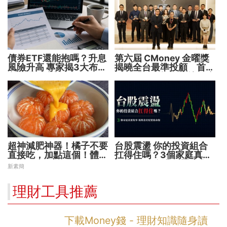
債券ETF還能抱嗎？升息
第六屆 CMoney 金曜獎
風險升高 專家揭3大布局
揭曉全台最準投顧 首度
方向靈活應對
公開「零售投資數據」應
用 助攻投顧、投信打造
下一代
超神減肥神器！橘子不要
台股震盪 你的投資組合
直接吃，加點這個！體重
扛得住嗎？3個家庭真實
天天下降
故事 揭開資產配置致命
新素簡
傷
理財工具推薦
下載Money錢 - 理財知識隨身讀