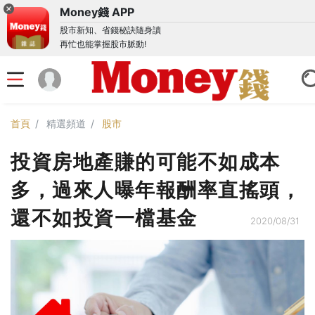
Money錢 APP
股市新知、省錢秘訣隨身讀
再忙也能掌握股市脈動!
首頁
精選頻道
股市
投資房地產賺的可能不如成本
多，過來人曝年報酬率直搖頭，
還不如投資一檔基金
2020/08/31