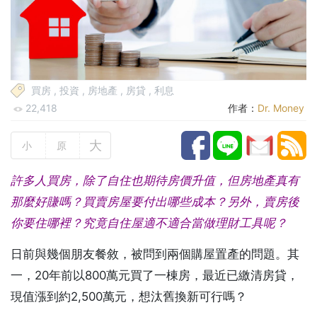
買房
,
投資
,
房地產
,
房貸
,
利息
22,418
作者：
Dr. Money
大
小
原
許多人買房，除了自住也期待房價升值，但房地產真有
那麼好賺嗎？買賣房屋要付出哪些成本？另外，賣房後
你要住哪裡？究竟自住屋適不適合當做理財工具呢？
日前與幾個朋友餐敘，被問到兩個購屋置產的問題。其
一，20年前以800萬元買了一棟房，最近已繳清房貸，
現值漲到約2,500萬元，想汰舊換新可行嗎？