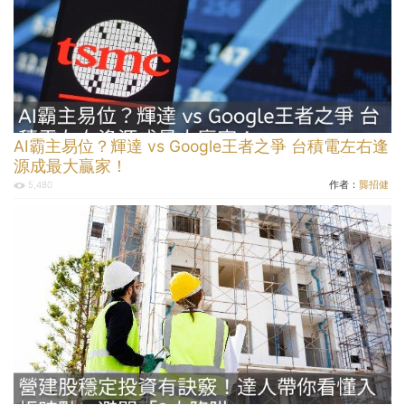
AI霸主易位？輝達 vs Google王者之爭 台積電左右逢
源成最大贏家！
作者：
龔招健
5,480