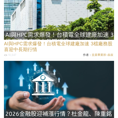
AI與HPC需求爆發！台積電全球建廠加速 3檔廠務股
喜迎中長期行情
作者：
韭菜畢業班-叔叔
10,547