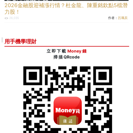
2026金融股迎補漲行情？杜金龍、陳重銘欽點5檔潛
力股！
作者：
呂珮辰
26,035
用手機學理財
立 即 下 載
Money 錢
掃 描 QRcode