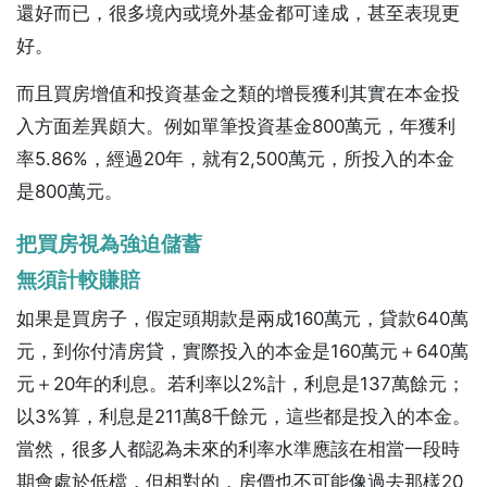
還好而已，很多境內或境外基金都可達成，甚至表現更
好。
而且買房增值和投資基金之類的增長獲利其實在本金投
入方面差異頗大。例如單筆投資基金800萬元，年獲利
率5.86%，經過20年，就有2,500萬元，所投入的本金
是800萬元。
把買房視為強迫儲蓄
無須計較賺賠
如果是買房子，假定頭期款是兩成160萬元，貸款640萬
元，到你付清房貸，實際投入的本金是160萬元＋640萬
元＋20年的利息。若利率以2%計，利息是137萬餘元；
以3%算，利息是211萬8千餘元，這些都是投入的本金。
當然，很多人都認為未來的利率水準應該在相當一段時
期會處於低檔，但相對的，房價也不可能像過去那樣20