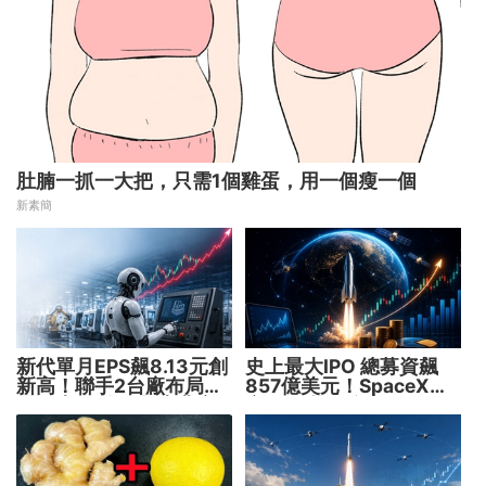
肚腩一抓一大把，只需1個雞蛋，用一個瘦一個
新素簡
新代單月EPS飆8.13元創
史上最大IPO 總募資飆
新高！聯手2台廠布局機
857億美元！SpaceX升
器人大腦 搶攻數十兆商
空 股價能飛多久？
機