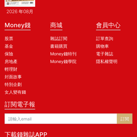
2026 年08月
Money錢
商城
會員中心
股票
雜誌訂閱
訂單查詢
基金
書籍購買
購物車
保險
Money錢特刊
電子雜誌
房地產
Money錢學院
隱私權聲明
輕理財
封面故事
特別企劃
女人變有錢
訂閱電子報
訂閱
下載錢雜誌APP