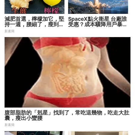
減肥首選，檸檬加它，堅
SpaceX點火衛星 台廠誰
持一週，腰細了，瘦到你
受惠？成本驟降用戶暴增
懷疑人生
華通、穩懋享紅利！
新素簡
腹部脂肪的「剋星」找到了，常吃這幾物，吃走大肚
囊，瘦出小蠻腰
新素簡