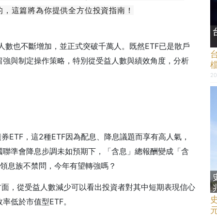
的，這篇將為你提供全方位投資指南！
益人數也不斷增加，並正式突破千萬人。既然ETF已是散戶
留強與制定操作策略，特別從受益人數與績效角度，分析
20
券ETF，這2種ETF因為配息、降息議題而享有高人氣，
國聯準會降息步調未如預期下，「含息」總報酬變成「含
，領息族不禁問，今年有望轉強嗎？
方面，從受益人數減少可以看出投資者對其中短期表現信心
史
率低於市值型ETF。