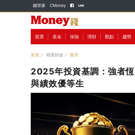
錢管家
CMoney
股票
基金
保險
理財
觀點
趨勢
首頁
精選頻道
股市
2025年投資基調：強者恆強
與績效優等生