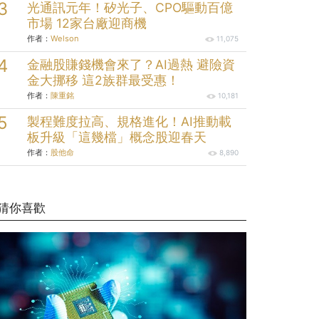
光通訊元年！矽光子、CPO驅動百億
市場 12家台廠迎商機
作者：
Welson
11,075
金融股賺錢機會來了？AI過熱 避險資
金大挪移 這2族群最受惠！
作者：
陳重銘
10,181
製程難度拉高、規格進化！AI推動載
板升級「這幾檔」概念股迎春天
作者：
股他命
8,890
猜你喜歡