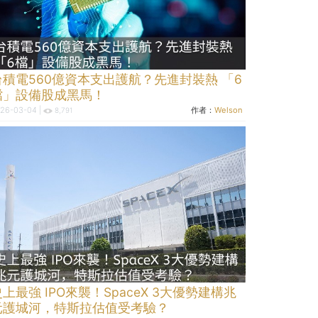
台積電560億資本支出護航？先進封裝熱 「6
檔」設備股成黑馬！
26-03-04 |
作者：
Welson
8,791
上最強 IPO來襲！SpaceX 3大優勢建構兆
元護城河，特斯拉估值受考驗？