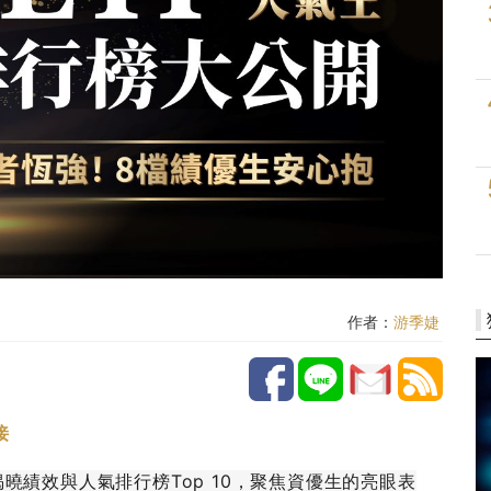
作者：
游季婕
接
曉績效與人氣排行榜Top 10，聚焦資優生的亮眼表