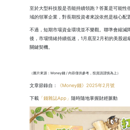
至於大型科技股是否能持續領跑？答案是可能性很
域的領軍企業，對長期投資者來說依然是核心配
不過，短期市場資金環境並不樂觀。聯準會縮減降
後，市場情緒持續低迷，1月底至2月初的美股超
關鍵契機。
（圖片來源：Money錢 / 內容僅供參考，投資請謹慎為上）
文章節錄自：
《Money錢》2025年2月號
下載
「錢雜誌App」
隨時隨地掌握財經脈動