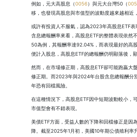
例如，元大高股息（
0056
）與元大台灣50（
005
移，也發現高股息與市值型的波動度越來越相近
或許有投資人不服氣，認為2023年高股息ETF
含息總報酬率來看，高股息ETF的整體表現依然
50為例，其報酬率達92.04%，而表現最好的高
便計入股息，高股息ETF的總報酬仍明顯落後，
然而，在市場修正期，高股息ETF卻可能跑贏大
修正期。而2023年與2024年台股含息總報酬分別增
年恐有回檔風險。
在這種情況下，高股息ETF因中短期波動較小，
市值型會有不錯表現。
美債ETF方面，受益人數的下降和回檔修正是因為
降。截至2025年1月初，美國10年期公債殖利率