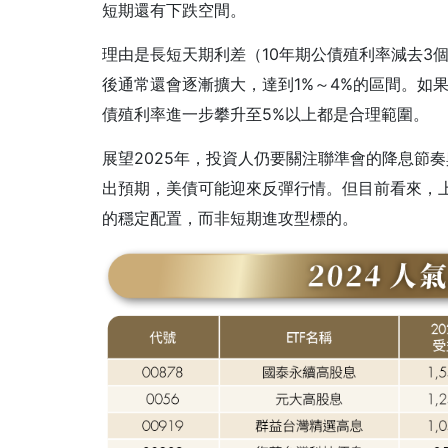
短期還有下跌空間。
理由是長短天期利差（10年期公債殖利率減去3
後通常還會逐漸擴大，達到1%～4%的區間。如果以
債殖利率進一步攀升至5%以上都是合理範圍。
展望2025年，投資人仍要關注聯準會的降息節
出預期，美債可能迎來反彈行情。但目前看來，上
的穩定配置，而非短期進攻型標的。