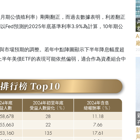
個月期公債殖利率）剛剛翻正，而過去數據表明，利差翻正
Fed預測的2025年底基準利率3.9%為計算，10年期公
奏與市場預期的調整。若年中點陣圖顯示下半年降息幅度超
20
半年美債ETF的表現可能依然偏弱，適合作為資產組合中