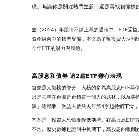
現。無論你是關注熱門主題，還是尋找穩健標
去（2024）年股市不斷上漲的過程中，ETF受
資產組合中的標準配備，本文為了幫投資人汰弱
今年ETF的潛力與風險。
高股息和債券 這2種ETF難有表現
首先是人氣榜的部分，入榜的多為高股息ETF與債
只是去年在台股是台積電一個人的武林，以及美
淚」總報酬，受益人數於去年第4季起持續下滑
答案是，投資人恐怕要降低期待。在高股息ETF
不足。歷史數據也證明中長期下，高股息的報酬效