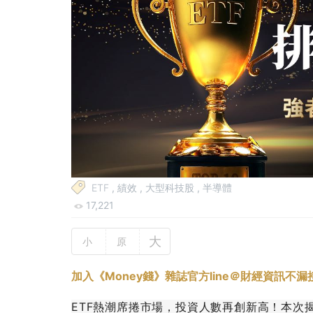
ETF
,
績效
,
大型科技股
,
半導體
17,221
大
小
原
加入《Money錢》雜誌官方line＠財經資訊不漏
ETF熱潮席捲市場，投資人數再創新高！本次揭