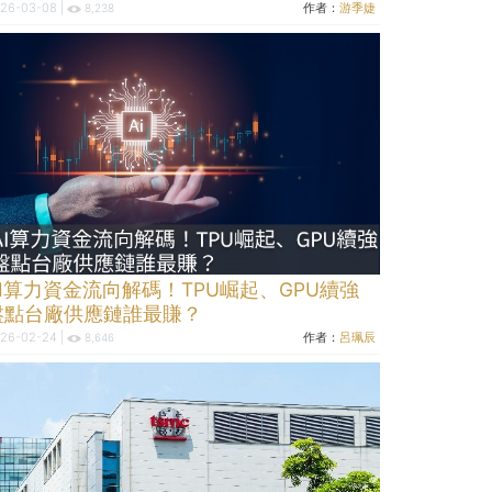
26-03-08 |
作者：
游季婕
8,238
AI算力資金流向解碼！TPU崛起、GPU續強
盤點台廠供應鏈誰最賺？
26-02-24 |
作者：
呂珮辰
8,646