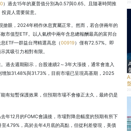
20
0
）過去15年的夏普值分別為0.57與0.65。且隨著時間推
，投資人需要留意。
表現搶眼，2024年稍作休息實屬正常。然而，若合併兩年的
不敵市值型ETF。以人氣榜中兩年含息總報酬最高的富邦台
股息ETF—群益台灣精選高息（
00919
）僅有72.57%。即
顯示其吸引力相對有限。
盤。過去週期顯示，台股連續2～3年大漲後，通常會進入
加31.48%與31.73%，目前市場已呈現高基期，2025
20
可能有短暫保護效果，但預期市場不會修正太久，最終仍是
去年12月的FOMC會議後，市場對降息幅度的預期有所下
升至4.79%，高於去年4月底的高點，但從利差發現，美債