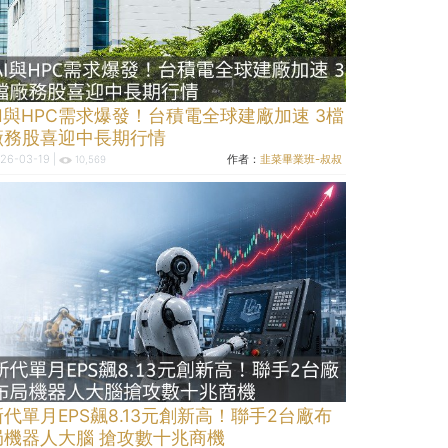
AI與HPC需求爆發！台積電全球建廠加速 3檔
廠務股喜迎中長期行情
26-03-19 |
作者：
韭菜畢業班-叔叔
10,569
新代單月EPS飆8.13元創新高！聯手2台廠布
局機器人大腦 搶攻數十兆商機