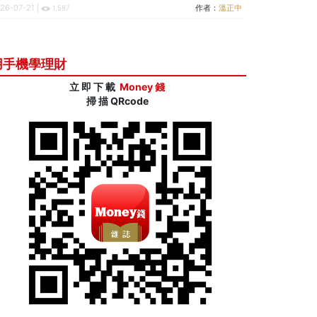
26-07-21 |
作者：
溫正中
1,587
用手機學理財
立 即 下 載
Money 錢
掃 描 QRcode