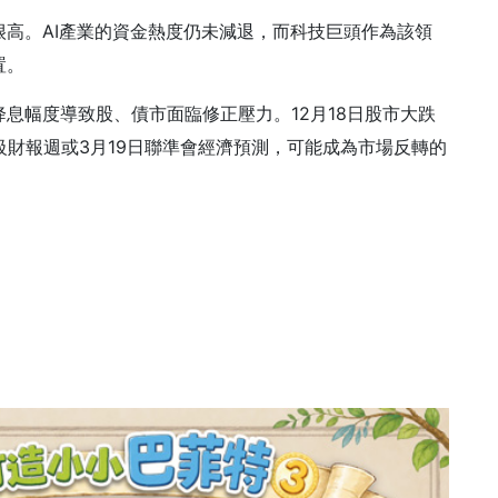
高。AI產業的資金熱度仍未減退，而科技巨頭作為該領
置。
息幅度導致股、債市面臨修正壓力。12月18日股市大跌
級財報週或3月19日聯準會經濟預測，可能成為市場反轉的