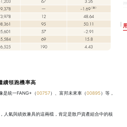
20
繼續領跑機率高
像是統一FANG+（
00757
）、富邦未來車（
00895
）等，
，人氣與績效兼具的這兩檔，肯定是散戶資產組合中的核