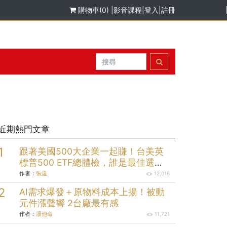
購物車(0)
|
影音課程
|
登入
|
註冊
近期熱門文章
跟著美國500大企業一起賺！台美英
標普500 ETF總體檢，誰是最佳選
擇？
作者：
張遠
12,016
AI需求爆發＋原物料成本上揚！被動
元件漲聲響 2台廠最有感
作者：
股他命
11,721