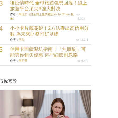
後疫情時代 全球旅遊強勢回溫！線上
旅遊平台頂尖3強大對決
作者：
簡憶茹（財金博士生的雜記Yi-Ju Chien 板
主）
13,302
小小卡片藏關鍵！2方法養出高信用分
數 為未來財務打好基礎
作者：
李勛
12,218
信用卡回饋避坑指南！「無腦刷」可
能讓你錯失優惠 這些細節別忽略
作者：
周明芳
9,474
猜你喜歡