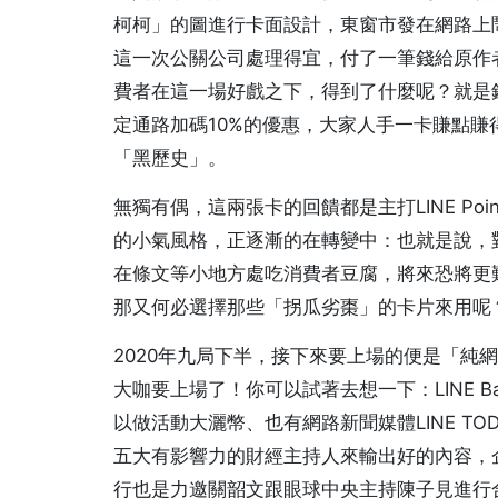
柯柯」的圖進行卡面設計，東窗市發在網路上
這一次公關公司處理得宜，付了一筆錢給原作
費者在這一場好戲之下，得到了什麼呢？就是
定通路加碼10%的優惠，大家人手一卡賺點
「黑歷史」。
無獨有偶，這兩張卡的回饋都是主打LINE Po
的小氣風格，正逐漸的在轉變中：也就是說，
在條文等小地方處吃消費者豆腐，將來恐將更
那又何必選擇那些「拐瓜劣棗」的卡片來用呢
2020年九局下半，接下來要上場的便是「純
大咖要上場了！你可以試著去想一下：LINE Bank
以做活動大灑幣、也有網路新聞媒體LINE T
五大有影響力的財經主持人來輸出好的內容，
行也是力邀關韶文跟眼球中央主持陳子見進行