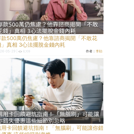
存款500萬仍焦慮？他靠諮商揭開「不敢花
錢」真相 3心法擺脫金錢內耗
26-05-29 |
作者：
李勛
6,109
信用卡回饋避坑指南！「無腦刷」可能讓你錯