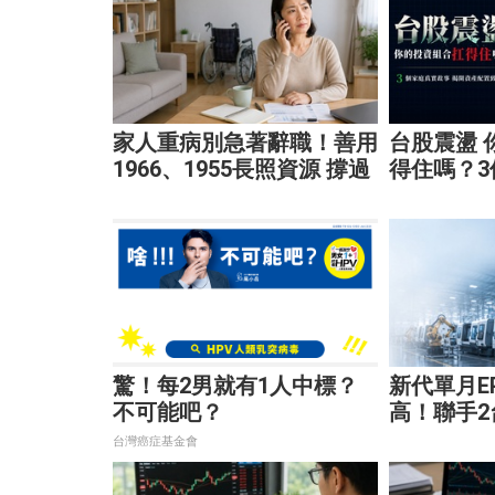
家人重病別急著辭職！善用
台股震盪 
1966、1955長照資源 撐過
得住嗎？
家庭財務危機
揭開資產
驚！每2男就有1人中標？
新代單月EP
不可能吧？
高！聯手
大腦 搶攻
台灣癌症基金會