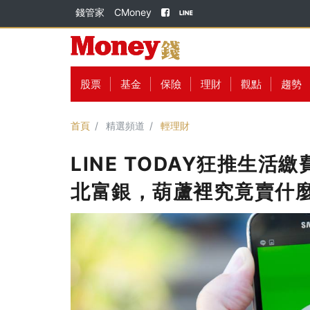
錢管家
CMoney
股票
基金
保險
理財
觀點
趨勢
首頁
精選頻道
輕理財
LINE TODAY狂推生
北富銀，葫蘆裡究竟賣什