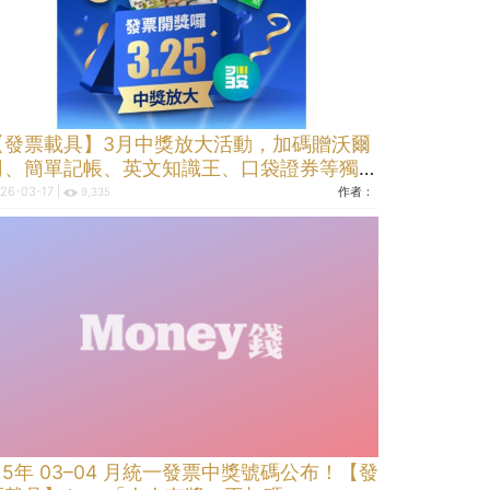
【發票載具】3月中獎放大活動，加碼贈沃爾
司、簡單記帳、英文知識王、口袋證券等獨家
好禮
26-03-17 |
作者：
9,335
115年 03–04 月統一發票中獎號碼公布！【發