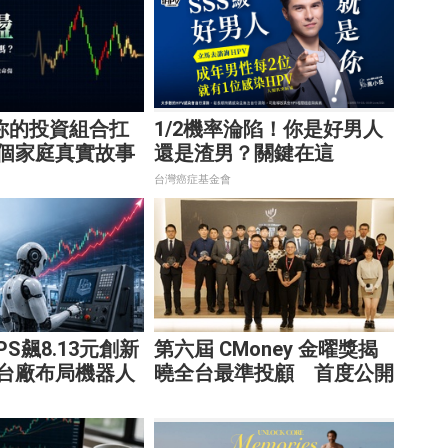
你的投資組合扛
1/2機率淪陷！你是好男人
3個家庭真實故事
還是渣男？關鍵在這
配置致命傷
台灣癌症基金會
S飆8.13元創新
第六屆 CMoney 金曜獎揭
2台廠布局機器人
曉全台最準投顧 首度公開
數十兆商機
「零售投資數據」應用 助
攻投顧、投信打造下一代