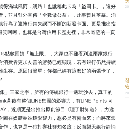
鬧得滿城風雨，網路上也訛稱此卡為「盜圖卡」，還好
20
者，並且對外宣傳「全數做公益」，此事暫且落幕。消
銀行為了遮掩行銷失誤而不斷的新發卡面、更是推出指
賺得笑呵呵，也算是台灣信用卡歷史裡，非常奇葩的一頁
ints點數回饋「無上限」，大家也不難看到這兩家銀行
對消費者更加友善的態勢已經顯現，若有銀行仍然持續
難生存。原因很簡單：你都已經有這麼好的兩張卡了，
？
網銀」三家之爭，所有的傳統銀行一邊玩沙去，真正的
20
背後有整個LINE集團的影響力，有LINE Points 可
ODAY，近期更是出推出原創節目《理了財知道》，力邀
企圖在媒體圈站穩影響力，想必是有備而來；而將來銀
合作，也算是一砲打響社群知名度；反而樂天銀行靜悄