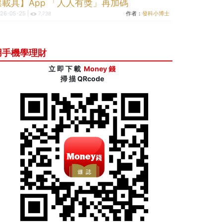
票載具】App 「人人有獎」再加碼
26-05-25 |
作者：
發科小博士
7,738
用手機學理財
立 即 下 載
Money 錢
掃 描 QRcode