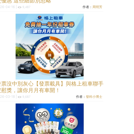
失優惠 這些細節別忽略
26-04-16 |
作者：
周明芳
9,487
發票沒中別灰心【發票載具】與格上租車聯手
安慰獎，讓你月月有車開！
26-03-18 |
作者：
發科小博士
9,687