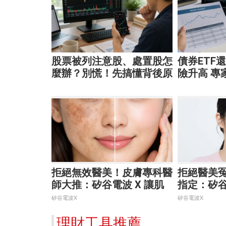
股票被列注意股、處置股怎
債券ETF
麼辦？別慌！先搞懂背後原
險升高 專
因再操作
靈活應對
拒絕無效醫美！皮膚專科醫
拒絕醫美
師大推：矽谷電波 X 讓肌
指定：矽谷
膚由內而外更強韌
外養出逆
矽谷電波X
矽谷電波X
理財工具推薦