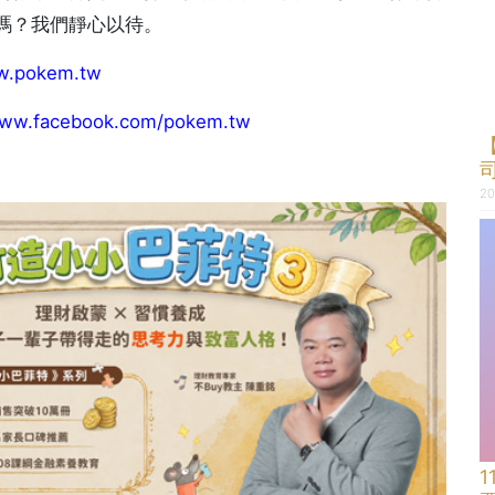
嗎？我們靜心以待。
w.
pokem.tw
www.
facebook.com/pokem.tw
20