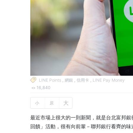
LINE Points
,
網銀
,
信用卡
,
LINE Pay Money
16,840
大
小
原
最近市場上很大的一則新聞，就是台北富邦銀行的J P
回饋」活動，很有向前輩－聯邦銀行看齊的味道