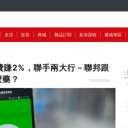
生活
影音
商城
雜誌訂閱
影音課程
書籍專區
活繳費賺2%，聯手兩大行－聯邦跟
麼藥？
2020/09/04