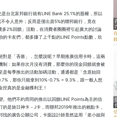
是台北富邦銀行就有LINE Bank 25.1%的股權，所以
活動，就不令人意外；反而是僅出資5%的聯邦銀行，竟在
y生活繳費多2%回饋」活動，在消費者圈圈裡引起廣大的討論
友們，都多賺了上千點的LINE Points點數，欣
20
絕對是「吝嗇」，怎麼說呢？早期推廣信用卡時，這兩
機制：如果你次月沒有消費，那麼你的現金回饋就會被
至是每季推出的活動加碼活動，通通都是「含原始回
%，那你只能拿到10%-0.7% = 9.3%，跟一般人想
金控真的是金融獲利王！
們不約而同的推出以回饋LINE Points為主的信
的是旅日神卡－J卡，而聯邦2019年推出的賴點卡，
邦找的廣告公關公司，卡面設計師竟然盜用「老小姐與