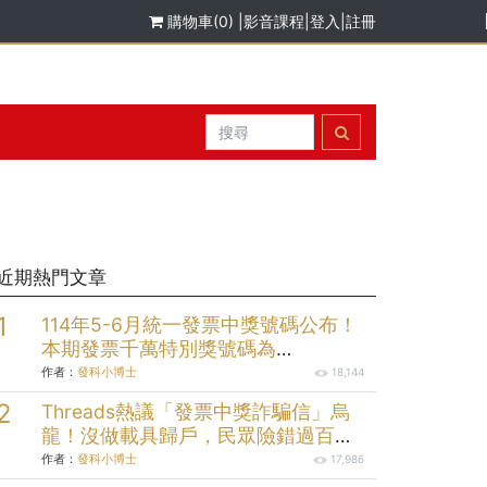
購物車(0)
|
影音課程
|
登入
|
註冊
近期熱門文章
114年5-6月統一發票中獎號碼公布！
本期發票千萬特別獎號碼為
「47406327」；200萬元特獎號碼為
作者：
發科小博士
18,144
「05579058」；三組20萬元頭獎分
Threads熱議「發票中獎詐騙信」烏
別為「49912232」、
龍！沒做載具歸戶，民眾險錯過百萬
「73145004」、「99174704」。
獎金
作者：
發科小博士
17,986