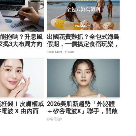
還能抱嗎？升息風
出國花費難抓？全包式海島
家揭3大布局方向
假期，一價搞定食宿玩樂，
省錢更省心！
Club Med Taiwan
冤枉錢！皮膚權威
2026美肌新趨勢「外泌體
電波 X 由內而
＋矽谷電波X」聯手，開啟
齡好膚質
高階養膚新世代
矽谷電波X