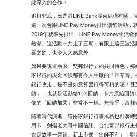
此深入的合作？
追根究底，應是跟LINE Bank股東結構有關，光
這一次會跟LINE Pay Money推出灑幣
2019年就率先推出「LINE Pay Mone
熱潮。這活動一共走了三期，有跟上這三波活動的卡
喜之餘，也令人大感意外。
如果要說這兩家「雙邦銀行」的共同特色，那
家銀行的現金回饋都有令人生厭的「歸零膏」
銀行收走，是不是如意算盤打得可精的呢！甚
饋」：也就是活動給10%回饋，卡片原始回饋0.7
像的「回饋加乘」非常不一樣。無怪乎，富邦
隨著時代演進，這兩家銀行行事風格也跟著轉變。他
用卡，劍指老大哥中國信託。台北富邦銀行主打
也是故事一籮筐。新上市便「出師不利」：聯