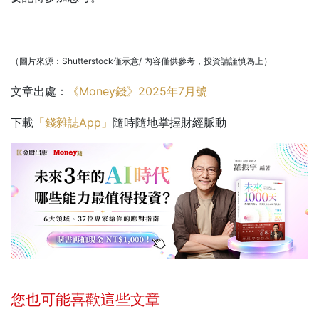
（圖片來源：Shutterstock僅示意/ 內容僅供參考，投資請謹慎為上）
文章出處：
《Money錢》2025年7月號
下載
「錢雜誌App」
隨時隨地掌握財經脈動