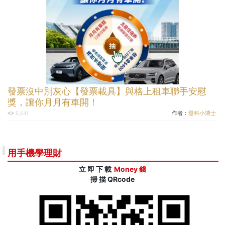
發票沒中別灰心【發票載具】與格上租車聯手安慰
獎，讓你月月有車開！
作者：
發科小博士
9,641
用手機學理財
立 即 下 載
Money 錢
掃 描 QRcode