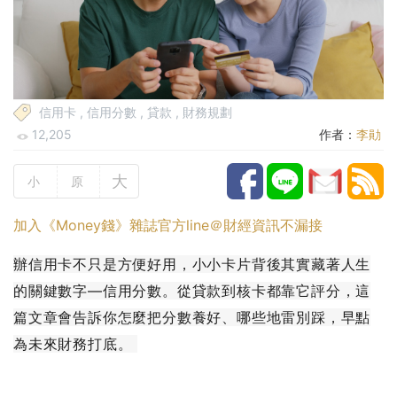
信用卡
,
信用分數
,
貸款
,
財務規劃
12,205
作者：
李勛
大
小
原
加入《Money錢》雜誌官方line＠財經資訊不漏接
辦信用卡不只是方便好用，小小卡片背後其實藏著人生
的關鍵數字—信用分數。從貸款到核卡都靠它評分，這
篇文章會告訴你怎麼把分數養好、哪些地雷別踩，早點
為未來財務打底。