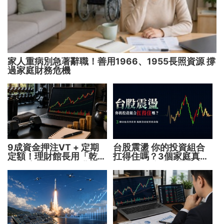
家人重病別急著辭職！善用1966、1955長照資源 撐
過家庭財務危機
9成資金押注VT + 定期
台股震盪 你的投資組合
定額！理財館長用「乾淨
扛得住嗎？3個家庭真實
增肌法」打造長線獲利術
故事 揭開資產配置致命
傷