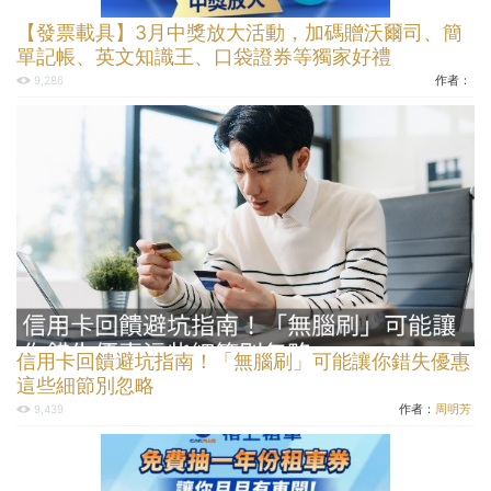
【發票載具】3月中獎放大活動，加碼贈沃爾司、簡
單記帳、英文知識王、口袋證券等獨家好禮
作者：
9,286
信用卡回饋避坑指南！「無腦刷」可能讓你錯失優惠
這些細節別忽略
作者：
周明芳
9,439