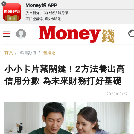
Money錢 APP
股市新知、省錢秘訣隨身讀
再忙也能掌握股市脈動!
首頁
精選頻道
輕理財
小小卡片藏關鍵！2方法養出高
信用分數 為未來財務打好基礎
2025/08/27