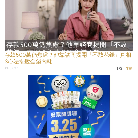
存款500萬仍焦慮？他靠諮商揭開「不敢花錢」真相
3心法擺脫金錢內耗
作者：
李勛
6,037