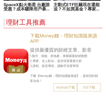
SpaceX點火衛星 台廠誰
主動式ETF狂飆現在還能
受惠？成本驟降用戶暴增
追？不如買基金？專家親
華通、穩懋享紅利！
解5大疑問！
理財工具推薦
下載Money錢 - 理財知識隨身讀
APP
提供最優質的財經文章、影音
1.股市、保險、房地產，掌握最新財經動態
2.專家、名人駐站，提供深度產業分析
3.課程、影音專區，讓動手深度學習
下載【Money錢 - 理財知識隨身讀】，提前預約財
富自由！
Android下載
iOS下載