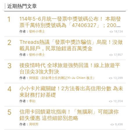
近期熱門文章
114年5-6月統一發票中獎號碼公布！ 本期發
票千萬特別獎號碼為「47406327」；200萬
元特獎號碼為「05579058」；三組20萬元
作者：
發科小博士
18,134
頭獎分別為「49912232」、
Threads熱議「發票中獎詐騙信」烏龍！沒做
「73145004」、「99174704」。
載具歸戶，民眾險錯過百萬獎金
作者：
發科小博士
17,957
後疫情時代 全球旅遊強勢回溫！線上旅遊平
台頂尖3強大對決
作者：
簡憶茹（財金博士生的雜記Yi-Ju Chien 板主）
13,299
小小卡片藏關鍵！2方法養出高信用分數 為未
來財務打好基礎
作者：
李勛
12,204
信用卡回饋避坑指南！「無腦刷」可能讓你
錯失優惠 這些細節別忽略
作者：
周明芳
9,436