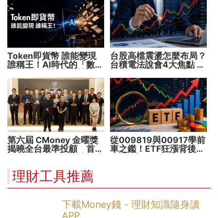
Token即貨幣 誰能變現
台股高檔震盪怎麼布局？
誰稱王！AI時代的「數位
台積電法說會4大焦點 AI
水電費」重塑商業模式
設備股、蘋概股受惠
第六屆 CMoney 金曜獎
從009819與00917學前
揭曉全台最準投顧 首度
車之鑑！ETF狂漲背後
公開「零售投資數據」應
暗藏2大溢價陷阱
用 助攻投顧、投信打造
理財工具推薦
下一代
下載Money錢 - 理財知識隨身讀
APP