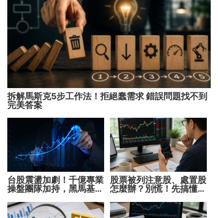
拆解馬斯克5步工作法！拒絕蠢需求 錯誤問題找不到
完美答案
台股震盪加劇！千億專業
股票被列注意股、處置股
操盤團隊加持，黑馬基金
怎麼辦？別慌！先搞懂背
全面突圍
後原因再操作