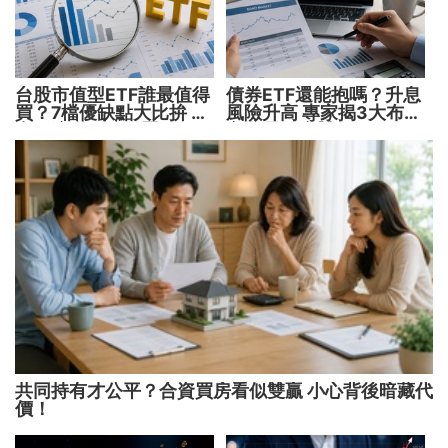
台股市值型ETF誰最值得
債券ETF還能抱嗎？升息
買？7檔優缺點大比拚 找
風險升高 專家揭3大布局
出最適合你的配置
方向靈活應對
共同持有才公平？合資買房看似雙贏 小心背後暗藏代
價！