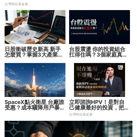
台灣癌症基金會
日股衝破歷史新高 新手
台股震盪 你的投資組合
怎麼買？掌握3大產業、
扛得住嗎？3個家庭真實
2大指數 補足配置缺口！
故事 揭開資產配置致命
傷
SpaceX點火衛星 台廠誰
立即諮詢HPV！是對自
受惠？成本驟降用戶暴增
己健康最好的投資，把握
華通、穩懋享紅利！
現在不嫌晚！
台灣癌症基金會