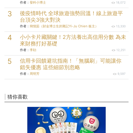
作者：
發科小博士
18,072
後疫情時代 全球旅遊強勢回溫！線上旅遊平
台頂尖3強大對決
作者：
簡憶茹（財金博士生的雜記Yi-Ju Chien 板主）
13,330
小小卡片藏關鍵！2方法養出高信用分數 為未
來財務打好基礎
作者：
李勛
12,251
信用卡回饋避坑指南！「無腦刷」可能讓你
錯失優惠 這些細節別忽略
作者：
周明芳
9,597
猜你喜歡