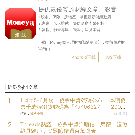
提供最優質的財經文章、影音
1.股市、保險、房地產，掌握最新財經動態
2.專家、名人駐站，提供深度產業分析
3.課程、影音專區，讓動手深度學習
下載【Money錢 - 理財知識隨身讀】，提前預約財
富自由！
Android下載
iOS下載
近期熱門文章
114年5-6月統一發票中獎號碼公布！ 本期發
票千萬特別獎號碼為「47406327」；200萬
元特獎號碼為「05579058」；三組20萬元
作者：
發科小博士
18,173
頭獎分別為「49912232」、
Threads熱議「發票中獎詐騙信」烏龍！沒做
「73145004」、「99174704」。
載具歸戶，民眾險錯過百萬獎金