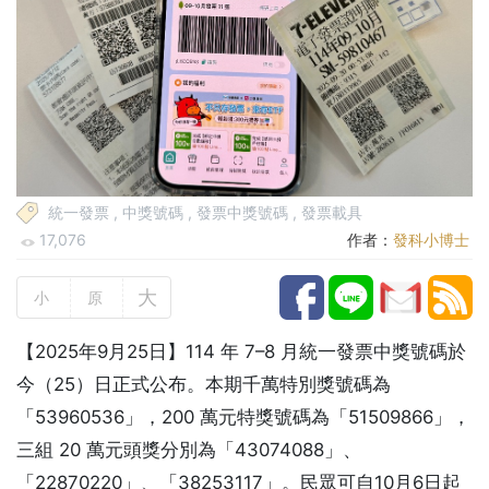
統一發票
,
中獎號碼
,
發票中獎號碼
,
發票載具
17,076
作者：
發科小博士
大
小
原
【2025年9月25日】114 年 7–8 月統一發票中獎號碼於
今（25）日正式公布。本期千萬特別獎號碼為
「53960536」，200 萬元特獎號碼為「51509866」，
三組 20 萬元頭獎分別為「43074088」、
「22870220」、「38253117」。民眾可自10月6日起