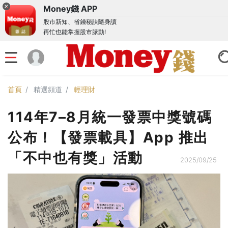
Money錢 APP
股市新知、省錢秘訣隨身讀
再忙也能掌握股市脈動!
首頁
精選頻道
輕理財
114年7–8月統一發票中獎號碼
公布！【發票載具】App 推出
「不中也有獎」活動
2025/09/25