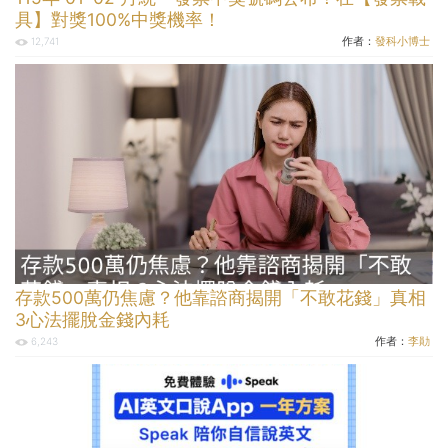
具】對獎100%中獎機率！
作者：
發科小博士
12,741
存款500萬仍焦慮？他靠諮商揭開「不敢花錢」真相
3心法擺脫金錢內耗
作者：
李勛
6,243