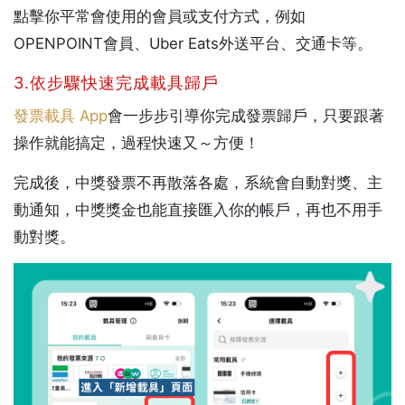
點擊你平常會使用的會員或支付方式，例如
OPENPOINT會員、Uber Eats外送平台、交通卡等。
3.依步驟快速完成載具歸戶
發票載具 App
會一步步引導你完成發票歸戶，只要跟著
操作就能搞定，過程快速又～方便！
完成後，中獎發票不再散落各處，系統會自動對獎、主
動通知，中獎獎金也能直接匯入你的帳戶，再也不用手
動對獎。