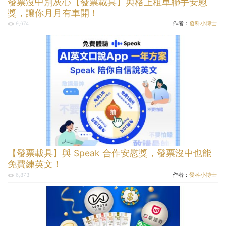
發票沒中別灰心【發票載具】與格上租車聯手安慰
獎，讓你月月有車開！
作者：
發科小博士
9,674
【發票載具】與 Speak 合作安慰獎，發票沒中也能
免費練英文！
作者：
發科小博士
6,873