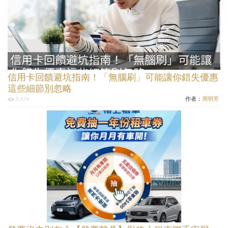
信用卡回饋避坑指南！「無腦刷」可能讓你錯失優惠
這些細節別忽略
作者：
周明芳
9,474