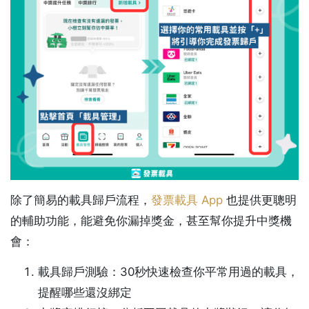
除了簡易的載具歸戶流程，
發票載具 App
也提供更聰明
的輔助功能，能避免你漏掉獎金，甚至幫你提升中獎機
會：
載具歸戶測驗：30秒快速檢查你平常用過的載具，
提醒哪些還沒綁定