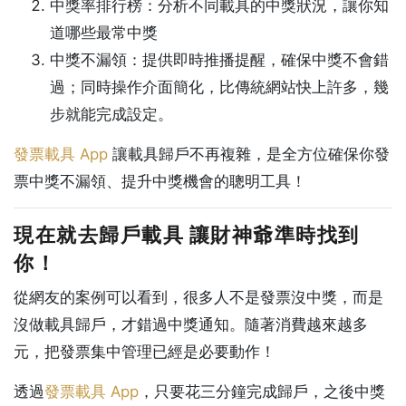
中獎率排行榜：分析不同載具的中獎狀況，讓你知
道哪些最常中獎
中獎不漏領：提供即時推播提醒，確保中獎不會錯
過；同時操作介面簡化，比傳統網站快上許多，幾
步就能完成設定。
發票載具 App
讓載具歸戶不再複雜，是全方位確保你發
票中獎不漏領、提升中獎機會的聰明工具！
現在就去歸戶載具 讓財神爺準時找到
你！
從網友的案例可以看到，很多人不是發票沒中獎，而是
沒做載具歸戶，才錯過中獎通知。隨著消費越來越多
元，把發票集中管理已經是必要動作！
透過
發票載具 App
，只要花三分鐘完成歸戶，之後中獎