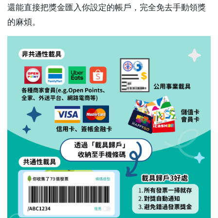
還能直接把獎金匯入你設定的帳戶，完全免去手動領獎
的麻煩。