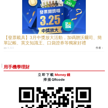
【發票載具】3月中獎放大活動，加碼贈沃爾司、簡
單記帳、英文知識王、口袋證券等獨家好禮
作者：
9,322
用手機學理財
立 即 下 載
Money 錢
掃 描 QRcode