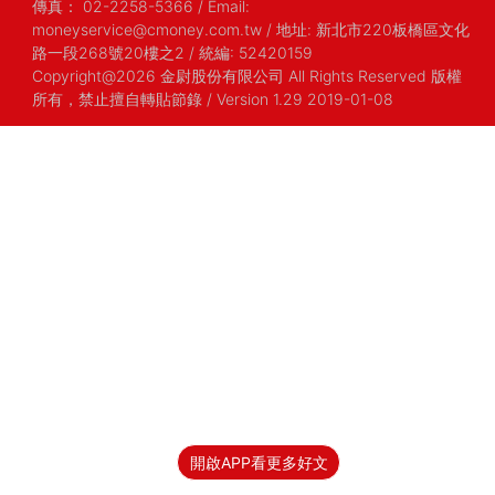
傳真：
02-2258-5366
/
Email:
moneyservice@cmoney.com.tw
/
地址: 新北市220板橋區文化
路一段268號20樓之2
/
統編: 52420159
Copyright@2026 金尉股份有限公司 All Rights Reserved 版權
所有，禁止擅自轉貼節錄
/ Version 1.29 2019-01-08
開啟APP看更多好文