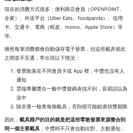
現在的消費方式很多：便利商店會員（OPENPOINT、
全家）、外送平台（Uber Eats、foodpanda）、信用
卡、交通卡、電商（蝦皮、momo、Apple Store）等
等。
雖然每筆消費都會自動儲存電子發票，但這些載具彼此
之間並不互通，常出現以下情況：
發票散落在不同會員卡或 App 裡，中獎也沒有人
通知
雲端專屬獎在一般中獎號碼表找不到，容易誤以為
沒中
除非逐一檢查每個載具，否則很可能錯過領獎期限
因此，
載具歸戶的目的就是把這些零散發票來源整合到
同一個主要載具
，中獎時不只會自動比對、主動通知，