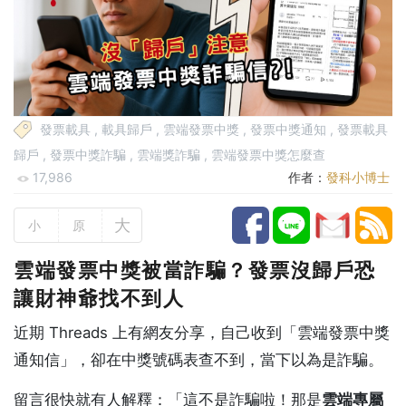
發票載具
,
載具歸戶
,
雲端發票中獎
,
發票中獎通知
,
發票載具
歸戶
,
發票中獎詐騙
,
雲端獎詐騙
,
雲端發票中獎怎麼查
17,986
作者：
發科小博士
大
小
原
雲端發票中獎被當詐騙？發票沒歸戶恐
讓財神爺找不到人
近期 Threads 上有網友分享，自己收到「雲端發票中獎
通知信」，卻在中獎號碼表查不到，當下以為是詐騙。
留言很快就有人解釋：「這不是詐騙啦！那是
雲端專屬