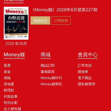
《Money錢》2026年8月號第227期
優惠組合
訂閱當期
2026 年08月
Money錢
商城
會員中心
股票
雜誌訂閱
訂單查詢
基金
書籍購買
購物車
保險
Money錢特刊
電子雜誌
房地產
Money錢學院
隱私權聲明
輕理財
封面故事
特別企劃
女人變有錢