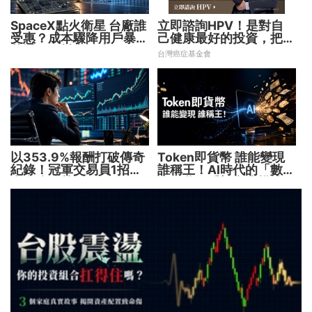
SpaceX點火衛星 台廠誰
立即諮詢HPV！是對自
受惠？成本驟降用戶暴增
己健康最好的投資，把握
華通、穩懋享紅利！
現在不嫌晚！
台灣癌症基金會
以353.9%報酬打破傳奇
Token即貨幣 誰能變現
紀錄！冠軍交易員1招抓
誰稱王！AI時代的「數位
出翻倍強勢股
水電費」重塑商業模式