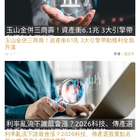
玉山金併三商壽！資產衝6.1兆 3大引擎帶動獲利全面
升溫
作者：
溫正中
6,171
利率亂流下誰最會漲？2026科技、傳產選股重點名