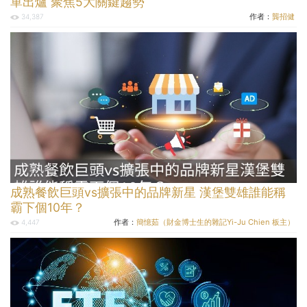
單出爐 聚焦5大關鍵趨勢
作者：
龔招健
34,387
成熟餐飲巨頭vs擴張中的品牌新星 漢堡雙雄誰能稱
霸下個10年？
作者：
簡憶茹（財金博士生的雜記Yi-Ju Chien 板主）
4,447