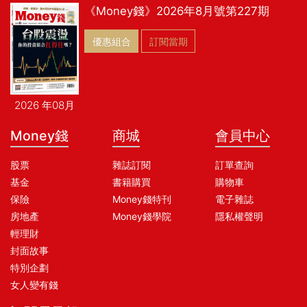
《Money錢》2026年8月號第227期
優惠組合
訂閱當期
2026 年08月
Money錢
商城
會員中心
股票
雜誌訂閱
訂單查詢
基金
書籍購買
購物車
保險
Money錢特刊
電子雜誌
房地產
Money錢學院
隱私權聲明
輕理財
封面故事
特別企劃
女人變有錢