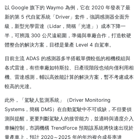
以 Google 旗下的 Waymo 為例，它在 2020 年發表了最
新的第 5 代自駕系統「Driver」套件，強調感測器全面升
級，新型光學雷達（Lidar，簡稱「光達」）成本下降一
半，可辨識 300 公尺遠範圍，準備與車廠合作，打造軟硬
體整合的解決方案，目標是量產 Level 4 自駕車。
目前主流 ADAS 的感測器多半搭載單價較低的相機模組與
各式雷達，有些車廠如特斯拉、日產現階段也傾向僅利用相
機、雷達感測，輔以高效能計算的解決方案，暫不考慮成本
較高的光達。
此外，「駕駛人監測系統」（Driver Monitoring
Systems，簡稱 DMS）在自動駕駛中不可或缺，不但要偵
測與提醒，更要判斷駕駛人的接管能力，並適時與適度介入
車輛控制，市調機構 TrendForce 預期該系統將快速出現於
量產車上，預計 2020～2025 年的年均複合成長率達