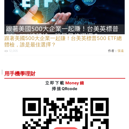
跟著美國500大企業一起賺！台美英標普500 ETF總
體檢，誰是最佳選擇？
作者：
張遠
12,005
用手機學理財
立 即 下 載
Money 錢
掃 描 QRcode