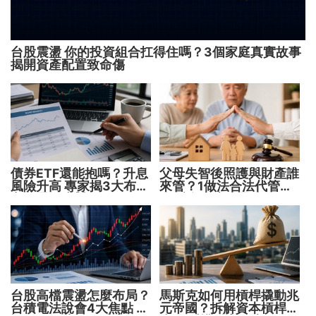
台股震盪 你的投資組合扛得住嗎？3個家庭真實故事
揭開資產配置致命傷
債券ETF還能抱嗎？升息
父母失智後照護與財產誰
風險升高 專家揭3大布局
來管？1做法合法代管財
方向靈活應對
務 避免家庭風暴！
台股高檔震盪怎麼布局？
馬斯克如何用槓桿撬動兆
台積電法說會4大焦點 AI
元帝國？拆解資本槓桿5