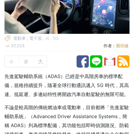
電動車
,
電子股
,
AI
,
5G
37,333
作者：
龔招健
大
小
原
先進駕駛輔助系統（ADAS）已經是中高階房車的標準配
備，規格持續提升，隨著全球行動通訊邁入 5G 時代，其高
速、低延遲、多連結特性將開啟汽車自動駕駛的無限可能。
不論是較高階的傳統燃油車或電動車，目前都將「先進駕駛
輔助系統」（Advanced Driver Assistance Systems，簡
稱 ADAS）列為標準配備，其功能包括即時偵測路況、防範