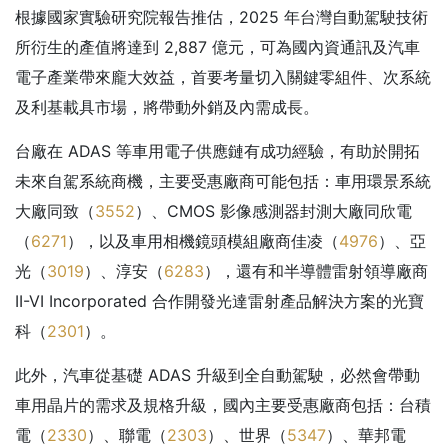
根據國家實驗研究院報告推估，2025 年台灣自動駕駛技術
所衍生的產值將達到 2,887 億元，可為國內資通訊及汽車
電子產業帶來龐大效益，首要考量切入關鍵零組件、次系統
及利基載具市場，將帶動外銷及內需成長。
台廠在 ADAS 等車用電子供應鏈有成功經驗，有助於開拓
未來自駕系統商機，主要受惠廠商可能包括：車用環景系統
大廠同致（
3552
）、CMOS 影像感測器封測大廠同欣電
（
6271
），以及車用相機鏡頭模組廠商佳凌（
4976
）、亞
光（
3019
）、淳安（
6283
），還有和半導體雷射領導廠商
II-VI Incorporated 合作開發光達雷射產品解決方案的光寶
科（
2301
）。
此外，汽車從基礎 ADAS 升級到全自動駕駛，必然會帶動
車用晶片的需求及規格升級，國內主要受惠廠商包括：台積
電（
2330
）、聯電（
2303
）、世界（
5347
）、華邦電