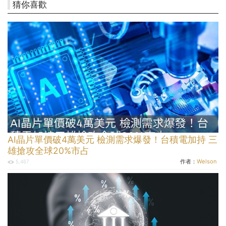
猜你喜歡
AI晶片單價破4萬美元 檢測需求爆發！台積電加持 三
雄搶攻全球20%市占
作者：
Welson
5,467