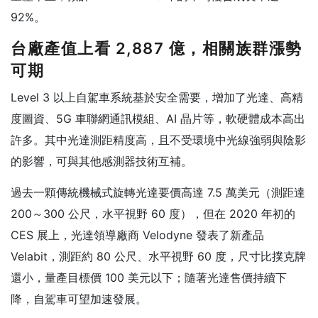
92%。
台廠產值上看 2,887 億，相關族群漲勢
可期
Level 3 以上自駕車系統基於安全需要，增加了光達、高精
度圖資、5G 車聯網通訊模組、AI 晶片等，軟硬體成本高出
許多。其中光達測距精度高，且不受環境中光線強弱與陰影
的影響，可與其他感測器技術互補。
過去一顆傳統機械式旋轉光達要價高達 7.5 萬美元（測距達
200～300 公尺，水平視野 60 度），但在 2020 年初的
CES 展上，光達領導廠商 Velodyne 發表了新產品
Velabit，測距約 80 公尺、水平視野 60 度，尺寸比撲克牌
還小，量產目標價 100 美元以下；隨著光達售價持續下
降，自駕車可望加速發展。