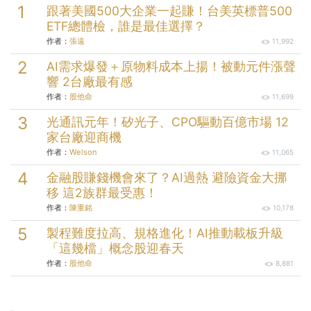
跟著美國500大企業一起賺！台美英標普500
ETF總體檢，誰是最佳選擇？
作者：
張遠
11,992
AI需求爆發＋原物料成本上揚！被動元件漲聲
響 2台廠最有感
作者：
股他命
11,699
光通訊元年！矽光子、CPO驅動百億市場 12
家台廠迎商機
作者：
Welson
11,065
金融股賺錢機會來了？AI過熱 避險資金大挪
移 這2族群最受惠！
作者：
陳重銘
10,178
製程難度拉高、規格進化！AI推動載板升級
「這幾檔」概念股迎春天
作者：
股他命
8,881