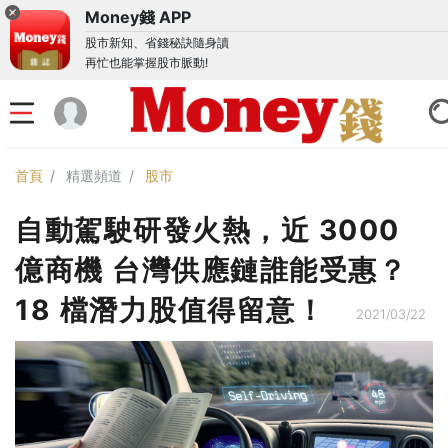
Money錢 APP
股市新知、省錢秘訣隨身讀
再忙也能掌握股市脈動!
首頁
精選頻道
股市
自動駕駛研發火熱，近 3000
億商機 台灣供應鏈誰能受惠？
18 檔潛力股值得留意！
2021/03/22