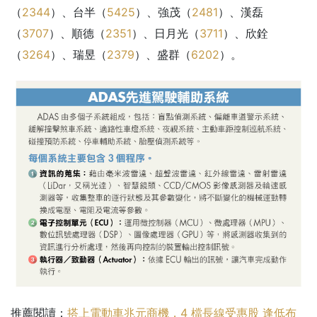
（
2344
）、台半（
5425
）、強茂（
2481
）、漢磊
（
3707
）、順德（
2351
）、日月光（
3711
）、欣銓
（
3264
）、瑞昱（
2379
）、盛群（
6202
）。
推薦閱讀：
搭上電動車兆元商機，4 檔長線受惠股 逢低布