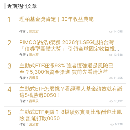
近期熱門文章
理柏基金獎肯定｜30年收益典範
作者：
陳志宏
14,098
PIMCO(品浩)榮獲 2026年LSEG理柏台灣
「債券型團體大獎」 引領全球固定收益投資
逾半世紀的投資實力
作者：
陳志宏
13,648
主動式ETF狂漲93% 強者恆強還是風險已
至？5,300億資金搶進 買前先看清這些
作者：
呂珮辰
11,455
主動式ETF怎麼挑？看經理人基金績效就有譜
這5檔勝過0050！
作者：
呂珮辰
10,192
主動式ETF更賺？ 8檔績效實測比報酬也比風
險 誰能打敗0050
作者：
清流君
9,738