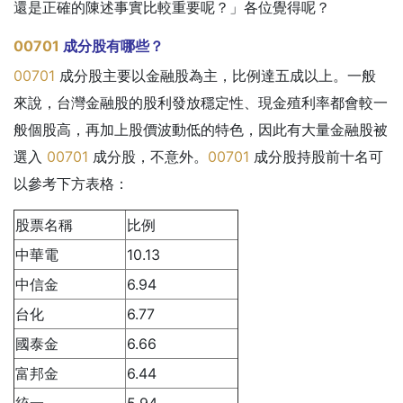
還是正確的陳述事實比較重要呢？」各位覺得呢？
00701
成分股有哪些？
00701
成分股主要以金融股為主，比例達五成以上。一般
來說，台灣金融股的股利發放穩定性、現金殖利率都會較一
般個股高，再加上股價波動低的特色，因此有大量金融股被
選入
00701
成分股，不意外。
00701
成分股持股前十名可
以參考下方表格：
股票名稱
比例
中華電
10.13
中信金
6.94
台化
6.77
國泰金
6.66
富邦金
6.44
統一
5.94