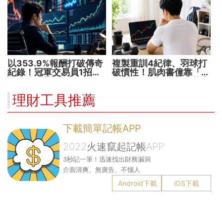
以353.9%報酬打破傳奇
複製重訓4紀律、羽球打
紀錄！冠軍交易員1招抓
破慣性！肌肉書僮靠「動
出翻倍強勢股
能交易」穩健穿越牛熊市
理財工具推薦
下載簡單記帳APP
2022火速竄起記帳APP
3秒記一筆！迅速找出財務漏洞
介面清爽、無廣告、不惱人
Android下載
iOS下載