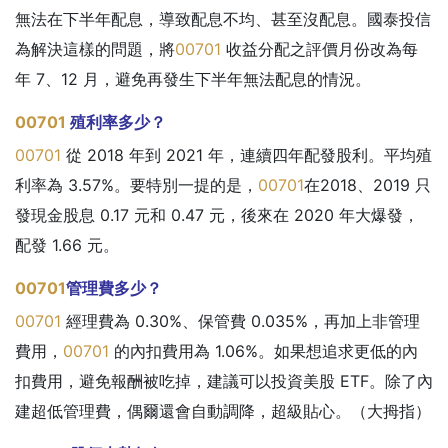
無法在下半年配息，導致配息不均、甚至沒配息。國泰投信
為解決這樣的問題，將
00701
收益分配之評價月份改為每
年 7、12 月，避免再發生下半年無法配息的情況。
00701
殖利率多少？
00701
從 2018 年到 2021 年，連續四年配發股利。平均殖
利率為 3.57%。要特別一提的是，
00701
在2018、2019 只
發現金股息 0.17 元和 0.47 元，後來在 2020 年大爆發，
配發 1.66 元。
00701
管理費多少？
00701
經理費為 0.30%、保管費 0.035%，再加上非管理
費用，
00701
的內扣費用為 1.06%。如果想追求更低的內
扣費用，避免報酬被吃掉，建議可以投資美股 ETF。除了內
建超低管理費，偶爾還會自動調降，超級貼心。（大拇指）