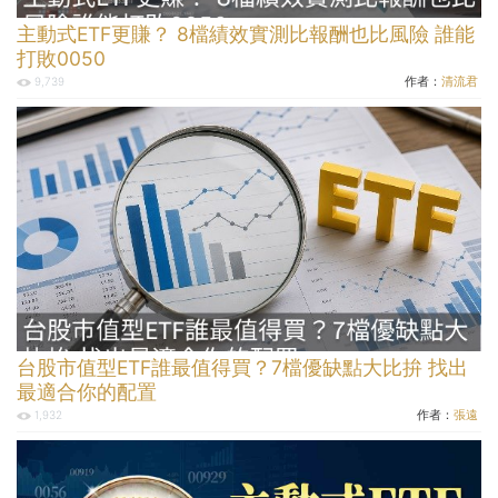
主動式ETF更賺？ 8檔績效實測比報酬也比風險 誰能
打敗0050
作者：
清流君
9,739
台股市值型ETF誰最值得買？7檔優缺點大比拚 找出
最適合你的配置
作者：
張遠
1,932