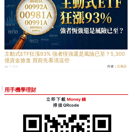
主動式ETF狂漲93% 強者恆強還是風險已至？5,300
億資金搶進 買前先看清這些
作者：
呂珮辰
11,458
用手機學理財
立 即 下 載
Money 錢
掃 描 QRcode