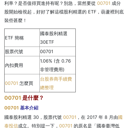
利率？是否值得買進持有呢？別急，當然要從
00701
成分
股開始檢視起，好好了解這檔股利精選的 ETF，葫蘆裡到底
裝些甚麼！
國泰股利精選
ETF 簡稱
30ETF
股票代號
00701
1.06% (含 0.76
內扣費用
非管理費用)
台股券商手續費
00701
怎麼買
總整理
00701
是什麼？
00701
基本介紹
國泰股利精選 30，股票代號
00701
，在 2017 年 8 月由
國
泰投信
成立。特別提一下，
00701
的原名是「國泰臺灣低