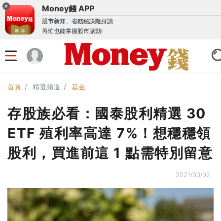
Money錢 APP
股市新知、省錢秘訣隨身讀
再忙也能掌握股市脈動!
首頁
精選頻道
基金
存股族必看：國泰股利精選 30
ETF 殖利率高達 7%！想穩穩領
股利，買進前這 1 點需特別留意
2021/03/02