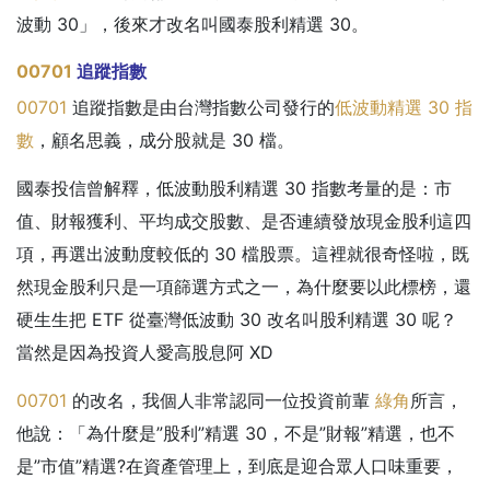
波動 30」，後來才改名叫國泰股利精選 30。
00701
追蹤指數
00701
追蹤指數是由台灣指數公司發行的
低波動精選 30 指
數
，顧名思義，成分股就是 30 檔。
國泰投信曾解釋，低波動股利精選 30 指數考量的是：市
值、財報獲利、平均成交股數、是否連續發放現金股利這四
項，再選出波動度較低的 30 檔股票。這裡就很奇怪啦，既
然現金股利只是一項篩選方式之一，為什麼要以此標榜，還
硬生生把 ETF 從臺灣低波動 30 改名叫股利精選 30 呢？
當然是因為投資人愛高股息阿 XD
00701
的改名，我個人非常認同一位投資前輩
綠角
所言，
他說：「為什麼是”股利”精選 30，不是”財報”精選，也不
是”市值”精選?在資產管理上，到底是迎合眾人口味重要，