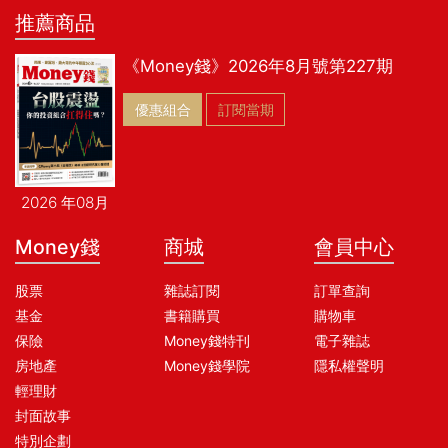
推薦商品
《Money錢》2026年8月號第227期
優惠組合
訂閱當期
2026 年08月
Money錢
商城
會員中心
股票
雜誌訂閱
訂單查詢
基金
書籍購買
購物車
保險
Money錢特刊
電子雜誌
房地產
Money錢學院
隱私權聲明
輕理財
封面故事
特別企劃