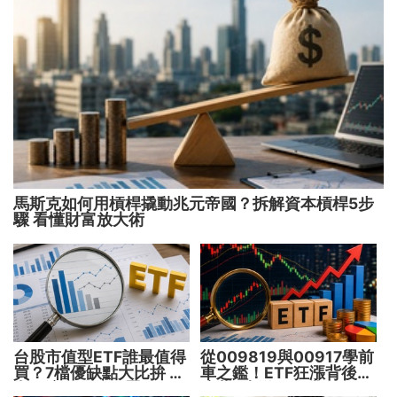
馬斯克如何用槓桿撬動兆元帝國？拆解資本槓桿5步
驟 看懂財富放大術
台股市值型ETF誰最值得
從009819與00917學前
買？7檔優缺點大比拚 找
車之鑑！ETF狂漲背後
出最適合你的配置
暗藏2大溢價陷阱