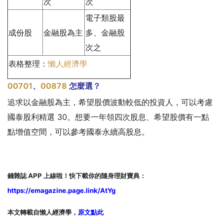
次
次
電子類股最
成份股
金融股為主
多、金融股
次之
表格整理：
懶人經濟學
00701
、
00878
怎麼選？
追求以金融股為主，希望股價波動較低的投資人，可以考慮
國泰股利精選 30。想要一年領四次股息、希望股價有一點
點增值空間，可以參考國泰永續高股息。
錢雜誌 APP 上線啦！快下載你的隨身理財寶典：
https://emagazine.page.link/AtYg
本文轉載自懶人經濟學，
原文點此