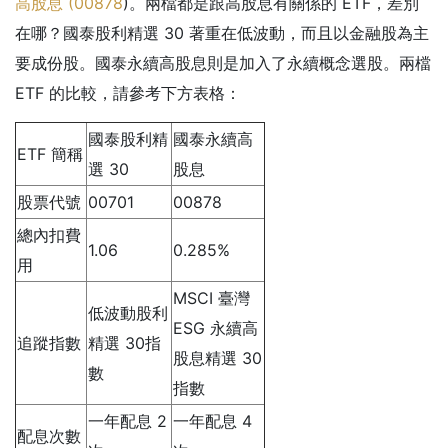
高股息 (
00878
)。
兩檔都是跟高股息有關係的 ETF，差別
在哪？國泰股利精選 30 著重在低波動，而且以金融股為主
要成份股。國泰永續高股息則是加入了永續概念選股。兩檔
ETF 的比較，請參考下方表格：
國泰股利精
國泰永續高
ETF 簡稱
選 30
股息
股票代號
00701
00878
總內扣費
1.06
0.285%
用
MSCI 臺灣
低波動股利
ESG 永續高
追蹤指數
精選 30指
股息精選 30
數
指數
一年配息 2
一年配息 4
配息次數