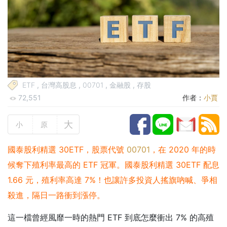
ETF
,
台灣高股息
,
00701
,
金融股
,
存股
72,551
作者：
小賈
大
小
原
國泰股利精選 30ETF，股票代號
00701
，在 2020 年的時
候奪下殖利率最高的 ETF 冠軍。國泰股利精選 30ETF 配息
1.66 元，殖利率高達 7%！也讓許多投資人搖旗吶喊、爭相
殺進，隔日一路衝到漲停。
這一檔曾經風靡一時的熱門 ETF 到底怎麼衝出 7% 的高殖