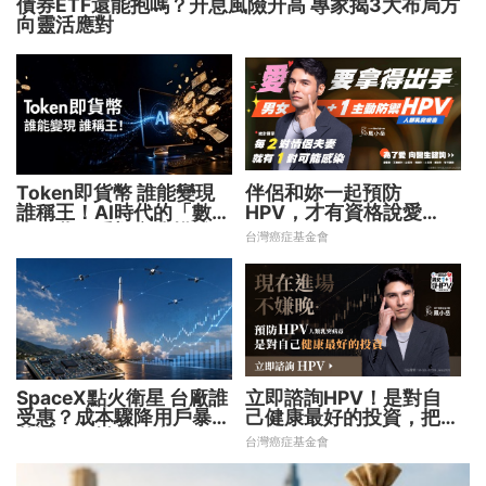
債券ETF還能抱嗎？升息風險升高 專家揭3大布局方
向靈活應對
Token即貨幣 誰能變現
伴侶和妳一起預防
誰稱王！AI時代的「數位
HPV，才有資格說愛
水電費」重塑商業模式
妳！
台灣癌症基金會
SpaceX點火衛星 台廠誰
立即諮詢HPV！是對自
受惠？成本驟降用戶暴增
己健康最好的投資，把握
華通、穩懋享紅利！
現在不嫌晚！
台灣癌症基金會