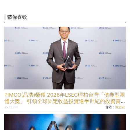
猜你喜歡
PIMCO(品浩)榮獲 2026年LSEG理柏台灣「債券型團
體大獎」 引領全球固定收益投資逾半世紀的投資實
力
作者：
陳志宏
13,650