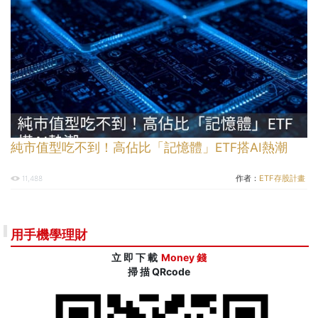
純市值型吃不到！高佔比「記憶體」ETF搭AI熱潮
作者：
ETF存股計畫
11,488
用手機學理財
立 即 下 載
Money 錢
掃 描 QRcode