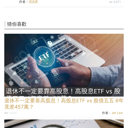
作者：
清流君
9,671
猜你喜歡
退休不一定要靠高股息！高股息ETF vs 股債五五 6年
竟差457萬？
作者：
Jet Lee
11,614