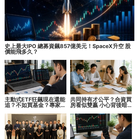
史上最大IPO 總募資飆857億美元！SpaceX升空 股
價能飛多久？
主動式ETF狂飆現在還能
共同持有才公平？合資買
追？不如買基金？專家親
房看似雙贏 小心背後暗
解5大疑問！
藏代價！