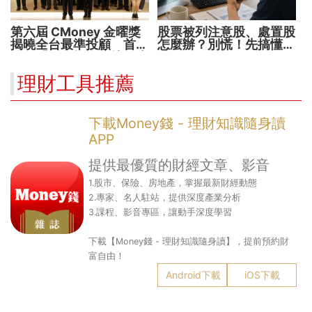
第六屆 CMoney 金曜獎
股票被列注意股、處置股
揭曉全台最準投顧 首度
怎麼辦？別慌！先搞懂背
公開「零售投資數據」應
後原因再操作
用 助攻投顧、投信打造
理財工具推薦
下一代
下載Money錢 - 理財知識隨身讀
APP
提供最優質的財經文章、影音
1.股市、保險、房地產，掌握最新財經動態
2.專家、名人駐站，提供深度產業分析
3.課程、影音專區，讓動手深度學習
下載【Money錢 - 理財知識隨身讀】，提前預約財
富自由！
Android下載
iOS下載