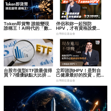
Token即貨幣 誰能變現
伴侶和妳一起預防
誰稱王！AI時代的「數位
HPV，才有資格說愛
水電費」重塑商業模式
妳！
台灣癌症基金會
台股市值型ETF誰最值得
立即諮詢HPV！是對自
買？7檔優缺點大比拚 找
己健康最好的投資，把握
出最適合你的配置
現在不嫌晚！
台灣癌症基金會