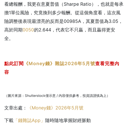
看總報酬，我更在意夏普值（Sharpe Ratio），也就是每承
擔1單位風險，究竟換到多少報酬。從這個角度看，這次風
險調整後表現最漂亮的反而是00985A，其夏普值為3.05，
高於同期
0050
的2.644，代表它不只贏，而且贏得更安
全。
點此訂閱
《Money錢》雜誌2026年5月號
查看完整內
容
（圖片來源：Shutterstock僅示意 / 內容僅供參考，投資請謹慎為上）
文章出處：
《Money錢》2026年5月號
下載
「錢雜誌App」
隨時隨地掌握財經脈動