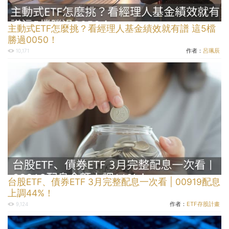
主動式ETF怎麼挑？看經理人基金績效就有譜 這5檔
勝過0050！
作者：
呂珮辰
10,171
台股ETF、債券ETF 3月完整配息一次看 | 00919配息
上調44%！
作者：
ETF存股計畫
9,124