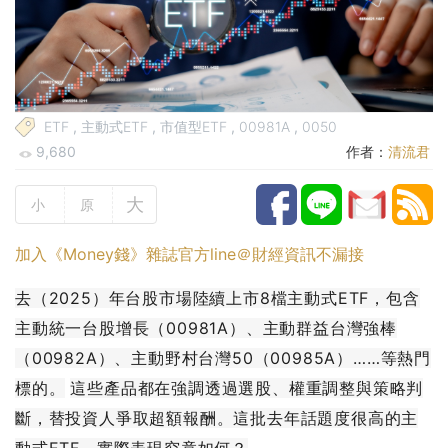
ETF
,
主動式ETF
,
市值型ETF
,
00981A
,
0050
9,680
作者：
清流君
大
小
原
加入《Money錢》雜誌官方line＠財經資訊不漏接
去（2025）年台股市場陸續上市8檔主動式ETF，包含
主動統一台股增長（00981A）、主動群益台灣強棒
（00982A）、主動野村台灣50（00985A）……等熱門
標的。
這些產品都在強調透過選股、權重調整與策略判
斷，替投資人爭取超額報酬。這批去年話題度很高的主
動式ETF，實際表現究竟如何？