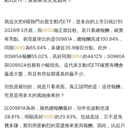
我這次把8檔熱門台股主動式ETF，從各自的上市日統計到
2026年3月底，與
0050
做正面比較。若只看總報酬，確實
有亮點。表現最突出的是00981A，總報酬高達100.94%，
同期
0050
為65.04%，多賺近35.9個百分點。此外，
00985A報酬55.02%，高於同期
0050
的44.12%；00980A
與00992A也都有小幅領先。這代表主動式ETF確實有機會
贏過大盤，而且有些短期還真的贏不少。
但投資最怕的，就是只看表面。真正該問的是：這些報酬，
究竟是用多大的風險換來的？
以00981A為例，雖然總報酬最好，但年化波動也達
28.81%，明顯高於
0050
的20.93%。也就是說，它不是免
費多賺，實則用更劇烈的震盪換來更高報酬。因此，比起只