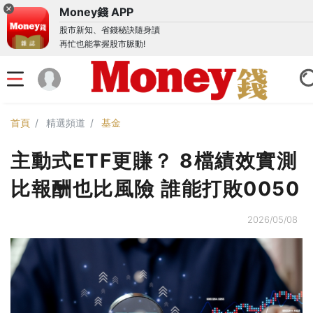
Money錢 APP
股市新知、省錢秘訣隨身讀
再忙也能掌握股市脈動!
首頁
精選頻道
基金
主動式ETF更賺？ 8檔績效實測
比報酬也比風險 誰能打敗0050
2026/05/08