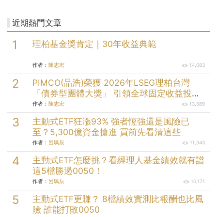
近期熱門文章
理柏基金獎肯定｜30年收益典範
作者：
陳志宏
14,083
PIMCO(品浩)榮獲 2026年LSEG理柏台灣
「債券型團體大獎」 引領全球固定收益投資
逾半世紀的投資實力
作者：
陳志宏
13,589
主動式ETF狂漲93% 強者恆強還是風險已
至？5,300億資金搶進 買前先看清這些
作者：
呂珮辰
11,343
主動式ETF怎麼挑？看經理人基金績效就有譜
這5檔勝過0050！
作者：
呂珮辰
10,171
主動式ETF更賺？ 8檔績效實測比報酬也比風
險 誰能打敗0050