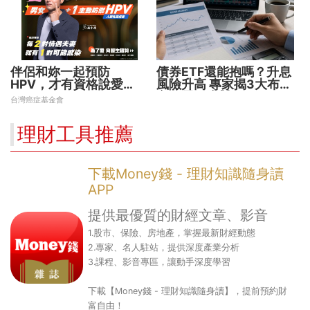
伴侶和妳一起預防
債券ETF還能抱嗎？升息
HPV，才有資格說愛
風險升高 專家揭3大布局
妳！
方向靈活應對
台灣癌症基金會
理財工具推薦
下載Money錢 - 理財知識隨身讀
APP
提供最優質的財經文章、影音
1.股市、保險、房地產，掌握最新財經動態
2.專家、名人駐站，提供深度產業分析
3.課程、影音專區，讓動手深度學習
下載【Money錢 - 理財知識隨身讀】，提前預約財
富自由！