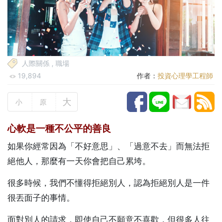
人際關係
,
職場
19,894
作者：
投資心理學工程師
大
小
原
心軟是一種不公平的善良
如果你經常因為「不好意思」、「過意不去」而無法拒
絕他人，那麼有一天你會把自己累垮。
很多時候，我們不懂得拒絕別人，認為拒絕別人是一件
很丟面子的事情。
面對別人的請求，即使自己不願意不喜歡，但很多人往