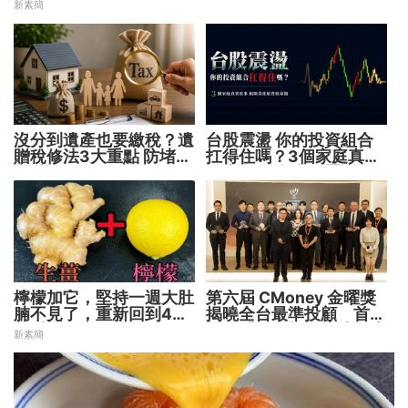
新素簡
沒分到遺產也要繳稅？遺
台股震盪 你的投資組合
贈稅修法3大重點 防堵惡
扛得住嗎？3個家庭真實
意避稅！
故事 揭開資產配置致命
傷
檸檬加它，堅持一週大肚
第六屆 CMoney 金曜獎
腩不見了，重新回到45
揭曉全台最準投顧 首度
公斤
公開「零售投資數據」應
新素簡
用 助攻投顧、投信打造
下一代