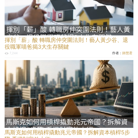
揮別「薪」酸 轉職房仲突圍法則！藝人黃少谷、退
役職軍喵爸揭3大生存關鍵
作者：
師慧君
7,244
馬斯克如何用槓桿撬動兆元帝國？拆解資本槓桿5步