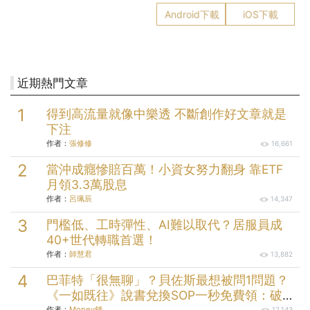
Android下載
iOS下載
近期熱門文章
得到高流量就像中樂透 不斷創作好文章就是
下注
作者：
張修修
16,661
當沖成癮慘賠百萬！小資女努力翻身 靠ETF
月領3.3萬股息
作者：
呂珮辰
14,347
門檻低、工時彈性、AI難以取代？居服員成
40+世代轉職首選！
作者：
師慧君
13,882
巴菲特「很無聊」？貝佐斯最想被問1問題？
《一如既往》說書兌換SOP一秒免費領：破解
作者：
Money錢
12,143