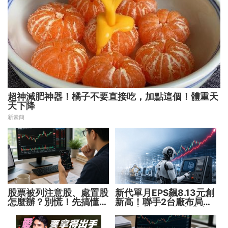
超神減肥神器！橘子不要直接吃，加點這個！體重天
天下降
新素簡
股票被列注意股、處置股
新代單月EPS飆8.13元創
怎麼辦？別慌！先搞懂背
新高！聯手2台廠布局機
後原因再操作
器人大腦 搶攻數十兆商
機