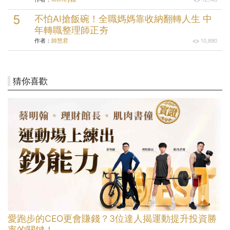
23條人性案例
不怕AI搶飯碗！全職媽媽靠收納翻轉人生 中
年轉職整理師正夯
作者：
師慧君
10,890
猜你喜歡
愛跑步的CEO更會賺錢？3位達人揭運動提升投資勝
率的關鍵！