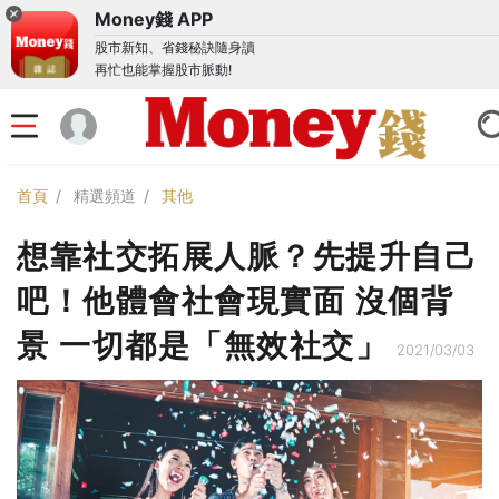
Money錢 APP
股市新知、省錢秘訣隨身讀
再忙也能掌握股市脈動!
首頁
精選頻道
其他
想靠社交拓展人脈？先提升自己
吧！他體會社會現實面 沒個背
景 一切都是「無效社交」
2021/03/03