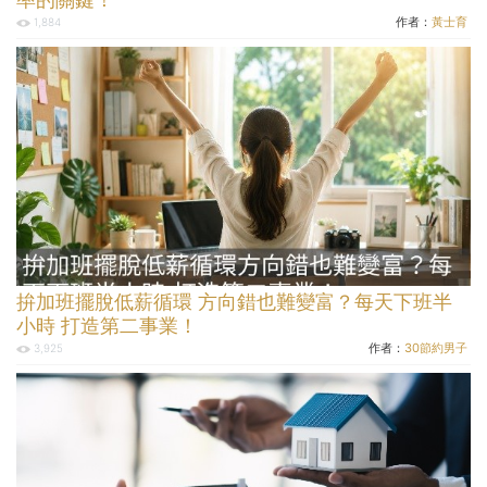
作者：
黃士育
1,884
拚加班擺脫低薪循環 方向錯也難變富？每天下班半
小時 打造第二事業！
作者：
30節約男子
3,925