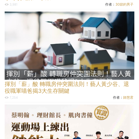
作者：
30節約男子
3,981
揮別「薪」酸 轉職房仲突圍法則！藝人黃少谷、退
役職軍喵爸揭3大生存關鍵
作者：
師慧君
7,254