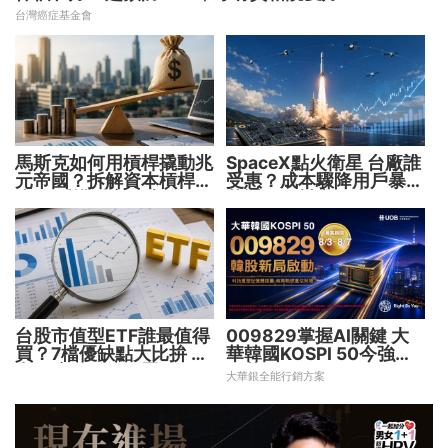
台灣癌症基金會
馬斯克如何用槓桿撬動兆
SpaceX點火衛星 台廠誰
元帝國？拆解資本槓桿5
受惠？成本驟降用戶暴增
步驟 看懂財富放大術
華通、穩懋享紅利！
台股市值型ETF誰最值得
009829掌握AI關鍵 大
買？7檔優缺點大比拚 找
華韓國KOSPI 50今強勢
出最適合你的配置
開募
大華銀全能行銷方案