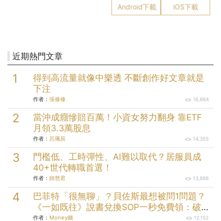
Android下載
iOS下載
近期熱門文章
得到高流量就像中樂透 不斷創作好文章就是
下注
作者：
張修修
16,664
當沖成癮慘賠百萬！小資女努力翻身 靠ETF
月領3.3萬股息
作者：
呂珮辰
14,355
門檻低、工時彈性、AI難以取代？居服員成
40+世代轉職首選！
作者：
師慧君
13,888
巴菲特「很無聊」？貝佐斯最想被問1問題？
《一如既往》說書兌換SOP一秒免費領：破解
23條人性案例
作者：
Money錢
12,152