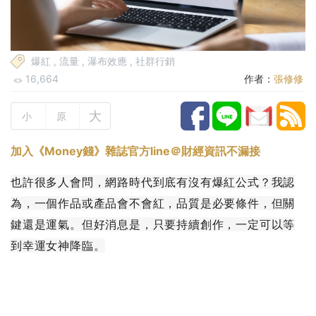
爆紅
,
流量
,
瀑布效應
,
社群行銷
16,664
作者：
張修修
大
小
原
加入《Money錢》雜誌官方line＠財經資訊不漏接
也許很多人會問，網路時代到底有沒有爆紅公式？我認
為，一個作品或產品會不會紅，品質是必要條件，但關
鍵還是運氣。但好消息是，只要持續創作，一定可以等
到幸運女神降臨。