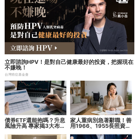
立即諮詢HPV！是對自己健康最好的投資，把握現在
不嫌晚！
台灣癌症基金會
債券ETF還能抱嗎？升息
家人重病別急著辭職！善
風險升高 專家揭3大布局
用1966、1955長照資源
方向靈活應對
撐過家庭財務危機