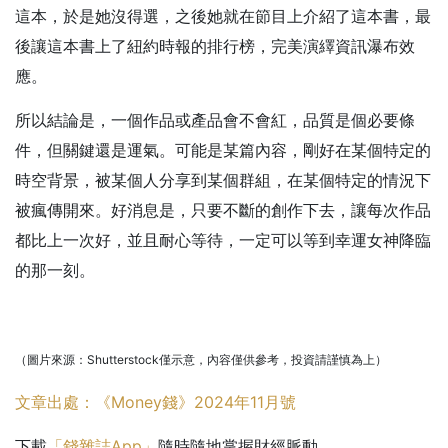
這本，於是她沒得選，之後她就在節目上介紹了這本書，最
後讓這本書上了紐約時報的排行榜，完美演繹資訊瀑布效
應。
所以結論是，一個作品或產品會不會紅，品質是個必要條
件，但關鍵還是運氣。可能是某篇內容，剛好在某個特定的
時空背景，被某個人分享到某個群組，在某個特定的情況下
被瘋傳開來。好消息是，只要不斷的創作下去，讓每次作品
都比上一次好，並且耐心等待，一定可以等到幸運女神降臨
的那一刻。
（圖片來源：Shutterstock僅示意，內容僅供參考，投資請謹慎為上）
文章出處：《Money錢》2024年11月號
下載
「錢雜誌App」
隨時隨地掌握財經脈動