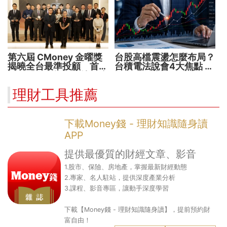
第六屆 CMoney 金曜獎
台股高檔震盪怎麼布局？
揭曉全台最準投顧 首度
台積電法說會4大焦點 AI
公開「零售投資數據」應
設備股、蘋概股受惠
用 助攻投顧、投信打造
理財工具推薦
下一代
下載Money錢 - 理財知識隨身讀
APP
提供最優質的財經文章、影音
1.股市、保險、房地產，掌握最新財經動態
2.專家、名人駐站，提供深度產業分析
3.課程、影音專區，讓動手深度學習
下載【Money錢 - 理財知識隨身讀】，提前預約財
富自由！