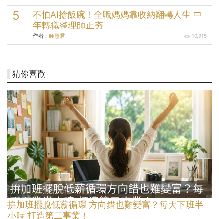
不怕AI搶飯碗！全職媽媽靠收納翻轉人生 中
年轉職整理師正夯
作者：
師慧君
10,915
猜你喜歡
拚加班擺脫低薪循環 方向錯也難變富？每天下班半
小時 打造第二事業！