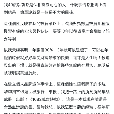
我40歲以前都是個相當沒耐心的人，什麼事情都想馬上看
到結果，簡單說就是一個長不大的屁孩。
這種個性反映在我的投資策略上，讓我對指數型投資那種慢
慢變有錢的方法興趣缺缺。要等10年以後資產才會翻倍？誰
要等啊！
以我天縱英明一年賺個30%，3年就可以達標了，可以在年
輕的時候就好好享受財富帶來的快樂，這才是人生啊！殺進
殺出的下場，就是投資績效遠輸那些無腦的存股族。聰明反
被聰明誤莫過於此。
在建立個人品牌這件事情上，這種個性也讓我踩了許多坑。
騎腳踏車環遊世界旅行回來後，我把一路上的所見所聞集結
成冊，出版了《1082萬次轉動》。這是一本我現在讀還是
會熱血沸騰的書。當時我想，以我這麼奇葩的經驗，從年薪