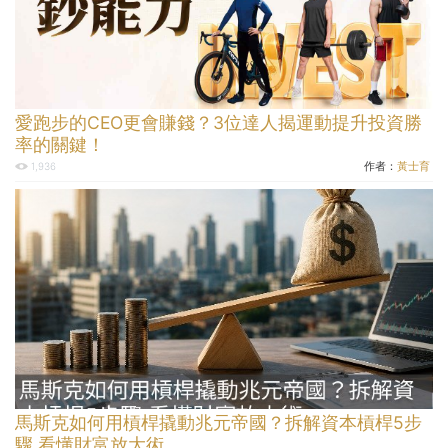
愛跑步的CEO更會賺錢？3位達人揭運動提升投資勝
率的關鍵！
作者：
黃士育
1,936
馬斯克如何用槓桿撬動兆元帝國？拆解資本槓桿5步
驟 看懂財富放大術