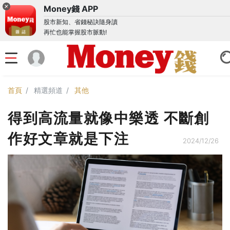
Money錢 APP
股市新知、省錢秘訣隨身讀
再忙也能掌握股市脈動!
首頁
精選頻道
其他
得到高流量就像中樂透 不斷創
作好文章就是下注
2024/12/26