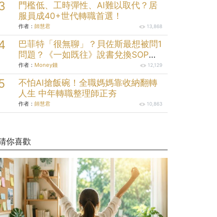
門檻低、工時彈性、AI難以取代？居
服員成40+世代轉職首選！
作者：
師慧君
13,868
巴菲特「很無聊」？貝佐斯最想被問1
問題？《一如既往》說書兌換SOP一
秒免費領：破解23條人性案例
作者：
Money錢
12,129
不怕AI搶飯碗！全職媽媽靠收納翻轉
人生 中年轉職整理師正夯
作者：
師慧君
10,863
猜你喜歡