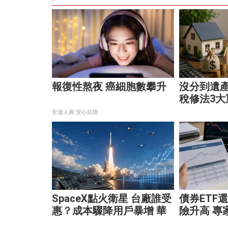
報復性熬夜 癌細胞數攀升
沒分到遺
稅修法3大
稅！
安達人壽 安心抗癌
SpaceX點火衛星 台廠誰受
債券ETF
惠？成本驟降用戶暴增 華
險升高 專
通、穩懋享紅利！
靈活應對