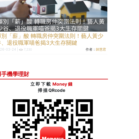
揮別「薪」酸 轉職房仲突圍法則！藝人黃少
谷、退役職軍喵爸揭3大生存關鍵
26-03-24 |
作者：
師慧君
7,230
用手機學理財
立 即 下 載
Money 錢
掃 描 QRcode