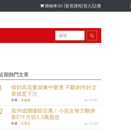
購物車(0)
|
影音課程
|
登入
|
註冊
近期熱門文章
得到高流量就像中樂透 不斷創作好文
章就是下注
作者：
張修修
16,650
當沖成癮慘賠百萬！小資女努力翻身
靠ETF月領3.3萬股息
作者：
呂珮辰
14,338