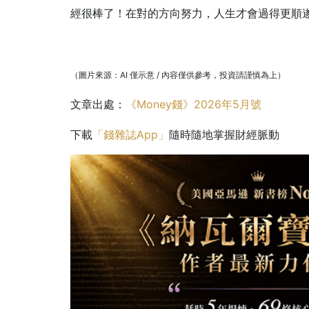
經很棒了！在對的方向努力，人生才會過得更順
（圖片來源：AI 僅示意 / 內容僅供參考，投資請謹慎為上）
文章出處：
《Money錢》2026年5月號
下載
「錢雜誌App」
隨時隨地掌握財經脈動