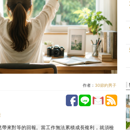
作者：
30節約男子
接
然帶來對等的回報。當工作無法累積成長複利，就須檢