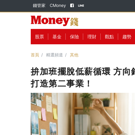
錢管家
CMoney
股票
基金
保險
理財
觀點
趨勢
首頁
精選頻道
其他
拚加班擺脫低薪循環 方向
打造第二事業！