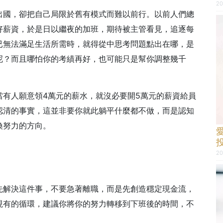
20
出國，卻把自己局限於舊有模式而難以前行。以前人們總
好薪資，於是日以繼夜的加班，期待被主管看見，追逐每
已無法滿足生活所需時，就得從中思考問題點出在哪，是
呢？而且哪怕你的考績再好，也可能只是幫你調整幾千
當有人願意領4萬元的薪水，就沒必要開5萬元的薪資給員
認清的事實，這並非要你就此躺平什麼都不做，而是認知
換努力的方向。
20
先解決這件事，不要急著離職，而是先創造穩定現金流，
現有的循環，建議你將你的努力轉移到下班後的時間，不