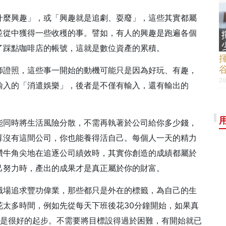
什麼興趣」，或「興趣就是追劇、耍廢」，這些其實都屬
並從中獲得一些收穫的事。譬如，有人的興趣是跑遍各個
了踩點咖啡店的帳號，這就是數位資產的累積。
師證照，這些事一開始的動機可能只是因為好玩、有趣，
20
輸入的「消遣娛樂」，後者是不僅有輸入，還有輸出的
能同時將生活風險分散，不需再執著於公司給你多少錢，
算沒有這間公司，你也能養得活自己。每個人一天的精力
鑽牛角尖地在追逐公司績效時，其實你創造的成績都屬於
己努力時，產出的成果才是真正屬於你的財富。
職場追求豐功偉業，那些都只是外在的標籤，為自己的生
花太多時間，例如先從每天下班後花30分鐘開始，如果真
也是很好的起步。不需要將目標設得過於困難，有開始就已