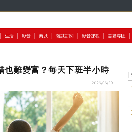
生活
影音
商城
雜誌訂閱
影音課程
書籍專區
錯也難變富？每天下班半小時
2026/06/29