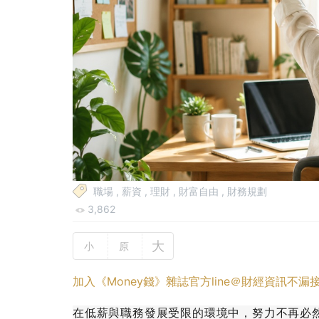
職場
,
薪資
,
理財
,
財富自由
,
財務規劃
3,862
大
小
原
加入《Money錢》雜誌官方line＠財經資訊不漏
在低薪與職務發展受限的環境中，努力不再必