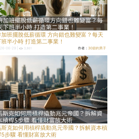
拚加班擺脫低薪循環 方向錯也難變富？每天
下班半小時 打造第二事業！
26-06-29 |
作者：
30節約男子
3,861
馬斯克如何用槓桿撬動兆元帝國？拆解資本槓
桿5步驟 看懂財富放大術