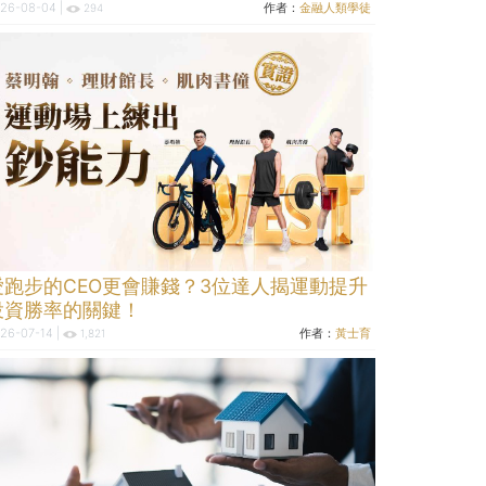
26-08-04 |
作者：
金融人類學徒
294
愛跑步的CEO更會賺錢？3位達人揭運動提升
投資勝率的關鍵！
26-07-14 |
作者：
黃士育
1,821