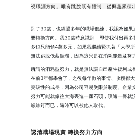
視職涯方向。唯有跳脫既有體制，從興趣累積
到了30歲，也經過多年的職場磨練，我認為如
要轉換方向。我30歲時意識到，即使我付出再
多也只能領4萬多元，如果我繼續緊抓著「大學
無法跳脫低薪循環，因為這只是在消耗能量及努
所謂的消耗型努力，就是無法讓自己產生複利成
在前3年都學會了，之後每年做的事情、收穫都
突破性的成長，因為公司容易受限於制度、企業
努力可能就像往大海丟進一顆石頭，噗通一聲就
螺絲釘而已，隨時可以被他人取代。
認清職場現實
轉換努力方向