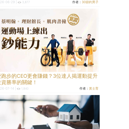
26-06-29 |
作者：
30節約男子
3,877
愛跑步的CEO更會賺錢？3位達人揭運動提升
投資勝率的關鍵！
26-07-14 |
作者：
黃士育
1,840