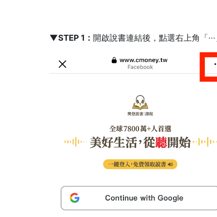
▼STEP 1：
開啟說書連結後，點選右上角「··