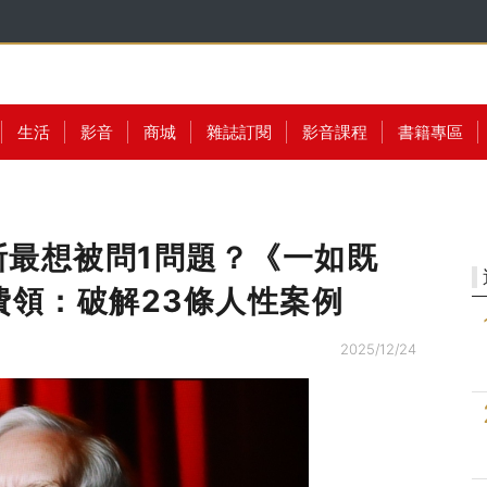
生活
影音
商城
雜誌訂閱
影音課程
書籍專區
斯最想被問1問題？《一如既
費領：破解23條人性案例
2025/12/24