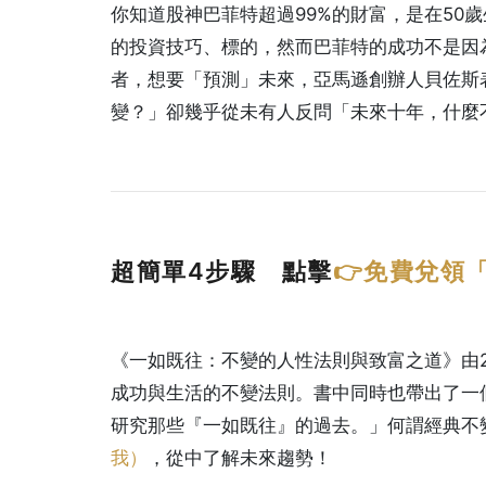
你知道股神巴菲特超過99%的財富，是在50
的投資技巧、標的，然而巴菲特的成功不是因
者，想要「預測」未來，亞馬遜創辦人貝佐斯
變？」卻幾乎從未有人反問「未來十年，什麼
超簡單4步驟 點擊
👉
免費兌領「
《一如既往：不變的人性法則與致富之道》由
成功與生活的不變法則。書中同時也帶出了一
研究那些『一如既往』的過去。」何謂經典不
我）
，從中了解未來趨勢！