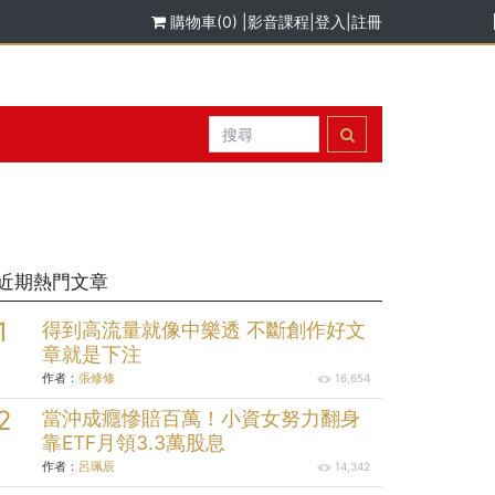
購物車(0)
|
影音課程
|
登入
|
註冊
近期熱門文章
得到高流量就像中樂透 不斷創作好文
章就是下注
作者：
張修修
16,654
當沖成癮慘賠百萬！小資女努力翻身
靠ETF月領3.3萬股息
作者：
呂珮辰
14,342