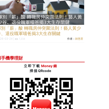
揮別「薪」酸 轉職房仲突圍法則！藝人黃少
谷、退役職軍喵爸揭3大生存關鍵
26-03-24 |
作者：
師慧君
7,234
用手機學理財
立 即 下 載
Money 錢
掃 描 QRcode