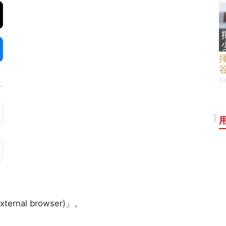
20
rnal browser)」。