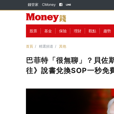
錢管家
CMoney
股票
基金
保險
理財
觀點
趨勢
首頁
精選頻道
其他
巴菲特「很無聊」？貝佐
往》說書兌換SOP一秒免