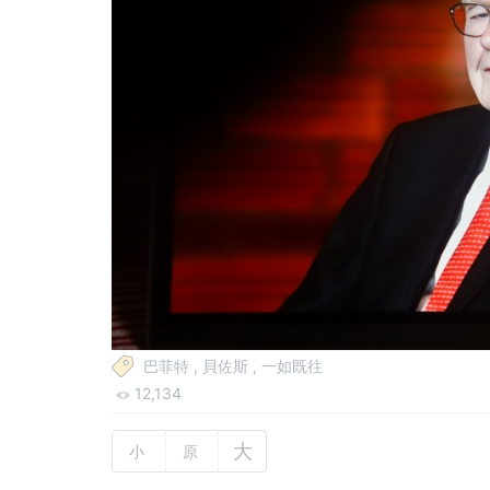
巴菲特
,
貝佐斯
,
一如既往
12,134
大
小
原