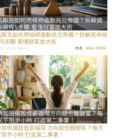
馬斯克如何用槓桿撬動兆元帝國？拆解資本槓
桿5步驟 看懂財富放大術
26-08-04 |
作者：
金融人類學徒
314
拚加班擺脫低薪循環 方向錯也難變富？每天
下班半小時 打造第二事業！