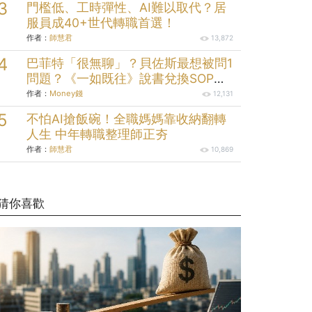
門檻低、工時彈性、AI難以取代？居
服員成40+世代轉職首選！
作者：
師慧君
13,872
巴菲特「很無聊」？貝佐斯最想被問1
問題？《一如既往》說書兌換SOP一
秒免費領：破解23條人性案例
作者：
Money錢
12,131
不怕AI搶飯碗！全職媽媽靠收納翻轉
人生 中年轉職整理師正夯
作者：
師慧君
10,869
猜你喜歡