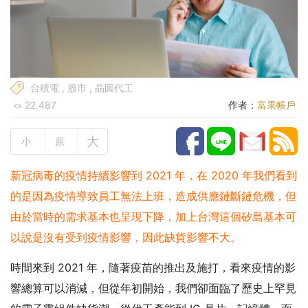
台積電
,
股市
,
晶圓代工
22,487
作者：
富果帳戶
大
小
原
新冠病毒的疫情持續影響到 2021 年，在 2020 年我們看到
的是因為疫情導致員工無法上班，造成供應鏈斷鏈危機，但
由於當時的需求基本也呈現下降，加上台灣這個矽島基本可
以說是沒有受到疫情影響，因此缺貨影響不大。
時間來到 2021 年，隨著疫苗的推出及施打，看來疫情的影
響總算可以消減，但從年初開始，我們卻面臨了歷史上罕見