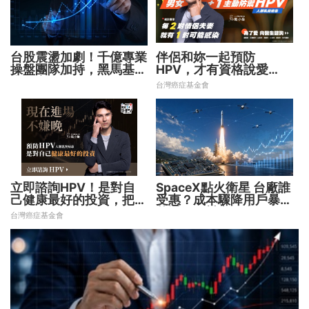
台股震盪加劇！千億專業
伴侶和妳一起預防
操盤團隊加持，黑馬基金
HPV，才有資格說愛
全面突圍
妳！
台灣癌症基金會
立即諮詢HPV！是對自
SpaceX點火衛星 台廠誰
己健康最好的投資，把握
受惠？成本驟降用戶暴增
現在不嫌晚！
華通、穩懋享紅利！
台灣癌症基金會