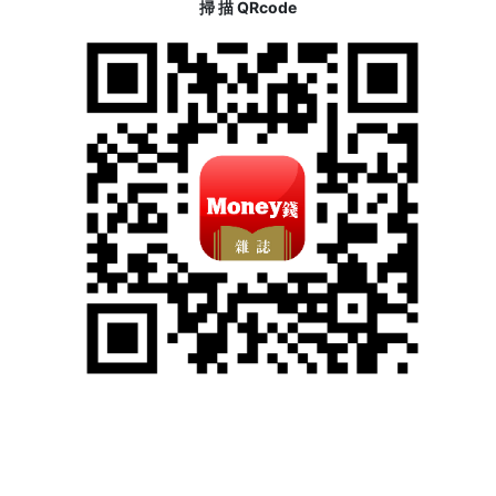
掃 描 QRcode