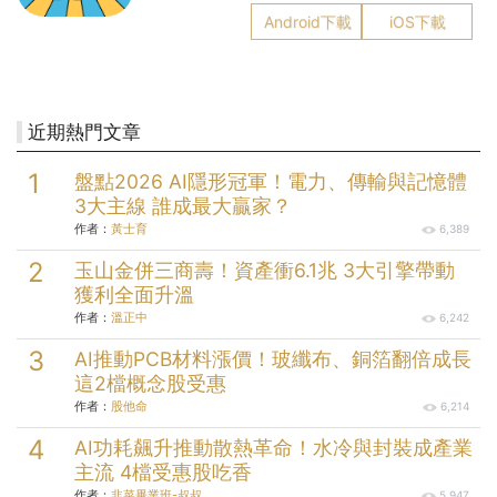
Android下載
iOS下載
近期熱門文章
盤點2026 AI隱形冠軍！電力、傳輸與記憶體
3大主線 誰成最大贏家？
作者：
黃士育
6,389
玉山金併三商壽！資產衝6.1兆 3大引擎帶動
獲利全面升溫
作者：
溫正中
6,242
AI推動PCB材料漲價！玻纖布、銅箔翻倍成長
這2檔概念股受惠
作者：
股他命
6,214
AI功耗飆升推動散熱革命！水冷與封裝成產業
主流 4檔受惠股吃香
作者：
韭菜畢業班-叔叔
5,947