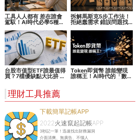
工具人人都有 差在誰會
拆解馬斯克5步工作法！
駕馭！AI時代必學5種能
拒絕蠢需求 錯誤問題找
力 把握未來1000天
不到完美答案
台股市值型ETF誰最值得
Token即貨幣 誰能變現
買？7檔優缺點大比拚 找
誰稱王！AI時代的「數位
出最適合你的配置
水電費」重塑商業模式
理財工具推薦
下載簡單記帳APP
2022火速竄起記帳APP
3秒記一筆！迅速找出財務漏洞
介面清爽、無廣告、不惱人