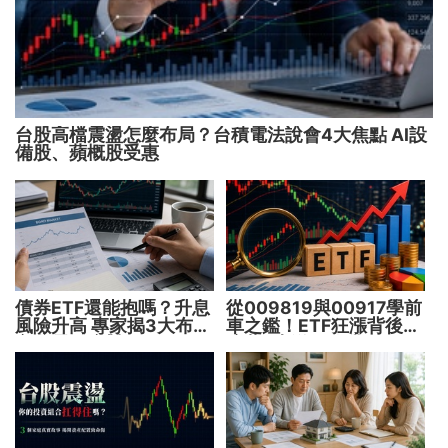
台股高檔震盪怎麼布局？台積電法說會4大焦點 AI設
備股、蘋概股受惠
債券ETF還能抱嗎？升息
從009819與00917學前
風險升高 專家揭3大布局
車之鑑！ETF狂漲背後
方向靈活應對
暗藏2大溢價陷阱