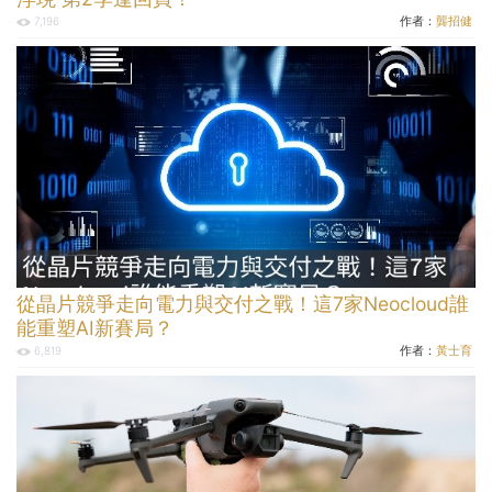
作者：
龔招健
7,196
從晶片競爭走向電力與交付之戰！這7家Neocloud誰
能重塑AI新賽局？
作者：
黃士育
6,819