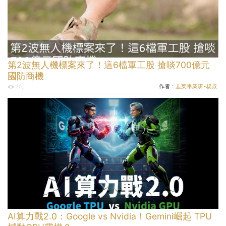
第2波無人機標案來了！這6檔軍工股 搶啖700億元
國防商機
作者：
韭菜畢業班-叔叔
20,111
AI算力戰2.0：Google vs Nvidia！Gemini崛起 TPU