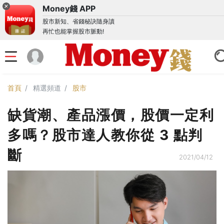
Money錢 APP
股市新知、省錢秘訣隨身讀
再忙也能掌握股市脈動!
首頁
精選頻道
股市
缺貨潮、產品漲價，股價一定利
多嗎？股市達人教你從 3 點判
斷
2021/04/12