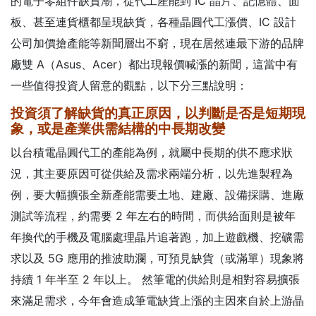
的電子零組件缺貨潮，從代工產能到 IC 晶片、記憶體、面
板、甚至連貨櫃都呈現缺貨，各種晶圓代工漲價、IC 設計
公司加價搶產能等新聞層出不窮，現在居然連最下游的品牌
廠雙 A（Asus、Acer）都出現報價喊漲的新聞，這當中有
一些值得投資人留意的觀點，以下分三點說明：
投資須了解缺貨的真正原因，以判斷是否是短期現
象，或是產業供需結構的中長期改變
以台積電晶圓代工的產能為例，就屬中長期的供不應求狀
況，其主要原因可從供給及需求兩端分析，以先進製程為
例，要大幅擴張全新產能需要土地、建廠、設備採購、進廠
測試等流程，約需要 2 年左右的時間，而供給面則是被年
年換代的手機及電腦處理晶片追著跑，加上遊戲機、挖礦需
求以及 5G 應用的推波助瀾，可預見缺貨（或滿單）現象將
持續 1 年半至 2 年以上。 然筆電的供給則是相對容易擴張
來滿足需求，今年會造成筆電缺貨上漲的主因來自於上游晶