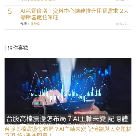
AI耗電倍增！資料中心擴建推升用電需求 2大
變壓器廠接單旺
作者：
股他命
5,729
猜你喜歡
台股高檔震盪怎布局？AI主軸未變 記憶體與太空題材
浮現 第2季逢回買！