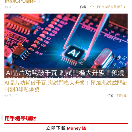
撼動GPU霸權？
作者：
KP（FOMO研究院板主）
4,908
AI晶片功耗破千瓦 測試門檻大升級！預燒測試成關鍵
封測3雄迎爆發
作者：
龔招健
9,507
用手機學理財
立 即 下 載
Money 錢