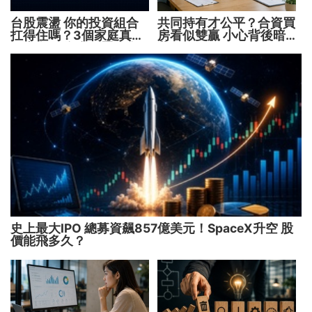
台股震盪 你的投資組合
共同持有才公平？合資買
扛得住嗎？3個家庭真實
房看似雙贏 小心背後暗
故事 揭開資產配置致命
藏代價！
傷
史上最大IPO 總募資飆857億美元！SpaceX升空 股
價能飛多久？