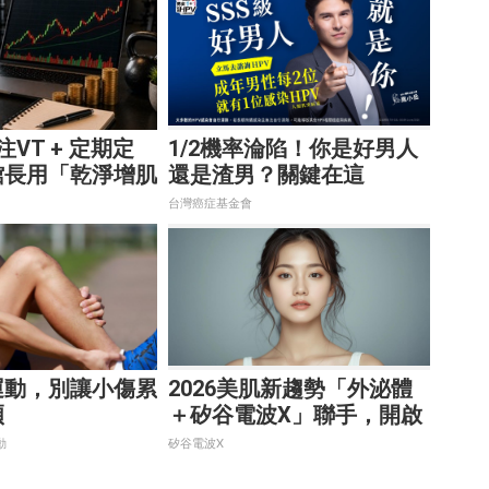
VT + 定期定
1/2機率淪陷！你是好男人
館長用「乾淨增肌
還是渣男？關鍵在這
長線獲利術
台灣癌症基金會
運動，別讓小傷累
2026美肌新趨勢「外泌體
煩
＋矽谷電波X」聯手，開啟
高階養膚新世代
動
矽谷電波X