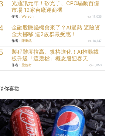
光通訊元年！矽光子、CPO驅動百億
市場 12家台廠迎商機
作者：
Welson
11,035
金融股賺錢機會來了？AI過熱 避險資
金大挪移 這2族群最受惠！
作者：
陳重銘
10,147
製程難度拉高、規格進化！AI推動載
板升級「這幾檔」概念股迎春天
作者：
股他命
8,853
猜你喜歡