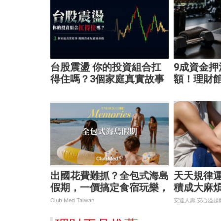
台股震盪 你的投資組合扛
9成資金押注
得住嗎？3個家庭真實故事
額！理財
揭開資產配置致命傷
法」打造
出國花費難抓？全包式海島
天天規律
假期，一價搞定食宿玩樂，
積成大麻
省錢更省心！
Club Med Taiwan
安達人壽 安心溢起