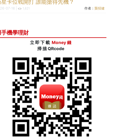
衛星卡位戰開打 誰能搶得先機？
26-07-16 |
作者：
龔招健
1,621
用手機學理財
立 即 下 載
Money 錢
掃 描 QRcode