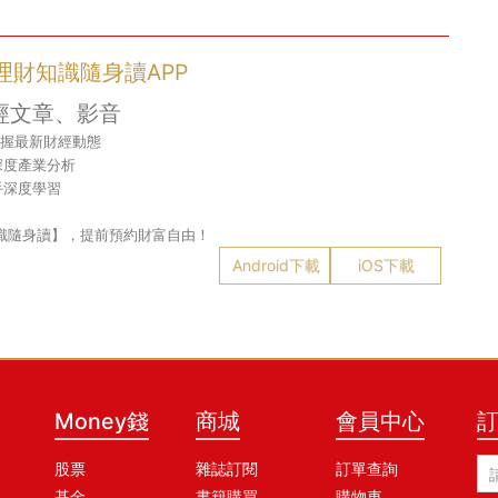
- 理財知識隨身讀APP
經文章、影音
掌握最新財經動態
深度產業分析
手深度學習
財知識隨身讀】，提前預約財富自由！
Android下載
iOS下載
Money錢
商城
會員中心
股票
雜誌訂閱
訂單查詢
基金
書籍購買
購物車