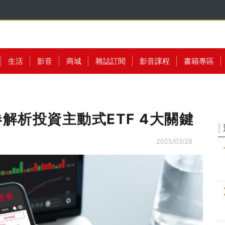
生活
影音
商城
雜誌訂閱
影音課程
書籍專區
解析投資主動式ETF 4大關鍵
2025/03/28