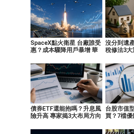
SpaceX點火衛星 台廠誰受
沒分到遺
惠？成本驟降用戶暴增 華
稅修法3大
通、穩懋享紅利！
稅！
債券ETF還能抱嗎？升息風
台股市值型
險升高 專家揭3大布局方向
買？7檔優
靈活應對
最適合你