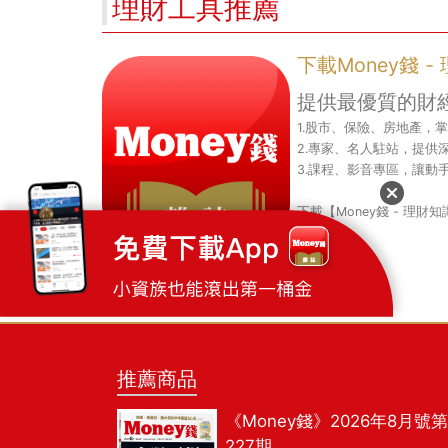
理財工具推薦
下載Money錢 
提供最優質的財
1.股市、保險、房地產，
2.專家、名人駐站，提供
3.課程、影音專區，讓動
下載【Money錢 - 理
推薦商品
《Money錢》2026年8月號第
227期