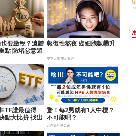
20
產也要繳稅？遺贈
報復性熬夜 癌細胞數攀升
重點 防堵惡意避
安達人壽 安心抗癌
ETF誰最值得
驚！每2男就有1人中標？
缺點大比拚 找出
不可能吧？
的配置
台灣癌症基金會