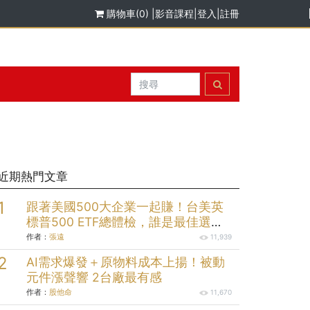
購物車(0)
|
影音課程
|
登入
|
註冊
近期熱門文章
跟著美國500大企業一起賺！台美英
標普500 ETF總體檢，誰是最佳選
擇？
作者：
張遠
11,939
AI需求爆發＋原物料成本上揚！被動
元件漲聲響 2台廠最有感
作者：
股他命
11,670