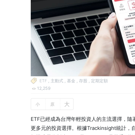
ETF
,
主動式
,
基金
,
存股
,
定期定額
12,259
大
小
原
ETF已經成為台灣年輕投資人的主流選擇，隨著
更多元的投資選擇。根據Trackinsight統計