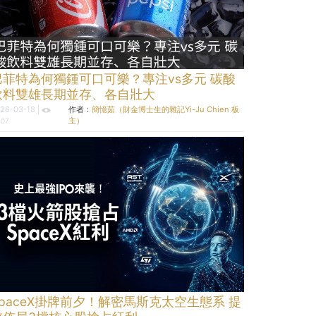
巴菲特為何獨鍾可口可樂？專注vs多元 碳酸
飲料雙雄長期並存、各自壯大
26-03-18 |
作者：
簡憶茹（財金博士生的雜記Yi-Ju Chien 板
主）
407
SpaceX掛牌前夕！解密馬斯克太空生態系 提