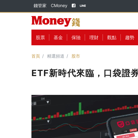
錢管家
CMoney
股票
基金
保險
理財
觀點
趨勢
首頁
精選頻道
股市
ETF新時代來臨，口袋證券