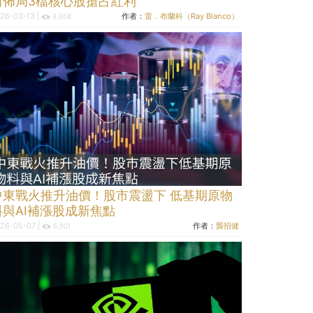
前佈局3檔核心股搶占紅利
26-03-13 |
作者：
雷．布蘭科（Ray Blanco）
9,658
中東戰火推升油價！股市震盪下 低基期原物
料與AI補漲股成新焦點
26-05-07 |
作者：
龔招健
6,901