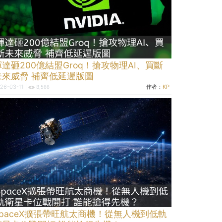
輝達砸200億結盟Groq！搶攻物理AI、買斷
未來威脅 補齊低延遲版圖
26-03-11 |
作者：
KP
8,566
SpaceX擴張帶旺航太商機！從無人機到低軌