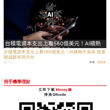
台積電資本支出上看560億美元！AI續熱不追高 低基
期成新布局方向
作者：
龔招健
9,322
用手機學理財
立 即 下 載
Money 錢
掃 描 QRcode