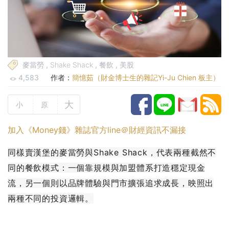
麥當勞
,
Shake Shack
,
餐飲
,
美股
4,583
作者：
簡憶茹（財金博士生的雜記Yi-Ju Chien 板主）
大
小
原
加入《Money錢》雜誌官方line＠財經資訊不漏接
同樣賣漢堡的麥當勞與Shake Shack，代表兩種截然不
同的餐飲模式：一個靠規模與加盟體系打造穩定現金
流，另一個則以品牌體驗與門市擴張追求成長，映照出
兩種不同的投資邏輯。