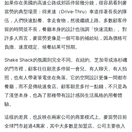
如果你在美國的高速公路或郊區停留幾分鐘，很容易看到麥
當勞的典型場景：得來速（Drive‑Thru）車道排著長長的隊
伍，人們快速點餐、拿走食物，然後繼續上路。多數顧客停
留的時間並不長，餐廳本身的設計也強調「快速流動」。對
許多人而言，麥當勞更像是一個可靠的補給站，因為價格可
負擔、速度穩定、候餐結果可預期。
Shake Shack的氛圍則完全不同。在紐約、芝加哥或洛杉磯
的門市裡，顧客往往願意多停留一會兒。有人聊天、有人拍
照，也有人帶著筆電坐在角落。它的空間設計更像一間都市
餐廳，而不是傳統速食店。顧客願意多付一點錢，不只是為
了漢堡本身，也為了那種帶有設計感與生活風格的用餐體
驗。
這樣的差異，也反映在兩家公司的商業模式上。麥當勞目前
全球門市超過4萬家，其中大多數是加盟店。公司主要收入