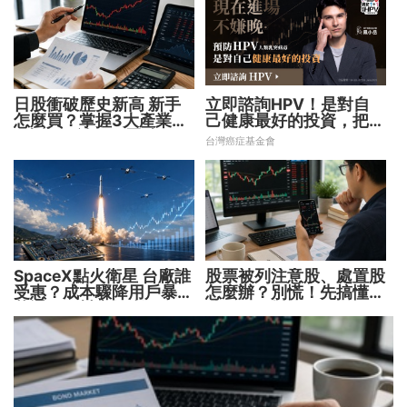
日股衝破歷史新高 新手
立即諮詢HPV！是對自
怎麼買？掌握3大產業、
己健康最好的投資，把握
2大指數 補足配置缺口！
現在不嫌晚！
台灣癌症基金會
SpaceX點火衛星 台廠誰
股票被列注意股、處置股
受惠？成本驟降用戶暴增
怎麼辦？別慌！先搞懂背
華通、穩懋享紅利！
後原因再操作