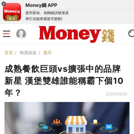
Money錢 APP
股市新知、省錢秘訣隨身讀
再忙也能掌握股市脈動!
首頁
精選頻道
股市
成熟餐飲巨頭vs擴張中的品牌
新星 漢堡雙雄誰能稱霸下個10
年？
2026/05/25