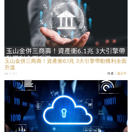
玉山金併三商壽！資產衝6.1兆 3大引擎帶動獲利全面
升溫
作者：
溫正中
6,253