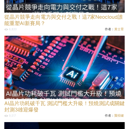
從晶片競爭走向電力與交付之戰！這7家Neocloud誰
能重塑AI新賽局？
作者：
黃士育
6,820
AI晶片功耗破千瓦 測試門檻大升級！預燒測試成關鍵
封測3雄迎爆發
作者：
龔招健
9,517