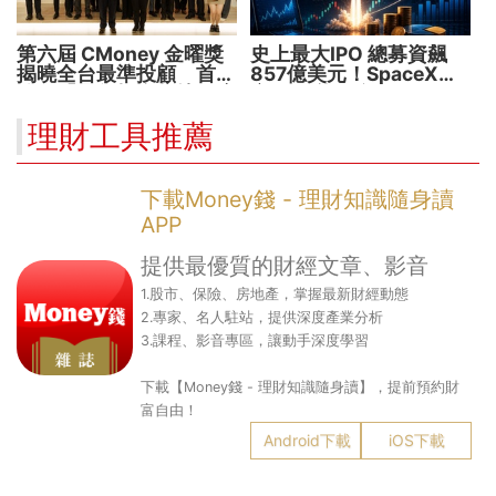
第六屆 CMoney 金曜獎
史上最大IPO 總募資飆
揭曉全台最準投顧 首度
857億美元！SpaceX升
公開「零售投資數據」應
空 股價能飛多久？
用 助攻投顧、投信打造
理財工具推薦
下一代
下載Money錢 - 理財知識隨身讀
APP
提供最優質的財經文章、影音
1.股市、保險、房地產，掌握最新財經動態
2.專家、名人駐站，提供深度產業分析
3.課程、影音專區，讓動手深度學習
下載【Money錢 - 理財知識隨身讀】，提前預約財
富自由！
Android下載
iOS下載