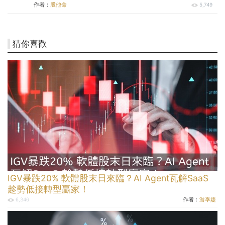
作者：
股他命
5,749
猜你喜歡
IGV暴跌20% 軟體股末日來臨？AI Agent瓦解SaaS
趁勢低接轉型贏家！
作者：
游季婕
6,346