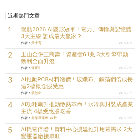
近期熱門文章
盤點2026 AI隱形冠軍！電力、傳輸與記憶體
3大主線 誰成最大贏家？
作者：
黃士育
6,406
玉山金併三商壽！資產衝6.1兆 3大引擎帶動
獲利全面升溫
作者：
溫正中
6,250
AI推動PCB材料漲價！玻纖布、銅箔翻倍成長
這2檔概念股受惠
作者：
股他命
6,232
AI功耗飆升推動散熱革命！水冷與封裝成產業
主流 4檔受惠股吃香
作者：
韭菜畢業班-叔叔
5,966
AI耗電倍增！資料中心擴建推升用電需求 2大
變壓器廠接單旺