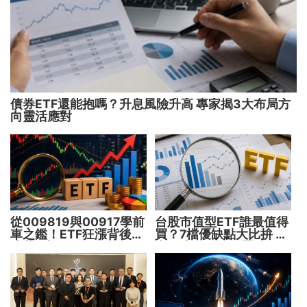
債券ETF還能抱嗎？升息風險升高 專家揭3大布局方
向靈活應對
從009819與00917學前
台股市值型ETF誰最值得
車之鑑！ETF狂漲背後
買？7檔優缺點大比拚 找
暗藏2大溢價陷阱
出最適合你的配置