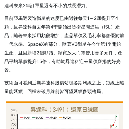
達科未來2年訂單量還有不小的成長潛力。
目前亞馬遜製造衛星的速度已由過往每天1～2顆提升至4
顆，且昇達科自去年第4季開始出貨衛星間連結（ISL）產
品，隨著未來採用頻段增加，產品單價及毛利率都會優於前
一代水準。SpaceX的部分，隨著V3衛星在今年第1季開始
生產，且因新增2個頻譜、頻寬放大而需使用更多元件，產
品平均單價提升1.5倍，有助於昇達科迎來量價齊揚的好光
景。
技術面可看到近期昇達科股價站穩各期均線之上，短線上隨
量能延續，回檔未破月線前皆可望延續多頭格局。