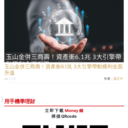
玉山金併三商壽！資產衝6.1兆 3大引擎帶動獲利全面
升溫
作者：
溫正中
6,158
用手機學理財
立 即 下 載
Money 錢
掃 描 QRcode