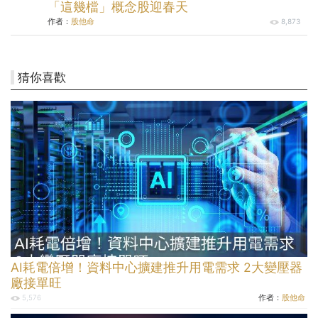
「這幾檔」概念股迎春天
作者：
股他命
8,873
猜你喜歡
AI耗電倍增！資料中心擴建推升用電需求 2大變壓器
廠接單旺
作者：
股他命
5,576