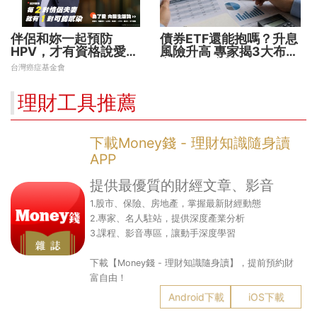
伴侶和妳一起預防
債券ETF還能抱嗎？升息
HPV，才有資格說愛
風險升高 專家揭3大布局
妳！
方向靈活應對
台灣癌症基金會
理財工具推薦
下載Money錢 - 理財知識隨身讀
APP
提供最優質的財經文章、影音
1.股市、保險、房地產，掌握最新財經動態
2.專家、名人駐站，提供深度產業分析
3.課程、影音專區，讓動手深度學習
下載【Money錢 - 理財知識隨身讀】，提前預約財
富自由！
Android下載
iOS下載