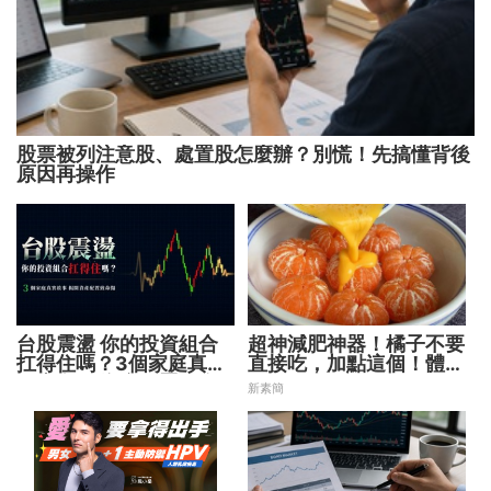
股票被列注意股、處置股怎麼辦？別慌！先搞懂背後
原因再操作
台股震盪 你的投資組合
超神減肥神器！橘子不要
扛得住嗎？3個家庭真實
直接吃，加點這個！體重
故事 揭開資產配置致命
天天下降
新素簡
傷