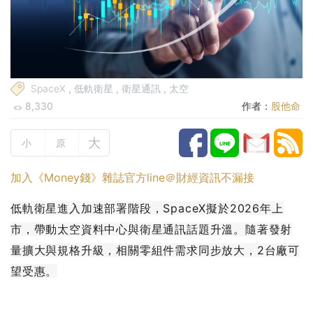
SpaceX
,
低軌衛星
,
衛星通訊
,
太空
8,330
作者：
股他命
大
小
原
加入《Money錢》雜誌官方line＠財經資訊不漏接
低軌衛星進入加速部署階段，SpaceX擬於2026年上
市，帶動太空資料中心與衛星通訊話題升溫。隨著發射
量擴大與規格升級，相關零組件需求同步放大，2台廠可
望受惠。