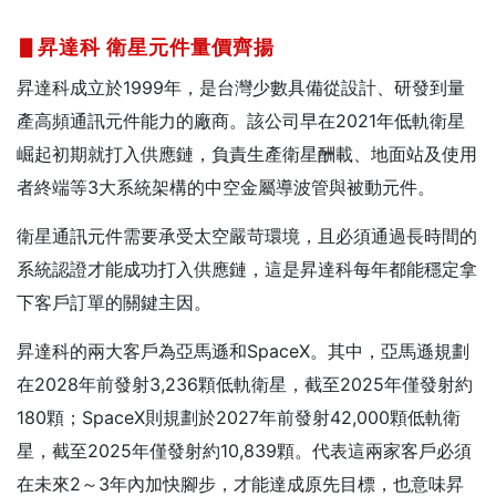
▋昇達科
衛星元件量價齊揚
昇達科成立於1999年，是台灣少數具備從設計、研發到量
產高頻通訊元件能力的廠商。該公司早在2021年低軌衛星
崛起初期就打入供應鏈，負責生產衛星酬載、地面站及使用
者終端等3大系統架構的中空金屬導波管與被動元件。
衛星通訊元件需要承受太空嚴苛環境，且必須通過長時間的
系統認證才能成功打入供應鏈，這是昇達科每年都能穩定拿
下客戶訂單的關鍵主因。
昇達科的兩大客戶為亞馬遜和SpaceX。其中，亞馬遜規劃
在2028年前發射3,236顆低軌衛星，截至2025年僅發射約
180顆；SpaceX則規劃於2027年前發射42,000顆低軌衛
星，截至2025年僅發射約10,839顆。代表這兩家客戶必須
在未來2～3年內加快腳步，才能達成原先目標，也意味昇