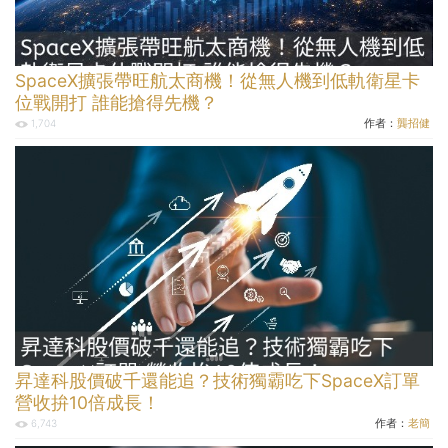
SpaceX擴張帶旺航太商機！從無人機到低軌衛星卡
位戰開打 誰能搶得先機？
作者：
龔招健
1,704
昇達科股價破千還能追？技術獨霸吃下SpaceX訂單
營收拚10倍成長！
作者：
老簡
6,743