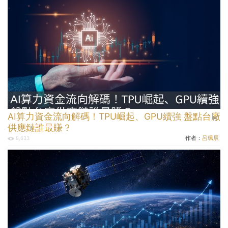
AI算力資金流向解碼！TPU崛起、GPU續強 盤點台廠
供應鏈誰最賺？
作者：
呂珮辰
8,633