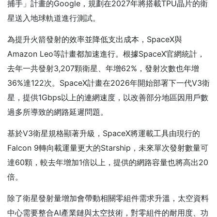
捕手」計畫的Google，規劃在2027年將搭載TPU晶片的衛
星送入地球軌道進行測試。
為提升火箭發射的效率並降低支出成本，SpaceX與
Amazon Leo等計畫都加速進行。根據SpaceX官網統計，
去年一共發射3,207顆衛星、年增62%，發射次數也年增
36%達122次。SpaceX計畫在2026年開始部署下一代V3衛
星，提供1Gbps以上的連網速度，以改善部分地區因用戶數
過多所導致的網路延遲問題。
基於V3衛星規格顯著升級，SpaceX將運載工具由現行的
Falcon 9轉向載運量更大的Starship，未來單次發射數量可
達60顆，較去年增加1倍以上，提供的網路容量也將高出20
倍。
除了衛星發射量增加會帶動相關零組件需求升溫，太空資料
中心需要整合AI產業鏈與太空技術，對零組件的耐用度、功