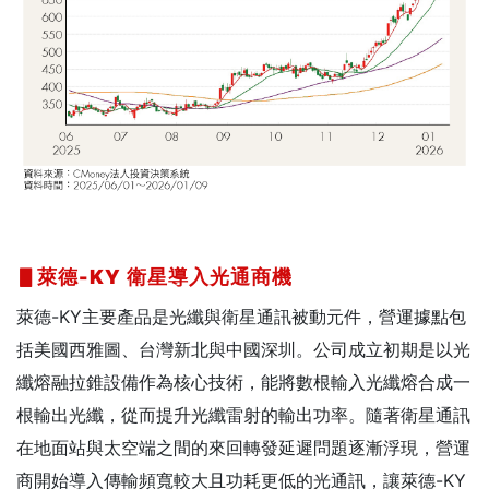
▋
萊德-KY
衛星導入光通商機
萊德-KY主要產品是光纖與衛星通訊被動元件，營運據點包
括美國西雅圖、台灣新北與中國深圳。公司成立初期是以光
纖熔融拉錐設備作為核心技術，能將數根輸入光纖熔合成一
根輸出光纖，從而提升光纖雷射的輸出功率。隨著衛星通訊
在地面站與太空端之間的來回轉發延遲問題逐漸浮現，營運
商開始導入傳輸頻寬較大且功耗更低的光通訊，讓萊德-KY