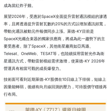
成為當紅炸子雞。
展望2026年，受惠於SpaceX全面提升雷射通訊模組的滲透
率，且將透過提升雷射瓦數約20%的方式以增加通訊頻寬，
帶動光通訊被動元件報價同步上漲。萊德-KY目前是
SpaceX光纖合束器的獨家供應商，將成為此一趨勢下的主
要受惠者。除了SpaceX，其他衛星廠商如亞馬遜、
Telesat、OneWeb、TESAT等，也陸續採用雷射光作為衛
星通訊方式，帶動雷射模組需求激增，使萊德-KY 2026年
營運具有相當可觀的成長爆發力。
技術面可看到近期萊德-KY股價在10日線上下徘徊，短線上
因量能轉弱，後續有向月線回測的壓力，可待股價守穩後再
行布局。