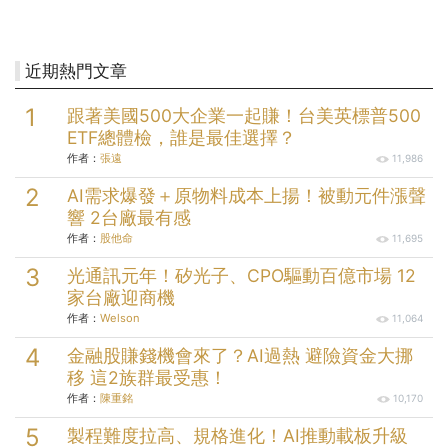
近期熱門文章
跟著美國500大企業一起賺！台美英標普500
ETF總體檢，誰是最佳選擇？
作者：
張遠
11,986
AI需求爆發＋原物料成本上揚！被動元件漲聲
響 2台廠最有感
作者：
股他命
11,695
光通訊元年！矽光子、CPO驅動百億市場 12
家台廠迎商機
作者：
Welson
11,064
金融股賺錢機會來了？AI過熱 避險資金大挪
移 這2族群最受惠！
作者：
陳重銘
10,170
製程難度拉高、規格進化！AI推動載板升級