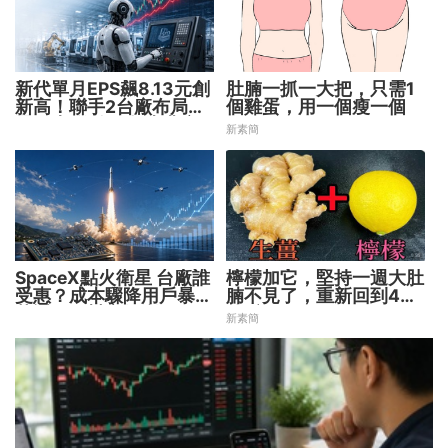
新代單月EPS飆8.13元創
肚腩一抓一大把，只需1
新高！聯手2台廠布局機
個雞蛋，用一個瘦一個
器人大腦 搶攻數十兆商
新素簡
機
SpaceX點火衛星 台廠誰
檸檬加它，堅持一週大肚
受惠？成本驟降用戶暴增
腩不見了，重新回到45
華通、穩懋享紅利！
公斤
新素簡