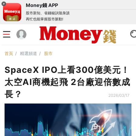
Money錢 APP
股市新知、省錢秘訣隨身讀
再忙也能掌握股市脈動!
首頁
精選頻道
股市
SpaceX IPO上看300億美元！
太空AI商機起飛 2台廠迎倍數成
長？
2026/03/17