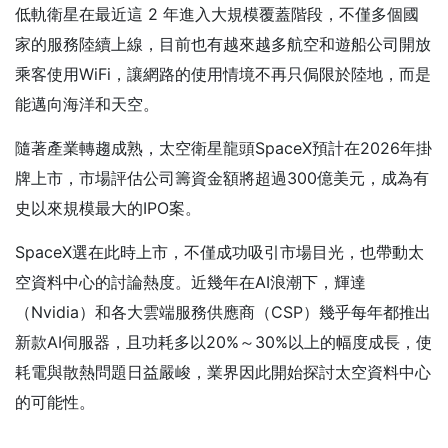
低軌衛星在最近這 2 年進入大規模覆蓋階段，不僅多個國
家的服務陸續上線，目前也有越來越多航空和遊船公司開放
乘客使用WiFi，讓網路的使用情境不再只侷限於陸地，而是
能邁向海洋和天空。
隨著產業轉趨成熟，太空衛星龍頭SpaceX預計在2026年掛
牌上市，市場評估公司籌資金額將超過300億美元，成為有
史以來規模最大的IPO案。
SpaceX選在此時上市，不僅成功吸引市場目光，也帶動太
空資料中心的討論熱度。近幾年在AI浪潮下，輝達
（Nvidia）和各大雲端服務供應商（CSP）幾乎每年都推出
新款AI伺服器，且功耗多以20%～30%以上的幅度成長，使
耗電與散熱問題日益嚴峻，業界因此開始探討太空資料中心
的可能性。