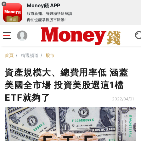
Money錢 APP
股市新知、省錢秘訣隨身讀
再忙也能掌握股市脈動!
首頁
精選頻道
股市
資產規模大、總費用率低 涵蓋
美國全市場 投資美股選這1檔
ETF就夠了
2022/04/01