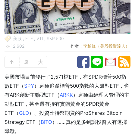
美股
,
ETF
,
VTI
,
S&P 500
12,602
作者：
李柏鋒（美股投資達人）
大
小
原
美國市場目前發行了2,571檔ETF，有SPDR標普500指
數ETF（
SPY
）這種追蹤標普500指數的大盤型ETF，也
有ARK創新主動型ETF（
ARKK
）這種由經理人管理的主
動型ETF，甚至還有持有實體黃金的SPDR黃金
ETF（
GLD
）、投資比特幣期貨的ProShares Bitcoin
Strategy ETF（
BITO
）……真的是多到讓投資人有選擇
障礙。