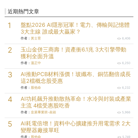
近期熱門文章
盤點2026 AI隱形冠軍！電力、傳輸與記憶體
3大主線 誰成最大贏家？
作者：
黃士育
6,406
玉山金併三商壽！資產衝6.1兆 3大引擎帶動
獲利全面升溫
作者：
溫正中
6,250
AI推動PCB材料漲價！玻纖布、銅箔翻倍成長
這2檔概念股受惠
作者：
股他命
6,232
AI功耗飆升推動散熱革命！水冷與封裝成產業
主流 4檔受惠股吃香
作者：
韭菜畢業班-叔叔
5,966
AI耗電倍增！資料中心擴建推升用電需求 2大
變壓器廠接單旺
作者：
股他命
5,749