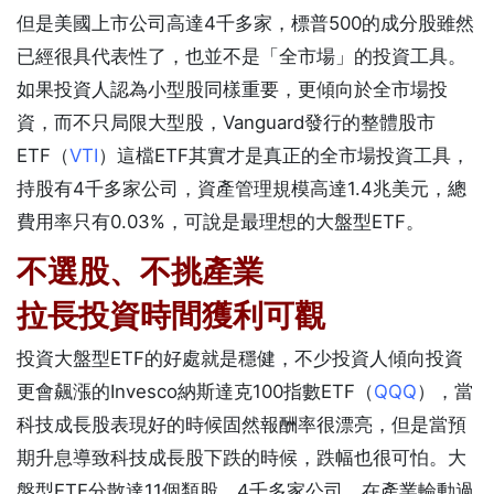
但是美國上市公司高達4千多家，標普500的成分股雖然
已經很具代表性了，也並不是「全市場」的投資工具。
如果投資人認為小型股同樣重要，更傾向於全市場投
資，而不只局限大型股，Vanguard發行的整體股市
ETF（
VTI
）這檔ETF其實才是真正的全市場投資工具，
持股有4千多家公司，資產管理規模高達1.4兆美元，總
費用率只有0.03%，可說是最理想的大盤型ETF。
不選股、不挑產業
拉長投資時間獲利可觀
投資大盤型ETF的好處就是穩健，不少投資人傾向投資
更會飆漲的Invesco納斯達克100指數ETF（
QQQ
），當
科技成長股表現好的時候固然報酬率很漂亮，但是當預
期升息導致科技成長股下跌的時候，跌幅也很可怕。大
盤型ETF分散達11個類股、4千多家公司，在產業輪動過