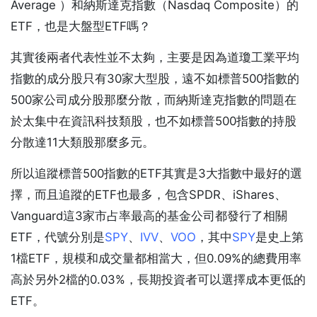
Average ）和納斯達克指數（Nasdaq Composite）的
ETF，也是大盤型ETF嗎？
其實後兩者代表性並不太夠，主要是因為道瓊工業平均
指數的成分股只有30家大型股，遠不如標普500指數的
500家公司成分股那麼分散，而納斯達克指數的問題在
於太集中在資訊科技類股，也不如標普500指數的持股
分散達11大類股那麼多元。
所以追蹤標普500指數的ETF其實是3大指數中最好的選
擇，而且追蹤的ETF也最多，包含SPDR、iShares、
Vanguard這3家市占率最高的基金公司都發行了相關
ETF，代號分別是
SPY
、
IVV
、
VOO
，其中
SPY
是史上第
1檔ETF，規模和成交量都相當大，但0.09%的總費用率
高於另外2檔的0.03%，長期投資者可以選擇成本更低的
ETF。