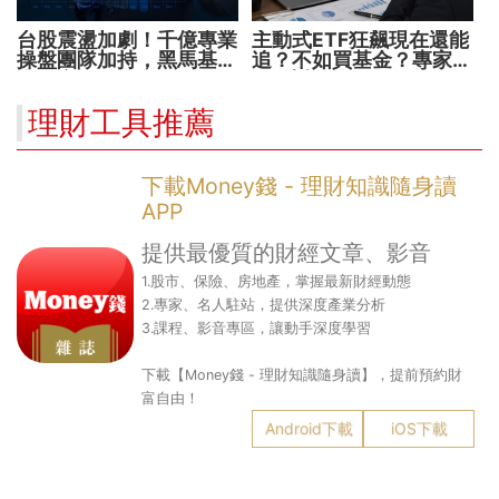
台股震盪加劇！千億專業
主動式ETF狂飆現在還能
操盤團隊加持，黑馬基金
追？不如買基金？專家親
全面突圍
解5大疑問！
理財工具推薦
下載Money錢 - 理財知識隨身讀
APP
提供最優質的財經文章、影音
1.股市、保險、房地產，掌握最新財經動態
2.專家、名人駐站，提供深度產業分析
3.課程、影音專區，讓動手深度學習
下載【Money錢 - 理財知識隨身讀】，提前預約財
富自由！
Android下載
iOS下載