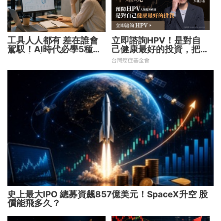
工具人人都有 差在誰會
立即諮詢HPV！是對自
駕馭！AI時代必學5種能
己健康最好的投資，把握
力 把握未來1000天
現在不嫌晚！
台灣癌症基金會
史上最大IPO 總募資飆857億美元！SpaceX升空 股
價能飛多久？