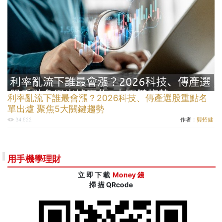
利率亂流下誰最會漲？2026科技、傳產選股重點名
單出爐 聚焦5大關鍵趨勢
作者：
龔招健
34,522
用手機學理財
立 即 下 載
Money 錢
掃 描 QRcode