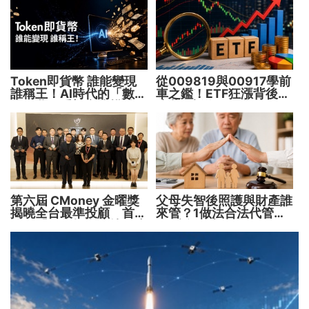
Token即貨幣 誰能變現
從009819與00917學前
誰稱王！AI時代的「數位
車之鑑！ETF狂漲背後
水電費」重塑商業模式
暗藏2大溢價陷阱
第六屆 CMoney 金曜獎
父母失智後照護與財產誰
揭曉全台最準投顧 首度
來管？1做法合法代管財
公開「零售投資數據」應
務 避免家庭風暴！
用 助攻投顧、投信打造
下一代