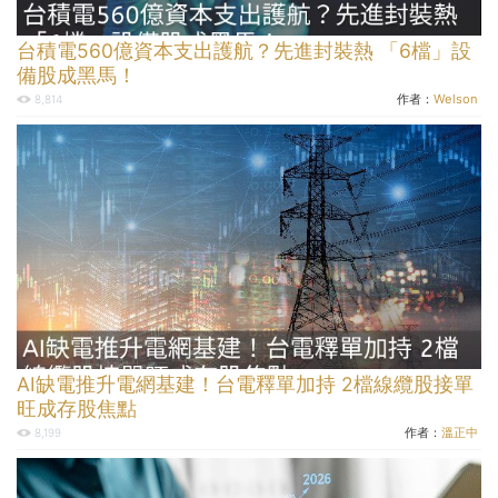
台積電560億資本支出護航？先進封裝熱 「6檔」設
備股成黑馬！
作者：
Welson
8,814
AI缺電推升電網基建！台電釋單加持 2檔線纜股接單
旺成存股焦點
作者：
溫正中
8,199