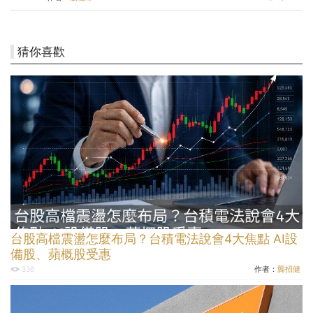
猜你喜歡
台股高檔震盪怎麼布局？台積電法說會4大焦點 AI設
備股、蘋概股受惠
作者：
龔招健
336