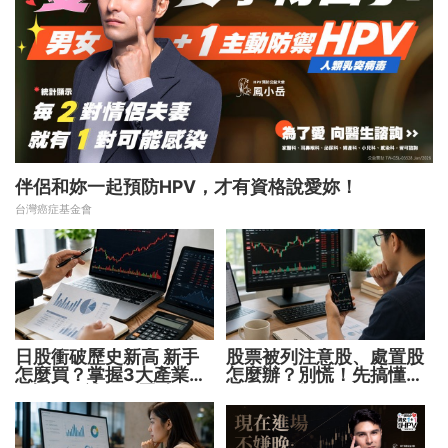
伴侶和妳一起預防HPV，才有資格說愛妳！
台灣癌症基金會
日股衝破歷史新高 新手
股票被列注意股、處置股
怎麼買？掌握3大產業、
怎麼辦？別慌！先搞懂背
2大指數 補足配置缺口！
後原因再操作