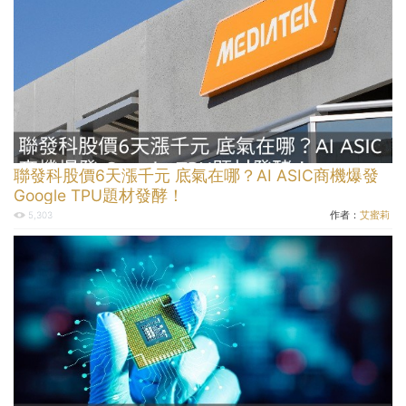
聯發科股價6天漲千元 底氣在哪？AI ASIC商機爆發
Google TPU題材發酵！
作者：
艾蜜莉
5,303