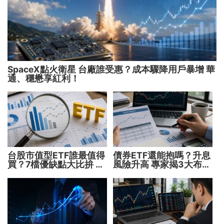
SpaceX點火衛星 台廠誰受惠？成本驟降用戶暴增 華
通、穩懋享紅利！
台股市值型ETF誰最值得
債券ETF還能抱嗎？升息
買？7檔優缺點大比拚 找
風險升高 專家揭3大布局
出最適合你的配置
方向靈活應對