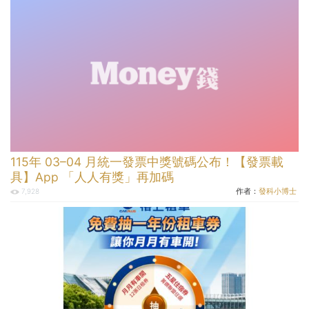
115年 03–04 月統一發票中獎號碼公布！【發票載
具】App 「人人有獎」再加碼
作者：
發科小博士
7,928