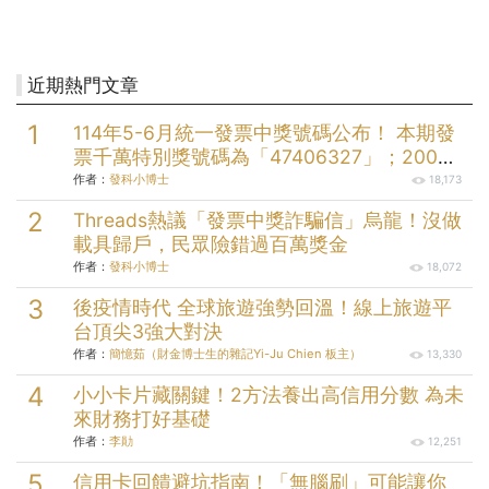
近期熱門文章
114年5-6月統一發票中獎號碼公布！ 本期發
票千萬特別獎號碼為「47406327」；200萬
元特獎號碼為「05579058」；三組20萬元
作者：
發科小博士
18,173
頭獎分別為「49912232」、
Threads熱議「發票中獎詐騙信」烏龍！沒做
「73145004」、「99174704」。
載具歸戶，民眾險錯過百萬獎金
作者：
發科小博士
18,072
後疫情時代 全球旅遊強勢回溫！線上旅遊平
台頂尖3強大對決
作者：
簡憶茹（財金博士生的雜記Yi-Ju Chien 板主）
13,330
小小卡片藏關鍵！2方法養出高信用分數 為未
來財務打好基礎
作者：
李勛
12,251
信用卡回饋避坑指南！「無腦刷」可能讓你