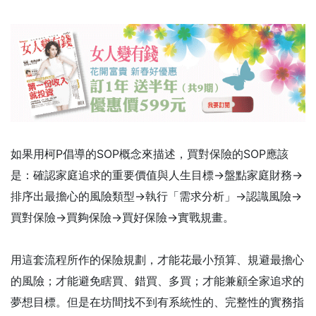
如果用柯P倡導的SOP概念來描述，買對保險的SOP應該
是：確認家庭追求的重要價值與人生目標→盤點家庭財務→
排序出最擔心的風險類型→執行「需求分析」→認識風險→
買對保險→買夠保險→買好保險→實戰規畫。
用這套流程所作的保險規劃，才能花最小預算、規避最擔心
的風險；才能避免瞎買、錯買、多買；才能兼顧全家追求的
夢想目標。但是在坊間找不到有系統性的、完整性的實務指