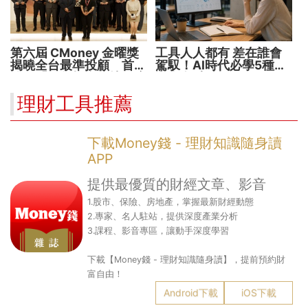
第六屆 CMoney 金曜獎
工具人人都有 差在誰會
揭曉全台最準投顧 首度
駕馭！AI時代必學5種能
公開「零售投資數據」應
力 把握未來1000天
用 助攻投顧、投信打造
理財工具推薦
下一代
下載Money錢 - 理財知識隨身讀
APP
提供最優質的財經文章、影音
1.股市、保險、房地產，掌握最新財經動態
2.專家、名人駐站，提供深度產業分析
3.課程、影音專區，讓動手深度學習
下載【Money錢 - 理財知識隨身讀】，提前預約財
富自由！
Android下載
iOS下載