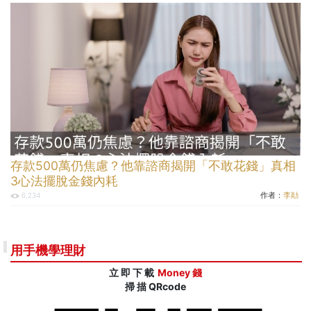
存款500萬仍焦慮？他靠諮商揭開「不敢花錢」真相
3心法擺脫金錢內耗
作者：
李勛
6,234
用手機學理財
立 即 下 載
Money 錢
掃 描 QRcode