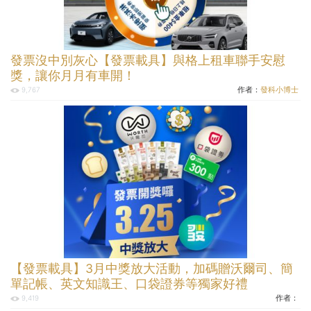
發票沒中別灰心【發票載具】與格上租車聯手安慰
獎，讓你月月有車開！
作者：
發科小博士
9,767
【發票載具】3月中獎放大活動，加碼贈沃爾司、簡
單記帳、英文知識王、口袋證券等獨家好禮
作者：
9,419