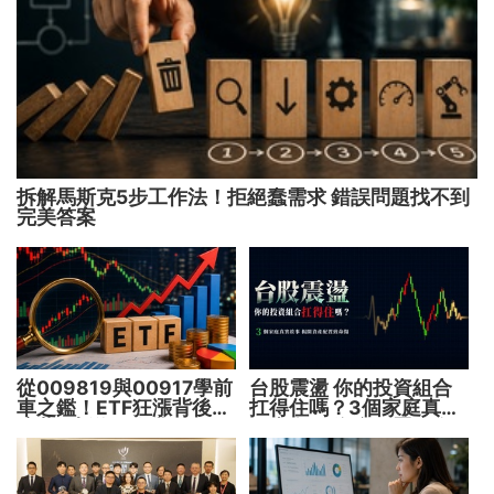
拆解馬斯克5步工作法！拒絕蠢需求 錯誤問題找不到
完美答案
從009819與00917學前
台股震盪 你的投資組合
車之鑑！ETF狂漲背後
扛得住嗎？3個家庭真實
暗藏2大溢價陷阱
故事 揭開資產配置致命
傷