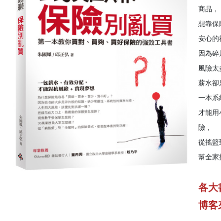
商品，
想靠保
安心的
因為碎
風險太
薪水卻
一本系
才能用
險，
從搖籃
幫全家
各大
博客