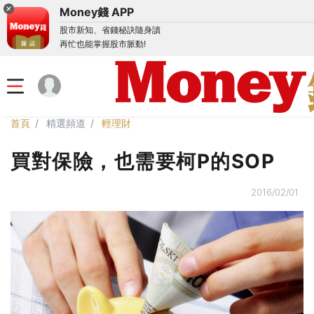
Money錢 APP
股市新知、省錢秘訣隨身讀
再忙也能掌握股市脈動!
首頁
精選頻道
輕理財
買對保險，也需要柯P的SOP
2016/02/01