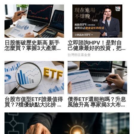
日股衝破歷史新高 新手
立即諮詢HPV！是對自
怎麼買？掌握3大產業、
己健康最好的投資，把握
2大指數 補足配置缺口！
現在不嫌晚！
台灣癌症基金會
台股市值型ETF誰最值得
債券ETF還能抱嗎？升息
買？7檔優缺點大比拚 找
風險升高 專家揭3大布局
出最適合你的配置
方向靈活應對