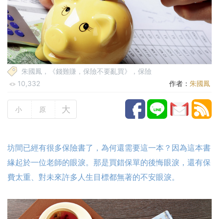
朱國鳳，《錢難賺，保險不要亂買》，保險
10,332
作者：
朱國鳳
大
小
原
坊間已經有很多保險書了，為何還需要這一本？因為這本書
緣起於一位老師的眼淚。那是買錯保單的後悔眼淚，還有保
費太重、對未來許多人生目標都無著的不安眼淚。