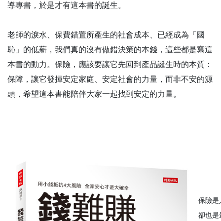
導專書，於是才有這本書的誕生。
老師的淚水、保費錯置所產生的社會成本、已經成為「國
恥」的低薪，我們真的沒有做錯決策的本錢，這些都是寫這
本書的動力。保險，應該要讓它先回到產品誕生時的本質：
保障，讓它發揮安定家庭、安定社會的力量，而非不安的源
頭，希望這本書能陪伴大家一起找到安定的力量。
保險是
卻也是