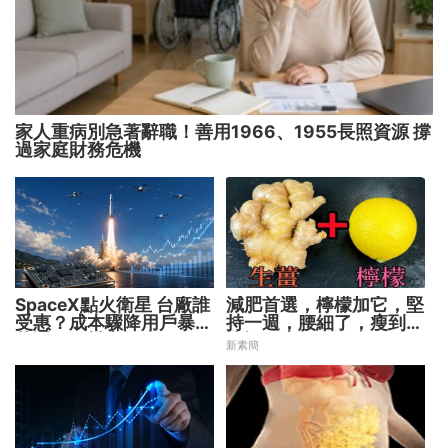
家人重病別急著辭職！善用1966、1955長照資源 撐
過家庭財務危機
SpaceX點火衛星 台廠誰
減肥首選，檸檬加它，堅
受惠？成本驟降用戶暴增
持一週，腰細了，瘦到你
華通、穩懋享紅利！
懷疑人生
新素簡