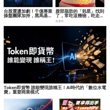
台股震盪加劇！千億專業
腹部脂肪的「剋星」找到
操盤團隊加持，黑馬基金
了，常吃這幾物，吃走大
全面突圍
肚囊，瘦出小蠻腰
新素簡
Token即貨幣 誰能變現誰稱王！AI時代的「數位水電
費」重塑商業模式