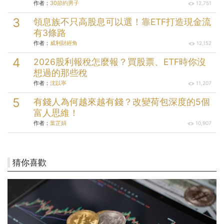
作者：
30節約男子
12,751
領息族不只高股息可以選！靠ETF打造現金流
有3條路
作者：
威利財經角
12,152
2026股利報稅怎麼報？買股票、ETF時你沒
想過的那些稅
作者：
沈以寧
11,207
有錢人為何越來越有錢？改變荷包深度的5個
富人思維！
作者：
葉芷娟
10,907
猜你喜歡