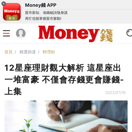
Money錢 APP
股市新知、省錢秘訣隨身讀
再忙也能掌握股市脈動!
首頁
精選頻道
輕理財
12星座理財觀大解析 這星座出
一堆富豪 不僅會存錢更會賺錢-
上集
2022/07/18