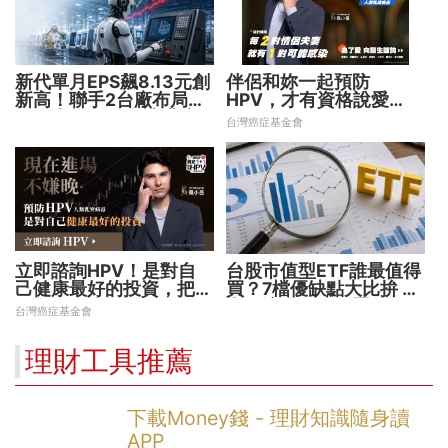
新代單月EPS飆8.13元創
伴侶和妳一起預防
新高！聯手2台廠布局機
HPV，才有資格說愛
器人大腦 搶攻數十兆商
妳！
台灣癌症基金會
機
立即諮詢HPV！是對自
台股市值型ETF誰最值得
己健康最好的投資，把握
買？7檔優缺點大比拚 找
現在不嫌晚！
出最適合你的配置
台灣癌症基金會
理財工具推薦
下載Money錢 - 理財知識隨身讀
APP