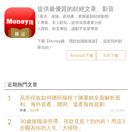
提供最優質的財經文章、影音
1.股市、保險、房地產，掌握最新財經動態
2.專家、名人駐站，提供深度產業分析
3.課程、影音專區，讓動手深度學習
下載【Money錢 - 理財知識隨身讀】，提前預約財
富自由！
Android下載
iOS下載
近期熱門文章
高所得族如何聰明報稅？陳重銘全面解析股
利、海外資產、贈與、遺產報稅規劃
作者：
沈以寧
13,352
30歲後職涯停滯、存款見底？別內耗！用這3
步驟為你的人生「大掃除」