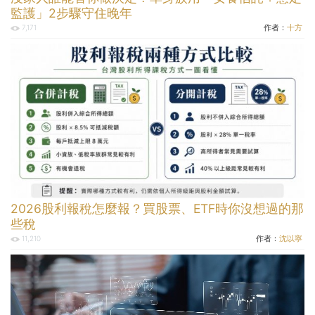
監護」2步驟守住晚年
作者：
十方
7,171
2026股利報稅怎麼報？買股票、ETF時你沒想過的那
些稅
作者：
沈以寧
11,210