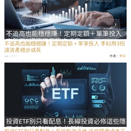
不追高也能穩穩賺！定期定額＋單筆投入 李勛用3招
讓資產穩步成長
作者：
李勛
9,803