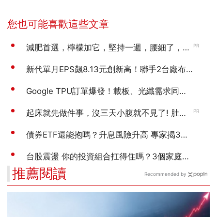
推薦閱讀
Recommended by