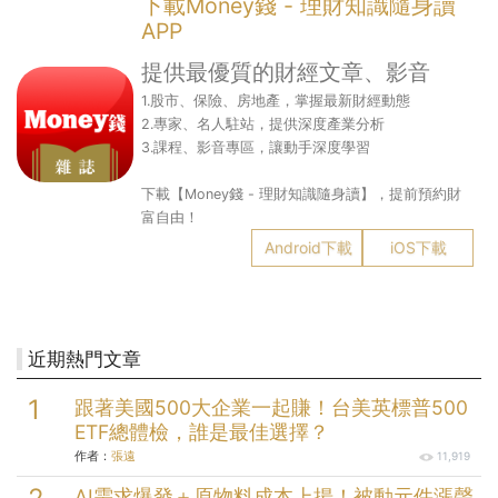
下載Money錢 - 理財知識隨身讀
APP
提供最優質的財經文章、影音
1.股市、保險、房地產，掌握最新財經動態
2.專家、名人駐站，提供深度產業分析
3.課程、影音專區，讓動手深度學習
下載【Money錢 - 理財知識隨身讀】，提前預約財
富自由！
Android下載
iOS下載
近期熱門文章
跟著美國500大企業一起賺！台美英標普500
ETF總體檢，誰是最佳選擇？
作者：
張遠
11,919
AI需求爆發＋原物料成本上揚！被動元件漲聲