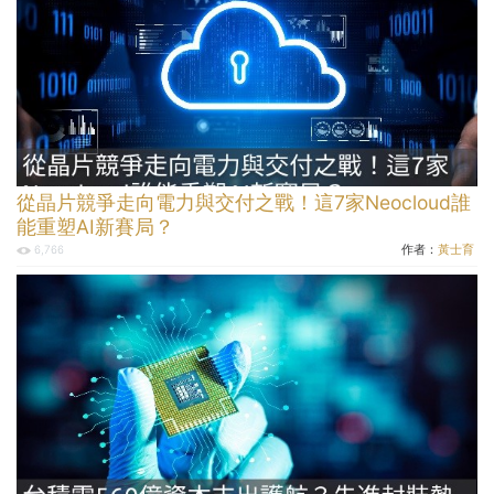
從晶片競爭走向電力與交付之戰！這7家Neocloud誰
能重塑AI新賽局？
作者：
黃士育
6,766