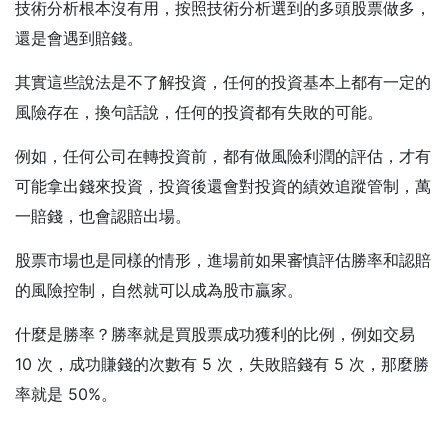
技術分析根本沒有用，按照技術分析選到的多頭股票做多，
還是會遇到賠錢。
其實這些說法是不了解投資，任何的投資基本上都有一定的
風險存在，換句話說，任何的投資都有失敗的可能。
例如，任何公司在轉投資前，都有做風險利潤的評估，才有
可能拿出錢來投資，投資後還會對投資的績效追蹤管制，萬
一賠錢，也會認賠出場。
股票市場也是同樣的情形，進場前如果審慎評估勝率和認賠
的風險控制，自然就可以成為股市贏家。
什麼是勝率？勝率就是買股票成功獲利的比例，例如交易
10 次，成功賺錢的次數有 5 次，失敗賠錢有 5 次，那麼勝
率就是 50%。