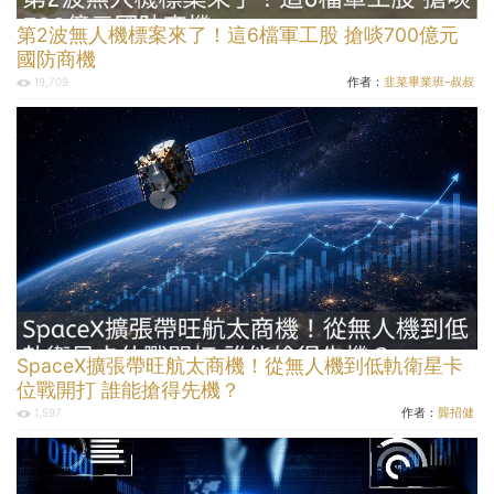
第2波無人機標案來了！這6檔軍工股 搶啖700億元
國防商機
作者：
韭菜畢業班-叔叔
19,709
SpaceX擴張帶旺航太商機！從無人機到低軌衛星卡
位戰開打 誰能搶得先機？
作者：
龔招健
1,597