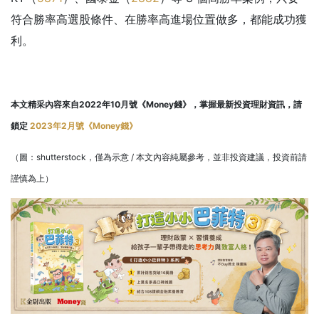
符合勝率高選股條件、在勝率高進場位置做多，都能成功獲
利。
本文精采內容來自2022年10月號《Money錢》，
掌握最新投資理財資訊，請
鎖定
2023年2月號《Money錢》
（圖：shutterstock，僅為示意 / 本文內容純屬參考，並非投資建議，投資前請
謹慎為上）