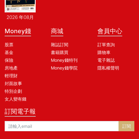
2026 年08月
Money錢
商城
會員中心
股票
雜誌訂閱
訂單查詢
基金
書籍購買
購物車
保險
Money錢特刊
電子雜誌
房地產
Money錢學院
隱私權聲明
輕理財
封面故事
特別企劃
女人變有錢
訂閱電子報
訂閱