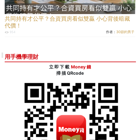
共同持有才公平？合資買房看似雙贏 小心背後暗藏
代價！
作者：
30節約男子
954
用手機學理財
立 即 下 載
Money 錢
掃 描 QRcode