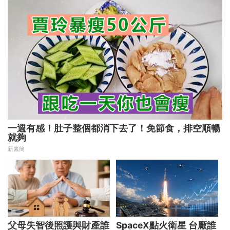
一週有感！肚子整個都消下去了！免節食，排空順暢
就夠
新素簡
父母失智後照護與財產誰
SpaceX點火衛星 台廠誰