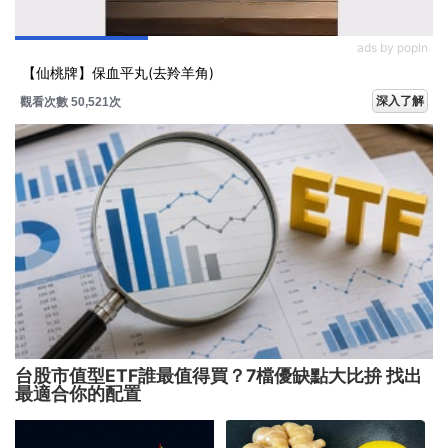
ads by popIn
【仙桃牌】保血平丸(去羚羊角)
深入了解
觀看次數 50,521次
台股市值型ETF誰最值得買？7檔優缺點大比拚 找出
最適合你的配置