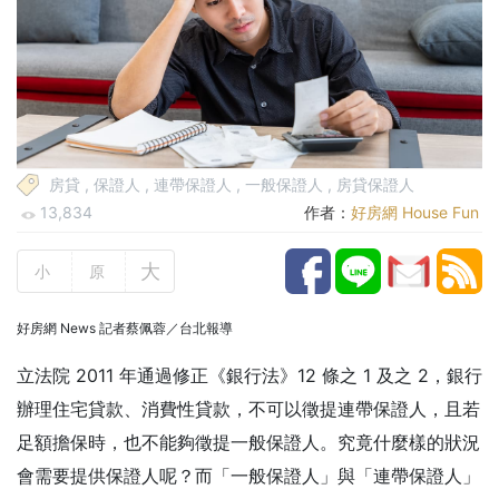
房貸
,
保證人
,
連帶保證人
,
一般保證人
,
房貸保證人
13,834
作者：
好房網 House Fun
大
小
原
好房網 News 記者蔡佩蓉／台北報導
立法院 2011 年通過修正《銀行法》12 條之 1 及之 2，銀行
辦理住宅貸款、消費性貸款，不可以徵提連帶保證人，且若
足額擔保時，也不能夠徵提一般保證人。究竟什麼樣的狀況
會需要提供保證人呢？而「一般保證人」與「連帶保證人」