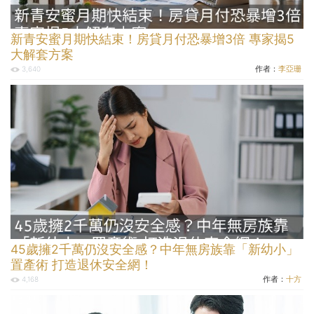
新青安蜜月期快結束！房貸月付恐暴增3倍 專家揭5
大解套方案
作者：
李亞珊
3,640
45歲擁2千萬仍沒安全感？中年無房族靠「新幼小」
置產術 打造退休安全網！
作者：
十方
4,168