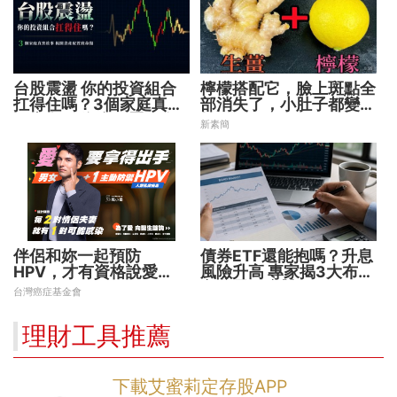
台股震盪 你的投資組合
檸檬搭配它，臉上斑點全
扛得住嗎？3個家庭真實
部消失了，小肚子都變平
故事 揭開資產配置致命
坦了
新素簡
傷
伴侶和妳一起預防
債券ETF還能抱嗎？升息
HPV，才有資格說愛
風險升高 專家揭3大布局
妳！
方向靈活應對
台灣癌症基金會
理財工具推薦
下載艾蜜莉定存股APP