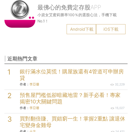
最佛心的免費定存股APP
小資女艾蜜莉勝率100％的選股心法，手機下載
No.1！
Android下載
iOS下載
近期熱門文章
銀行滿水位莫慌！購屋族還有4管道可申辦房
貸
作者：
李亞珊
32,229
預售屋門檻低卻暗藏地雷？新手必看！專家
揭密10大關鍵問題
作者：
李亞珊
15,027
買對翻倍賺、買錯窮一生！掌握2重點 讓退休
宅變身金雞母
作者：
十方
14,421