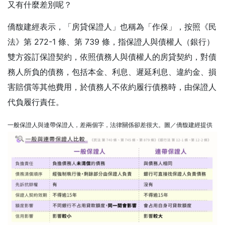
又有什麼差別呢？
僑馥建經表示，「房貸保證人」也稱為「作保」，按照《民
法》第 272-1 條、第 739 條，指保證人與債權人（銀行）
雙方簽訂保證契約，依照債務人與債權人的房貸契約，對債
務人所負的債務，包括本金、利息、遲延利息、違約金、損
害賠償等其他費用，於債務人不依約履行債務時，由保證人
代負履行責任。
一般保證人與連帶保證人，差兩個字，法律關係卻差很大。圖／僑馥建經提供