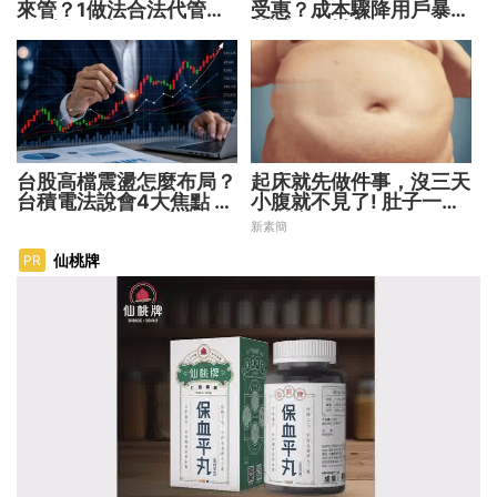
來管？1做法合法代管財
受惠？成本驟降用戶暴增
務 避免家庭風暴！
華通、穩懋享紅利！
台股高檔震盪怎麼布局？
起床就先做件事，沒三天
台積電法說會4大焦點 AI
小腹就不見了! 肚子一天
設備股、蘋概股受惠
天變小！
新素簡
仙桃牌
PR