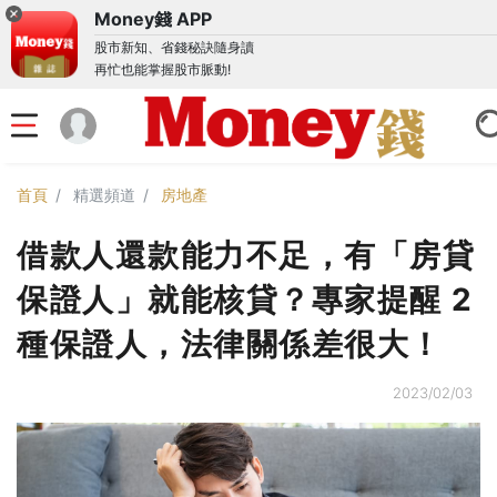
Money錢 APP
股市新知、省錢秘訣隨身讀
再忙也能掌握股市脈動!
首頁
精選頻道
房地產
借款人還款能力不足，有「房貸
保證人」就能核貸？專家提醒 2
種保證人，法律關係差很大！
2023/02/03