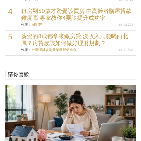
租房到50歲才驚覺該買房 中高齡者購屋貸款
難度高 專家教你4要訣提升成功率
作者：
周明芳
13,221
薪資的8成都拿來繳房貸 沒收入只能喝西北
風？房貸族該如何做好理財規劃？
作者：
台灣理財規劃產業發展促進會
11,540
猜你喜歡