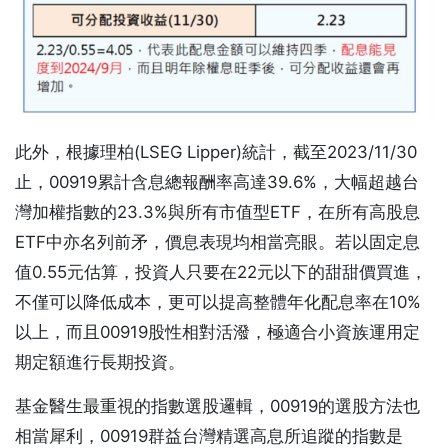
此外，根據理柏(LSEG Lipper)統計，截至2023/11/30
止，00919累計含息總報酬率高達39.6%，大幅超越台
灣加權指數的23.3%與所有市值型ETF，在所有高股息
ETF中亦名列前矛，價息表現均相當亮眼。若以固定息
值0.55元估算，投資人只要在22元以下的甜甜價買進，
不僅可以降低成本，更可以提高整體年化配息率在10%
以上，而且00919股性相對活潑，極適合小資族運用定
期定額進行長期投資。
基金醫生最重視的指數選股邏輯，00919的選股方法也
相當犀利，00919群益台灣精選高息所追蹤的指數是