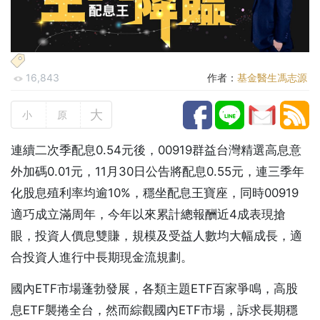
16,843
作者：
基金醫生馮志源
大
小
原
連續二次季配息0.54元後，00919群益台灣精選高息意
外加碼0.01元，11月30日公告將配息0.55元，連三季年
化股息殖利率均逾10%，穩坐配息王寶座，同時00919
適巧成立滿周年，今年以來累計總報酬近4成表現搶
眼，投資人價息雙賺，規模及受益人數均大幅成長，適
合投資人進行中長期現金流規劃。
國內ETF市場蓬勃發展，各類主題ETF百家爭鳴，高股
息ETF襲捲全台，然而綜觀國內ETF市場，訴求長期穩