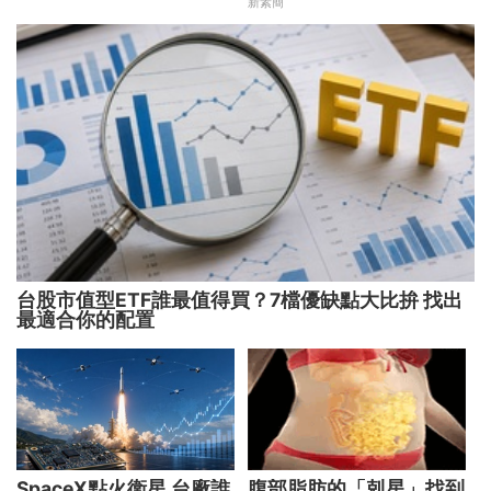
新素簡
機
台股市值型ETF誰最值得買？7檔優缺點大比拚 找出
最適合你的配置
SpaceX點火衛星 台廠誰
腹部脂肪的「剋星」找到