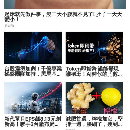
起床就先做件事，沒三天小腹就不見了! 肚子一天天
變小！
新素簡
台股震盪加劇！千億專業
Token即貨幣 誰能變現
操盤團隊加持，黑馬基金
誰稱王！AI時代的「數位
全面突圍
水電費」重塑商業模式
新代單月EPS飆8.13元創
減肥首選，檸檬加它，堅
新高！聯手2台廠布局機
持一週，腰細了，瘦到你
器人大腦 搶攻數十兆商
懷疑人生