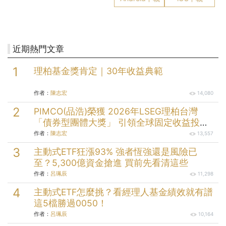
近期熱門文章
理柏基金獎肯定｜30年收益典範
作者：
陳志宏
14,080
PIMCO(品浩)榮獲 2026年LSEG理柏台灣
「債券型團體大獎」 引領全球固定收益投資
逾半世紀的投資實力
作者：
陳志宏
13,557
主動式ETF狂漲93% 強者恆強還是風險已
至？5,300億資金搶進 買前先看清這些
作者：
呂珮辰
11,298
主動式ETF怎麼挑？看經理人基金績效就有譜
這5檔勝過0050！
作者：
呂珮辰
10,164