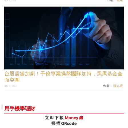
作者：
張遠
1,824
台股震盪加劇！千億專業操盤團隊加持，黑馬基金全
面突圍
作者：
陳志宏
6,660
用手機學理財
立 即 下 載
Money 錢
掃 描 QRcode