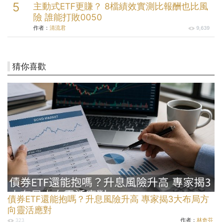
主動式ETF更賺？ 8檔績效實測比報酬也比風
險 誰能打敗0050
作者：
清流君
9,639
猜你喜歡
債券ETF還能抱嗎？升息風險升高 專家揭3大布局方
向靈活應對
作者：
林奇芬
323