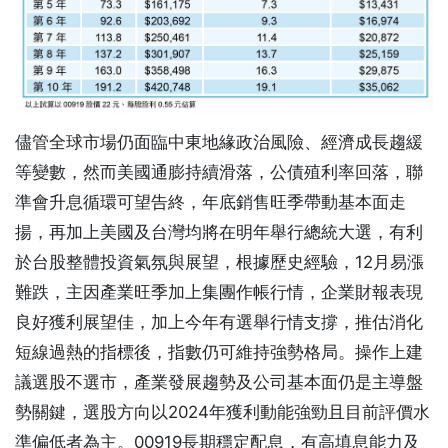
儘管全球市場仍面臨中東地緣政治風險、經濟成長趨緩
等變數，然而美國通膨持續滑落，公債殖利率回落，聯
準會升息循環可望告終，年底銷售旺季帶動基本面走
揚，再加上美國及台灣均將在明年舉行總統大選，有利
於台股整體投資氣氛與展望，根據歷史經驗，12月易漲
難跌，主因產業旺季加上集團作帳行情，企業財報表現
良好獲利展望佳，加上今年有選舉行情支撐，推估消化
短線過熱的指標後，指數仍可維持強勢格局。操作上建
議選股不選市，產業發展趨勢及公司基本面仍是主導盤
勢關鍵，選股方向以2024年獲利動能強勁且目前評價水
準偏低者為主。00919長期穩定配息，有高填息能力及