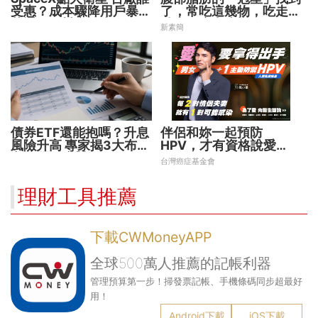
受惠？成本驟降用戶暴增
了，常吃這幾物，吃走大
華通、穩懋享紅利！
肚囊，瘦出小蠻腰
新素簡
債券ETF還能抱嗎？升息
伴侶和妳一起預防
風險升高 專家揭3大布局
HPV，才有資格說愛
方向靈活應對
妳！
台灣癌症基金會
理財工具推薦
下載CWMoneyAPP
全球500萬人推薦的記帳利器
管理預算第一步！掃發票記帳、手機條碼同步超最好
用！
Android下載
iOS下載