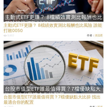
主動式ETF更賺？ 8檔績效實測比報酬也比風險 誰能
打敗0050
作者：
清流君
9,652
台股市值型ETF誰最值得買？7檔優缺點大比拚 找出
最適合你的配置