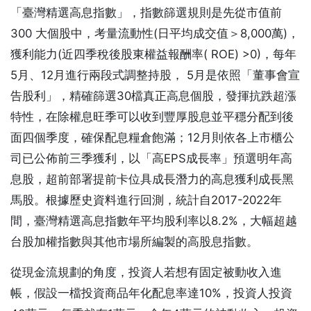
「臺灣精選高息指數」，指數篩選規則是先從市值前
300 大個股中，考量流動性(日平均成交值＞8,000萬)，
獲利能力(近四季稅後股東權益報酬率( ROE) >0)，每年
5月、12月進行兩段式調整持股， 5月是依照「董事會宣
告股利」，精確篩選30檔真正高息個股，發揮抗跌超漲
特性，在除權息旺季可以收到豐厚股息並平穩分配到後
面四個季度，確保配息糧倉飽滿；12月則依各上市櫃公
司已公佈前三季獲利，以「高EPS成長率」預選明年高
息股，超前部署提前卡位具成長潛力的高息獲利成長黑
馬股。根據歷史資料進行回測，統計自2017-2022年
間，臺灣精選高息指數年平均股利率以8.2%，大幅超越
台股加權指數與其他市場所編製的高股息指數。
從現金流規劃的角度，投資人若想有固定被動收入進
帳，假設一檔投資商品年化配息率達10%，投資人投資