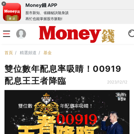
Money錢 APP
股市新知、省錢秘訣隨身讀
再忙也能掌握股市脈動!
首頁
精選頻道
基金
雙位數年配息率吸睛！00919
配息王王者降臨
2023/12/12