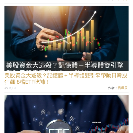
美股資金大逃殺？記憶體＋半導體雙引擎帶動日韓股
狂飆 8檔ETF吃補！
作者：
呂珮辰
8,134