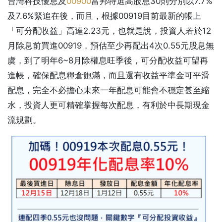
台灣科技優息及
00900
富邦特選高股息30則分別以7.7%
及7.6%緊追在後，而且，根據00919目前最新的帳上
「可分配收益」高達2.23元，也就是說，投資人若於12
月除息前買進00919，預估至少再配出4次0.55元股息無
虞，到了明年6~8月除權息旺季後，可分配收益可望再
進帳，確保配息糧倉飽滿，而且還有收益平準金可平滑
配息，完全不必擔心未來一年配息可能會不穩定甚至縮
水，投資人更可精確掌握每次配息，有利於中長期現金
流規劃。