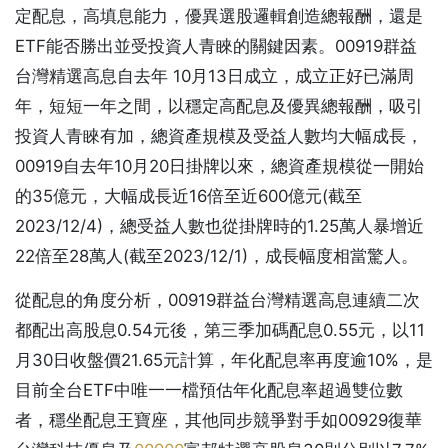
定配息，高填息能力，優異選股邏輯創造總報酬，還是
ETF能否勝出並受投資人青睞的關鍵因素。00919群益
台灣精選高息自去年 10月13日成立，成立正好已滿周
年，短短一年之間，以穩定高配息及優異總報酬，吸引
投資人青睞有加，總資產規模及受益人數均大幅成長，
00919自去年10月20日掛牌以來，總資產規模從一開始
的35億元，大幅成長近16倍至近
600億元(截至
2023/12/4)
，總受益人數也從掛牌時的1.25萬人暴增近
22倍至28萬人(截至2023/12/1)，成長幅度相當驚人。
從配息的角度分析，00919群益台灣精選高息連續二次
都配出高股息0.54元後，第三季加碼配息0.55元，以11
月30日收盤價21.65元計算，年化配息率再度逾10%，是
目前全台ETF中唯一一檔預估年化配息率超過雙位數
者，穩坐配息王寶座，其他同步競爭對手如00929復華