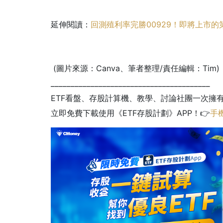
延伸閱讀：
回測殖利率完勝00929！即將上市的
(圖片來源：Canva、筆者整理/責任編輯：Tim)
________________________________________
ETF看盤、存股計算機、教學、討論社團一次擁
立即免費下載使用《ETF存股計劃》APP！👉
手