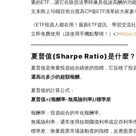
重的
ETF
，讓它在除息淡季時兼具低波高酬的功
文末附上
10
檔目前台股高
CP
值
ETF
清單給大家參
《ETF投資人都在用！最新ETF資訊、學習交流
立即免費使用（請使用手機點擊唷！）👉
https:/
________________________________________
夏普值(Sharpe Ratio)是什麼
夏普值是衡量投資組合績效的指標，它反映了投
還高出多少的超額報酬
。
夏普值的計算公式：
夏普值=(報酬率-無風險利率)/標準差
報酬率：投資組合的年化報酬率。
無風險利率：通常使用短期國債利率或定存利率
標準差：衡量股票市場波動度的指標，反應股票