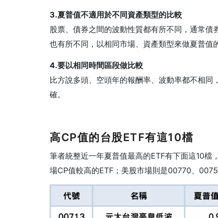
3.夏普值不適用於不同資產類型的比較
股票、債券之間的波動性質都有所不同，通常債
也有所不同，以相同市場、資產類型來做夏普值
4.要以相同時間區段做比較
比方說多頭、空頭年的報酬率、波動率都不相同
確。
高CP值的台股ETF有這10檔
筆者統整近一年夏普值最高的
ETF
有下面這
10
檔
場
CP
值較高的
ETF
；美股市場則是
00770
、
0075