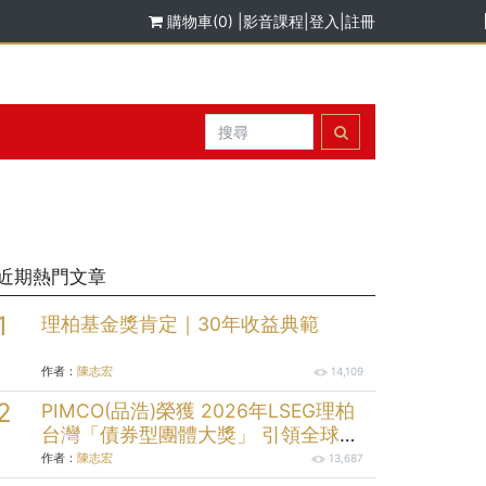
購物車(0)
|
影音課程
|
登入
|
註冊
近期熱門文章
理柏基金獎肯定｜30年收益典範
作者：
陳志宏
14,109
PIMCO(品浩)榮獲 2026年LSEG理柏
台灣「債券型團體大獎」 引領全球固
定收益投資逾半世紀的投資實力
作者：
陳志宏
13,687