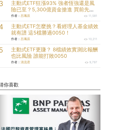
主動式ETF狂漲93% 強者恆強還是風
險已至？5,300億資金搶進 買前先看
清這些
作者：
呂珮辰
11,581
主動式ETF怎麼挑？看經理人基金績效
就有譜 這5檔勝過0050！
作者：
呂珮辰
10,211
主動式ETF更賺？ 8檔績效實測比報酬
也比風險 誰能打敗0050
作者：
清流君
9,797
猜你喜歡