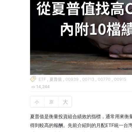
ETF
,
夏普值
,
00939
,
00713
,
00770
,
00915
14,244
大
小
原
夏普值是衡量投資組合績效的指標，通常用來衡
得到較高的報酬。先前介紹到的月配
ETF
統一台