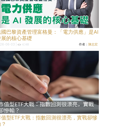
法國巴黎資產管理富格曼：「電力供應」是AI
發展的核心基礎
26-06-03 |
作者：
陳志宏
4,148
市值型ETF大戰：指數回測很漂亮，實戰卻慘
輸？