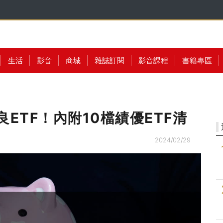
生活
影音
商城
雜誌訂閱
影音課程
書籍專區
ETF！內附10檔績優ETF清
2024/02/29