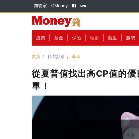
錢管家
CMoney
股票
基金
保險
理財
觀點
趨勢
首頁
精選頻道
基金
從夏普值找出高CP值的優良
單！