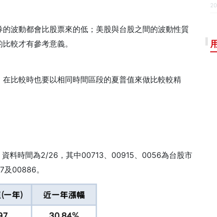
20
券的波動都會比股票來的低；美股與台股之間的波動性質
的比較才有參考意義。
，在比較時也要以相同時間區段的夏普值來做比較較精
，資料時間為
2/26
，其中
00713
、
00915
、
0056
為台股市
7
及
00886
。