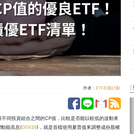
作者：
ETF存股計劃
量不同投資組合之間的
CP
值，比較是否能以較低的波動來
灣動能高息
(
00939
)
，就是首檔使用夏普值來調整成份股權