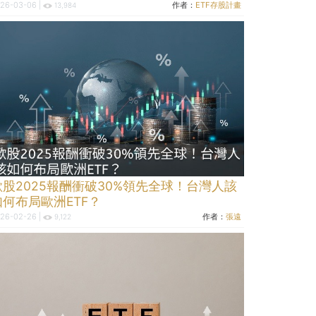
26-03-06 |
作者：
ETF存股計畫
13,984
歐股2025報酬衝破30%領先全球！台灣人該
如何布局歐洲ETF？
26-02-26 |
作者：
張遠
9,122