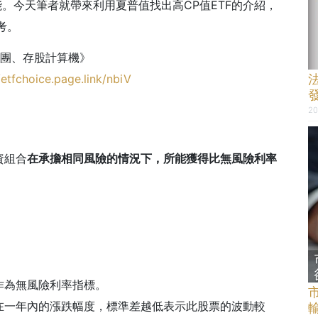
能。今天筆者就帶來利用夏普值找出高
CP
值
ETF
的介紹，
考。
社團、存股計算機》
/etfchoice.page.link/nbiV
20
？
資組合
在承擔相同風險的情況下，所能獲得比無風險利率
作為無風險利率指標。
在一年內的漲跌幅度，標準差越低表示此股票的波動較