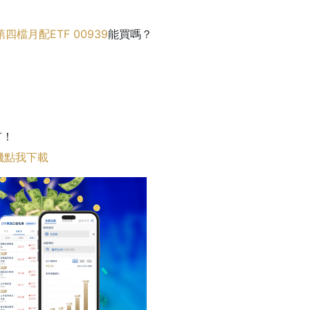
第四檔月配ETF
00939
能買嗎？
有！
機點我下載