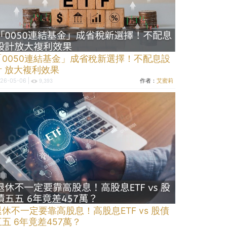
「0050連結基金」成省稅新選擇！不配息設
計 放大複利效果
26-05-06 |
作者：
艾蜜莉
9,393
退休不一定要靠高股息！高股息ETF vs 股債
五五 6年竟差457萬？