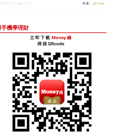
26-03-01 |
作者：
Jet Lee
11,657
用手機學理財
立 即 下 載
Money 錢
掃 描 QRcode