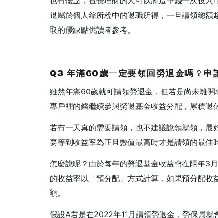
也有優點，擅長理財的人可以將這筆錢一次投入
退屬於個人綜所稅中的退職所得，一旦請領總額
取的優缺點供讀者參考。
Q3 年滿60歲一定要領回勞退金嗎？
雖然年滿60歲就可請領勞退金，但若是尚未離
專戶裡的錢繼續參與勞退基金收益分配，累積退
若有一天真的需要請領，也不建議說領就領，最
要等到收益率為正且數值最高時才是請領的最佳
怎麼說呢？由於每年的勞退基金收益會在隔年3
的收益率以「預分配」方式計算，如果預分配收
額。
假設A君是在2022年11月請領勞退金，勞保局就