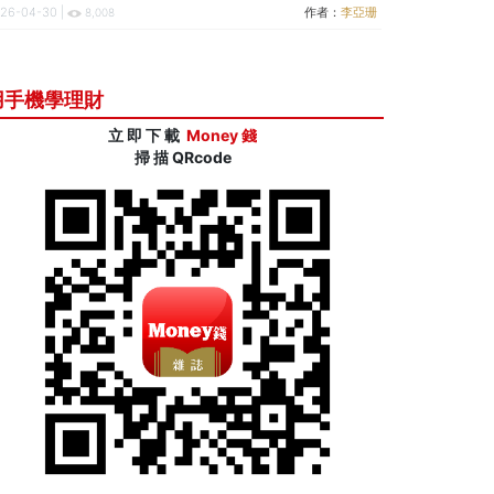
26-04-30 |
作者：
李亞珊
8,008
用手機學理財
立 即 下 載
Money 錢
掃 描 QRcode