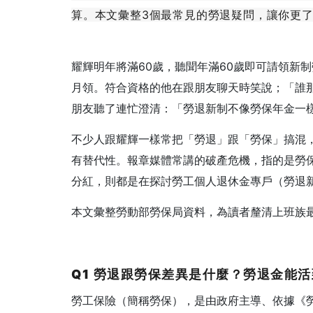
算。本文彙整3個最常見的勞退疑問，讓你更
耀輝明年將滿60歲，聽聞年滿60歲即可請領新
月領。符合資格的他在跟朋友聊天時笑說；「誰
朋友聽了連忙澄清：「勞退新制不像勞保年金一
不少人跟耀輝一樣常把「勞退」跟「勞保」搞混
有替代性。報章媒體常講的破產危機，指的是勞
分紅，則都是在探討勞工個人退休金專戶（勞退
本文彙整勞動部勞保局資料，為讀者釐清上班族
Q1 勞退跟勞保差異是什麼？勞退金能
勞工保險（簡稱勞保），是由政府主導、依據《