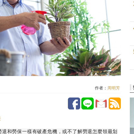
作者：
周明芳
接
勞退和勞保一樣有破產危機，或不了解勞退怎麼領最划