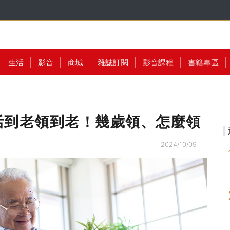
生活
影音
商城
雜誌訂閱
影音課程
書籍專區
活到老領到老！幾歲領、怎麼領
2024/10/09