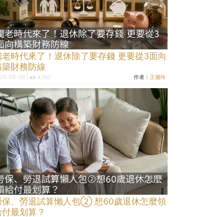
獨老時代來了！退休除了要存錢 更要從3面向
構築財務防線
26-06-06 |
作者：
王儷玲
4,390
勞保、勞退試算懶人包② 想60歲退休怎麼領
給付最划算？