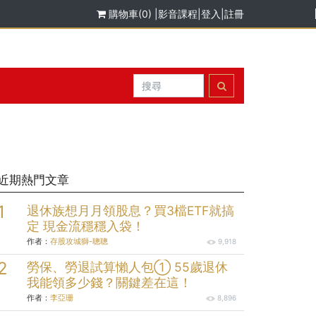
購物車(0)
|
影音課程
|
登入
|
註冊
近期熱門文章
退休族想月月領股息？買3檔ETF就搞
定 現金流穩穩入袋！
作者：
存股攻城獅-聰聰
9,918
勞保、勞退試算懶人包① 55歲退休
我能領多少錢？關鍵差在這！
作者：
李亞珊
8,896