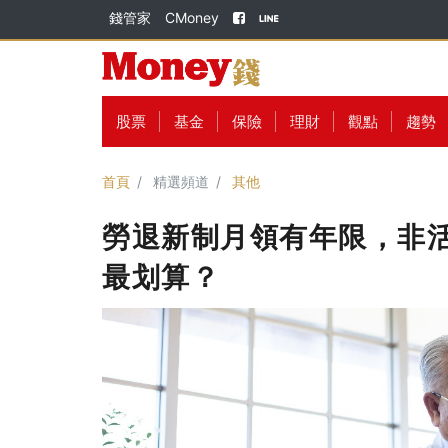
錢管家
CMoney
股票
基金
保險
理財
觀點
趨勢
首頁
精選頻道
其他
勞退新制月領有年限，非
最划算？