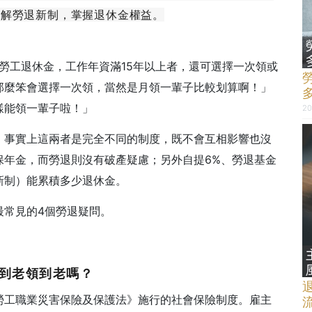
了解勞退新制，掌握退休金權益。
制勞工退休金，工作年資滿15年以上者，還可選擇一次領或
那麼笨會選擇一次領，當然是月領一輩子比較划算啊！」
樣能領一輩子啦！」
20
，事實上這兩者是完全不同的制度，既不會互相影響也沒
保年金，而勞退則沒有破產疑慮；另外自提6%、勞退基金
新制）能累積多少退休金。
最常見的4個勞退疑問。
活到老領到老嗎？
勞工職業災害保險及保護法》施行的社會保險制度。雇主