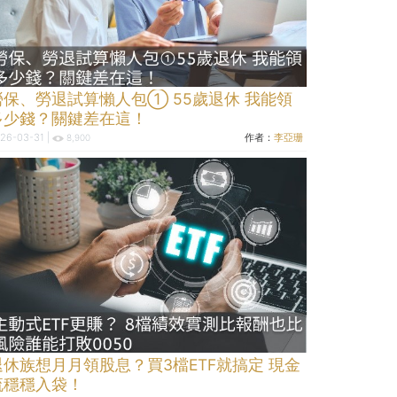
勞保、勞退試算懶人包① 55歲退休 我能領
多少錢？關鍵差在這！
26-03-31 |
作者：
李亞珊
8,900
退休族想月月領股息？買3檔ETF就搞定 現金
流穩穩入袋！