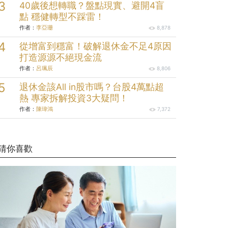
40歲後想轉職？盤點現實、避開4盲
點 穩健轉型不踩雷！
作者：
李亞珊
8,878
從增富到穩富！破解退休金不足4原因
打造源源不絕現金流
作者：
呂珮辰
8,806
退休金該All in股市嗎？台股4萬點超
熱 專家拆解投資3大疑問！
作者：
陳瑋鴻
7,372
猜你喜歡