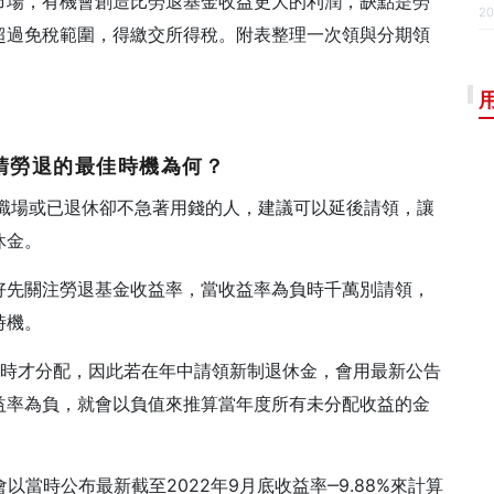
市場，有機會創造比勞退基金收益更大的利潤，缺點是勞
20
超過免稅範圍，得繳交所得稅。附表整理一次領與分期領
申請勞退的最佳時機為何？
開職場或已退休卻不急著用錢的人，建議可以延後請領，讓
休金。
好先關注勞退基金收益率，當收益率為負時千萬別請領，
時機。
月時才分配，因此若在年中請領新制退休金，會用最新公告
益率為負，就會以負值來推算當年度所有未分配收益的金
會以當時公布最新截至2022年9月底收益率‒9.88%來計算