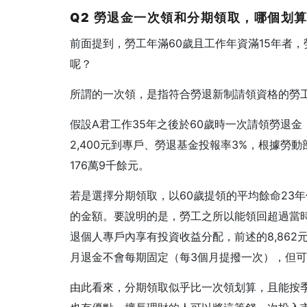
Q2 勞退金一次領和分期領取，哪個划
前面提到，勞工年滿60歲且工作年資滿15年者
呢？
所謂的一次領，是指符合勞退新制請領資格的勞
假設A君工作35年之後於60歲時一次請領勞退
2,400元到專戶、勞退基金投報率3%，根據勞
176萬9千餘元。
若是選擇分期領取，以60歲提領的平均餘命23年估
的金額。要說明的是，勞工之所以能領回超過當
退個人專戶內享有投資收益分配，前述的8,86
月退金不會每期固定（每3個月提撥一次），但
由此看來，分期領取似乎比一次領划算，且能按