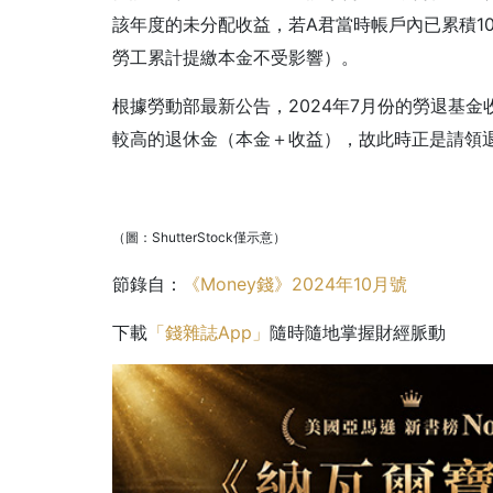
該年度的未分配收益，若A君當時帳戶內已累積1
勞工累計提繳本金不受影響）。
根據勞動部最新公告，2024年7月份的勞退基金收
較高的退休金（本金＋收益），故此時正是請領
（圖：ShutterStock僅示意）
節錄自：
《Money錢》2024年10月號
下載
「錢雜誌App」
隨時隨地掌握財經脈動