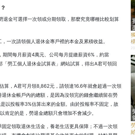
算？
，勞退金可選擇一次領或分期領取，那麼究竟哪種比較划算
工，一次請領個人退休金專戶裡的本金及累積收益。
20
金，期間每月薪資4萬元、公司每月提繳薪資6%，約當
動部「勞工個人退休金試算表」網站試算，得出A君可領回
算，A君可月領8,862元，請領達16.6年就會超過一次領
時退休金帳戶內的總額，是因為沒領完的錢會繼續留在勞
2元是以投報率3%估算出來的金額。由於投報率不固定，故
可以肯定的是，勞退金總額只會增加不會減少。
季固定領取退休生活金，養老生活更具保障；不過一次領