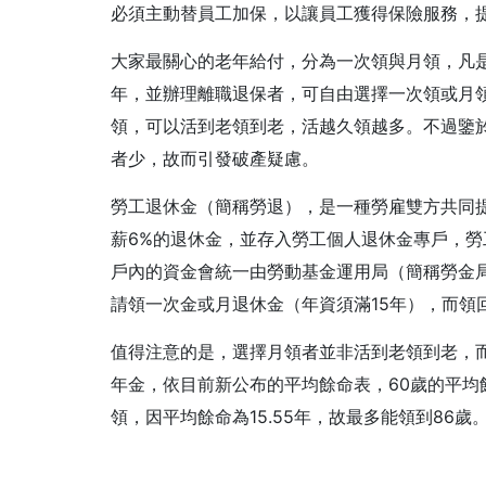
必須主動替員工加保，以讓員工獲得保險服務，
大家最關心的老年給付，分為一次領與月領，凡是
年，並辦理離職退保者，可自由選擇一次領或月領
領，可以活到老領到老，活越久領越多。不過鑒
者少，故而引發破產疑慮。
勞工退休金（簡稱勞退），是一種勞雇雙方共同
薪6%的退休金，並存入勞工個人退休金專戶，勞
戶內的資金會統一由勞動基金運用局（簡稱勞金
請領一次金或月退休金（年資須滿15年），而領
值得注意的是，選擇月領者並非活到老領到老，
年金，依目前新公布的平均餘命表，60歲的平均餘
領，因平均餘命為15.55年，故最多能領到86歲