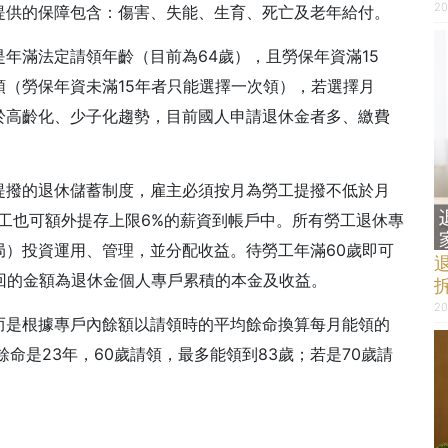
20
提供的保障包含：傷害、失能、生育、死亡及老年給付。
年滿法定請領年齡（目前為64歲），且勞保年資滿15
（勞保年資未滿15年者只能選擇一次領），若選擇月
於高齡化、少子化趨勢，目前國人申請退休金者多、繳費
提撥的退休儲蓄制度，雇主必須按月為勞工提撥不低於月
工也可額外提存上限6%的薪資到帳戶中。所有勞工退休專
局）投資運用、管理，並分配收益。待勞工年滿60歲即可
回的金額為退休金個人專戶累積的本金及收益。
20
而是根據專戶內餘額以請領時的平均餘命換算每月能領的
命是23年，60歲請領，最多能領到83歲；若是70歲請
。