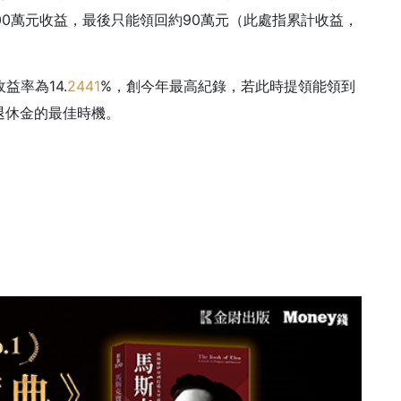
00萬元收益，最後只能領回約90萬元（此處指累計收益，
益率為14.
2441
%，創今年最高紀錄，若此時提領能領到
退休金的最佳時機。