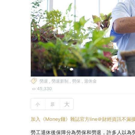
勞退
,
勞退新制
,
勞保
,
退休金
45,330
大
小
原
加入《Money錢》雜誌官方line＠財經資訊不漏
勞工退休後保障分為勞保和勞退，許多人以為