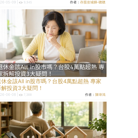
26-05-09 |
作者：
存股攻城獅-聰聰
9,945
退休金該All in股市嗎？台股4萬點超熱 專家
拆解投資3大疑問！
26-06-08 |
作者：
陳瑋鴻
7,388