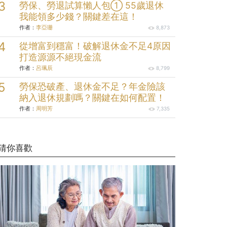
勞保、勞退試算懶人包① 55歲退休
我能領多少錢？關鍵差在這！
作者：
李亞珊
8,873
從增富到穩富！破解退休金不足4原因
打造源源不絕現金流
作者：
呂珮辰
8,799
勞保恐破產、退休金不足？年金險該
納入退休規劃嗎？關鍵在如何配置！
作者：
周明芳
7,335
猜你喜歡