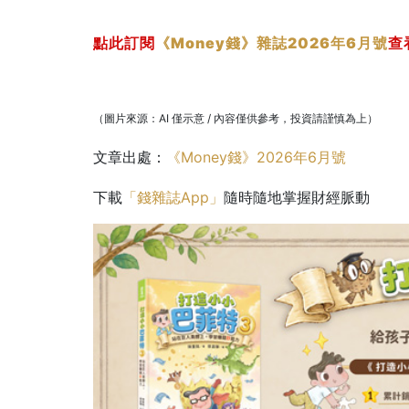
點此訂閱
《Money錢》雜誌2026年6月號
查
（圖片來源：AI 僅示意 / 內容僅供參考，投資請謹慎為上）
文章出處：
《Money錢》2026年6月號
下載
「錢雜誌App」
隨時隨地掌握財經脈動