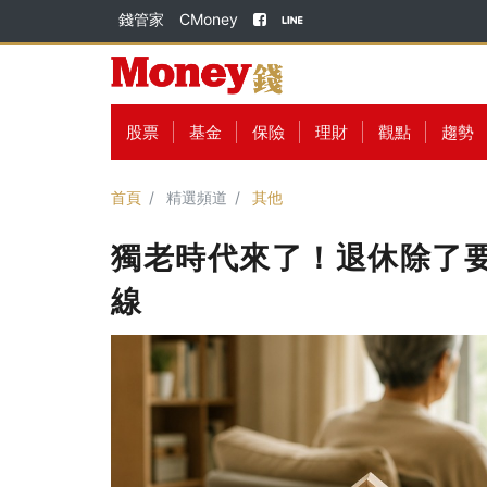
錢管家
CMoney
股票
基金
保險
理財
觀點
趨勢
首頁
精選頻道
其他
獨老時代來了！退休除了要
線