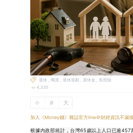
退休
,
獨居
,
退休規劃
,
退休金
,
長照險
4,335
大
小
原
加入《Money錢》雜誌官方line＠財經資訊不漏
根據內政部統計，台灣65歲以上人口已逾45