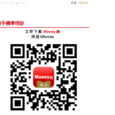
26-06-08 |
作者：
陳瑋鴻
7,322
用手機學理財
立 即 下 載
Money 錢
掃 描 QRcode