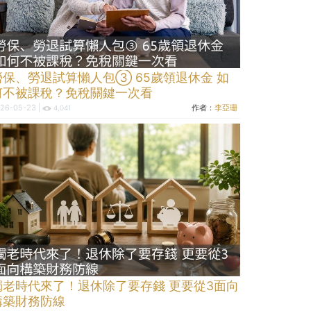
勞保、勞退試算懶人包③ 65歲領退休金 如
何不被課稅？免稅關鍵一次看
26-05-23 |
作者：
李亞珊
4,041
獨老時代來了！退休除了要存錢 更要從3面向
構築財務防線