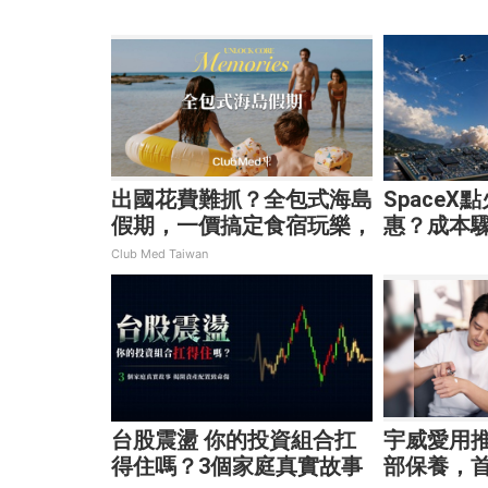
靈活應對
突圍
出國花費難抓？全包式海島
SpaceX
假期，一價搞定食宿玩樂，
惠？成本驟
省錢更省心！
通、穩懋
Club Med Taiwan
台股震盪 你的投資組合扛
宇威愛用
得住嗎？3個家庭真實故事
部保養，首