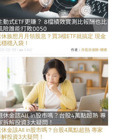
退休族想月月領股息？買3檔ETF就搞定 現金
流穩穩入袋！
26-05-09 |
作者：
存股攻城獅-聰聰
9,847
退休金該All in股市嗎？台股4萬點超熱 專家
拆解投資3大疑問！