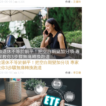
26-06-06 |
作者：
王儷玲
4,335
微退休不等於躺平！把空白期變加分項 專家
教你3步驟無痛轉換跑道
26-06-18 |
作者：
李亞珊
3,712