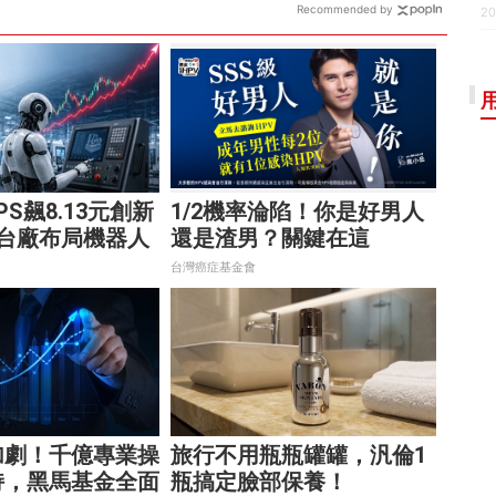
Recommended by
20
S飆8.13元創新
1/2機率淪陷！你是好男人
2台廠布局機器人
還是渣男？關鍵在這
數十兆商機
台灣癌症基金會
加劇！千億專業操
旅行不用瓶瓶罐罐，汎倫1
持，黑馬基金全面
瓶搞定臉部保養！