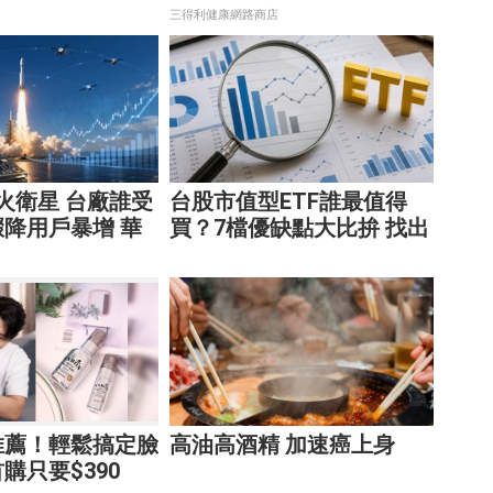
三得利健康網路商店
點火衛星 台廠誰受
台股市值型ETF誰最值得
降用戶暴增 華
買？7檔優缺點大比拚 找出
享紅利！
最適合你的配置
推薦！輕鬆搞定臉
高油高酒精 加速癌上身
購只要$390