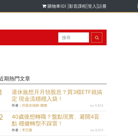
購物車(0)
|
影音課程
|
登入
|
註冊
近期熱門文章
退休族想月月領股息？買3檔ETF就搞
定 現金流穩穩入袋！
作者：
存股攻城獅-聰聰
9,824
40歲後想轉職？盤點現實、避開4盲
點 穩健轉型不踩雷！
作者：
李亞珊
8,874