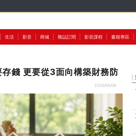
生活
影音
商城
雜誌訂閱
影音課程
書籍專區
存錢 更要從3面向構築財務防
2026/06/06