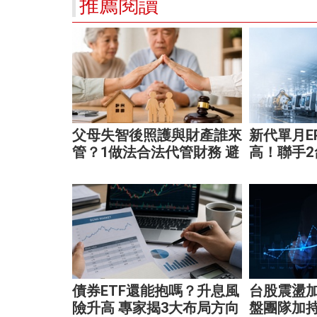
推薦閱讀
父母失智後照護與財產誰來
新代單月EP
管？1做法合法代管財務 避
高！聯手
免家庭風暴！
大腦 搶攻
債券ETF還能抱嗎？升息風
台股震盪
險升高 專家揭3大布局方向
盤團隊加