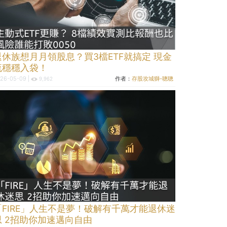
退休族想月月領股息？買3檔ETF就搞定 現金
流穩穩入袋！
26-05-09 |
作者：
存股攻城獅-聰聰
9,962
「FIRE」人生不是夢！破解有千萬才能退休迷
思 2招助你加速邁向自由