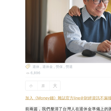
退休
,
退休金
,
勞保
,
勞退
6,896
大
小
原
加入《Money錢》雜誌官方line＠財經資訊不漏
前兩篇，我們釐清了台灣人在退休金準備上的