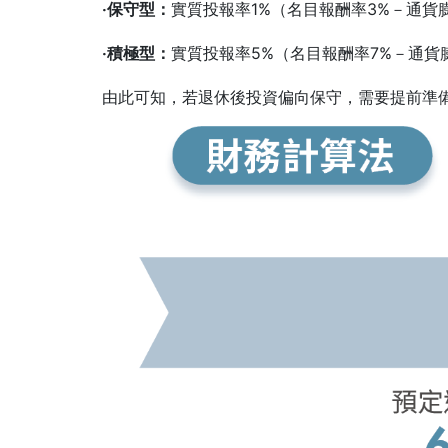
‧保守型：
實質投報率1%（名目報酬率3%－通貨膨
‧積極型：
實質投報率5%（名目報酬率7%－通貨
由此可知，若退休後投資偏向保守，需要提前準