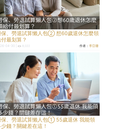
勞保、勞退試算懶人包② 想60歲退休怎麼領
給付最划算？
26-04-30 |
作者：
李亞珊
8,022
勞保、勞退試算懶人包① 55歲退休 我能領
多少錢？關鍵差在這！