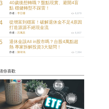
40歲後想轉職？盤點現實、避開4盲
點 穩健轉型不踩雷！
作者：
李亞珊
8,879
從增富到穩富！破解退休金不足4原因
打造源源不絕現金流
作者：
呂珮辰
8,807
退休金該All in股市嗎？台股4萬點超
熱 專家拆解投資3大疑問！
作者：
陳瑋鴻
7,394
猜你喜歡