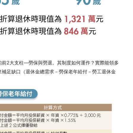
的前2大支柱—勞保與勞退。其制度如何運作？實際能領多
來補足缺口（退休金總需求－勞保老年給付－勞工退休金