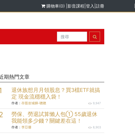
購物車(0)
|
影音課程
|
登入
|
註冊
近期熱門文章
退休族想月月領股息？買3檔ETF就搞
定 現金流穩穩入袋！
作者：
存股攻城獅-聰聰
9,947
勞保、勞退試算懶人包① 55歲退休
我能領多少錢？關鍵差在這！
作者：
李亞珊
8,903