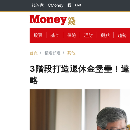
錢管家
CMoney
股票
基金
保險
理財
觀點
趨勢
首頁
精選頻道
其他
3階段打造退休金堡壘！
略