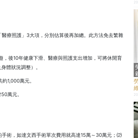
20
「醫療照護」3大項，分別估算後再加總。此方法免去繁雜
旅遊，後10年健康下滑、醫療與照護支出增加，可將休閒育
及身體狀況調整）。
共約1,000萬元。
250萬元。
20
。
手術，如達文西手術單次費用就高達15萬～30萬元；⑵