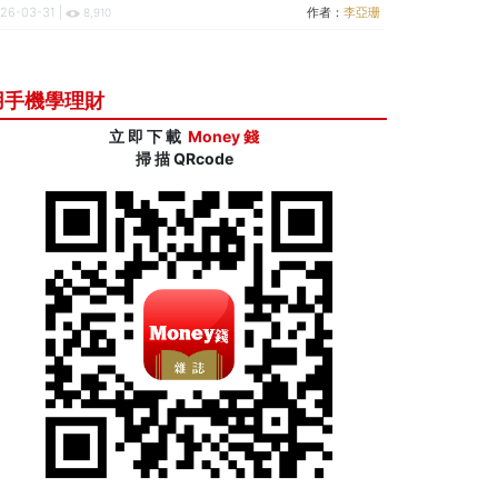
26-03-31 |
作者：
李亞珊
8,910
用手機學理財
立 即 下 載
Money 錢
掃 描 QRcode