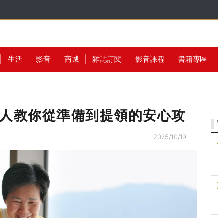
生活
影音
商城
雜誌訂閱
影音課程
書籍專區
達人教你從準備到提領的安心攻
2025/10/19