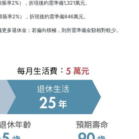
脹率2%），折現後約需準備1,321萬元。
膨脹率2%），折現後約需準備846萬元。
備更多退休金；若偏向積極，則所需準備金額相對較少。