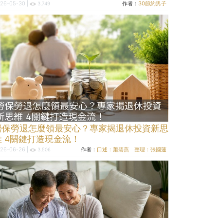
26-05-30 |
作者：
30節約男子
3,749
勞保勞退怎麼領最安心？專家揭退休投資新思
維 4關鍵打造現金流！
26-06-26 |
作者：
口述：蕭碧燕 整理：張國蓮
3,506