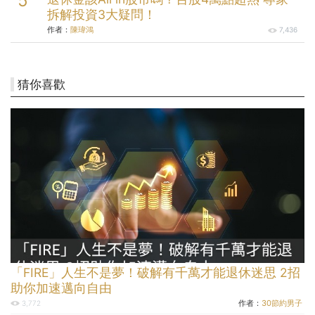
拆解投資3大疑問！
作者：
陳瑋鴻
7,436
猜你喜歡
「FIRE」人生不是夢！破解有千萬才能退休迷思 2招
助你加速邁向自由
作者：
30節約男子
3,772