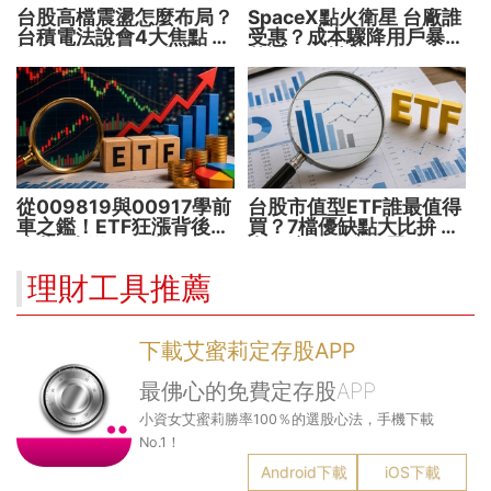
台股高檔震盪怎麼布局？
SpaceX點火衛星 台廠誰
台積電法說會4大焦點 AI
受惠？成本驟降用戶暴增
設備股、蘋概股受惠
華通、穩懋享紅利！
從009819與00917學前
台股市值型ETF誰最值得
車之鑑！ETF狂漲背後
買？7檔優缺點大比拚 找
暗藏2大溢價陷阱
出最適合你的配置
理財工具推薦
下載艾蜜莉定存股APP
最佛心的免費定存股APP
小資女艾蜜莉勝率100％的選股心法，手機下載
No.1！
Android下載
iOS下載