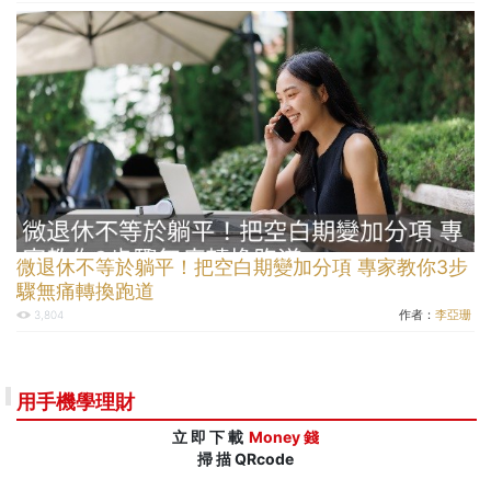
微退休不等於躺平！把空白期變加分項 專家教你3步
驟無痛轉換跑道
作者：
李亞珊
3,804
用手機學理財
立 即 下 載
Money 錢
掃 描 QRcode