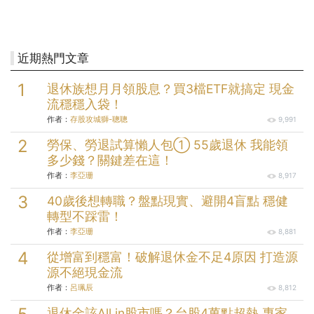
近期熱門文章
退休族想月月領股息？買3檔ETF就搞定 現金
流穩穩入袋！
作者：
存股攻城獅-聰聰
9,991
勞保、勞退試算懶人包① 55歲退休 我能領
多少錢？關鍵差在這！
作者：
李亞珊
8,917
40歲後想轉職？盤點現實、避開4盲點 穩健
轉型不踩雷！
作者：
李亞珊
8,881
從增富到穩富！破解退休金不足4原因 打造源
源不絕現金流
作者：
呂珮辰
8,812
退休金該All in股市嗎？台股4萬點超熱 專家