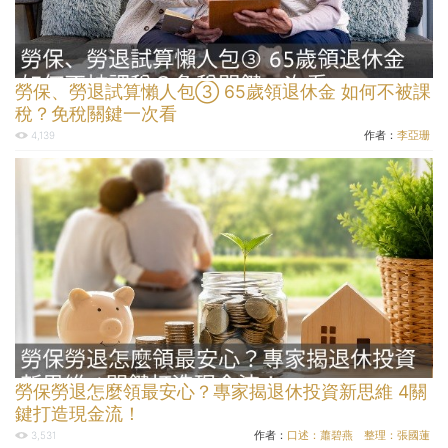
勞保、勞退試算懶人包③ 65歲領退休金 如何不被課
稅？免稅關鍵一次看
作者：
李亞珊
4,139
勞保勞退怎麼領最安心？專家揭退休投資新思維 4關
鍵打造現金流！
作者：
口述：蕭碧燕 整理：張國蓮
3,531