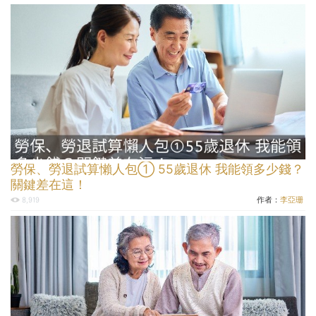
勞保、勞退試算懶人包① 55歲退休 我能領多少錢？
關鍵差在這！
作者：
李亞珊
8,919