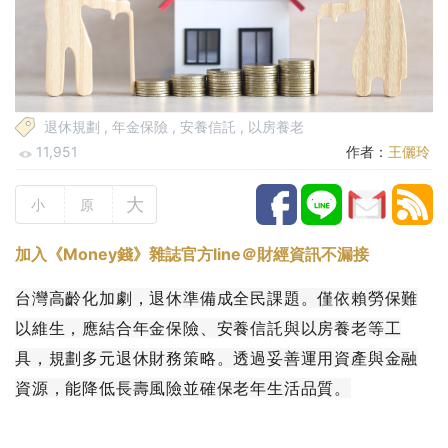
退休規劃
,
年金保險
,
安養信託
,
以房養老
11,951
作者：
王儷玲
大
小
原
加入《Money錢》雜誌官方line＠財經資訊不漏接
台灣高齡化加劇，退休準備成全民課題。僅依賴勞保難
以維生，應結合年金保險、安養信託與以房養老等工
具，規劃多元退休財務策略。透過妥善運用資產與金融
資源，能降低長壽風險並確保老年生活品質。