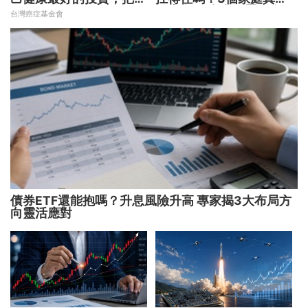
現在不嫌晚！
故事 揭開資產配置致命
台灣癌症基金會
傷
債券ETF還能抱嗎？升息風險升高 專家揭3大布局方
向靈活應對