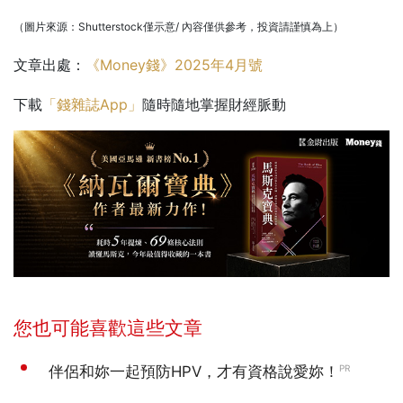
（圖片來源：Shutterstock僅示意/ 內容僅供參考，投資請謹慎為上）
文章出處：
《Money錢》2025年4月號
下載
「錢雜誌App」
隨時隨地掌握財經脈動