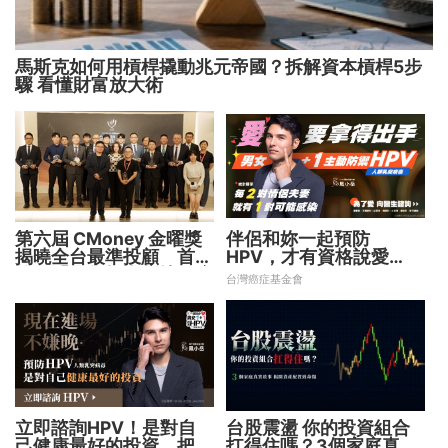
馬斯克如何用槓桿撬動兆元帝國？拆解資本槓桿5步
驟 看懂財富放大術
第六屆 CMoney 金曜獎
伴侶和妳一起預防
揭曉全台最準投顧 首度
HPV，才有資格說愛
公開「零售投資數據」應
妳！
台灣癌症基金會
用 助攻投顧、投信打造
下一代
立即諮詢HPV！是對自
台股震盪 你的投資組合
己健康最好的投資，把握
扛得住嗎？3個家庭真實