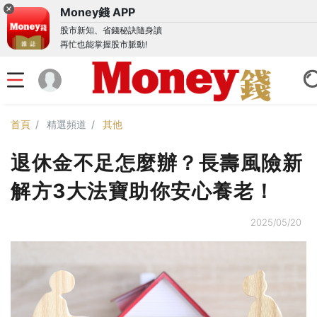
Money錢 APP
股市新知、省錢秘訣隨身讀
再忙也能掌握股市脈動!
首頁
精選頻道
其他
退休金不足怎麼辦？長壽風險新
解方3大法寶助你安心養老！
2025/05/20