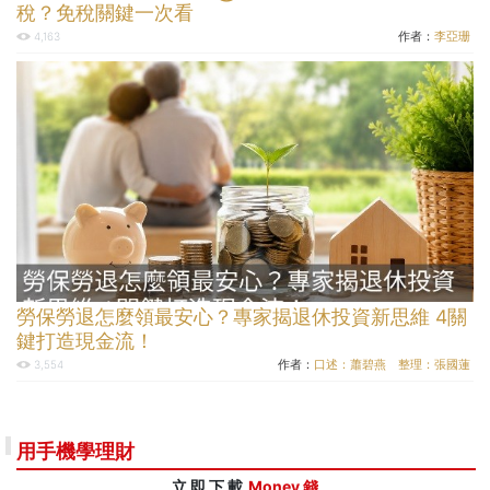
稅？免稅關鍵一次看
作者：
李亞珊
4,163
勞保勞退怎麼領最安心？專家揭退休投資新思維 4關
鍵打造現金流！
作者：
口述：蕭碧燕 整理：張國蓮
3,554
用手機學理財
立 即 下 載
Money 錢