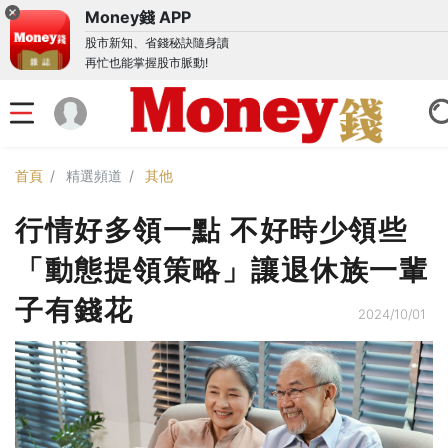
Money錢 APP
股市新知、省錢秘訣隨身讀
再忙也能掌握股市脈動!
首頁
精選頻道
其他
行情好多領一點 不好時少領些
「動態提領策略」讓退休族一輩
子有錢花
2024/10/01