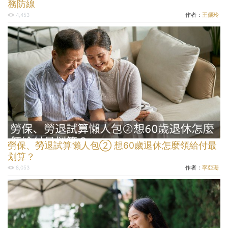
務防線
作者：
王儷玲
4,453
勞保、勞退試算懶人包② 想60歲退休怎麼領給付最
划算？
作者：
李亞珊
8,053