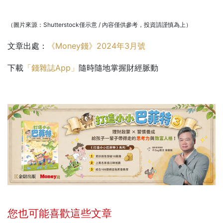
（圖片來源：Shutterstock僅示意 / 內容僅供參考，投資請謹慎為上）
文章出處：
《Money錢》2024年3月號
下載
「錢雜誌App」
隨時隨地掌握財經脈動