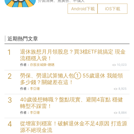
介面清爽、無廣告、不惱人
Android下載
iOS下載
近期熱門文章
退休族想月月領股息？買3檔ETF就搞定 現金
流穩穩入袋！
作者：
存股攻城獅-聰聰
10,023
勞保、勞退試算懶人包① 55歲退休 我能領
多少錢？關鍵差在這！
作者：
李亞珊
8,925
40歲後想轉職？盤點現實、避開4盲點 穩健
轉型不踩雷！
作者：
李亞珊
8,884
從增富到穩富！破解退休金不足4原因 打造源
源不絕現金流