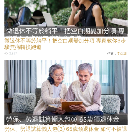
微退休不等於躺平！把空白期變加分項 專家教你3步
驟無痛轉換跑道
作者：
李亞珊
3,827
勞保、勞退試算懶人包③ 65歲領退休金 如何不被課