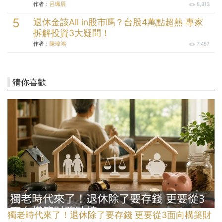
作者：
呂珮辰
8,813
退休金該All in股市嗎？台股4萬點超熱 專家
拆解投資3大疑問！
作者：
陳瑋鴻
7,457
猜你喜歡
獨老時代來了！退休除了要存錢 更要從3面向構築財