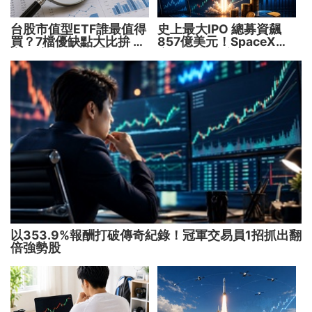
台股市值型ETF誰最值得
史上最大IPO 總募資飆
買？7檔優缺點大比拚 找
857億美元！SpaceX升
出最適合你的配置
空 股價能飛多久？
以353.9%報酬打破傳奇紀錄！冠軍交易員1招抓出翻
倍強勢股