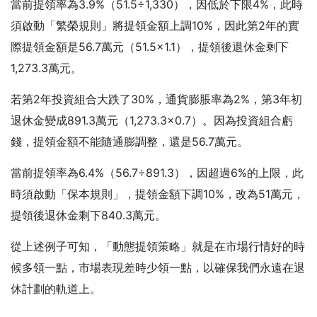
當前提領率為3.9%（51.5÷1,330），因低於下限4%，此時
須啟動「繁榮規則」將提領金額上調10%，因此第2年的實
際提領金額是56.7萬元（51.5×1.1），提領後退休金剩下
1,273.3萬元。
若第2年投資組合大跌了30%，通貨膨脹率為2%，第3年初
退休金變成891.3萬元（1,273.3×0.7）。因為投資組合虧
錢，提領金額不能隨通膨調整，還是56.7萬元。
當前提領率為6.4%（56.7÷891.3），因超過6%的上限，此
時須啟動「保本規則」，提領金額下調10%，改為51萬元，
提領後退休金剩下840.3萬元。
從上述例子可知，「動態提領策略」就是在市場行情好的時
候多領一點，市場表現差時少領一點，以確保我們永遠在退
休計劃的軌道上。