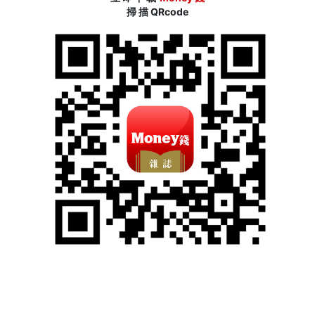
掃 描 QRcode