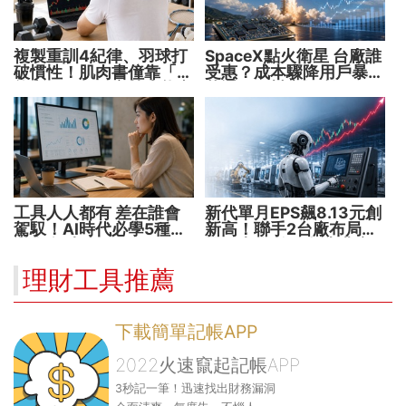
複製重訓4紀律、羽球打
SpaceX點火衛星 台廠誰
破慣性！肌肉書僮靠「動
受惠？成本驟降用戶暴增
能交易」穩健穿越牛熊市
華通、穩懋享紅利！
工具人人都有 差在誰會
新代單月EPS飆8.13元創
駕馭！AI時代必學5種能
新高！聯手2台廠布局機
力 把握未來1000天
器人大腦 搶攻數十兆商
機
理財工具推薦
下載簡單記帳APP
2022火速竄起記帳APP
3秒記一筆！迅速找出財務漏洞