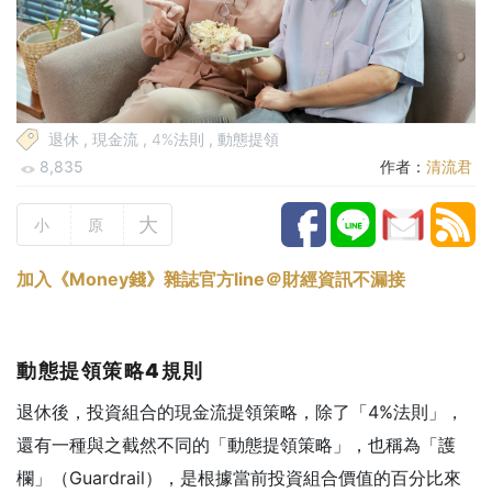
退休
,
現金流
,
4%法則
,
動態提領
8,835
作者：
清流君
大
小
原
加入《
Money
錢》雜誌官方
line
＠財經資訊不漏接
動態提領策略4規則
退休後，投資組合的現金流提領策略，除了「4%法則」，
還有一種與之截然不同的「動態提領策略」，也稱為「護
欄」（Guardrail），是根據當前投資組合價值的百分比來