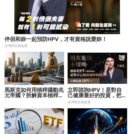
伴侶和妳一起預防HPV，才有資格說愛妳！
台灣癌症基金會
馬斯克如何用槓桿撬動兆
立即諮詢HPV！是對自
元帝國？拆解資本槓桿5
己健康最好的投資，把握
步驟 看懂財富放大術
現在不嫌晚！
台灣癌症基金會